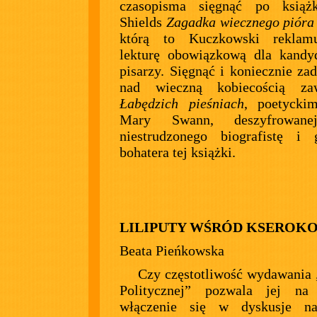
czasopisma sięgnąć po książ
Shields
Zagadka wiecznego pióra
którą to Kuczkowski reklam
lekturę obowiązkową dla kandy
pisarzy. Sięgnąć i koniecznie za
nad wieczną kobiecością za
Łabędzich pieśniach
, poetycki
Mary Swann, deszyfrowane
niestrudzonego biografistę i 
bohatera tej książki.
LILIPUTY WŚRÓD KSEROK
Beata Pieńkowska
Czy częstotliwość wydawania 
Politycznej” pozwala jej na
włączenie się w dyskusje n