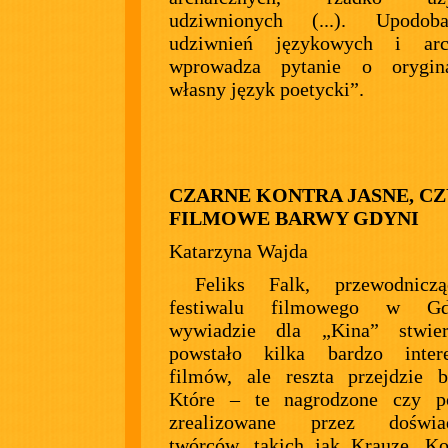
udziwnionych (...). Upodob
udziwnień językowych i arc
wprowadza pytanie o orygin
własny język poetycki”.
CZARNE KONTRA JASNE, CZ
FILMOWE BARWY GDYNI
Katarzyna Wajda
Feliks Falk, przewodnicz
festiwalu filmowego w G
wywiadzie dla „Kina” stwier
powstało kilka bardzo intere
filmów, ale reszta przejdzie 
Które – te nagrodzone czy po
zrealizowane przez doświad
twórców, takich jak Krauze, Ko