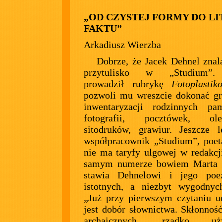
„OD CZYSTEJ FORMY DO L
FAKTU”
Arkadiusz Wierzba
Dobrze, że Jacek Dehnel znal
przytulisko w „Studium”.
prowadził rubrykę
Fotoplastik
pozwoli mu wreszcie dokonać g
inwentaryzacji rodzinnych pa
fotografii, pocztówek, ole
sitodruków, grawiur. Jeszcze l
współpracownik „Studium”, poeta
nie ma taryfy ulgowej w redakc
samym numerze bowiem Marta
stawia Dehnelowi i jego poez
istotnych, a niezbyt wygodnyc
„Już przy pierwszym czytaniu u
jest dobór słownictwa. Skłonnoś
archaicznych, rzadko uży