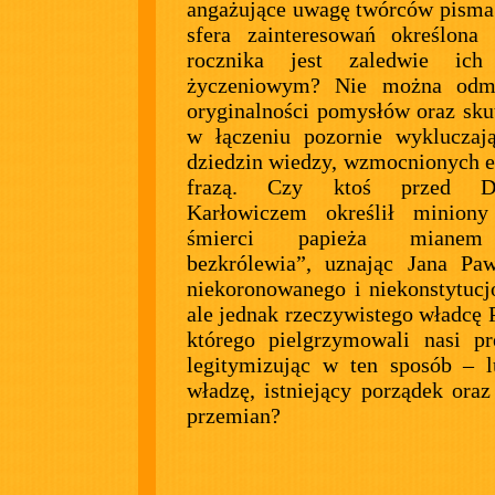
angażujące uwagę twórców pism
sfera zainteresowań określona
rocznika jest zaledwie ich
życzeniowym? Nie można odm
oryginalności pomysłów oraz sku
w łączeniu pozornie wykluczaj
dziedzin wiedzy, wzmocnionych 
frazą. Czy ktoś przed Da
Karłowiczem określił minion
śmierci papieża mianem
bezkrólewia”, uznając Jana Pa
niekoronowanego i niekonstytucj
ale jednak rzeczywistego władcę P
którego pielgrzymowali nasi pr
legitymizując w ten sposób – 
władzę, istniejący porządek oraz
przemian?