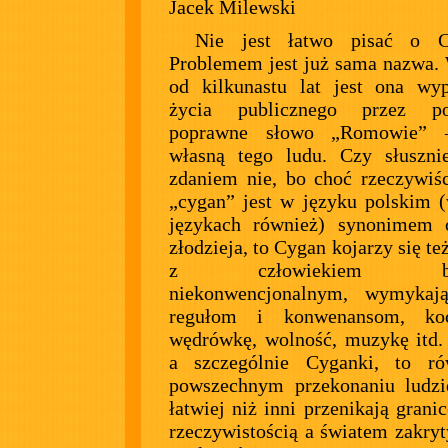
Jacek Milewski
Nie jest łatwo pisać o C
Problemem jest już sama nazwa.
od kilkunastu lat jest ona wy
życia publicznego przez pol
poprawne słowo „Romowie” 
własną tego ludu. Czy słuszn
zdaniem nie, bo choć rzeczywiś
„cygan” jest w języku polskim 
językach również) synonimem o
złodzieja, to Cygan kojarzy się te
z człowiekiem bar
niekonwencjonalnym, wymykaj
regułom i konwenansom, koc
wędrówkę, wolność, muzykę itd.
a szczególnie Cyganki, to r
powszechnym przekonaniu ludzi
łatwiej niż inni przenikają grani
rzeczywistością a światem zakry