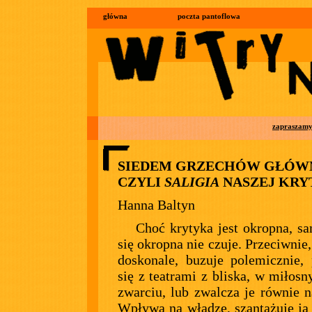
główna
poczta pantoflowa
zapraszam
SIEDEM GRZECHÓW GŁÓW
CZYLI
SALIGIA
NASZEJ KRY
Hanna Baltyn
Choć krytyka jest okropna, s
się okropna nie czuje. Przeciwnie,
doskonale, buzuje polemicznie, 
się z teatrami z bliska, w miłos
zwarciu, lub zwalcza je równie n
Wpływa na władzę, szantażuje ją