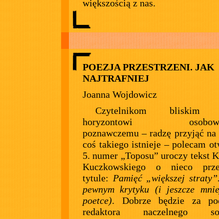
większością z nas.
POEZJA PRZESTRZENI. JAK
NAJTRAFNIEJ
Joanna Wojdowicz
Czytelnikom bliskim 
horyzontowi osobowoś
poznawczemu – radzę przyjąć na 
coś takiego istnieje – polecam ot
5. numer „Toposu” uroczy tekst K
Kuczkowskiego o nieco prze
tytule:
Pamięć „większej straty”
pewnym krytyku (i jeszcze mni
poetce)
. Dobrze będzie za po
redaktora naczelnego sop