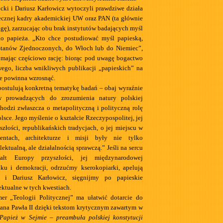
ki i Dariusz Karłowicz wytoczyli prawdziwe działa
ecznej kadry akademickiej UW oraz PAN (ta głównie
gę), zarzucając obu brak instytutów badających myśl
go papieża. „Kto chce postudiować myśl papieską,
 Stanów Zjednoczonych, do Włoch lub do Niemiec”,
, mając częściowo rację: biorąc pod uwagę bogactwo
wego, liczba wnikliwych publikacji „papieskich” na
e powinna wzrosnąć.
ostulują konkretną tematykę badań – obaj wyraźnie
w prowadzących do zrozumienia natury polskiej
Chodzi zwłaszcza o metapolityczną i polityczną rolę
olsce. Jego myślenie o kształcie Rzeczypospolitej, jej
yszłości, republikańskich tradycjach, o jej miejscu w
mentach, architekturze i misji były nie tylko
lektualną, ale działalnością sprawczą.” Jeśli na sercu
łt Europy przyszłości, jej międzynarodowej
nku i demokracji, odrzućmy kserokopiarki, apelują
 i Dariusz Karłowicz, sięgnijmy po papieskie
ektualne w tych kwestiach.
er „Teologii Politycznej” ma ułatwić dotarcie do
Jana Pawła II dzięki tekstom krytycznym zawartym w
Papież w Sejmie – preambuła polskiej konstytucji