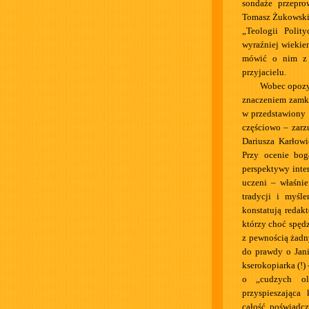
sondaże przepro
Tomasz Żukowsk
„Teologii Polit
wyraźniej wiekie
mówić o nim z 
przyjacielu.
Wobec opozyc
znaczeniem zamkn
w przedstawiony 
częściowo – zar
Dariusza Karłowi
Przy ocenie boga
perspektywy inter
uczeni – właśni
tradycji i myśl
konstatują redak
którzy choć spędz
z pewnością żadn
do prawdy o Jani
kserokopiarka (!
o „cudzych ol
przyspieszająca
całość, poświadc