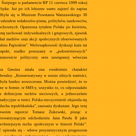
a Świętego w parlamencie RP 11 czerwca 1999 roku)
lityka
. Już po ich lekturze warto zajrzeć do zapisu
 odbyła się w Muzeum Powstania Warszawskiego 30
 udziałem redaktorów pisma, polityków, naukowców,
duchownych. Opatrzona tytułem
Polska po kwietniu
,
amę zachowań indywidualnych i grupowych, zjawisk
ałań mediów oraz akcji społecznych obserwowanych
dniu Papieskim”. Wielowątkowość dyskusji każe mi
spekt, rzadko poruszany w „pokwietniowych”
mianowicie polityczny sens zawiązanej wówczas
sza Gawina miała ona ewidentnie charakter
beralny. „Konserwatywny w sensie silnych wartości,
 była bardzo nowoczesna. Można powiedzieć, że to
e w formie, te SMS-y, wszystko to, co odpowiadało
 definicjom ruchów sieciowych, a jednocześnie
radycyjne w treści. Polska rzeczywistość objawiła się
ducha republikańska”, zauważa dyskutant. Jego tezę
swoim raporcie Tomasz Żukowski, pisząc o
 towarzyszącym odchodzeniu Jana Pawła II jako
echniejszym ruchu społecznym w historii Polski”.
ć opierała się – wbrew pesymistycznym prognozom