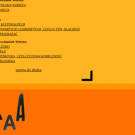
 wydaniu Witryny:
(POLSKĄ) KOBIETĄ
YWACJA
a
H KULTURALNYCH
TWARTYCH I ZAMKNIĘTYCH, CZYLI O TYM, DLACZEGO
 PRZERAŻAĆ
 wydaniach Witryny:
LTURY!
 PLN
ITEKTURĄ, CZYLI ŻYCIOWA KONIECZNOŚĆ
ZŁOWIEKA
wersja do druku