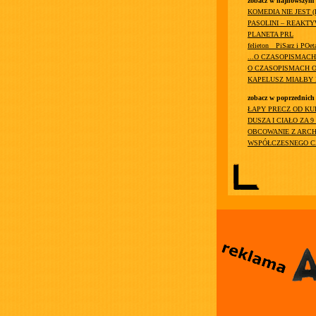
zobacz w najnowszym
KOMEDIA NIE JEST 
PASOLINI – REAKT
PLANETA PRL
felieton__PiSarz i POet
...O CZASOPISMAC
O CZASOPISMACH O
KAPELUSZ MIAŁBY
zobacz w poprzednich
ŁAPY PRECZ OD KU
DUSZA I CIAŁO ZA 9
OBCOWANIE Z ARCH
WSPÓŁCZESNEGO C