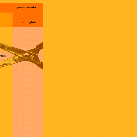
prenumerata
in English
wum