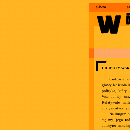
główna
po
LILIPUTY WŚ
Cudzoziemcy 
głowy Kościoła k
polityka, który
Wschodniej ora
Relatywnie mnie
charyzmatyczny 
Na drugim b
się my, jego ro
autorytet moraln