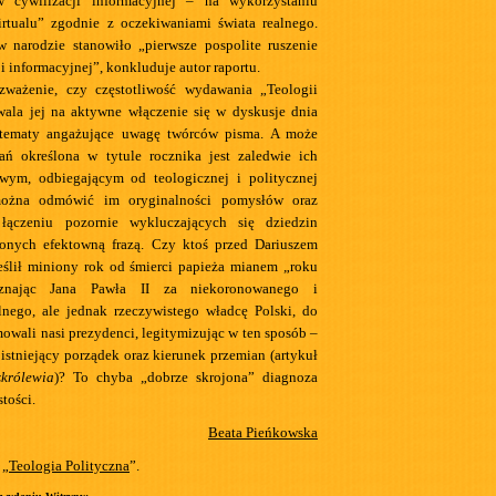
w cywilizacji informacyjnej – na wykorzystaniu
rtualu” zgodnie z oczekiwaniami świata realnego.
 narodzie stanowiło „pierwsze pospolite ruszenie
i informacyjnej”, konkluduje autor raportu.
ozważenie, czy częstotliwość wydawania „Teologii
wala jej na aktywne włączenie się w dyskusje dnia
tematy angażujące uwagę twórców pisma. A może
wań określona w tytule rocznika jest zaledwie ich
wym, odbiegającym od teologicznej i politycznej
można odmówić im oryginalności pomysłów oraz
łączeniu pozornie wykluczających się dziedzin
onych efektowną frazą. Czy ktoś przed Dariuszem
ślił miniony rok od śmierci papieża mianem „roku
uznając Jana Pawła II za niekoronowanego i
lnego, ale jednak rzeczywistego władcę Polski, do
owali nasi prezydenci, legitymizując w ten sposób –
 istniejący porządek oraz kierunek przemian (artykuł
zkrólewia
)? To chyba „dobrze skrojona” diagnoza
tości.
Beata Pieńkowska
 „
Teologia Polityczna
”.