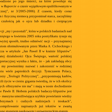
wadzone po jego śmierci, na które powołuje się
i w
Raporcie o czasie wyjątkowym
opublikowanym w
ycznej”, nr 3/2005-2006). Z czasem, kiedy coraz
m i fizyczną niemocą przypominał starca, zaczęliśmy
czułością jak o ojcu lub dziadku i cierpiącym
ji „my i pozostali”, która w polskich badaniach nad
iętego w kwietniu 2005 roku pontyfikatu rysuje się
wyżej sposób, trudno odmówić racji – przynajmniej
zutom sformułowanym przez Marka A. Cichockiego i
cza w artykule „Jan Paweł II w krainie liliputów”.
tej działalności Ojca Świętego, wartość polskiej
pretacyjnej wynika z faktu, że – jak zakładają obcy
e my powinniśmy nazwać i zakorzenić w rodzimej
eniu wiele papieskich decyzji. Tymczasem Polacy,
torzy „Teologii Politycznej”, „przypominają karłów,
ili życie w cieniu giganta twierdzą, że w ich okolicy
ych olbrzymów nie ma” i mają w nosie dochodzenie
e Pawle II. Herbem polskich badaczy-liliputów jest
) – maszyna umożliwiająca szybkie powielanie wiedzy
brzymach i cudzych nadziejach i troskach”,
 kompilowanie napisanych już tekstów w zwartą
zone stopniem naukowym i uniwersyteckim etatem.