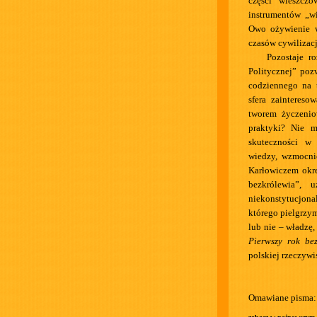
części wieszczó
instrumentów „wi
Owo ożywienie w
czasów cywilizacj
Pozostaje r
Politycznej” poz
codziennego na 
sfera zaintereso
tworem życzenio
praktyki? Nie 
skuteczności w 
wiedzy, wzmocni
Karłowiczem okre
bezkrólewia”, 
niekonstytucjona
którego pielgrzym
lub nie – władzę,
Pierwszy rok be
polskiej rzeczywis
Omawiane pisma: