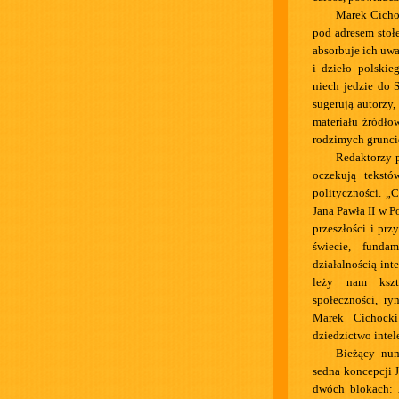
Marek Cichoc
pod adresem stoł
absorbuje ich uwa
i dzieło polskie
niech jedzie do
sugerują autorzy
materiału źródło
rodzimych grunci
Redaktorzy p
oczekują tekstó
polityczności. „
Jana Pawła II w P
przeszłości i prz
świecie, funda
działalnością inte
leży nam kszta
społeczności, ry
Marek Cichocki
dziedzictwo intel
Bieżący num
sedna koncepcji 
dwóch blokach: