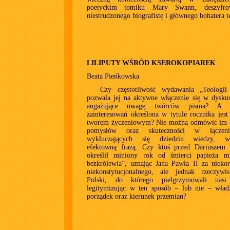
poetyckim tomiku Mary Swann, deszyfro
niestrudzonego biografistę i głównego bohatera te
LILIPUTY WŚRÓD KSEROKOPIAREK
Beata Pieńkowska
Czy częstotliwość wydawania „Teologii 
pozwala jej na aktywne włączenie się w dysku
angażujące uwagę twórców pisma? A 
zainteresowań określona w tytule rocznika jest
tworem życzeniowym? Nie można odmówić im o
pomysłów oraz skuteczności w łączeni
wykluczających się dziedzin wiedzy, w
efektowną frazą. Czy ktoś przed Dariuszem
określił miniony rok od śmierci papieża 
bezkrólewia”, uznając Jana Pawła II za nieko
niekonstytucjonalnego, ale jednak rzeczywi
Polski, do którego pielgrzymowali nasi 
legitymizując w ten sposób – lub nie – władz
porządek oraz kierunek przemian?