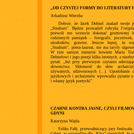
„OD CZYSTEJ FORMY DO LITERATURY 
Arkadiusz Wierzba
Dobrze, że Jacek Dehnel znalazł swoje p
„Studium”. Będzie prowadził rubrykę
Fotopla
pozwoli mu wreszcie dokonać gruntownej in
rodzinnych pamiątek – fotografii, pocztówek,
sitodruków, grawiur. Jeszcze lepiej, że ws
„Studium”, poeta-laureat, nie ma taryfy ulgowe
W tym samym numerze bowiem Marta Tomc
Dehnelowi i jego poezji kilka istotnych, a niezb
pytań: „Już przy pierwszym czytaniu uderzają
słownictwa. Skłonność do słów archaiczn
używanych, udziwnionych (...). Upodobanie 
językowych i archaizmów wprowadza pytanie o 
i własny język poetycki”.
CZARNE KONTRA JASNE, CZYLI FILM
GDYNI
Katarzyna Wajda
Feliks Falk, przewodniczący jury festiwal
Gdyni, w wywiadzie dla „Kina” stwierdził, że p