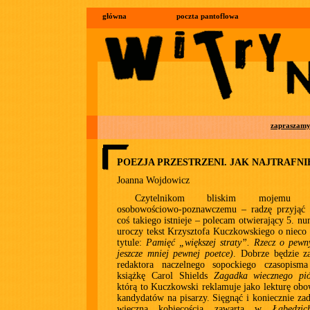
główna
poczta pantoflowa
zapraszam
POEZJA PRZESTRZENI. JAK NAJTRAFNI
Joanna Wojdowicz
Czytelnikom bliskim mojemu ho
osobowościowo-poznawczemu – radzę przyjąć 
coś takiego istnieje – polecam otwierający 5. n
uroczy tekst Krzysztofa Kuczkowskiego o niec
tytule:
Pamięć „większej straty”. Rzecz o pewn
jeszcze mniej pewnej poetce)
. Dobrze będzie z
redaktora naczelnego sopockiego czasopism
książkę Carol Shields
Zagadka wiecznego pi
którą to Kuczkowski reklamuje jako lekturę ob
kandydatów na pisarzy. Sięgnąć i koniecznie za
wieczną kobiecością zawartą w
Łabędzic