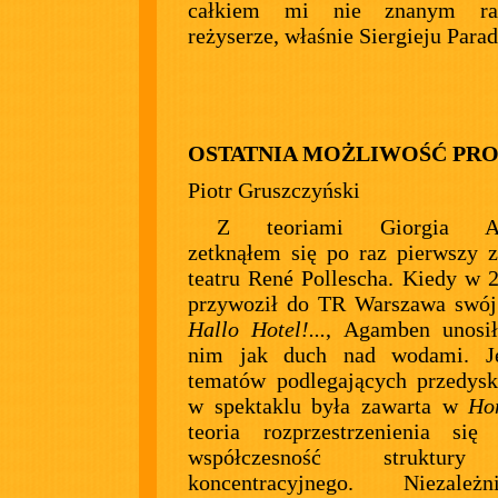
całkiem mi nie znanym rad
reżyserze, właśnie Siergieju Para
OSTATNIA MOŻLIWOŚĆ PR
Piotr Gruszczyński
Z teoriami Giorgia A
zetknąłem się po raz pierwszy 
teatru René Pollescha. Kiedy w 
przywoził do TR Warszawa swój
Hallo Hotel!...
, Agamben unosił
nim jak duch nad wodami. J
tematów podlegających przedys
w spektaklu była zawarta w
Ho
teoria rozprzestrzenienia się
współczesność struktur
koncentracyjnego. Niezale