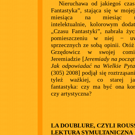
Nieruchawa od jakiegoś cza
Fantastyka”, stająca się w mojej
miesiąca na miesiąc m
intelektualnie, kolorowym dod
„Czasu Fantastyki”, nabrała życ
pomieszczeniu w niej − u
sprzecznych ze sobą opinii. Otóż
Grzędowicz w swojej comies
Jeremiadzie [
Jeremiady na począt
Jak odpowiadać na Wielkie Pyta
(305) 2008] podjął się roztrząsan
tyleż ważkiej, co starej j
fantastyka: czy ma być ona ko
czy artystyczna?
LA DOUBLURE, CZYLI ROUS
LEKTURA SYMULTANICZNA