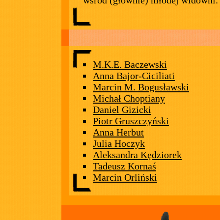
wśród (głównie) młodej widowni.
M.K.E. Baczewski
Anna Bajor-Ciciliati
Marcin M. Bogusławski
Michał Choptiany
Daniel Gizicki
Piotr Gruszczyński
Anna Herbut
Julia Hoczyk
Aleksandra Kędziorek
Tadeusz Kornaś
Marcin Orliński