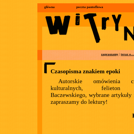
główna
poczta pantoflowa
zapraszamy
|
teraz o
Czasopisma znakiem epoki
Autorskie omówienia cz
kulturalnych, felieton
Baczewskiego, wybrane artykuły 
zapraszamy do lektury!