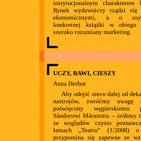
instytucjonalnym charakterem li
Rynek wydawniczy rządzi się 
ekonomicznymi, a o usyt
konkretnej książki w obiegu 
szeroko rozumiany marketing.
UCZY, BAWI, CIESZY
Anna Herbut
Aby odejść nieco dalej od dek
nastrojów, zwróćmy uwagę 
poświęcony węgierskiemu pi
Sándorowi Máraiemu – zróbmy t
ze względów czysto poznawc
łamach „Teatru” (1/2008) o
przypomina się zapewne ze wz