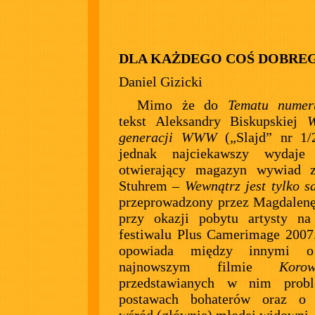
DLA KAŻDEGO COŚ DOBRE
Daniel Gizicki
Mimo że do
Tematu numer
tekst Aleksandry Biskupskiej
W
generacji WWW
(„Slajd” nr 1/
jednak najciekawszy wydaje
otwierający magazyn wywiad 
Stuhrem –
Wewnątrz jest tylko s
przeprowadzony przez Magdalen
przy okazji pobytu artysty na
festiwalu Plus Camerimage 2007
opowiada między innymi 
najnowszym filmie
Koro
przedstawianych w nim prob
postawach bohaterów oraz o 