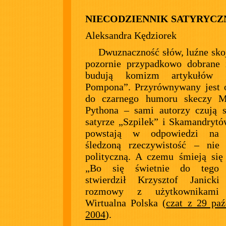
NIECODZIENNIK SATYRYCZ
Aleksandra Kędziorek
Dwuznaczność słów, luźne skoj
pozornie przypadkowo dobrane i
budują komizm artykułów 
Pompona”. Przyrównywany jest 
do czarnego humoru skeczy M
Pythona – sami autorzy czują s
satyrze „Szpilek” i Skamandrytó
powstają w odpowiedzi na 
śledzoną rzeczywistość – nie 
polityczną. A czemu śmieją się
„Bo się świetnie do tego n
stwierdził Krzysztof Janicki
rozmowy z użytkownikami 
Wirtualna Polska (
czat z 29 paź
2004
).