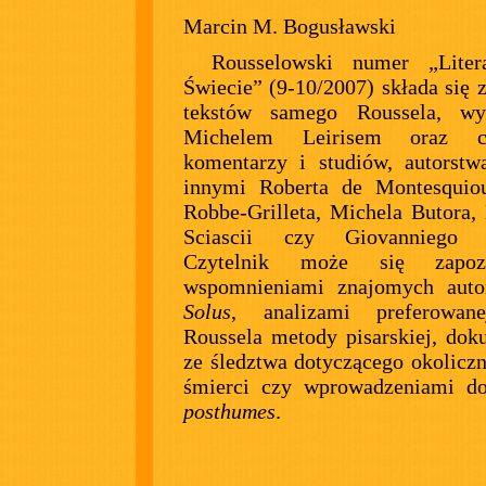
Marcin M. Bogusławski
Rousselowski numer „Liter
Świecie” (9-10/2007) składa się z
tekstów samego Roussela, w
Michelem Leirisem oraz czt
komentarzy i studiów, autorst
innymi Roberta de Montesquiou
Robbe-Grilleta, Michela Butora,
Sciascii czy Giovanniego M
Czytelnik może się zapo
wspomnieniami znajomych aut
Solus
, analizami preferowan
Roussela metody pisarskiej, do
ze śledztwa dotyczącego okoliczn
śmierci czy wprowadzeniami 
posthumes
.