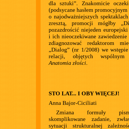
dla sztuki”. Znakomicie oczek
(podsycane hasłem promocyjnym 
o najodważniejszych spektaklach
zresztą, promocji mógłby „Di
pozazdrościć niejeden europejski 
i ich nieoczekiwane zawiedzenie 
zdiagnozować redaktorom mies
„Dialog” (nr 1/2008) we wstępie
relacji, objętych wspólnym
Anatomia złości
.
STO LAT... I OBY WIĘCEJ!
Anna Bajor-Ciciliati
Zmiana formuły pi
skomplikowane zadanie, zwł
sytuacji strukturalnej zależnoś