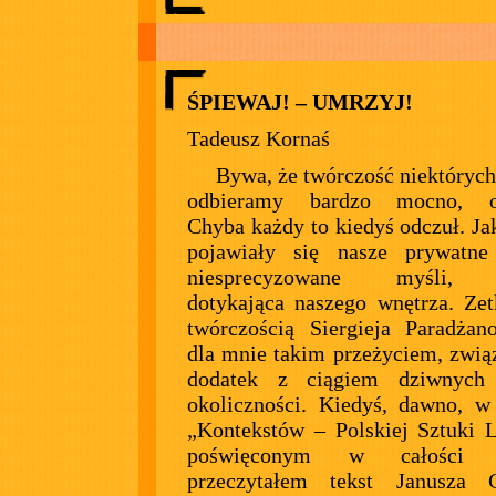
ŚPIEWAJ! – UMRZYJ!
Tadeusz Kornaś
Bywa, że twórczość niektórych
odbieramy bardzo mocno, os
Chyba każdy to kiedyś odczuł. Ja
pojawiały się nasze prywatne 
niesprecyzowane myśli,
dotykająca naszego wnętrza. Zet
twórczością Siergieja Paradża
dla mnie takim przeżyciem, zwi
dodatek z ciągiem dziwnych
okoliczności. Kiedyś, dawno, 
„Kontekstów – Polskiej Sztuki 
poświęconym w całości f
przeczytałem tekst Janusza