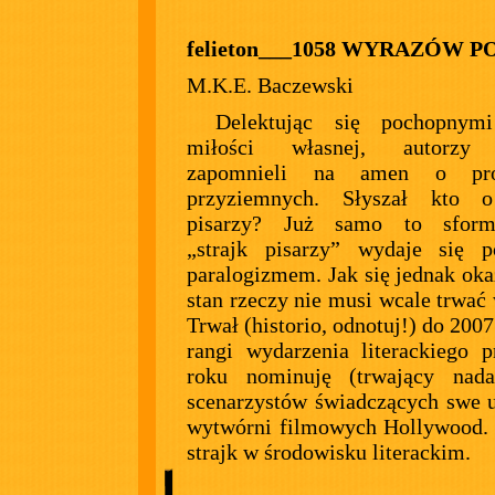
felieton___1058 WYRAZÓW 
M.K.E. Baczewski
Delektując się pochopnym
miłości własnej, autorzy 
zapomnieli na amen o pro
przyziemnych. Słyszał kto o
pisarzy? Już samo to sform
„strajk pisarzy” wydaje się p
paralogizmem. Jak się jednak okaz
stan rzeczy nie musi wcale trwać 
Trwał (historio, odnotuj!) do 200
rangi wydarzenia literackiego p
roku nominuję (trwający nadal
scenarzystów świadczących swe u
wytwórni filmowych Hollywood.
strajk w środowisku literackim.