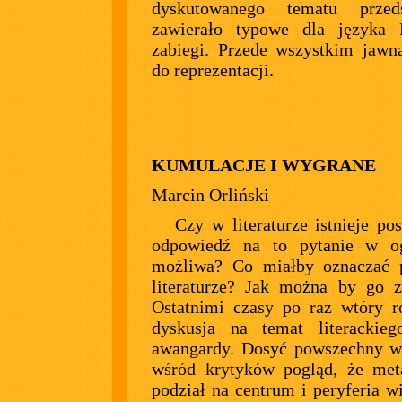
dyskutowanego tematu przeds
zawierało typowe dla języka P
zabiegi. Przede wszystkim jawn
do reprezentacji.
KUMULACJE I WYGRANE
Marcin Orliński
Czy w literaturze istnieje po
odpowiedź na to pytanie w og
możliwa? Co miałby oznaczać 
literaturze? Jak można by go 
Ostatnimi czasy po raz wtóry r
dyskusja na temat literacki
awangardy. Dosyć powszechny w
wśród krytyków pogląd, że meta
podział na centrum i peryferia wi