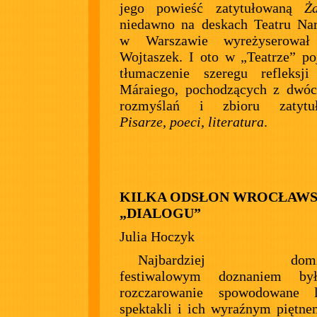
jego powieść zatytułowaną
Ż
niedawno na deskach Teatru Na
w Warszawie wyreżyserował
Wojtaszek. I oto w „Teatrze” po
tłumaczenie szeregu refleksji
Máraiego, pochodzących z dwó
rozmyślań i zbioru zatytuł
Pisarze, poeci, literatura
.
KILKA ODSŁON WROCŁAW
„DIALOGU”
Julia Hoczyk
Najbardziej domin
festiwalowym doznaniem był
rozczarowanie spowodowane le
spektakli i ich wyraźnym piętne