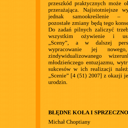
przeszkód praktycznych może o
przerażająca. Najistotniejsze w
jednak samookreślenie – w
pozostałe zmiany będą tego kons
Do zadań pilnych zaliczyć trze
wszystkim ożywienie i uspó
„Sceny”, a w dalszej persp
wypracowanie jej nowego,
zindywidualizowanego wizerunk
młodzieńczego entuzjazmu, wytr
sukcesów w ich realizacji nale
„Scenie” [4 (51) 2007] z okazji j
urodzin.
BŁĘDNE KOŁA I SPRZECZNO
Michał Choptiany