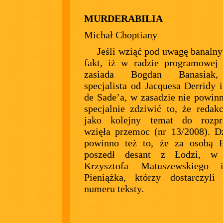
MURDERABILIA
Michał Choptiany
Jeśli wziąć pod uwagę banalny
fakt, iż w radzie programowej 
zasiada Bogdan Banasiak,
specjalista od Jacquesa Derridy 
de Sade’a, w zasadzie nie powin
specjalnie zdziwić to, że redak
jako kolejny temat do rozpr
wzięła przemoc (nr 13/2008). D
powinno też to, że za osobą B
poszedł desant z Łodzi, w 
Krzysztofa Matuszewskiego 
Pieniążka, którzy dostarczyli
numeru teksty.