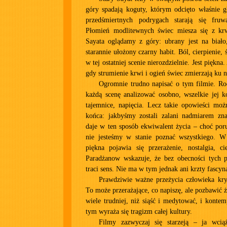
góry spadają koguty, którym odcięto właśnie g
przedśmiertnych podrygach starają się fruw
Płomień modlitewnych świec miesza się z kr
Sayata oglądamy z góry: ubrany jest na biało
starannie ułożony czarny habit. Ból, cierpienie, ś
w tej ostatniej scenie nierozdzielnie. Jest piękna.
gdy strumienie krwi i ogień świec zmierzają ku n
Ogromnie trudno napisać o tym filmie. Ro
każdą scenę analizować osobno, wszelkie jej k
tajemnice, napięcia. Lecz takie opowieści moż
końca: jakbyśmy zostali zalani nadmiarem zn
daje w ten sposób ekwiwalent życia – choć por
nie jesteśmy w stanie poznać wszystkiego. 
piękna pojawia się przerażenie, nostalgia, ci
Paradżanow wskazuje, że bez obecności tych p
traci sens. Nie ma w tym jednak ani krzty fascyn
Prawdziwie ważne przeżycia człowieka kry
To może przerażające, co napiszę, ale pozbawić ż
wiele trudniej, niż siąść i medytować, i kont
tym wyraża się tragizm całej kultury.
Filmy zazwyczaj się starzeją – ja wc