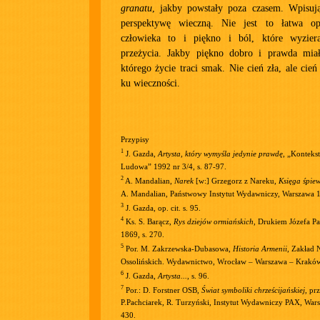
granatu
, jakby powstały poza czasem. Wpisuj
perspektywę wieczną. Nie jest to łatwa o
człowieka to i piękno i ból, które wyzier
przeżycia. Jakby piękno dobro i prawda mia
którego życie traci smak. Nie cień zła, ale cie
ku wieczności.
Przypisy
1
J. Gazda,
Artysta, który wymyśla jedynie prawdę
, „Konteks
Ludowa” 1992 nr 3/4, s. 87-97.
2
A. Mandalian,
Narek
[w:] Grzegorz z Nareku,
Księga śpie
A. Mandalian, Państwowy Instytut Wydawniczy, Warszawa 
3
J. Gazda, op. cit. s. 95.
4
Ks. S. Barącz,
Rys dziejów ormiańskich
, Drukiem Józefa P
1869, s. 270.
5
Por. M. Zakrzewska-Dubasowa,
Historia Armenii
, Zakład
Ossolińskich. Wydawnictwo, Wrocław – Warszawa – Kraków
6
J. Gazda,
Artysta...
, s. 96.
7
Por.: D. Forstner OSB,
Świat symboliki chrześcijańskiej
, pr
P.Pachciarek, R. Turzyński, Instytut Wydawniczy PAX, Wars
430.