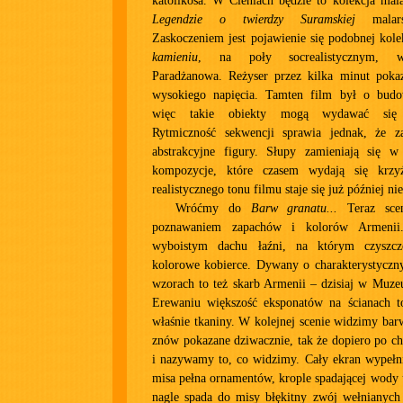
katolikosa. W Cieniach będzie to kolekcja mal
Legendzie o twierdzy Suramskiej
malarst
Zaskoczeniem jest pojawienie się podobnej kol
kamieniu
, na poły socrealistycznym, w
Paradżanowa. Reżyser przez kilka minut pokaz
wysokiego napięcia. Tamten film był o budo
więc takie obiekty mogą wydawać się r
Rytmiczność sekwencji sprawia jednak, że z
abstrakcyjne figury. Słupy zamieniają się 
kompozycje, które czasem wydają się krz
realistycznego tonu filmu staje się już później n
Wróćmy do
Barw granatu...
Teraz scen
poznawaniem zapachów i kolorów Armenii.
wyboistym dachu łaźni, na którym czyszcz
kolorowe kobierce. Dywany o charakterystyczny
wzorach to też skarb Armenii – dzisiaj w M
Erewaniu większość eksponatów na ścianach to
właśnie tkaniny. W kolejnej scenie widzimy bar
znów pokazane dziwacznie, tak że dopiero po c
i nazywamy to, co widzimy. Cały ekran wypełni
misa pełna ornamentów, krople spadającej wody u
nagle spada do misy błękitny zwój wełnianych 