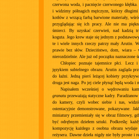
czerwona woda, i pacnięcie czerwonego kłębka. 
i widzimy półnagich mężczyzn, którzy długimi
kotłów z wrzącą farbą barwione materiały, wśród
przyglądając się ich pracy. Ale nie ma piękn
śmierci. By uzyskać czerwień, nad kadzią t
koguta. Jego krew staje się jednym z podstawo
te i wiele innych rzeczy patrzy mały Arutin. 
prawie bez słów. Dzieciństwo, dom, wiara – w
nierozdzielnie. Ale już od początku naznaczone ś
Chłopiec poznaje tajemnice płci. Lecz i
językiem subtelnego obrazu. Arutin zagląda pr
do łaźni. Jedną pierś leżącej kobiety przykry
druga jest naga. Po jej ciele płynąć będą woda i 
Napisałem wcześniej o wędrowaniu k
granatu
przeważają statyczne kadry. Paradżanow
do kamery, czyli wobec siebie i nas, widzó
ostentacyjnie demonstrowane, pokazywane. Jak
miniatury przemieniały się w obraz filmowy, g
być odrębnym dziełem sztuki. Podkreślę: każd
kompozycję każdego z osobna obrazu wydaje 
reżysera. Dawne dzieła nigdy nie były proste i r