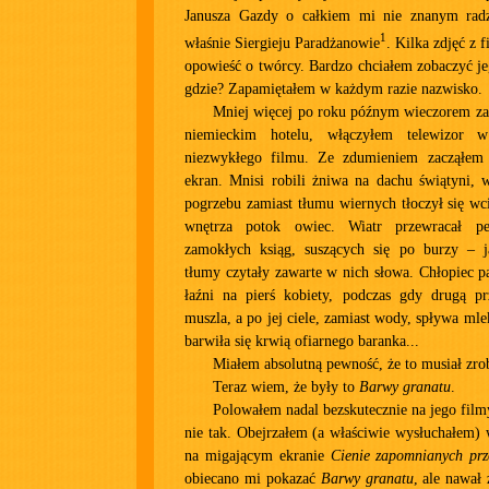
Janusza Gazdy o całkiem mi nie znanym radz
1
właśnie Siergieju Paradżanowie
. Kilka zdjęć z 
opowieść o twórcy. Bardzo chciałem zobaczyć jeg
gdzie? Zapamiętałem w każdym razie nazwisko.
Mniej więcej po roku późnym wieczorem za
niemieckim hotelu, włączyłem telewizor w
niezwykłego filmu. Ze zdumieniem zacząłem
ekran. Mnisi robili żniwa na dachu świątyni, 
pogrzebu zamiast tłumu wiernych tłoczył się w
wnętrza potok owiec. Wiatr przewracał p
zamokłych ksiąg, suszących się po burzy – j
tłumy czytały zawarte w nich słowa. Chłopiec p
łaźni na pierś kobiety, podczas gdy drugą 
muszla, a po jej ciele, zamiast wody, spływa ml
barwiła się krwią ofiarnego baranka...
Miałem absolutną pewność, że to musiał zro
Teraz wiem, że były to
Barwy granatu
.
Polowałem nadal bezskutecznie na jego film
nie tak. Obejrzałem (a właściwie wysłuchałem)
na migającym ekranie
Cienie zapomnianych pr
obiecano mi pokazać
Barwy granatu
, ale nawał