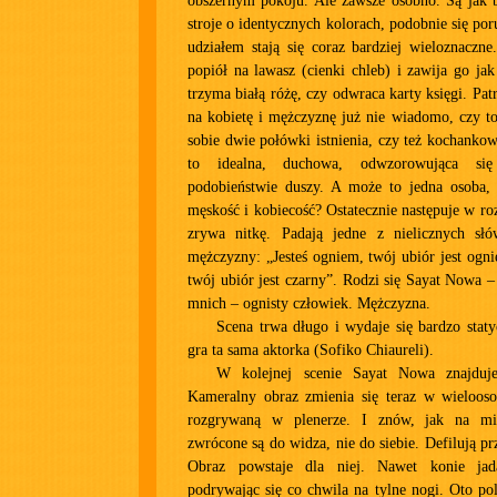
obszernym pokoju. Ale zawsze osobno. Są jak b
stroje o identycznych kolorach, podobnie się por
udziałem stają się coraz bardziej wieloznaczn
popiół na lawasz (cienki chleb) i zawija go ja
trzyma białą różę, czy odwraca karty księgi. Pa
na kobietę i mężczyznę już nie wiadomo, czy to
sobie dwie połówki istnienia, czy też kochankowi
to idealna, duchowa, odwzorowująca si
podobieństwie duszy. A może to jedna osoba, 
męskość i kobiecość? Ostatecznie następuje w ro
zrywa nitkę. Padają jedne z nielicznych sł
mężczyzny: „Jesteś ogniem, twój ubiór jest ogni
twój ubiór jest czarny”. Rodzi się Sayat Nowa –
mnich – ognisty człowiek. Mężczyzna.
Scena trwa długo i wydaje się bardzo staty
gra ta sama aktorka (Sofiko Chiaureli).
W kolejnej scenie Sayat Nowa znajduj
Kameralny obraz zmienia się teraz w wieloo
rozgrywaną w plenerze. I znów, jak na mini
zwrócone są do widza, nie do siebie. Defilują p
Obraz powstaje dla niej. Nawet konie jadą
podrywając się co chwila na tylne nogi. Oto po