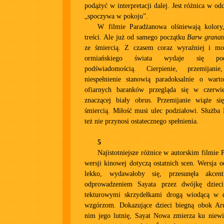
podążyć w interpretacji dalej. Jest różnica w od
„spoczywa w pokoju”.
W filmie Paradżanowa olśniewają kolory, 
treści. Ale już od samego początku
Barw granat
ze śmiercią. Z czasem coraz wyraźniej i mo
ormiańskiego świata wydaje się pod
podświadomością. Cierpienie, przemijani
niespełnienie stanowią paradoksalnie o wart
ofiarnych baranków przegląda się w czerwie
znaczącej biały obrus. Przemijanie wiąże si
śmiercią. Miłość musi ulec podziałowi. Służba
też nie przynosi ostatecznego spełnienia.
5
Najistotniejsze różnice w autorskim filmie 
wersji kinowej dotyczą ostatnich scen. Wersja 
lekko, wydawałoby się, przesunęła akce
odprowadzeniem Sayata przez dwójkę dziec
tekturowymi skrzydełkami drogą wiodącą w 
wzgórzom. Dokazujące dzieci biegną obok Arut
nim jego lutnię, Sayat Nowa zmierza ku nie