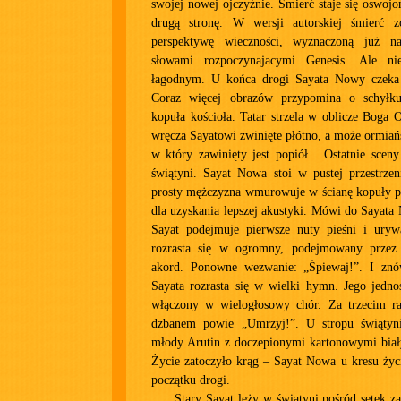
swojej nowej ojczyźnie. Śmierć staje się oswoj
drugą stronę. W wersji autorskiej śmierć z
perspektywę wieczności, wyznaczoną już n
słowami rozpoczynajacymi Genesis. Ale nie
łagodnym. U końca drogi Sayata Nowy czeka 
Coraz więcej obrazów przypomina o schyłku.
kopuła kościoła. Tatar strzela w oblicze Boga O
wręcza Sayatowi zwinięte płótno, a może ormiańs
w który zawinięty jest popiół... Ostatnie scen
świątyni. Sayat Nowa stoi w pustej przestrzen
prosty mężczyzna wmurowuje w ścianę kopuły pu
dla uzyskania lepszej akustyki. Mówi do Sayata
Sayat podejmuje pierwsze nuty pieśni i uryw
rozrasta się w ogromny, podejmowany przez 
akord. Ponowne wezwanie: „Śpiewaj!”. I znó
Sayata rozrasta się w wielki hymn. Jego jedno
włączony w wielogłosowy chór. Za trzecim r
dzbanem powie „Umrzyj!”. U stropu świątyni
młody Arutin z doczepionymi kartonowymi biał
Życie zatoczyło krąg – Sayat Nowa u kresu życi
początku drogi.
Stary Sayat leży w świątyni pośród setek z