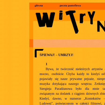
główna
poczta pantoflowa
ŚPIEWAJ! – UMRZYJ!
1
Bywa, że twórczość niektórych artystów
mocno, osobiście. Chyba każdy to kiedyś od
pojawiały się nasze prywatne pejzaże, niesp
muzyka dotykająca naszego wnętrza. Zetknię
Siergieja Paradżanowa było dla mnie ta
związanym na dodatek z ciągiem dziwnych zbie
Kiedyś, dawno, w numerze „Kontekstów – 
Ludowej”, poświęconym w całości filmowi, p