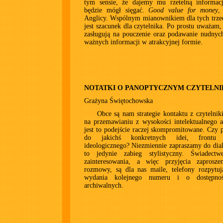
tym sensie, że dajemy mu rzetelną informacj
będzie mógł sięgać.
Good value for money
,
Anglicy. Wspólnym mianownikiem dla tych trze
jest szacunek dla czytelnika. Po prostu uważam, 
zasługują na pouczenie oraz podawanie nudnyc
ważnych informacji w atrakcyjnej formie.
NOTATKI O PANOPTYCZNYM CZYTELNI
Grażyna Świętochowska
Obce są nam strategie kontaktu z czytelnik
na przemawianiu z wysokości intelektualnego a
jest to podejście raczej skompromitowane. Czy
do jakichś konkretnych idei, frontu 
ideologicznego? Niezmiennie zapraszamy do dialo
to jedynie zabieg stylistyczny. Świadect
zainteresowania, a więc przyjęcia zaprosz
rozmowy, są dla nas maile, telefony rozpytuj
wydania kolejnego numeru i o dostępno
archiwalnych.