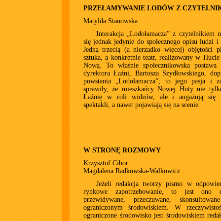
PRZEŁAMYWANIE LODÓW Z CZYTELNI
Matylda Stanowska
Interakcja „Lodołamacza” z czytelnikiem 
się jednak jedynie do społecznego opisu ludzi i 
Jedną trzecią (a nierzadko więcej) objętości 
sztuka, a konkretnie teatr, realizowany w Hucie
Nową. To właśnie społecznikowska postawa z
dyrektora Łaźni, Bartosza Szydłowskiego, dop
powstania „Lodołamacza”; to jego pasja i z
sprawiły, że mieszkańcy Nowej Huty nie tylk
Łaźnię w roli widzów, ale i angażują się
spektakli, a nawet pojawiają się na scenie.
W STRONĘ ROZMOWY
Krzysztof Cibor
Magdalena Radkowska-Walkowicz
Jeżeli redakcja tworzy pismo w odpowied
rynkowe zapotrzebowanie, to jest ono 
przewidywane, przeczuwane, skonsultowa
ograniczonym środowiskiem. W rzeczywisto
ograniczone środowisko jest środowiskiem reda