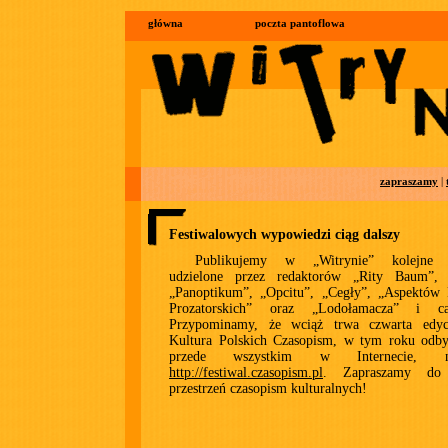
główna
poczta pantoflowa
zapraszamy
|
Festiwalowych wypowiedzi ciąg dalszy
Publikujemy w „Witrynie” kolejne 
udzielone przez redaktorów „Rity Baum”, „
„Panoptikum”, „Opcitu”, „Cegły”, „Aspektów F
Prozatorskich” oraz „Lodołamacza” i caf
Przypominamy, że wciąż trwa czwarta edyc
Kultura Polskich Czasopism, w tym roku odby
przede wszystkim w Internecie, n
http://festiwal.czasopism.pl
. Zapraszamy do
przestrzeń czasopism kulturalnych!