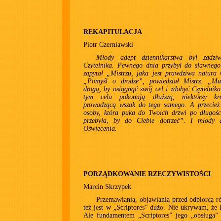
REKAPITULACJA
Piotr Czerniawski
Młody adept dziennikarstwa był zadziw
Czytelnika. Pewnego dnia przybył do sławnego
zapytał „Mistrzu, jaka jest prawdziwa natura 
„Pomyśl o drodze”, powiedział Mistrz. „Mu
drogą, by osiągnąć swój cel i zdobyć Czytelnika
tym celu pokonują dłuższą, niektórzy kró
prowadzącą wszak do tego samego. A przecież 
osoby, która puka do Twoich drzwi po długośc
przebyła, by do Ciebie dotrzeć”. I młody 
Oświecenia.
PORZĄDKOWANIE RZECZYWISTOŚCI
Marcin Skrzypek
Przemawiania, objawiania przed odbiorcą 
też jest w „Scriptores” dużo. Nie ukrywam, że l
Ale fundamentem „Scriptores” jego „obsługa” 