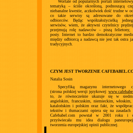
Wortale od popularnych portali internetowy
tematyką – ściśle określoną, podnoszącą czę
niebanalne kwestie, aczkolwiek dość trudne w od
co takie serwisy są adresowane do okreś
odbiorców. Będąc współzałożycielką jedne
serwisów, wiem, że aktywni czytelnicy prędze
przejmują rolę nadawców – piszą felietony, 
posty. Internet to bardzo demokratyczne medi
między odbiorcą a nadawcą nie jest tak ostra 
tradycyjnych.
CZYM JEST TWORZENIE CAFEBABEL.C
Natalia Sosin
Specyfiką magazynu internetowego ca
(strona polskiej wersji językowej:
www.cafebabe
to, że równocześnie ukazuje się w siedmi
angielskim, francuskim, niemieckim, włoskim,
katalońskim i polskim oraz fakt, że współpra
tekstów i tłumaczami opiera się na zasadach 
Cafebabel.com powstał w 2001 roku i o
przyświecała mu idea dialogu paneuropej
tworzenia europejskiej opinii publicznej.