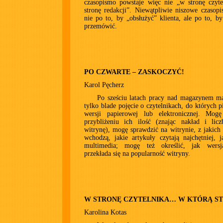
czasopismo powstaje więc nie „w stronę czyte
stronę redakcji”. Niewątpliwie niszowe czasop
nie po to, by „obsłużyć” klienta, ale po to, by
przemówić.
PO CZWARTE – ZASKOCZYĆ!
Karol Pęcherz
Po sześciu latach pracy nad magazynem m
tylko blade pojęcie o czytelnikach, do których p
wersji papierowej lub elektronicznej. Mog
przybliżeniu ich ilość (znając nakład i lic
witrynę), mogę sprawdzić na witrynie, z jakich
wchodzą, jakie artykuły czytają najchętniej, j
multimedia; mogę też określić, jak wersj
przekłada się na popularność witryny.
W STRONĘ CZYTELNIKA… W KTÓRĄ S
Karolina Kotas