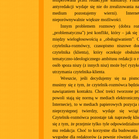
temperowana przez redakcyjne standardy. Pismo
antyredakcji wydaje się nie do zrealizowania n
medium pozostajemy wierni). Intern
nieporównywalnie większe możliwości.
Innym problemem rozmowy (dobra ro
„problematyczna”) jest konflikt, który – jak si
między wielogłosowością a „obsługiwaniem”. Os
czytelnika-rozmówcy, czasopismo niszowe do
czytelnika (klienta), który oczekuje obsłuże
tematyczno-ideologicznego ambitusu redakcji o
osób spoza niszy (z innych nisz) może być ryzyk
utrzymania czytelnika-klienta.
Wreszcie, jeśli decydujemy się na pism
musimy się z tym, że czytelnik-rozmówca będzi
nawiązaniem kontaktu. Choć treści tworzone p
powoli stają się normą w mediach elektroniczn
Internecie), to w mediach papierowych pozycja r
nieprzystępnej twierdzy, wydaje się wci
Czytelnik-rozmówca pozostaje tak naprawdę kli
się z tym, że przejmie tylko tyle odpowiedzialnoś
mu redakcja. Choć to korzystne dla budowania p
wygodne dla redaktorów (a pewnie również dla 