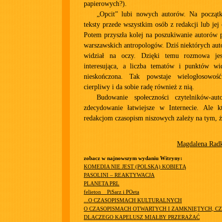
papierowych?).
„Opcit” lubi nowych autorów. Na począt
teksty przede wszystkim osób z redakcji lub jej
Potem przyszła kolej na poszukiwanie autorów 
warszawskich antropologów. Dziś niektórych auto
widział na oczy. Dzięki temu rozmowa je
interesująca, a liczba tematów i punktów wi
nieskończona. Tak powstaje wielogłosowoś
cierpliwy i da sobie radę również z nią.
Budowanie społeczności czytelników-aut
zdecydowanie łatwiejsze w Internecie. Ale k
redakcjom czasopism niszowych zależy na tym, ż
Magdalena Rad
zobacz w najnowszym wydaniu Witryny:
KOMEDIA NIE JEST (POLSKĄ) KOBIETĄ
PASOLINI – REAKTYWACJA
PLANETA PRL
felieton__PiSarz i POeta
...O CZASOPISMACH KULTURALNYCH
O CZASOPISMACH OTWARTYCH I ZAMKNIĘTYCH, CZ
DLACZEGO KAPELUSZ MIAŁBY PRZERAŻAĆ