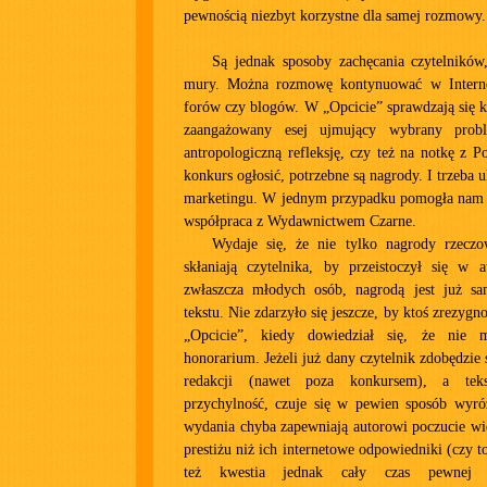
pewnością niezbyt korzystne dla samej rozmowy.
Są jednak sposoby zachęcania czytelników
mury. Można rozmowę kontynuować w Intern
forów czy blogów. W „Opcicie” sprawdzają się k
zaangażowany esej ujmujący wybrany prob
antropologiczną refleksję, czy też na notkę z P
konkurs ogłosić, potrzebne są nagrody. I trzeba u
marketingu. W jednym przypadku pomogła nam 
współpraca z Wydawnictwem Czarne.
Wydaje się, że nie tylko nagrody rzecz
skłaniają czytelnika, by przeistoczył się w a
zwłaszcza młodych osób, nagrodą jest już s
tekstu. Nie zdarzyło się jeszcze, by ktoś zrezygn
„Opcicie”, kiedy dowiedział się, że nie
honorarium. Jeżeli już dany czytelnik zdobędzie 
redakcji (nawet poza konkursem), a teks
przychylność, czuje się w pewien sposób wyró
wydania chyba zapewniają autorowi poczucie więk
prestiżu niż ich internetowe odpowiedniki (czy 
też kwestia jednak cały czas pewnej e