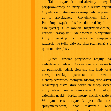
Taki czytelnik odnaleziony, czyte
przyprowadzony do niszy jest z reguły czyte
Czytelnikiem, który nie oczekuje jedynie przemó
go tu przyciągnęły). Czytelnikiem, który
Pomińmy wątek „listów do redakcji” – t
eklektycznej i całkowicie nieprzewidywalne
każdemu czasopismu. Nie chodzi mi o czytelnik
który z redakcji czyni sobie cel swojego 
szczęście nie tylko dziwacy chcą rozmawiać z 
tylko oni piszą listy.
„Opcit” zawsze pozytywnie reaguje na
nadsyłane do redakcji. Oczywiście, nie zawsze te
do publikacji, jednak cieszymy się, kiedy czy
naszej redakcji partnera do rozmow
niebezpieczeństwo rozmycia ideologiczno-artys
redakcyjnej niszy, które wiąże się z wpuszcze
mury redakcji, nie jest nam znane. Antropologi
dziedzina nauki – bardzo mocny nacisk kładzie 
W tym sensie czytelnik jest dla nas 
sprzymierzeńcem, choć faktycznie wiel