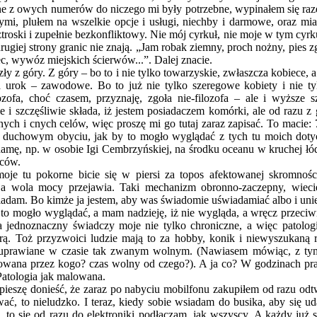
adne z owych numerów do niczego mi były potrzebne, wypinałem się ra
zymi, plułem na wszelkie opcje i usługi, niechby i darmowe, oraz m
troski i zupełnie bezkonfliktowy. Nie mój cyrkuł, nie moje w tym cyrk
drugiej strony granic nie znają. „Jam robak ziemny, proch nożny, pies zg
ec, wywóz miejskich ścierwów...”. Dalej znacie.
zły z góry. Z góry – bo to i nie tylko towarzyskie, zwłaszcza kobiece, a
sa urok – zawodowe. Bo to już nie tylko szeregowe kobiety i nie ty
ofa, choć czasem, przyznaję, zgoła nie-filozofa – ale i wyższe sz
e i szczęśliwie składa, iż jestem posiadaczem komórki, ale od razu z
ych i cnych celów, więc proszę mi go tutaj zaraz zapisać. To macie
 w duchowym obyciu, jak by to mogło wyglądać z tych tu moich doty
amę, np. w osobie Igi Cembrzyńskiej, na środku oceanu w kruchej łó
żców.
je tu pokorne bicie się w piersi za topos afektowanej skromności
 wola mocy przejawia. Taki mechanizm obronno-zaczepny, wiecie
dam. Bo kimże ja jestem, aby was świadomie uświadamiać albo i un
by to mogło wyglądać, a mam nadzieję, iż nie wygląda, a wręcz przeci
 jednoznaczny świadczy moje nie tylko chroniczne, a więc patologi
urą. Toż przyzwoici ludzie mają to za hobby, konik i niewyszukaną
o uprawiane w czasie tak zwanym wolnym. (Nawiasem mówiąc, z tym 
ana przez kogo? czas wolny od czego?). A ja co? W godzinach pracy 
 Patologia jak malowana.
 spieszę donieść, że zaraz po nabyciu mobilfonu zakupiłem od razu od
wać, to nieludzko. I teraz, kiedy sobie wsiadam do busika, aby się 
, to się od razu do elektroniki podłączam, jak wszyscy. A każdy już