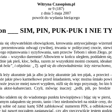
Witryna Czasopism.pl
nr 9 (187)
z dnia 5 maja 2007
powrót do
wydania bieżącego
eton ___ SIM, PIN, PUK-PUK I NIE 
ania się obywatelskim obowiązkom, kreowania antysocjalnego wizerunk
ki, prezentowania odwagi cywilnej, trwania w politycznej cnocie, nie
ego rejtanowania i syzyfowania, sam przeciw Tebom i siłom Złego, prze
 świata – wszystko daremnie! Albowiem w końcu uległem, poddałem się
nie jak pień, kloc, belka, razem ze wszystkimi moimi cnotami, ideałam
jak bela”, i objaśnia: „Tj. upił się do obezwładnienia: leży nieruchomo, 
k leży akuratnie jak ja albo ja leżę akuratnie jak ten pijak, a przecież
może jakie piwo karmelkowe przed śniadaniem, więc można śmiało powie
 może jeszcze mniej nawet wypiłem, niźli się do tego przyznaję, bo kto b
 aktor-kabareciarz. Czyli, mówiąc inaczej: „jedli, pili, po brodzi
tylko udałem się do wiadomego punktu krwiopijstwa i bijąc się w piers
mym załapałem się prosto, tanio i bez niedomówień na niskie ceny, do
gę sobie od zaraz kartę SIM zablokować numerem PIN, a odblokow
ię już nawet począłem zastanawiać, czy aby rzeczywiście jestem godzie