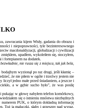
TYLKO
u, zawracania kijem Wisły, gadania do obrazu i
winności i niepoprawności, tyle bezinteresownego
ciw macdonaldyzacji, globalizacji i cywilizacji
, zmiękłem, upadłem, wykoleiłem się, stoczyłem,
i i fortepianem na dodatek.
bezwładnie, nie rusza się z miejsca, tak jak bela,
 – bodajbym wyzionął po raz drugi, jeśli kłamię –
dzieć, że nie piłem w ogóle i trzeźwy jestem nie
y liczył jedno małe przed śniadaniem, a jeszcze i
e ciekło, a w gębie sucho było”, że was posilę
i, i pukając w głowę nabyłem telefon komórkowy,
wiedziałem się o istnieniu mnóstwa niezbędnych
ać numerem PUK, o którym dokładną informację
n. Toż ja maluczki, słaby i grzeszny nad wyraz.