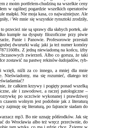
zem z moim portfelem-chudziną na wszelkie ceny
iałem w ogólnej pogardzie wszelkich operatorów
ule małpki. Nie moja kasa, co najważniejsze. Ale
niły, / We mnie się wszystkie rynsztoki zrodziły,
 to przecież nie są sprawy dla słabych portek, ale
lko kumple na dysputy filozoficzne przy piwie
arże, Panie i Panowie. Profesorowie przestali
 grubej dwururki walą: jaki ja też numer komóry
: 78711608x. Z jedną niewiadomą na końcu, iżby
chczasowych zwierzeń. Albo co gorsza, że taki
dce zostawić na pastwę rekinów-ludojadów, ryb-
 wzięli, niźli za co innego, a mniej dla mnie
. Nieświadomy, ma się rozumieć, dlatego też
ieświadamiać?
wnie, że całkiem krzywy i pogięty ponad wszelką
czne, ale i zawodowe, a raczej patologiczne –
 rozrywkę po uczciwie wykonanej i prawdziwej
czasem wolnym jest podobnie jak z literaturą
zajmuję się literaturą, po fajrancie siadam do
twarzacz mp3. Bo nie uznaję półśrodków. Jak się
udać do Wrocławia albo też wręcz przeciwnie, do
 sobie tam wtyka, co ma i gdzie chce. Żyjemy w