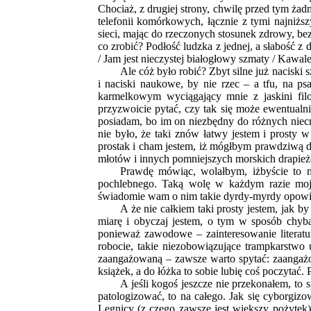
Chociaż, z drugiej strony, chwilę przed tym ż
telefonii komórkowych, łącznie z tymi najniżs
sieci, mając do rzeczonych stosunek zdrowy, bez
co zrobić? Podłość ludzka z jednej, a słabość z 
/ Jam jest nieczystej białogłowy szmaty / Kawal
Ale cóż było robić? Zbyt silne już naciski s
i naciski naukowe, by nie rzec – a tfu, na p
karmelkowym wyciągający mnie z jaskini filoz
przyzwoicie pytać, czy tak się może ewentualni
posiadam, bo im on niezbędny do różnych niecn
nie było, że taki znów łatwy jestem i prosty
prostak i cham jestem, iż mógłbym prawdziwą d
młotów i innych pomniejszych morskich drapie
Prawdę mówiąc, wolałbym, iżbyście to mo
pochlebnego. Taką wolę w każdym razie moja
świadomie wam o nim takie dyrdy-myrdy opowia
A że nie całkiem taki prosty jestem, jak 
miarę i obyczaj jestem, o tym w sposób chyba
ponieważ zawodowe – zainteresowanie literat
robocie, takie niezobowiązujące trampkarstw
zaangażowaną – zawsze warto spytać: zaangażow
książek, a do łóżka to sobie lubię coś poczytać.
A jeśli kogoś jeszcze nie przekonałem, to
patologizować, to na całego. Jak się cyborgizo
Legnicy (z czego zawsze jest większy pożytek)