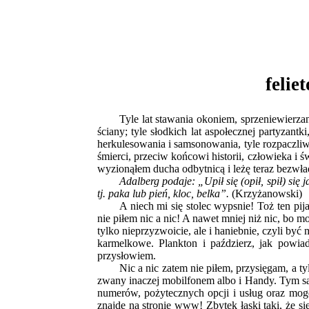
feli
Tyle lat stawania okoniem, sprzeniewierz
ściany; tyle słodkich lat aspołecznej partyzant
herkulesowania i samsonowania, tyle rozpaczliw
śmierci, przeciw końcowi historii, człowieka i
wyzionąłem ducha odbytnicą i leżę teraz bezwład
Adalberg podaje: „Upił się (opił, spił) się 
tj. paka lub pień, kloc, belka”.
(Krzyżanowski)
A niech mi się stolec wypsnie! Toż ten pija
nie piłem nic a nic! A nawet mniej niż nic, bo 
tylko nieprzyzwoicie, ale i haniebnie, czyli być
karmelkowe. Plankton i paździerz, jak powiada
przysłowiem.
Nic a nic zatem nie piłem, przysięgam, a 
zwany inaczej mobilfonem albo i Handy. Tym sa
numerów, pożytecznych opcji i usług oraz mo
znajdę na stronie www! Zbytek łaski taki, że s