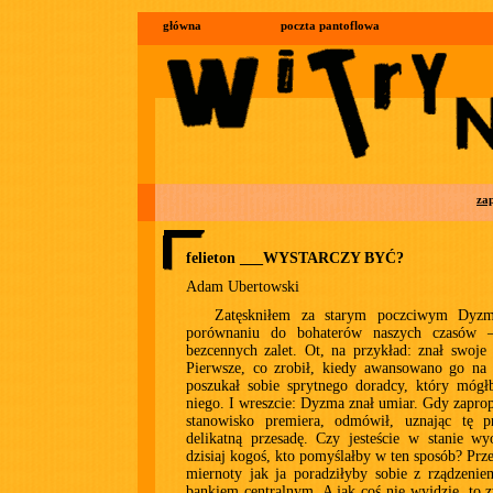
główna
poczta pantoflowa
za
felieton ___WYSTARCZY BYĆ?
Adam Ubertowski
Zatęskniłem za starym poczciwym Dy
porównaniu do bohaterów naszych czasów –
bezcennych zalet. Ot, na przykład: znał swoje 
Pierwsze, co zrobił, kiedy awansowano go na 
poszukał sobie sprytnego doradcy, który mógł
niego. I wreszcie: Dyzma znał umiar. Gdy zap
stanowisko premiera, odmówił, uznając tę p
delikatną przesadę. Czy jesteście w stanie wy
dzisiaj kogoś, kto pomyślałby w ten sposób? Prze
miernoty jak ja poradziłyby sobie z rządzeni
bankiem centralnym. A jak coś nie wyjdzie, to z