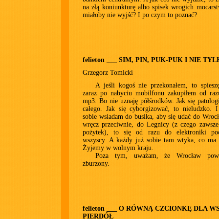
na złą koniunkturę albo spisek wrogich mocarst
miałoby nie wyjść? I po czym to poznać?
felieton ___ SIM, PIN, PUK-PUK I NIE TY
Grzegorz Tomicki
A jeśli kogoś nie przekonałem, to spiesz
zaraz po nabyciu mobilfonu zakupiłem od raz
mp3. Bo nie uznaję półśrodków. Jak się patolog
całego. Jak się cyborgizować, to nieludzko. I
sobie wsiadam do busika, aby się udać do Wrocł
wręcz przeciwnie, do Legnicy (z czego zawsze
pożytek), to się od razu do elektroniki po
wszyscy. A każdy już sobie tam wtyka, co ma 
Żyjemy w wolnym kraju.
Poza tym, uważam, że Wrocław powi
zburzony.
felieton ___ O RÓWNĄ CZCIONKĘ DLA 
PIERDÓŁ