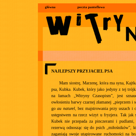
główna
poczta pantoflowa
NAJLEPSZY PRZYJACIEL PSA
Mam siostrę, Marzenę, która ma syna, Kajtka
psa, Kubka. Kubek, który jako jedyny z tej trójki
na łamach „Witryny Czasopism”, jest szna
owłosieniu barwy czarnej złamanej „pieprzem i
go
au naturel
, bez majstrowania przy uszach i
ustępstwem na rzecz wizyt u fryzjera. Tak jak
Kubek nie przepada za pinczerami i pudlami, 
rezerwą odnosząc się do psich „miłośników”, kt
zaganiają swoje utapirowane ruchomości na b