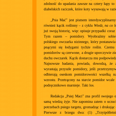
zdolność do upadania zawsze na cztery łapy to 
diabelskich raciczek, które koty wysuwają w razi
„Psia Mać” jest pismem interdyscyplinarn
również kącik roślinny – z cyklu
Wiedz, na co le
już swoją historię, więc opisuje przypadki coraz 
Tym razem – pomidory. Wyobraźmy sobie 
polskiego owczarka nizinnego, który postanawia
pnącymi się łodygami tychże roślin. Czem
pomidorów są czerwone, a drugie uporczywie zie
duchu owczarek. Kącik dostarcza mu podpowiedz
Najnowsze badania, powiada, dowodzą, że z
wyrastają przyszłe pomidory, jeśli przetrzymy
odbierają oseskom pomidorowości wszelką na
wzrostu. Przetrącony na starcie pomidor wcale 
podręcznikowo marnieje. Taki los.
Redakcja „Psiej Maci” zna profil swojego o
samą wiedzą żyje. Nie zapomina zatem o uczuc
potrzebach psiego targetu, gromadząc i drukując
Pierwsze z brzegu dwa: (1) „Trzyipółletni