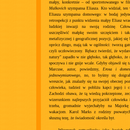
małpy, konkretnie – od sportretowanego w f
Malkovich
szympansa Eliasza. Kto widział, ten 
Eliasza szympansa domowego: w bodaj jedyne
retrospekcji z punktu widzenia małpy Eliasz wr
ludzkiej inwazji na swoją rodzinę. Człow
uszczęśliwić małpkę swoim szczęściem i tak
metafizycznej i geograficznej pozycji, jakiej się 
oprócz dingo, mają tak w ogólności: tworzą ga
czyli uczłowieczony. Rębacz twierdzi, że wydar
natury” zapadło w nie głęboko, tak głęboko, że 
spoczywa i nie gnije wcale. Gdyby objawił się t
Marcuse, autor, powiedzmy,
Erosa i domest
jednowymiarowego
, no, to byśmy się doigral
wreszcie, jak znalazły się na swojej obecnej po
człowieka, tudzież w pobliżu kapci jego) i 
Zachodzi obawa, że tą wiedzą pokrzepione, zec
wizerunkiem najlepszych przyjaciół człowieka 
trzeba, gromadnie wyjechałyby na Majorkę
wakacjom. Karol Marks z rodziny psowatyc
słuszną tezę, że świadomość określa byt.