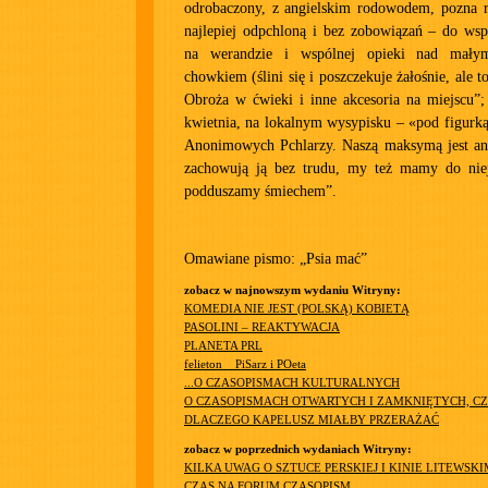
odrobaczony, z angielskim rodowodem, pozna r
najlepiej odpchloną i bez zobowiązań – do ws
na werandzie i wspólnej opieki nad mały
chowkiem (ślini się i poszczekuje żałośnie, ale t
Obroża w ćwieki i inne akcesoria na miejscu”;
kwietnia, na lokalnym wysypisku – «pod figurką
Anonimowych Pchlarzy. Naszą maksymą jest a
zachowują ją bez trudu, my też mamy do nie
podduszamy śmiechem”.
Omawiane pismo: „Psia mać”
zobacz w najnowszym wydaniu Witryny:
KOMEDIA NIE JEST (POLSKĄ) KOBIETĄ
PASOLINI – REAKTYWACJA
PLANETA PRL
felieton__PiSarz i POeta
...O CZASOPISMACH KULTURALNYCH
O CZASOPISMACH OTWARTYCH I ZAMKNIĘTYCH, CZ
DLACZEGO KAPELUSZ MIAŁBY PRZERAŻAĆ
zobacz w poprzednich wydaniach Witryny:
KILKA UWAG O SZTUCE PERSKIEJ I KINIE LITEWSKI
CZAS NA FORUM CZASOPISM