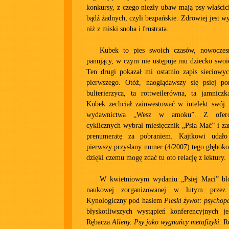
konkursy, z czego niezły ubaw mają psy właści
bądź żadnych, czyli bezpańskie. Zdrowiej jest w
niż z miski snoba i frustrata.
Kubek to pies swoich czasów, nowoczes
panujący, w czym nie ustępuje mu dziecko swoi
Ten drugi pokazał mi ostatnio zapis sieciow
pierwszego. Otóż, naoglądawszy się psiej por
bulterierzyca, ta rottweilerówna, ta jamniczk
Kubek zechciał zainwestować w intelekt swój i
wydawnictwa „Wesz w amoku”. Z ofer
cyklicznych wybrał miesięcznik „Psia Mać” i z
prenumeratę za pobraniem. Kajtkowi udało
pierwszy przysłany numer (4/2007) tego głębok
dzięki czemu mogę zdać tu oto relację z lektury.
W kwietniowym wydaniu „Psiej Maci” blo
naukowej zorganizowanej w lutym przez
Kynologiczny pod hasłem
Pieski żywot: psychop
błyskotliwszych wystąpień konferencyjnych jes
Rębacza
Alieny. Psy jako wygnańcy metafizyki
. R