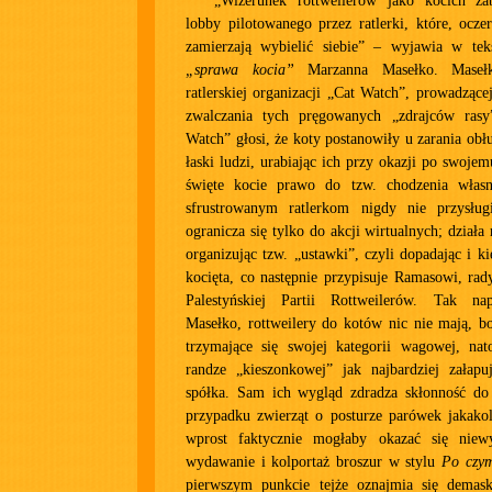
„Wizerunek rottweilerów jako kocich za
lobby pilotowanego przez ratlerki, które, oczer
zamierzają wybielić siebie” – wyjawia w tek
„sprawa kocia”
Marzanna Masełko. Masełk
ratlerskiej organizacji „Cat Watch”, prowadzące
zwalczania tych pręgowanych „zdrajców rasy”
Watch” głosi, że koty postanowiły u zarania obł
łaski ludzi, urabiając ich przy okazji po swojem
święte kocie prawo do tzw. chodzenia włas
sfrustrowanym ratlerkom nigdy nie przysłu
ogranicza się tylko do akcji wirtualnych; działa
organizując tzw. „ustawki”, czyli dopadając i k
kocięta, co następnie przypisuje Ramasowi, ra
Palestyńskiej Partii Rottweilerów. Tak n
Masełko, rottweilery do kotów nic nie mają, b
trzymające się swojej kategorii wagowej, na
randze „kieszonkowej” jak najbardziej załapuj
spółka. Sam ich wygląd zdradza skłonność do
przypadku zwierząt o posturze parówek jakakol
wprost faktycznie mogłaby okazać się niewy
wydawanie i kolportaż broszur w stylu
Po czym
pierwszym punkcie tejże oznajmia się demask