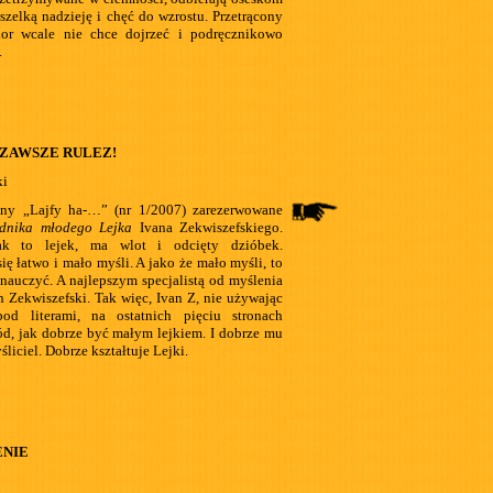
zelką nadzieję i chęć do wzrostu. Przetrącony
dor wcale nie chce dojrzeć i podręcznikowo
.
ZAWSZE RULEZ!
ki
rony „Lajfy ha-…” (nr 1/2007) zarezerwowane
dnika młodego Lejka
Ivana Zekwiszefskiego.
ak to lejek, ma wlot i odcięty dzióbek.
ię łatwo i mało myśli. A jako że mało myśli, to
 nauczyć. A najlepszym specjalistą od myślenia
an Zekwiszefski. Tak więc, Ivan Z, nie używając
d literami, na ostatnich pięciu stronach
d, jak dobrze być małym lejkiem. I dobrze mu
liciel. Dobrze kształtuje Lejki.
ENIE