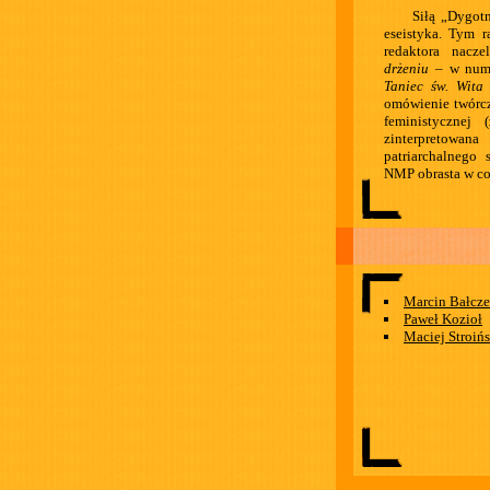
Siłą „Dygotn
eseistyka. Tym r
redaktora nacz
drżeniu
– w nume
Taniec św. Wita
omówienie twórcz
feministycznej 
zinterpretowa
patriarchalnego 
NMP obrasta w co
Marcin Bałcz
Paweł Kozioł
Maciej Stroińs