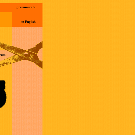
prenumerata
in English
wum