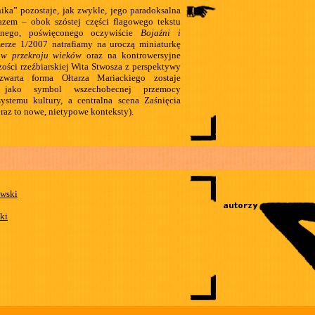
ika” pozostaje, jak zwykle, jego paradoksalna
azem – obok szóstej części flagowego tekstu
elnego, poświęconego oczywiście
Bojaźni i
rze 1/2007 natrafiamy na uroczą miniaturkę
 w przekroju wieków
oraz na kontrowersyjne
ości rzeźbiarskiej Wita Stwosza z perspektywy
(zwarta forma Ołtarza Mariackiego zostaje
na jako symbol wszechobecnej przemocy
systemu kultury, a centralna scena Zaśnięcia
raz to nowe, nietypowe konteksty).
ewski
ki