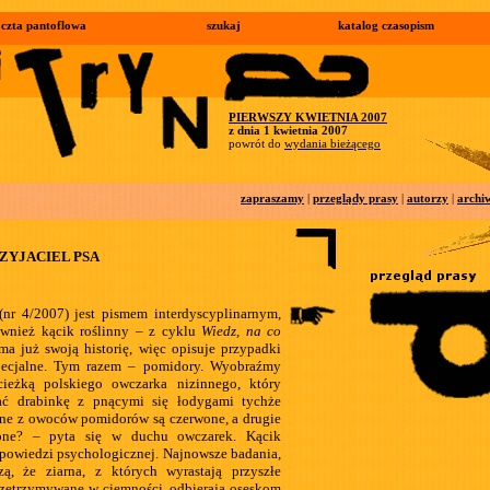
czta pantoflowa
szukaj
katalog czasopism
PIERWSZY KWIETNIA 2007
z dnia 1 kwietnia 2007
powrót do
wydania bieżącego
zapraszamy
|
przeglądy prasy
|
autorzy
|
archi
ZYJACIEL PSA
(nr 4/2007) jest pismem interdyscyplinarnym,
ównież kącik roślinny – z cyklu
Wiedz, na co
 ma już swoją historię, więc opisuje przypadki
specjalne. Tym razem – pomidory. Wyobraźmy
cieżką polskiego owczarka nizinnego, który
ać drabinkę z pnącymi się łodygami tychże
dne z owoców pomidorów są czerwone, a drugie
lone? – pyta się w duchu owczarek. Kącik
powiedzi psychologicznej. Najnowsze badania,
ą, że ziarna, z których wyrastają przyszłe
przetrzymywane w ciemności, odbierają oseskom