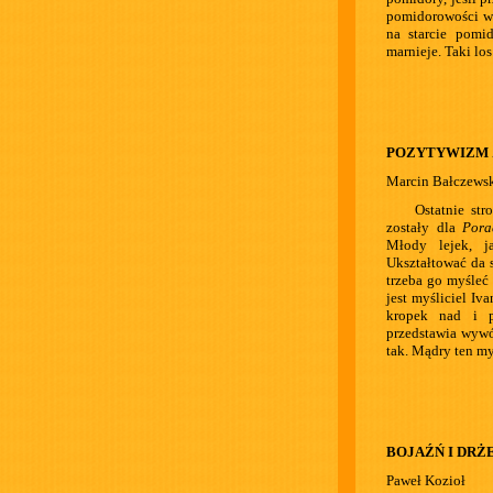
pomidorowości ws
na starcie pomi
marnieje. Taki los
POZYTYWIZM 
Marcin Bałczews
Ostatnie st
zostały dla
Pora
Młody lejek, j
Ukształtować da s
trzeba go myśleć
jest myśliciel Iv
kropek nad i po
przedstawia wywó
tak. Mądry ten myś
BOJAŹŃ I DRŻ
Paweł Kozioł