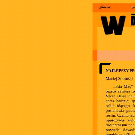
główna
po
NAJLEPSZY PR
Maciej Stroiński
„Psia Mać” 
przeto zawiera r
lejesz
. Dział ten
coraz bardziej 
sobie idącego ś
postanawia podl
roślin. Czemu je
uporczywie zie
dostarcza mu pod
powiada, dowodz
pomidory, jeśli 