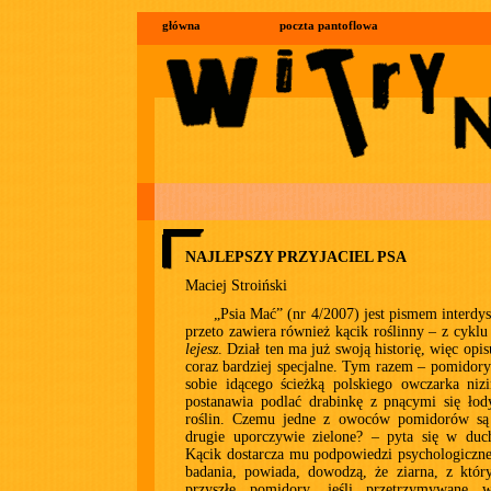
główna
poczta pantoflowa
NAJLEPSZY PRZYJACIEL PSA
Maciej Stroiński
„Psia Mać” (nr 4/2007) jest pismem interdy
przeto zawiera również kącik roślinny – z cykl
lejesz
. Dział ten ma już swoją historię, więc opi
coraz bardziej specjalne. Tym razem – pomido
sobie idącego ścieżką polskiego owczarka niz
postanawia podlać drabinkę z pnącymi się łod
roślin. Czemu jedne z owoców pomidorów są
drugie uporczywie zielone? – pyta się w duc
Kącik dostarcza mu podpowiedzi psychologiczn
badania, powiada, dowodzą, że ziarna, z któr
przyszłe pomidory, jeśli przetrzymywane 