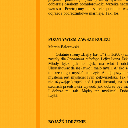
odbierają oseskom pomidorowości wszelką nadzi
wzrostu. Przetrącony na starcie pomidor wc
dojrzeć i podręcznikowo marnieje. Taki los.
POZYTYWIZM ZAWSZE RULEZ!
Marcin Bałczewski
Ostatnie strony „Lajfy ha-…” (nr 1/2007) 
zostały dla
Poradnika młodego Lejka
Ivana Zekw
Młody lejek, jak to lejek, ma wlot i odci
Ukształtować da się łatwo i mało myśli. A jako ż
to trzeba go myśleć nauczyć. A najlepszym sp
myślenia jest myśliciel Ivan Zekwiszefski. Tak 
nie używając kropek nad i pod literami, na ost
stronach przedstawia wywód, jak dobrze być m
I dobrze mu tak. Mądry ten myśliciel. Dobrz
Lejki.
BOJAŹŃ I DRŻENIE