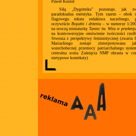
Paweł Kozioł
Siłą „Dygotnika” pozostaje, jak z
paradoksalna eseistyka. Tym razem – obok sz
flagowego tekstu redaktora naczelnego, p
oczywiście
Bojaźni i drżeniu
– w numerze 1/200
na uroczą miniaturkę
Taniec św. Wita w przekroj
na kontrowersyjne omówienie twórczości rzeźb
Stwosza z perspektywy feministycznej (zwarta 
Mariackiego zostaje zinterpretowana j
wszechobecnej przemocy patriarchalnego syste
centralna scena Zaśnięcia NMP obrasta w co
nietypowe konteksty).