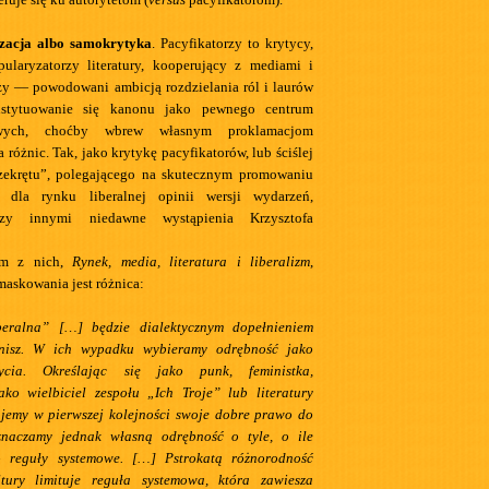
zacja albo samokrytyka
. Pacyfikatorzy to krytycy,
pularyzatorzy literatury, kooperujący z mediami i
y — powodowani ambicją rozdzielania ról i laurów
nstytuowanie się kanonu jako pewnego centrum
owych, choćby wbrew własnym proklamacjom
różnic. Tak, jako krytykę pacyfikatorów, lub ściślej
rzekrętu”, polegającego na skutecznym promowaniu
j dla rynku liberalnej opinii wersji wydarzeń,
zy innymi niedawne wystąpienia Krzysztofa
ym z nich,
Rynek, media, literatura i liberalizm
,
askowania jest różnica:
beralna” […] będzie dialektycznym dopełnieniem
 nisz. W ich wypadku wybieramy odrębność jako
cia. Określając się jako punk, feministka,
jako wielbiciel zespołu „Ich Troje” lub literatury
ujemy w pierwszej kolejności swoje dobre prawo do
Oznaczamy jednak własną odrębność o tyle, o ile
 reguły systemowe. […] Pstrokatą różnorodność
ltury limituje reguła systemowa, która zawiesza