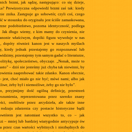
nich brzmi, jak sądzę, następująco: co się dzieje,
ka? Prowizoryczna odpowiedź brzmi zaś tak: kiedy
nie znika. Zastępuje go sobowtór, czyli coś, czego
ść w stosunku do oryginału jest ściśle zamaskowana,
rzne podobieństwo, pozorna identyczność, podlega
 Jak długo wiemy, z kim mamy do czynienia, nie
nonie właściwym, dopóki figura wywołuje w nas
, dopóty również kanon jest w naszych myślach
y, kiedy jednak przestajemy go rozpoznawać lub
o widzimy, przestajemy tym samym gadać o literaturze,
olitykę, społeczeństwo, obyczaje. „Nonak, może to
asto” – dziś nie jesteśmy już chyba tak niewinni, by
nowienia zaaprobować takie zdanko. Kanon obecnie,
 – jest, choć miało go nie być; mówi nami; albo jak
iwe, żeby był i niemożliwe, żeby go nie było”.
, przyjmijmy dość ogólną definicję, przestrzeń
ozumienia, reprezentowana przez szeroko znany
ości, osobliwie przez arcydzieła, ale także inne
 rodzaju zdarzenia czy postacie historyczne bądź
owtórem jest natomiast wszystko to, co – jak
dzi – mniej lub bardziej wiarygodnie antycypuje ów
ia przez czas wartości wybitnych i niezbędnych do