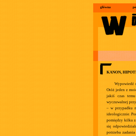
główna
po
KANON, HIPO
Wypowiedź n
Otóż jeden z moi
jakiś czas tem
wyczuwalnej przy
– w przypadku 
ideologicznie. Po
pomiędzy kilku z
się odpowiedzial
potrzeba zadania