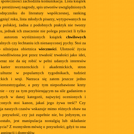
ś społeczności zachodziła komunikacja. Lista książek
prestiżowej nagrody, spis utworów uwzględnionych
dręczniku do literatury współczesnej, ranking
ągnięć roku, lista młodych pisarzy, wytypowanych na
ury polskiej, żadna z podobnych praktyk nie tworzy
, jednak ich znaczenie nie polega przecież li tylko
iu autorom wyróżnionych książek
chwilowych
ialnych czy łechtaniu ich nienasyconej pychy. Stoi za
b silniejsza obietnica
wieczności
. Ulotność życia
awiedliwiona jest przez trwałość trwałości jako idei,
teraz nie da się robić w pełni udanych interesów
karier recenzenckich i akademickich, stron
ulturze w popularnych tygodnikach, tudzież
ackich i sesji. Narzuca się zatem jeszcze jedno
nierozstrzygalne, a przy tym niepozbawione krzty
ie – czy za tym przybierającym na sile gadaniem o
szych w danej kategorii, najwyżej ocenionych i
aconych stoi kanon, jakaś jego żywa treść? Czy
sja naszych czasów wskazuje mimo różnych obaw na
 i przyszłość, czy już zupełnie nie, bo jedynym, co
stało, jest manipulacja nostalgią lub składanie
rycia? Z rozmysłem mówię o przyszłości, gdyż to ona
 aspiracji i domysłów.