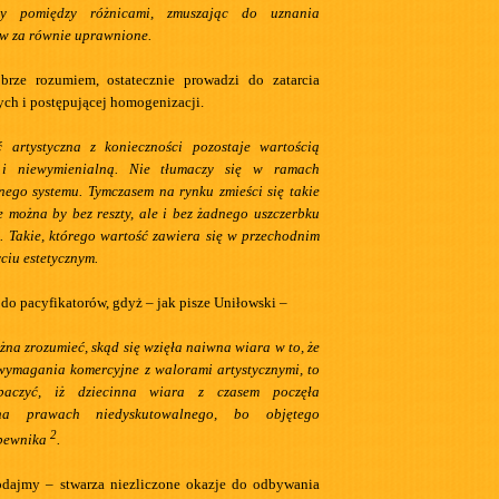
icy pomiędzy różnicami, zmuszając do uznania
w za równie uprawnione.
obrze rozumiem, ostatecznie prowadzi do zatarcia
ych i postępującej homogenizacji.
 artystyczna z konieczności pozostaje wartością
ą i niewymienialną. Nie tłumaczy się w ramach
ego systemu. Tymczasem na rynku zmieści się takie
re można by bez reszty, ale i bez żadnego uszczerbku
. Takie, którego wartość zawiera się w przechodnim
yciu estetycznym.
 do pacyfikatorów, gdyż – jak pisze Uniłowski –
żna zrozumieć, skąd się wzięła naiwna wiara w to, że
ymagania komercyjne z walorami artystycznymi, to
aczyć, iż dziecinna wiara z czasem poczęła
na prawach niedyskutowalnego, bo objętego
2
pewnika
.
odajmy – stwarza niezliczone okazje do odbywania