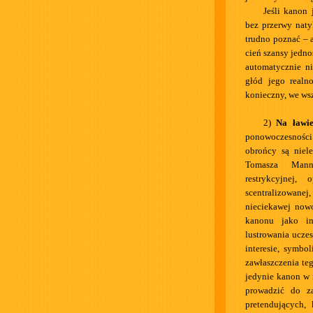
Jeśli kanon 
bez przerwy naty
trudno poznać – 
cień szansy jedno
automatycznie ni
głód jego realn
konieczny, we ws
2)
Na ławi
ponowoczesności
obrońcy są niel
Tomasza Manna
restrykcyjnej,
scentralizowanej
nieciekawej now
kanonu jako in
lustrowania ucze
interesie, symb
zawłaszczenia te
jedynie kanon w 
prowadzić do za
pretendujących, 