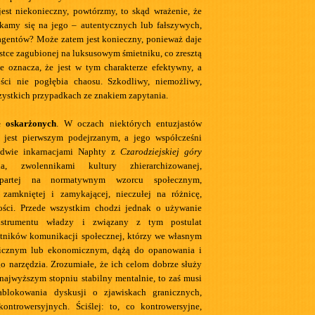
jest niekonieczny, powtórzmy, to skąd wrażenie, że
kamy się na jego – autentycznych lub fałszywych,
agentów? Może zatem jest konieczny, ponieważ daje
stce zagubionej na luksusowym śmietniku, co zresztą
e oznacza, że jest w tym charakterze efektywny, a
ości nie pogłębia chaosu. Szkodliwy, niemożliwy,
zystkich przypadkach ze znakiem zapytania.
e oskarżonych
. W oczach niektórych entuzjastów
 jest pierwszym podejrzanym, a jego współcześni
edwie inkarnacjami Naphty z
Czarodziejskiej góry
, zwolennikami kultury zhierarchizowanej,
 opartej na normatywnym wzorcu społecznym,
, zamkniętej i zamykającej, nieczułej na różnicę,
ości. Przede wszystkim chodzi jednak o używanie
strumentu władzy i związany z tym postulat
stników komunikacji społecznej, którzy we własnym
olicznym lub ekonomicznym, dążą do opanowania i
go narzędzia. Zrozumiałe, że ich celom dobrze służy
najwyższym stopniu stabilny mentalnie, to zaś musi
blokowania dyskusji o zjawiskach granicznych,
kontrowersyjnych. Ściślej: to, co kontrowersyjne,