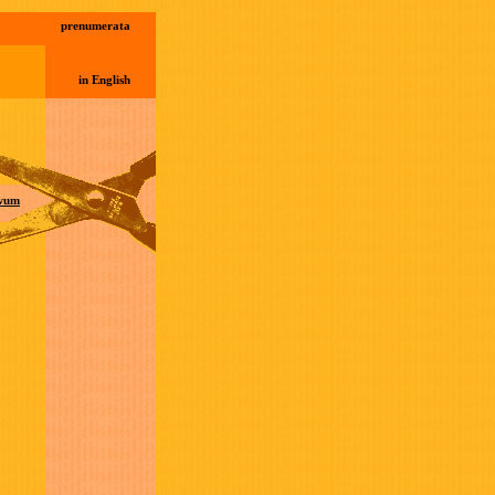
prenumerata
in English
wum