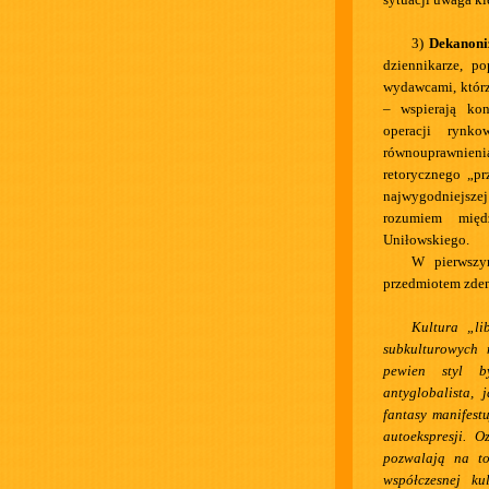
3)
Dekanoni
dziennikarze, po
wydawcami, którz
– wspierają ko
operacji rynk
równouprawnienia 
retorycznego „p
najwygodniejsze
rozumiem międ
Uniłowskiego.
W pierwsz
przedmiotem zdem
Kultura „li
subkulturowych
pewien styl by
antyglobalista, 
fantasy manifest
autoekspresji. 
pozwalają na to
współczesnej ku