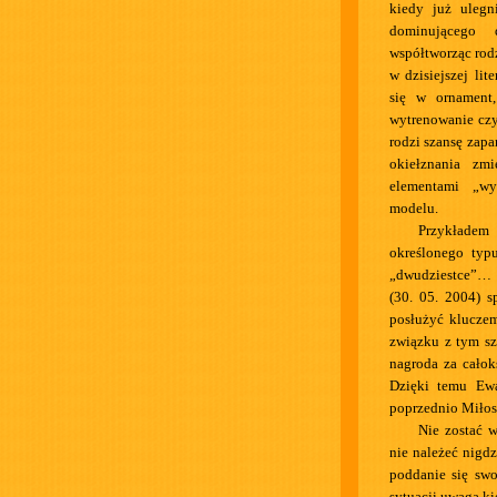
kiedy już ulegn
dominującego d
współtworząc rod
w dzisiejszej lit
się w ornament
wytrenowanie czy
rodzi szansę zap
okiełznania zm
elementami „wy
modelu.
Przykładem 
określonego ty
„dwudziestce”…
(30. 05. 2004) s
posłużyć klucze
związku z tym sz
nagroda za całok
Dzięki temu Ewa
poprzednio Miłos
Nie zostać 
nie należeć nigd
poddanie się swoi
sytuacji uwaga ki