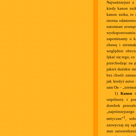
Najważniejsze z 
kiedy kanon zni
kanon znika, to 
istotna odmienno
natomiast zewnęt
wyeksponowaniu.
zapominamy o ka
obawę i niesmak
względnie obecn
lękać się tego, c
przechodząc na p
jakieś duńskie mi
bez chwili zasta
jak kiedyś autor
sam On – „niemożl
1)
Kanon
to
wspólnoty i por
dorobek przeszł
„najróżniejszego
1
mityczne”
, sob
zazwyczaj się są
stan zatwierdzen