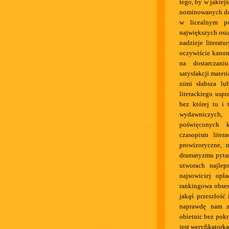
tego, by w jakiej
nominowanych do 
w licealnym po
największych osi
nadzieje literat
oczywiście kanonu
na dostarczan
satysfakcji mater
nimi słabsza lu
literackiego uspr
bez której tu i 
wydawniczych, 
poświęconych k
czasopism liter
prowizoryczne, 
dramatyzmu pytan
utworach najlep
najsowiciej opł
rankingowa obse
jakąś przeszłość
naprawdę nam zo
obietnic bez pok
jest weryfikatorką