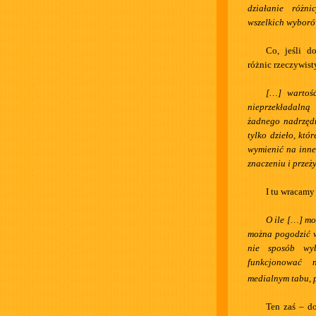
działanie różn
wszelkich wyboró
Co, jeśli d
różnic rzeczywist
[…] wartość
nieprzekładaln
żadnego nadrzędn
tylko dzieło, któ
wymienić na inne
znaczeniu i przeż
I tu wracamy
O ile […] mo
można pogodzić w
nie sposób wyb
funkcjonować 
medialnym tabu, 
Ten zaś – d