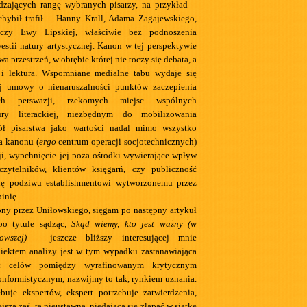
dzających rangę wybranych pisarzy, na przykład –
hybił trafił – Hanny Krall, Adama Zagajewskiego,
 czy Ewy Lipskiej, właściwie bez podnoszenia
estii natury artystycznej. Kanon w tej perspektywie
wa przestrzeń, w obrębie której nie toczy się debata, a
i lektura. Wspomniane medialne tabu wydaje się
ej umowy o nienaruszalności punktów zaczepienia
kich perswazji, rzekomych miejsc wspólnych
tury literackiej, niezbędnym do mobilizowania
ł pisarstwa jako wartości nadal mimo wszystko
a kanonu (
ergo
centrum operacji socjotechnicznych)
sji, wypchnięcie jej poza ośrodki wywierające wpływ
zytelników, klientów księgarń, czy publiczność
nę podziwu establishmentowi wytworzonemu przez
inię.
ny przez Uniłowskiego, sięgam po następny artykuł
 po tytule sądząc,
Skąd wiemy, kto jest ważny (w
owszej)
– jeszcze bliższy interesującej mnie
iektem analizy jest w tym wypadku zastanawiająca
ść celów pomiędzy wyrafinowanym krytycznym
nformistycznym, nazwijmy to tak, rynkiem uznania.
buje ekspertów, ekspert potrzebuje zatwierdzenia,
ejsza zaś, ta nieustawna, niedająca się złapać w siatkę