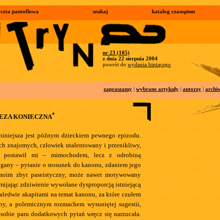
czta pantoflowa
szukaj
katalog czasopism
nr 23 (105)
z dnia 22 sierpnia 2004
powrót do
wydania bieżącego
zapraszamy
|
wybrane artykuły
|
autorzy
|
archi
*
TEZA KONIECZNA
iniejsza jest późnym dzieckiem pewnego epizodu.
ch znajomych, człowiek utalentowany i przenikliwy,
u postawił mi – mimochodem, lecz z odrobiną
gany – pytanie o stosunek do kanonu, zdaniem jego
moim zbyt paseistyczny, może nawet motywowany
mijając zdziwienie wywołane dysproporcją istniejącą
aledwie akapitami na temat kanonu, za które czułem
ny, a polemicznym rozmachem wysuniętej sugestii,
 sobie paru dodatkowych pytań wręcz się narzucała.