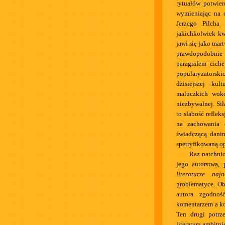
rytuałów potwier
wymieniając na c
Jerzego Pilcha
jakichkolwiek kw
jawi się jako mart
prawdopodobnie 
paragrafem cich
popularyzators
dzisiejszej kul
maluczkich wokó
niezbywalnej. Sił
to słabość reflek
na zachowania c
świadczącą dani
spetryfikowaną op
Raz natchnio
jego autorstwa,
literaturze najn
problematyce. Ob
autora zgodno
komentarzem a ko
Ten drugi potrze
literatura ambitni