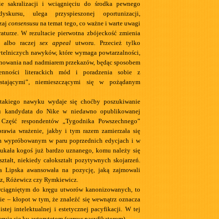
ie sakralizacji i wciągnięciu do środka pewnego
yskursu, ulega przyspieszonej oportunizacji,
zaj
consensusu
na temat tego, co ważne i warte uwagi
eraturze. W rezultacie pierwotna zbójeckość zmienia
, albo raczej
sex appeal
utworu. Przecież tylko
telniczych nawyków, które wymaga powtarzalności,
anowania nad nadmiarem przekazów, będąc sposobem
ienności literackich mód i poradzenia sobie z
stającymi”, niemieszczącymi się w pożądanym
takiego nawyku wydaje się choćby poszukiwanie
pu kandydata do Nike w niedawno opublikowanej
 Część respondentów „Tygodnika Powszechnego”
prawia wrażenie, jakby i tym razem zamierzała się
m wypróbowanym w paru poprzednich edycjach i w
ukała kogoś już bardzo uznanego, komu należy się
ształt, niekiedy całokształt pozytywnych skojarzeń.
 Lipska awansowała na pozycję, jaką zajmowali
z, Różewicz czy Rymkiewicz.
wciągniętym do kręgu utworów kanonizowanych, to
zie – kłopot w tym, że znaleźć się wewnątrz oznacza
stej intelektualnej i estetycznej pacyfikacji. W tej
eruje się ku autorytetom (
versus
pacyfikatorom).