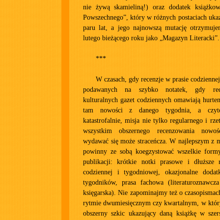
nie żywą skamieliną!) oraz dodatek książko
Powszechnego”, który w różnych postaciach ukaz
paru lat, a jego najnowszą mutację otrzymuj
lutego bieżącego roku jako „Magazyn Literacki”.
***
W czasach, gdy recenzje w prasie codzienne
podawanych na szybko notatek, gdy red
kulturalnych gazet codziennych omawiają hurtem
tam nowości z danego tygodnia, a czyt
katastrofalnie, misja nie tylko regularnego i rze
wszystkim obszernego recenzowania nowoś
wydawać się może straceńcza. W najlepszym z 
powinny ze sobą koegzystować wszelkie form
publikacji: krótkie notki prasowe i dłuższe 
codziennej i tygodniowej, okazjonalne doda
tygodników, prasa fachowa (literaturoznawcza 
księgarska). Nie zapominajmy też o czasopisma
rytmie dwumiesięcznym czy kwartalnym, w który
obszerny szkic ukazujący daną książkę w szer