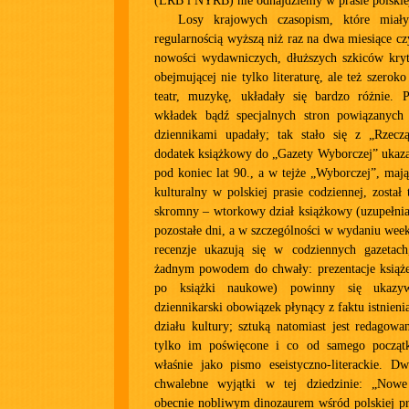
(LRB i NYRB) nie odnajdziemy w prasie polskie
Losy krajowych czasopism, które miały
regularnością wyższą niż raz na dwa miesiące cz
nowości wydawniczych, dłuższych szkiców kryty
obejmującej nie tylko literaturę, ale też szerok
teatr, muzykę, układały się bardzo różnie. P
wkładek bądź specjalnych stron powiązanych
dziennikami upadały; tak stało się z „Rzec
dodatek książkowy do „Gazety Wyborczej” ukazał
pod koniec lat 90., a w tejże „Wyborczej”, mają
kulturalny w polskiej prasie codziennej, został
skromny – wtorkowy dział książkowy (uzupełnia
pozostałe dni, a w szczególności w wydaniu we
recenzje ukazują się w codziennych gazetach,
żadnym powodem do chwały: prezentacje książek
po książki naukowe) powinny się ukazy
dziennikarski obowiązek płynący z faktu istnieni
działu kultury; sztuką natomiast jest redagowan
tylko im poświęcone i co od samego początk
właśnie jako pismo eseistyczno-literackie. Dw
chwalebne wyjątki w tej dziedzinie: „Nowe
obecnie nobliwym dinozaurem wśród polskiej pras