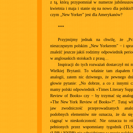
z tą, którą przypomniał w numerze jubileusz
kwietnia i maja i stanie się na nowo dla polski
czym „New Yorker” jest dla Amerykanów?
***
Przyjmijmy jednak na chwilę, że „Prz
nieszczęsnym polskim „New Yorkerem” − i spra
znaleźć jeszcze jakiś rodzimy odpowiednik per
w anglosaskich stoiskach z prasą…
Inspiracji do tych rozważań dostarczył mi 
Wielkiej Brytanii. To właśnie tam złapałem 
analogii, zatem nic dziwnego, że pewnego dn
głowie pytanie: „No dobrze, a co z innymi 
mamy polski odpowiednik »Times Literary Sup
Review of Books« czy − by trzymać się analog
»The New York Review of Books«?”. Tutaj wł
jaw zwodniczość przeprowadzanych analog
podobnych elementów nie oznacza, że da się 
ciągnąć w nieskończoność. Nie oznacza to ró
pełnionych przez wspomniany tygodnik (TLS