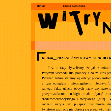
główna
poczta pantoflowa
felieton__PRZENIEŚMY NOWY JORK DO
Ileż to razy słyszeliśmy, że jakieś miast
Paryżem wschodu lub północy albo że ktoś je
Pittem? Usilnie staramy się odkryć podobieńst
a tym odległym i nieosiągalnym, „lepszym”.
samego faktu użycia obcych nazw czy nazwis
przeprowadzenia analogii miała płynąć moc
środkowoeuropejskiego i swojskiego „tutaj”. 
rodzaju ukryta jest pułapka: nie można mi
światowe aspiracje nie obrócą się przeciwko nam