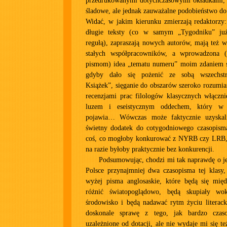
przedrukowanymi dotychczasowymi okładkami, 
śladowe, ale jednak zauważalne podobieństwo d
Widać, w jakim kierunku zmierzają redaktorzy:
długie teksty (co w samym „Tygodniku” już
regułą), zapraszają nowych autorów, mają też 
stałych współpracowników, a wprowadzona (
pismom) idea „tematu numeru” moim zdaniem s
gdyby dało się pożenić ze sobą wszechst
Książek”, sięganie do obszarów szeroko rozumia
recenzjami prac filologów klasycznych włączni
luzem i eseistycznym oddechem, który w 
pojawia… Wówczas może faktycznie uzyskal
świetny dodatek do cotygodniowego czasopisma 
coś, co mogłoby konkurować z NYRB czy LRB, 
na razie byłoby praktycznie bez konkurencji.
Podsumowując, chodzi mi tak naprawdę o je
Polsce przynajmniej dwa czasopisma tej klasy
wyżej pisma anglosaskie, które będą się mię
różnić światopoglądowo, będą skupiały wo
środowisko i będą nadawać rytm życiu literack
doskonale sprawę z tego, jak bardzo cza
uzależnione od dotacji, ale nie wydaje mi się t