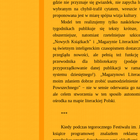
gdzie nie przyznaje się gwiazdek, nie zapycha 
wybranym na chybił-trafił cytatem, wreszcie 
proponowana jest w miarę spójna wizja kultury.
Model ten realizujemy tylko naskórko
tygodnikach publikuje się teksty krótsz
obszerniejsze, natomiast rzetelniejsze szk
„Nowych Książkach” i „Magazynie Literackim
są świetnym inteligenckim czasopismem dostarc
przeglądu nowości, ale pełnią też funkcję 
przewodnika dla bibliotekarzy (pod
przyporządkowanie danej publikacji w rama
systemu dziesiętnego!). „Magazynowi Liter
moim zdaniem dobrze zrobić usamodzielnienie 
Powszechnego” − nie w sensie oderwania go na 
ale celem stworzenia w ten sposób autonom
ośrodka na mapie literackiej Polski.
***
Kiedy podczas tegorocznego Festiwalu im.
książce programowej znalazłem reklam