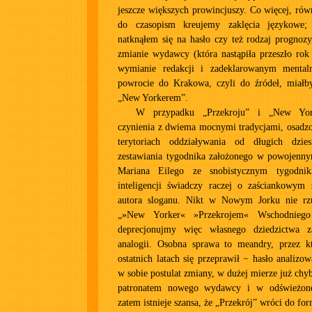
jeszcze większych prowincjuszy. Co więcej, rów
do czasopism kreujemy zaklęcia językowe;
natknąłem się na hasło czy też rodzaj prognozy
zmianie wydawcy (która nastąpiła przeszło rok
wymianie redakcji i zadeklarowanym mental
powrocie do Krakowa, czyli do źródeł, miałby
„New Yorkerem”.
W przypadku „Przekroju” i „New Yo
czynienia z dwiema mocnymi tradycjami, osadz
terytoriach oddziaływania od długich dzies
zestawiania tygodnika założonego w powojenn
Mariana Eilego ze snobistycznym tygodnik
inteligencji świadczy raczej o zaściankowym 
autora sloganu. Nikt w Nowym Jorku nie rzu
„»New Yorker« »Przekrojem« Wschodniego
deprecjonujmy więc własnego dziedzictwa 
analogii. Osobna sprawa to meandry, przez k
ostatnich latach się przeprawił − hasło analizo
w sobie postulat zmiany, w dużej mierze już chy
patronatem nowego wydawcy i w odświeżon
zatem istnieje szansa, że „Przekrój” wróci do f