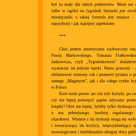
był za mały dla takich podmiotów. Może nie c
(albo w ogóle) na tygodnik literacki
par excel
miesięczniki o takiej formule jest miejsce 
najszybciej i jak najlepiej zapełnione.
***
Choć jestem autentycznie zachwycony osi
Pawła Markowskiego, Tomasza Fiałkowski
Jankowicza, czyli „Tygodnikowym” dodatkie
wystawiać im jedynie laurki. Warto przecież –
zbilansować miniony rok i postawić pytania o p
samego „Magazynu”, jak i dla całego rynku kry
w Polsce.
Ktoś może powie: po cóż tyle krytyki, po co
czy nie lepiej poświęcić papier używany prze
książki? Otóż nie lepiej, byleby tylko dyskusja o 
u nas pełniejszego, bardziej regularneg
charakteru. Właśnie z tej dyskusji mogą się wył
i towarzyszący im krytycy, nieprzykładający r
monologicznej i intelektualnie ubogiej sfery publ