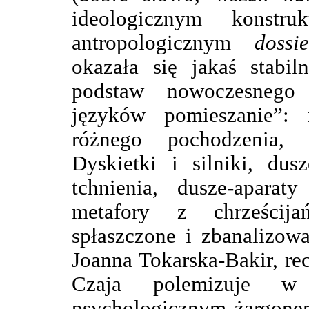
ideologicznym konst
antropologicznym
dossie
okazała się jakaś stabil
podstaw nowoczesnego 
języków pomieszanie”: 
różnego pochodzenia,
Dyskietki i silniki, du
tchnienia, dusze-aparat
metafory z chrześcija
spłaszczone i zbanalizowa
Joanna Tokarska-Bakir, r
Czaja polemizuje w
psychologicznym żargone