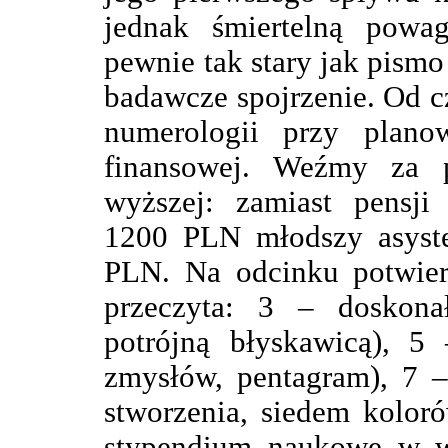
jednak śmiertelną powag
pewnie tak stary jak pismo
badawcze spojrzenie. Od c
numerologii przy planowa
finansowej. Weźmy za p
wyższej: zamiast pensji
1200 PLN młodszy asyste
PLN. Na odcinku potwier
przeczyta: 3 – doskonał
potrójną błyskawicą), 5 
zmysłów, pentagram), 7 –
stworzenia, siedem koloró
stypendium naukowe w w