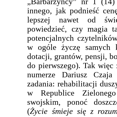
„Barbarzyńcy” nr 1 (14)
innego, jak podnieść cen
lepszej nawet od świ
powiedzieć, czy magia ta
potencjalnych czytelnikó
w ogóle życzę samych k
dotacji, grantów, pensji, b
do pierwszego). Tak wię
numerze Dariusz Czaja 
zadania: rehabilitacji dus
w Republice Zieloneg
swojskim, ponoć doszc
(
Życie śmieje się z rozu