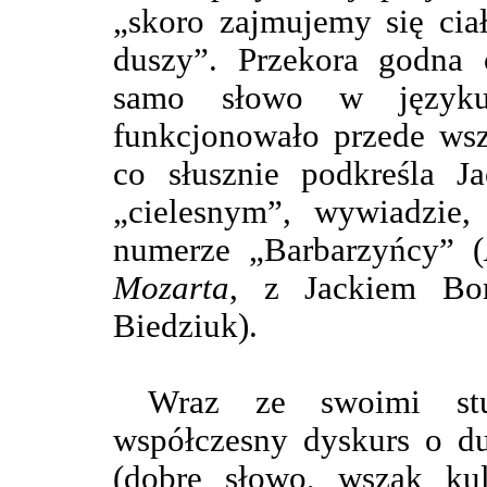
„skoro zajmujemy się cia
duszy”. Przekora godna 
samo słowo w języku
funkcjonowało przede wsz
co słusznie podkreśla 
„cielesnym”, wywiadzi
numerze „Barbarzyńcy” (
Mozarta
, z Jackiem Bo
Biedziuk).
Wraz ze swoimi stu
współczesny dyskurs o du
(dobre słowo, wszak kul