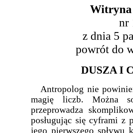
Witryna
nr
z dnia 5 p
powrót do
w
DUSZA I 
Antropolog nie powinie
magię liczb. Można s
przeprowadza skomplikow
posługując się cyframi z 
jego pierwszego spływu 