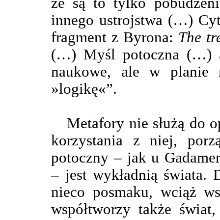
że są to tylko pobudzeni
innego ustrojstwa (…) Cyt
fragment z Byrona:
The tr
(…) Myśl potoczna (…) a
naukowe, ale w planie r
»logikę«”.
Metafory nie służą do o
korzystania z niej, por
potoczny – jak u Gadamer
– jest wykładnią świata.
nieco posmaku, wciąż ws
współtworzy także świat