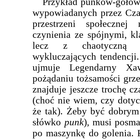
Przykład punków-gołow
wypowiadanych przez Czaj
przestrzeni społeczne
czynienia ze spójnymi, k
lecz z chaotyczną k
wykluczających tendencji.
ujmuje Legendarny Xa
pożądaniu tożsamości grze
znajduje jeszcze trochę cz
(choć nie wiem, czy doty
że tak). Żeby być dobrym
słówko
punk
), musi posma
po maszynkę do golenia. 