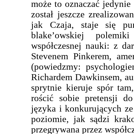
może to oznaczać jedynie 
został jeszcze zrealizowa
jak Czaja, staje się p
blake’owskiej polemik
współczesnej nauki: z da
Stevenem Pinkerem, ame
(powiedzmy: psychologi
Richardem Dawkinsem, au
sprytnie kieruje spór ta
rościć sobie pretensji d
języka i konkurujących ze
poziomie, jak sądzi krak
przegrywana przez współcz