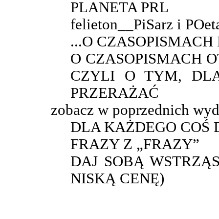
PLANETA PRL
felieton__PiSarz i POet
...O CZASOPISMAC
O CZASOPISMACH O
CZYLI O TYM, DL
PRZERAŻAĆ
zobacz w poprzednich wyd
DLA KAŻDEGO COŚ
FRAZY Z „FRAZY”
DAJ SOBĄ WSTRZĄS
NISKĄ CENĘ)