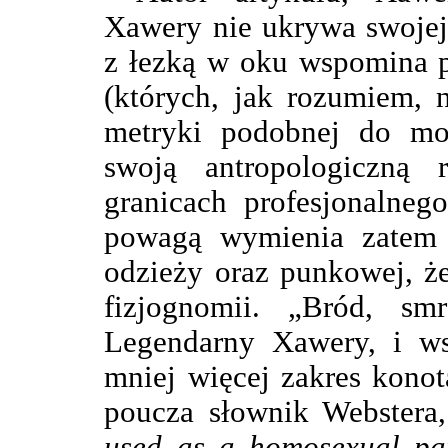
Xawery nie ukrywa swojej
z łezką w oku wspomina pi
(których, jak rozumiem, 
metryki podobnej do moj
swoją antropologiczną 
granicach profesjonalneg
powagą wymienia zatem 
odzieży oraz punkowej, że
fizjognomii. „Bród, s
Legendarny Xawery, i wsz
mniej więcej zakres konot
poucza słownik Webstera
used as a homosexual par