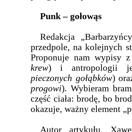
Punk – gołowąs
Redakcja „Barbarzyńcy
przedpole, na kolejnych st
Proponuje nam wypisy z 
krew
) i antropologii j
pieczonych gołąbków
) or
progowi
). Wybieram bram
część ciała: brodę, bo broda
okazuje, ważny element „
Autor artykułu, Xawe