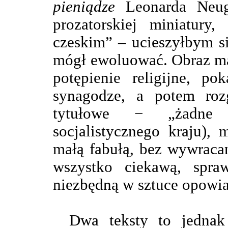
pieniądze
Leonarda Neug
prozatorskiej miniatury
czeskim” – ucieszyłbym si
mógł ewoluować. Obraz mał
potępienie religijne, po
synagodze, a potem roz
tytułowe − „żadne 
socjalistycznego kraju), 
małą fabułą, bez wywraca
wszystko ciekawą, spra
niezbędną w sztuce opowia
Dwa teksty to jednak