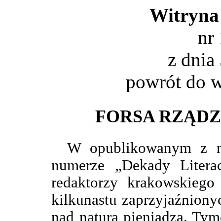
Witryna
nr
z dnia
powrót do
w
FORSA RZĄDZ
W opublikowanym z n
numerze „Dekady Literac
redaktorzy krakowskiego 
kilkunastu zaprzyjaźniony
nad naturą pieniądza. Tym