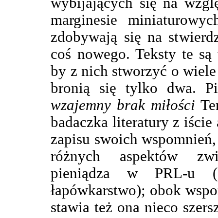
wybijających się na wzgl
marginesie miniaturowych
zdobywają się na stwierd
coś nowego. Teksty te są
by z nich stworzyć o wiele
bronią się tylko dwa. P
wzajemny brak miłości
Ter
badaczka literatury z iści
zapisu swoich wspomnień,
różnych aspektów zwi
pieniądza w PRL-u (o
łapówkarstwo); obok wsp
stawia też ona nieco szers