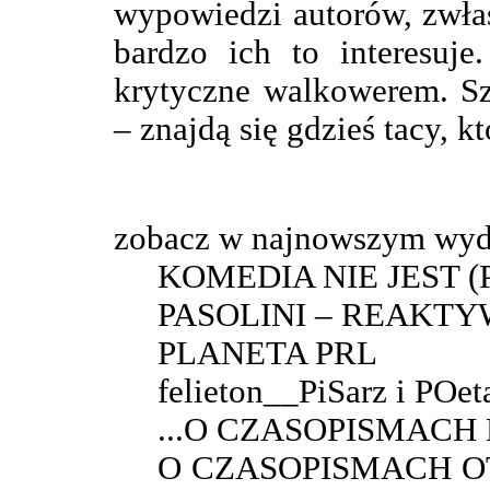
wypowiedzi autorów, zwła
bardzo ich to interesuj
krytyczne walkowerem. Sz
– znajdą się gdzieś tacy, kt
zobacz w najnowszym wyd
KOMEDIA NIE JEST 
PASOLINI – REAKT
PLANETA PRL
felieton__PiSarz i POet
...O CZASOPISMAC
O CZASOPISMACH O