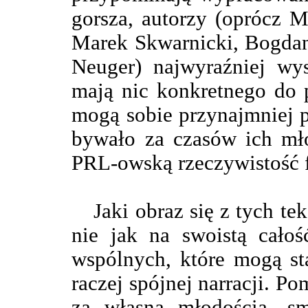
gorsza, autorzy (oprócz 
Marek Skwarnicki, Bogdan
Neuger) najwyraźniej wys
mają nic konkretnego do 
mogą sobie przynajmniej 
bywało za czasów ich mł
PRL-owską rzeczywistość 
Jaki obraz się z tych te
nie jak na swoistą cało
wspólnych, które mogą s
raczej spójnej narracji. P
za własną młodością, s