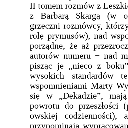
II tomem rozmów z Leszk
z Barbarą Skargą (w o
grzeczni rozmówcy, którzy
rolę prymusów), nad wspo
porządne, że aż przezroc
autorów numeru − nad me
pisząc je „nieco z boku
wysokich standardów t
wspomnieniami Marty Wyk
się w „Dekadzie”, mają 
powrotu do przeszłości 
owskiej codzienności), 
przypominają wypracowani