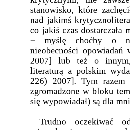
stanowisko, które zachęc
nad jakimś krytycznolite
co jakiś czas dostarczał
− myślę choćby o num
nieobecności opowiadań w
2007] lub też o innym,
literaturą a polskim wyd
226) 2007]. Tym razem s
zgromadzone w bloku tema
się wypowiadał) są dla mni
Trudno oczekiwać od