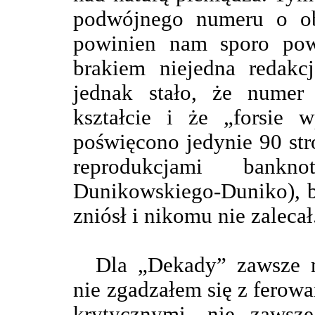
podwójnego numeru o ob
powinien nam sporo powi
brakiem niejedna redakcj
jednak stało, że numer
kształcie i że „forsie 
poświęcono jedynie 90 st
reprodukcjami bank
Dunikowskiego-Duniko), b
zniósł i nikomu nie zalecał
Dla „Dekady” zawsze m
nie zgadzałem się z ferow
krytycznymi, nie zawsz