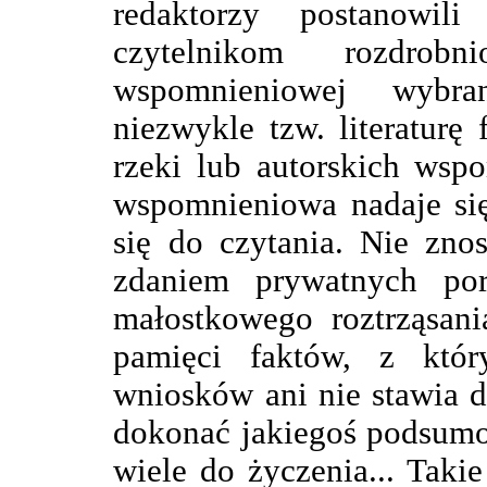
redaktorzy postanowil
czytelnikom rozdrobn
wspomnieniowej wybra
niezwykle tzw. literatur
rzeki lub autorskich wsp
wspomnieniowa nadaje się
się do czytania. Nie zno
zdaniem prywatnych por
małostkowego roztrząsan
pamięci faktów, z któ
wniosków ani nie stawia di
dokonać jakiegoś podsumo
wiele do życzenia... Tak