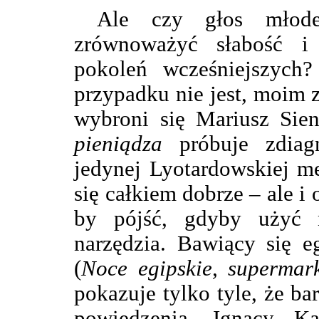
Ale czy głos młode
zrównoważyć słabość i
pokoleń wcześniejszych
przypadku nie jest, moim
wybroni się Mariusz Sie
pieniądza
próbuje zdiagn
jedynej Lyotardowskiej me
się całkiem dobrze – ale i 
by pójść, gdyby użyć n
narzędzia. Bawiący się e
(
Noce egipskie, supermark
pokazuje tylko tyle, że ba
powiedzenia. Ignacy Ka