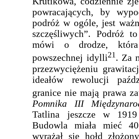
Krutikowa, codziennie zj
powracających, by wypo
podróż w ogóle, jest waż
szczęśliwych”. Podróż to
mówi o drodze, która
21
powszechnej idylli
. Za 
przezwyciężeniu grawitacj
ideałów rewolucji paźdz
granice nie mają prawa z
Pomnika III Międzynaro
Tatlina jeszcze w 1919
Budowla miała mieć 4
wyrażał się hołd złożony