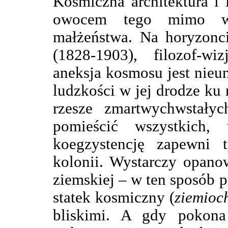
Kosmiczna architektura i
owocem tego mimo wsz
małżeństwa. Na horyzonci
(1828-1903), filozof-wi
aneksja kosmosu jest nieu
ludzkości w jej drodze ku 
rzesze zmartwychwstały
pomieścić wszystkich
koegzystencję zapewni t
kolonii. Wystarczy opano
ziemskiej – w ten sposób p
statek kosmiczny (
ziemioc
bliskimi. A gdy pokon