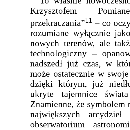
To właśnie nowoczesn
Krzysztofem Pomian
11
przekraczania”
– co oczyw
rozumiane wyłącznie jako
nowych terenów, ale takż
technologiczny – opanow
nadszedł już czas, w któ
może ostatecznie w swoje
dzięki którym, już niedł
ukryte tajemnice świat
Znamienne, że symbolem n
największych arcydzieł 
obserwatorium astronom