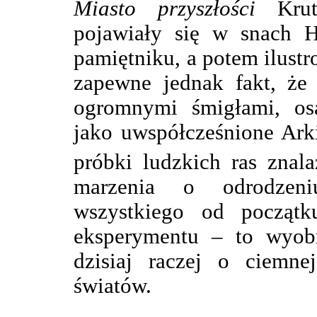
Miasto przyszłości
Kruti
pojawiały się w snach H
pamiętniku, a potem ilustro
zapewne jednak fakt, że 
ogromnymi śmigłami, os
jako uwspółcześnione Arki
próbki ludzkich ras znal
marzenia o odrodzeni
wszystkiego od początk
eksperymentu – to wyobr
dzisiaj raczej o ciemne
światów.