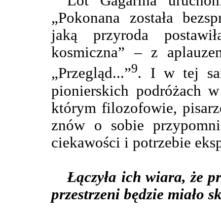
Lot Gagarina uruchom
„Pokonana została bezspr
jaką przyroda postawił
kosmiczna” – z aplauzem
9
„Przegląd...”
. I w tej sa
pionierskich podróżach w
którym filozofowie, pisarz
znów o sobie przypomnia
ciekawości i potrzebie eksp
Łączyła ich wiara, że p
przestrzeni będzie miało sk