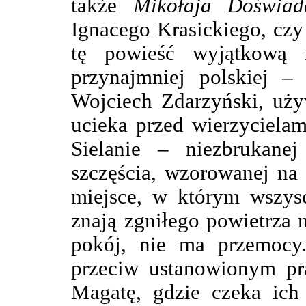
także
Mikołaja Doświadc
Ignacego Krasickiego, cz
tę powieść wyjątkową n
przynajmniej polskiej – 
Wojciech Zdarzyński, uży
ucieka przed wierzyciela
Sielanie – niezbrukanej 
szczęścia, wzorowanej na
miejsce, w którym wszysc
znają zgniłego powietrza 
pokój, nie ma przemocy.
przeciw ustanowionym pr
Magatę, gdzie czeka ich 