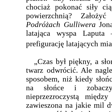
chociaż pokonać siły cią
powierzchnią? Założy
Podróżach Gulliwera
Jona
latająca wyspa Laputa
prefigurację latających mi
„Czas był piękny, a sł
twarz odwrócić. Ale nagl
sposobem, niż kiedy słoń
na słońce i zobaczy
nieprzezroczystą międz
zawieszona na jakie mil d