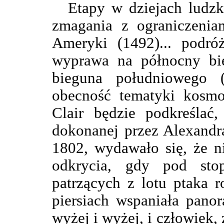
Etapy w dziejach ludzk
zmagania z ograniczeniam
Ameryki (1492)... podróż
wyprawa na północny bie
bieguna południowego (1
obecność tematyki kosmo
Clair będzie podkreślać
dokonanej przez Alexandr
1802, wydawało się, że n
odkrycia, gdy pod sto
patrzących z lotu ptaka r
piersiach wspaniała panor
wyżej i wyżej, i człowiek,