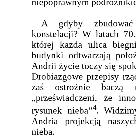
niepoprawnym podróżnikie
A gdyby zbudować 
konstelacji? W latach 70
której każda ulica biegn
budynki odtwarzają położ
Andrii życie toczy się spok
Drobiazgowe przepisy rzą
zaś ostrożnie baczą 
„przeświadczeni, że in
4
rysunek nieba”
. Widzim
Andria projekcją naszy
nieba.