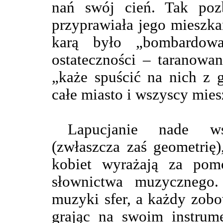
nań swój cień. Tak pozb
przyprawiała jego mieszk
karą było „bombardow
ostateczności – taranowa
„każe spuścić na nich z 
całe miasto i wszyscy mies
Lapucjanie nade ws
(zwłaszcza zaś geometrię
kobiet wyrażają za pom
słownictwa muzycznego
muzyki sfer, a każdy zobo
grając na swoim instrume