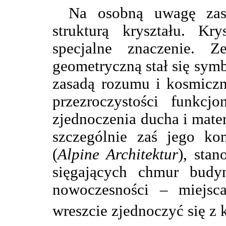
Na osobną uwagę zasł
strukturą kryształu. Kry
specjalne znaczenie. 
geometryczną stał się sym
zasadą rozumu i kosmicz
przezroczystości funkcj
zjednoczenia ducha i mate
szczególnie zaś jego kon
(
Alpine Architektur
), sta
sięgających chmur budy
nowoczesności – miejsc
wreszcie zjednoczyć się z