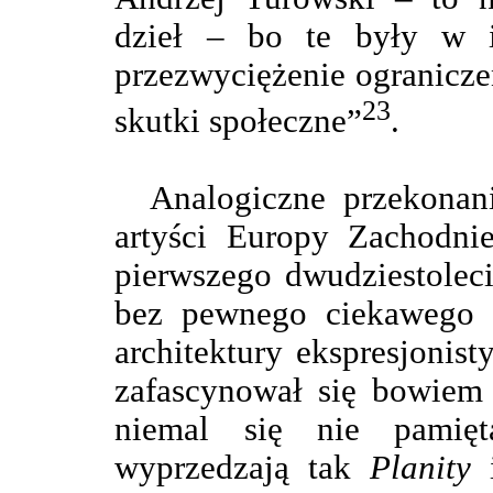
dzieł – bo te były w i
przezwyciężenie ograniczeń
23
skutki społeczne”
.
Analogiczne przekonan
artyści Europy Zachodnie
pierwszego dwudziestolec
bez pewnego ciekawego e
architektury ekspresjonist
zafascynował się bowiem 
niemal się nie pamię
wyprzedzają tak
Planity