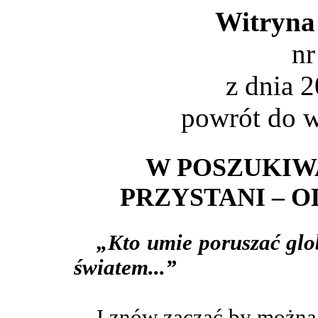
Witryna
nr
z dnia 
powrót do
w
W POSZUKIW
PRZYSTANI – 
„Kto umie poruszać glo
światem...”
I znów zacząć by można