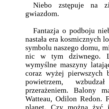
Niebo zstępuje na z
gwiazdom.
Fantazja o podboju nie
nastała era kosmicznych l
symbolu naszego domu, mi
nic w tym dziwnego. L
wymyślne maszyny latają
coraz wyżej pierwszych 
powietrzem, wzbudza
przerażeniem. Balony m
Watteau, Odilon Redon. F
planet. Czy można żyć i