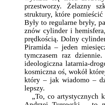
przestworzy. Żelazny szk
struktury, które pomieści
Były to regularne bryły, pa
znów cylinder i hemisfera
prędkością. Dolny cylinde
Piramida – jeden miesięc
tymczasem raz dziennie.
ideologiczna latarnia-dro
kosmiczna oś, wokół której
który – jak wiadomo – dz
lepszy.
„To, co artystycznych
Andrzej Turowski – to ni