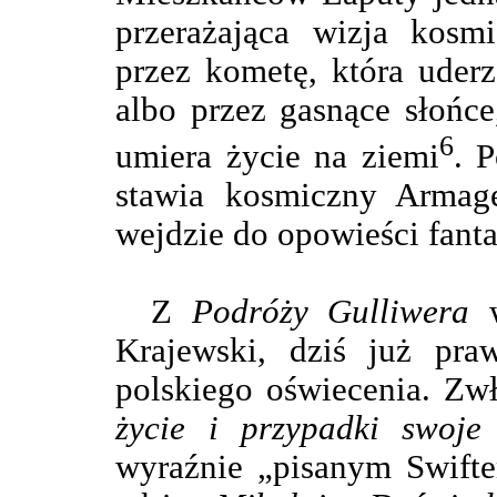
przerażająca wizja kosmi
przez kometę, która uderz
albo przez gasnące słońc
6
umiera życie na ziemi
. 
stawia kosmiczny Armage
wejdzie do opowieści fant
Z
Podróży Gulliwera
w
Krajewski, dziś już pra
polskiego oświecenia. Zw
życie i przypadki swoje 
wyraźnie „pisanym Swifte