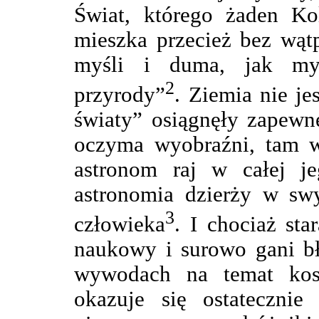
Świat, którego żaden Ko
mieszka przecież bez wątp
myśli i duma, jak my
2
przyrody”
. Ziemia nie je
światy” osiągnęły zapewn
oczyma wyobraźni, tam w
astronom raj w całej je
astronomia dzierży w swy
3
człowieka
. I chociaż sta
naukowy i surowo gani bł
wywodach na temat kosm
okazuje się ostateczni