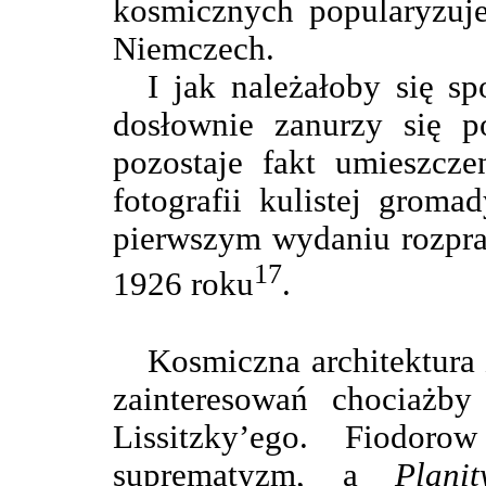
kosmicznych popularyzuj
Niemczech.
I jak należałoby się s
dosłownie zanurzy się
pozostaje fakt umieszcz
fotografii kulistej grom
pierwszym wydaniu rozp
17
1926 roku
.
Kosmiczna architektura 
zainteresowań chociażb
Lissitzky’ego. Fiodor
suprematyzm, a
Planit