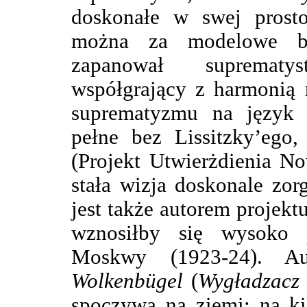
doskonałe w swej prosto
można za modelowe bu
zapanował suprematys
współgrający z harmonią n
suprematyzmu na język a
pełne bez Lissitzky’ego
(Projekt Utwierżdienia N
stała wizja doskonale zor
jest także autorem projek
wznosiłby się wysoko 
Moskwy (1923-24). Au
Wolkenbügel
(
Wygładzacz
spoczywa na ziemi; na ki