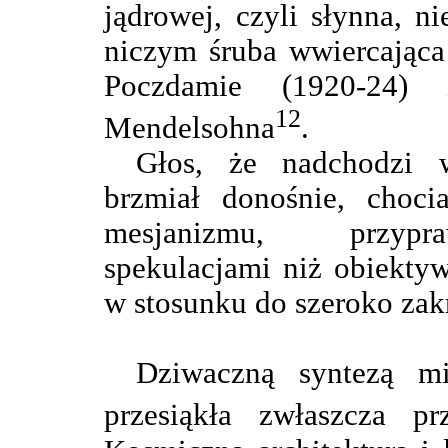
jądrowej, czyli słynna, n
niczym śruba wwiercająca
Poczdamie (1920-24) 
12
Mendelsohna
.
Głos, że nadchodzi wi
brzmiał donośnie, choc
mesjanizmu, przypra
spekulacjami niż obiekty
w stosunku do szeroko za
Dziwaczną syntezą m
przesiąkła zwłaszcza p