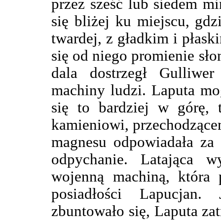
przez sześć lub siedem min
się bliżej ku miejscu, gdz
twardej, z gładkim i płask
się od niego promienie sło
dala dostrzegł Gulliwer
machiny ludzi. Laputa mog
się to bardziej w górę,
kamieniowi, przechodzącem
magnesu odpowiadała za p
odpychanie. Latająca w
wojenną machiną, która 
posiadłości Lapucjan. 
zbuntowało się, Laputa za