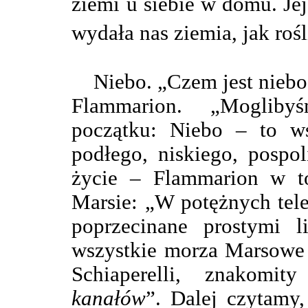
ziemi u siebie w domu. Jej
wydała nas ziemia, jak rośl
Niebo. „Czem jest nieb
Flammarion. „Mogliby
początku: Niebo – to w
podłego, niskiego, pospo
życie – Flammarion w to
Marsie: „W potężnych tel
poprzecinane prostymi l
wszystkie morza Marsowe 
Schiaperelli, znakomi
kanałów
”. Dalej czytamy