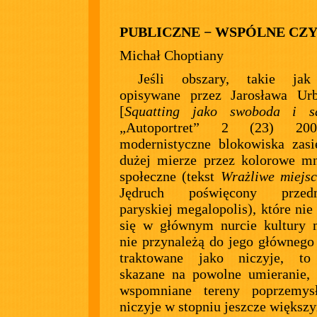
PUBLICZNE − WSPÓLNE CZY
Michał Choptiany
Jeśli obszary, takie jak
opisywane przez Jarosława Urb
[
Squatting jako swoboda i s
„Autoportret” 2 (23) 20
modernistyczne blokowiska zas
dużej mierze przez kolorowe mn
społeczne (tekst
Wrażliwe miejs
Jędruch poświęcony przedm
paryskiej megalopolis), które nie
się w głównym nurcie kultury m
nie przynależą do jego głównego 
traktowane jako niczyje, to
skazane na powolne umieranie, 
wspomniane tereny poprzemys
niczyje w stopniu jeszcze większ