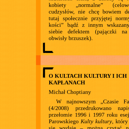
kobiety „normalne” (celo
cudzysłów, nie chcę bowiem de
tutaj społecznie przyjętej norm
kości” bądź z innym wskazan
siebie defektem (pajączki na
obwisły brzuszek).
O KULTACH KULTURY I ICH
KAPŁANACH
Michał Choptiany
W najnowszym „Czasie Fan
(4/2008) przedrukowano nap
przełomie 1996 i 1997 roku ese
Parowskiego
Kulty kultury
, który
się wydaje – można czytać 