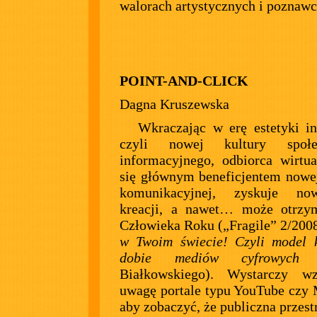
walorach artystycznych i poznawc
POINT-AND-CLICK
Dagna Kruszewska
Wkraczając w erę estetyki in
czyli nowej kultury społec
informacyjnego, odbiorca wirtua
się głównym beneficjentem nowej
komunikacyjnej, zyskuje no
kreacji, a nawet… może otrzym
Człowieka Roku („Fragile” 2/200
w Twoim świecie! Czyli model 
dobie mediów cyfrowych
Ł
Białkowskiego). Wystarczy w
uwagę portale typu YouTube czy
aby zobaczyć, że publiczna przest