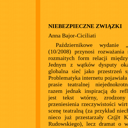
NIEBEZPIECZNE ZWIĄZKI
Anna Bajor-Ciciliati
Październikowe wydanie „
(10/2008) przynosi rozważania
rozmaitych form relacji między
Jednym z wątków dysputy oka
globalna sieć jako przestrzeń s
Problematyka internetu pojawiała 
prasie teatralnej niejednokro
razem jednak inspiracją do refl
jest tekst wtórny, zrodzon
przeniesienia rzeczywistości wirt
scenę teatralną (za przykład niec
nieco już przestarzały
Cz@t
Kr
Rudowskiego), lecz dramat o w