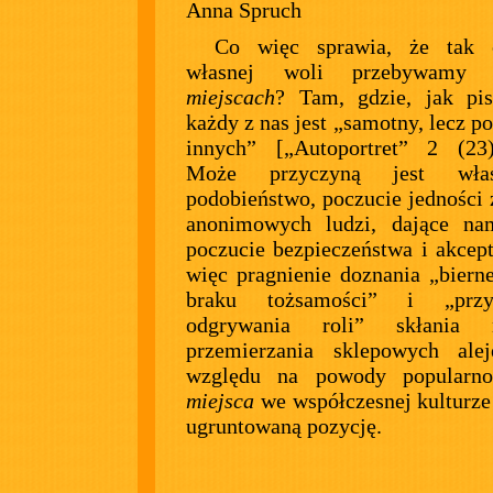
Anna Spruch
Co więc sprawia, że tak 
własnej woli przebywa
miejscach
? Tam, gdzie, jak pis
każdy z nas jest „samotny, lecz p
innych” [„Autoportret” 2 (23
Może przyczyną jest wła
podobieństwo, poczucie jedności
anonimowych ludzi, dające na
poczucie bezpieczeństwa i akcept
więc pragnienie doznania „bierne
braku tożsamości” i „przyj
odgrywania roli” skłania
przemierzania sklepowych ale
względu na powody popularn
miejsca
we współczesnej kulturze
ugruntowaną pozycję.