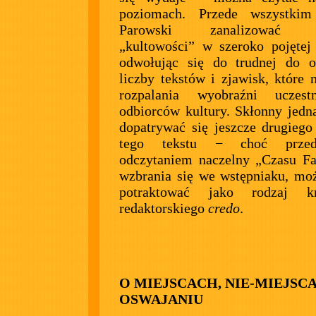
poziomach. Przede wszystkim
Parowski zanalizować f
„kultowości” w szeroko pojętej 
odwołując się do trudnej do o
liczby tekstów i zjawisk, które
rozpalania wyobraźni uczes
odbiorców kultury. Skłonny jedn
dopatrywać się jeszcze drugieg
tego tekstu − choć prze
odczytaniem naczelny „Czasu Fa
wzbrania się we wstępniaku, m
potraktować jako rodzaj kr
redaktorskiego
credo
.
O MIEJSCACH, NIE-MIEJSCA
OSWAJANIU