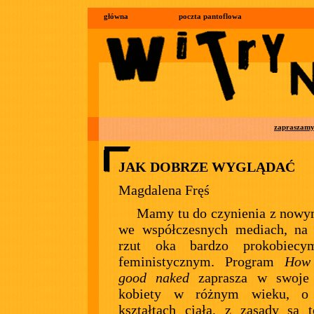
główna
poczta pantoflowa
zapraszam
JAK DOBRZE WYGLĄDAĆ
Magdalena Fręś
Mamy tu do czynienia z now
we współczesnych mediach, na 
rzut oka bardzo prokobiecy
feministycznym. Program
How
good naked
zaprasza w swoje
kobiety w różnym wieku, o 
kształtach ciała, z zasady są 