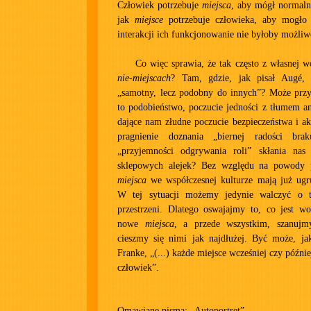
Człowiek potrzebuje
miejsca
, aby mógł normaln
jak
miejsce
potrzebuje człowieka, aby mogło z
interakcji ich funkcjonowanie nie byłoby możliw
Co więc sprawia, że tak często z własnej
nie-miejscach
? Tam, gdzie, jak pisał Augé, 
„samotny, lecz podobny do innych”? Może przyc
to podobieństwo, poczucie jedności z tłumem a
dające nam złudne poczucie bezpieczeństwa i ak
pragnienie doznania „biernej radości bra
„przyjemności odgrywania roli” skłania nas
sklepowych alejek? Bez względu na powody 
miejsca
we współczesnej kulturze mają już ugr
W tej sytuacji możemy jedynie walczyć o tr
przestrzeni. Dlatego oswajajmy to, co jest w
nowe
miejsca
, a przede wszystkim, szanujmy
cieszmy się nimi jak najdłużej. Być może, jak
Franke, „(...) każde miejsce wcześniej czy późni
człowiek”.
Omawiane pisma: „
Autoportret
”.