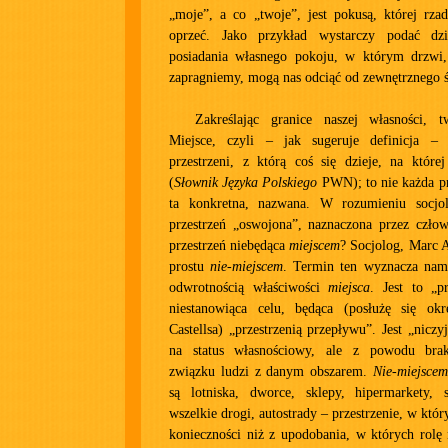
„moje”, a co „twoje”, jest pokusą, której rza
oprzeć. Jako przykład wystarczy podać dzie
posiadania własnego pokoju, w którym drzwi,
zapragniemy, mogą nas odciąć od zewnętrznego ś
Zakreślając granice naszej własności,
Miejsce, czyli – jak sugeruje definicja – 
przestrzeni, z którą coś się dzieje, na które
(
Słownik Języka Polskiego
PWN); to nie każda prz
ta konkretna, nazwana. W rozumieniu socjol
przestrzeń „oswojona”, naznaczona przez człow
przestrzeń niebędąca
miejscem
? Socjolog, Marc 
prostu
nie-miejscem
. Termin ten wyznacza nam 
odwrotnością właściwości
miejsca
. Jest to „pr
niestanowiąca celu, będąca (posłużę się ok
Castellsa) „przestrzenią przepływu”. Jest „nicz
na status własnościowy, ale z powodu bra
związku ludzi z danym obszarem.
Nie-miejscem
są lotniska, dworce, sklepy, hipermarkety, 
wszelkie drogi, autostrady – przestrzenie, w który
konieczności niż z upodobania, w których rolę