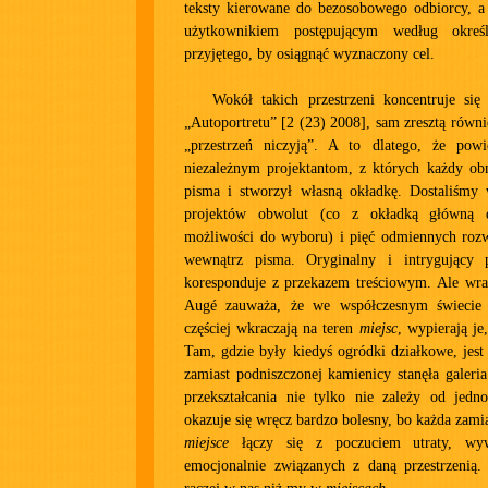
teksty kierowane do bezosobowego odbiorcy, a 
użytkownikiem postępującym według okreś
przyjętego, by osiągnąć wyznaczony cel.
Wokół takich przestrzeni koncentruje si
„Autoportretu” [2 (23) 2008], sam zresztą równ
„przestrzeń niczyją”. A to dlatego, że pow
niezależnym projektantom, z których każdy obm
pisma i stworzył własną okładkę. Dostaliśmy 
projektów obwolut (co z okładką główną 
możliwości do wyboru) i pięć odmiennych rozw
wewnątrz pisma. Oryginalny i intrygujący 
koresponduje z przekazem treściowym. Ale wra
Augé zauważa, że we współczesnym świeci
częściej wkraczają na teren
miejsc
, wypierają je,
Tam, gdzie były kiedyś ogródki działkowe, jest
zamiast podniszczonej kamienicy stanęła galeri
przekształcania nie tylko nie zależy od jedno
okazuje się wręcz bardzo bolesny, bo każda zam
miejsce
łączy się z poczuciem utraty, w
emocjonalnie związanych z daną przestrzenią