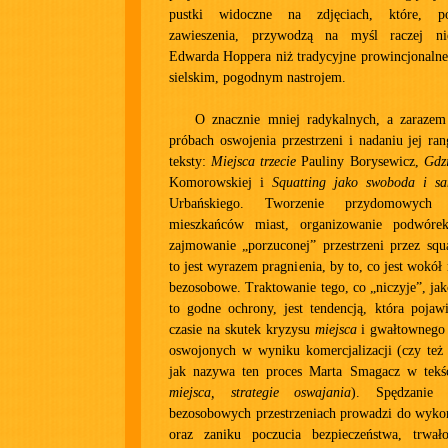
pustki widoczne na zdjęciach, które, po
zawieszenia, przywodzą na myśl raczej ni
Edwarda Hoppera niż tradycyjne prowincjonalne
sielskim, pogodnym nastrojem.
O znacznie mniej radykalnych, a zarazem
próbach oswojenia przestrzeni i nadaniu jej ra
teksty:
Miejsca trzecie
Pauliny Borysewicz,
Gdz
Komorowskiej i
Squatting jako swoboda i s
Urbańskiego. Tworzenie przydomowych
mieszkańców miast, organizowanie podwór
zajmowanie „porzuconej” przestrzeni przez squ
to jest wyrazem pragnienia, by to, co jest wokół 
bezosobowe. Traktowanie tego, co „niczyje”, jak
to godne ochrony, jest tendencją, która pojaw
czasie na skutek kryzysu
miejsca
i gwałtownego 
oswojonych w wyniku komercjalizacji (czy też 
jak nazywa ten proces Marta Smagacz w tek
miejsca, strategie oswajania
). Spędzanie
bezosobowych przestrzeniach prowadzi do wykor
oraz zaniku poczucia bezpieczeństwa, trwałoś