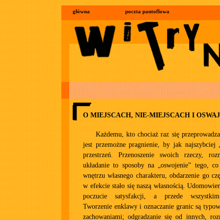
główna
poczta pantoflowa
O MIEJSCACH, NIE-MIEJSCACH I OSWA
Każdemu, kto chociaż raz się przeprowadz
jest przemożne pragnienie, by jak najszybcie
przestrzeń. Przenoszenie swoich rzeczy, roz
układanie to sposoby na „oswojenie” tego, co
wnętrzu własnego charakteru, obdarzenie go częś
w efekcie stało się naszą własnością. Udomowien
poczucie satysfakcji, a przede wszystkim
Tworzenie enklawy i oznaczanie granic są typo
zachowaniami; odgradzanie się od innych, rozr