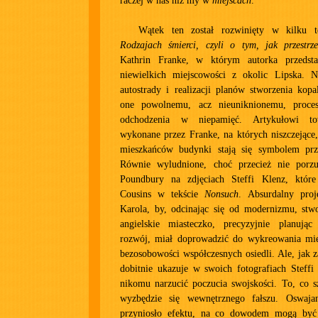
raczej w nas niż my w
miejscach
.
Wątek ten został rozwinięty w kilku t
Rodzajach śmierci, czyli o tym, jak przestrze
Kathrin Franke, w którym autorka przedst
niewielkich miejscowości z okolic Lipska. 
autostrady i realizacji planów stworzenia kopa
one powolnemu, acz nieuniknionemu, proces
odchodzenia w niepamięć. Artykułowi tow
wykonane przez Franke, na których niszczejące
mieszkańców budynki stają się symbolem prze
Równie wyludnione, choć przecież nie porzu
Poundbury na zdjęciach Steffi Klenz, któr
Cousins w tekście
Nonsuch
. Absurdalny proje
Karola, by, odcinając się od modernizmu, stwo
angielskie miasteczko, precyzyjnie planując
rozwój, miał doprowadzić do wykreowania mie
bezosobowości współczesnych osiedli. Ale, jak z
dobitnie ukazuje w swoich fotografiach Steffi
nikomu narzucić poczucia swojskości. To, co s
wyzbędzie się wewnętrznego fałszu. Oswajan
przyniosło efektu, na co dowodem mogą być 