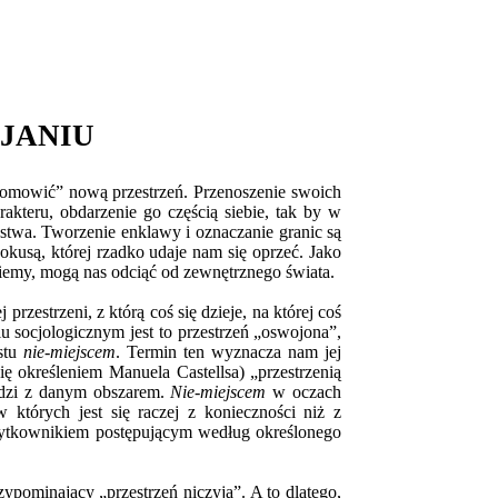
AJANIU
udomowić” nową przestrzeń. Przenoszenie swoich
akteru, obdarzenie go częścią siebie, tak by w
ństwa. Tworzenie enklawy i oznaczanie granic są
okusą, której rzadko udaje nam się oprzeć. Jako
niemy, mogą nas odciąć od zewnętrznego świata.
 przestrzeni, z którą coś się dzieje, na której coś
u socjologicznym jest to przestrzeń „oswojona”,
stu
nie-miejscem
. Termin ten wyznacza nam jej
się określeniem Manuela Castellsa) „przestrzenią
udzi z danym obszarem.
Nie-miejscem
w oczach
w których jest się raczej z konieczności niż z
użytkownikiem postępującym według określonego
ypominający „przestrzeń niczyją”. A to dlatego,