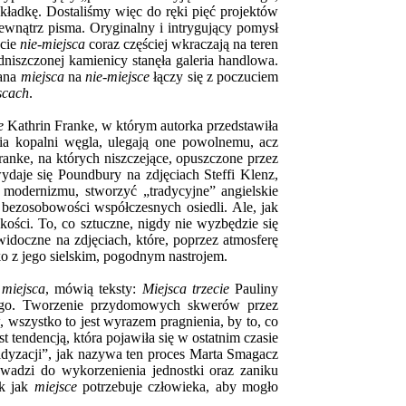
kładkę. Dostaliśmy więc do ręki pięć projektów
wnątrz pisma. Oryginalny i intrygujący pomysł
ecie
nie-miejsca
coraz częściej wkraczają na teren
odniszczonej kamienicy stanęła galeria handlowa.
iana
miejsca
na
nie-miejsce
łączy się z poczuciem
scach
.
e
Kathrin Franke, w którym autorka przedstawiła
nia kopalni węgla, ulegają one powolnemu, acz
anke, na których niszczejące, opuszczone przez
ydaje się Poundbury na zdjęciach Steffi Klenz,
d modernizmu, stworzyć „tradycyjne” angielskie
 bezosobowości współczesnych osiedli. Ale, jak
kości. To, co sztuczne, nigdy nie wyzbędzie się
idoczne na zdjęciach, które, poprzez atmosferę
o z jego sielskim, pogodnym nastrojem.
i
miejsca
, mówią teksty:
Miejsca trzecie
Pauliny
go. Tworzenie przydomowych skwerów przez
wszystko to jest wyrazem pragnienia, by to, co
t tendencją, która pojawiła się w ostatnim czasie
dyzacji”, jak nazywa ten proces Marta Smagacz
owadzi do wykorzenienia jednostki oraz zaniku
ak jak
miejsce
potrzebuje człowieka, aby mogło