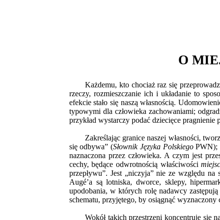
O MIE
Każdemu, kto chociaż raz się przeprowadz
rzeczy, rozmieszczanie ich i układanie to spo
efekcie stało się naszą własnością. Udomowieni
typowymi dla człowieka zachowaniami; odgradzan
przykład wystarczy podać dziecięce pragnienie 
Zakreślając granice naszej własności, two
się odbywa” (
Słownik Języka Polskiego
PWN); to
naznaczona przez człowieka. A czym jest prze
cechy, będące odwrotnością właściwości
miejs
przepływu”. Jest „niczyja” nie ze względu n
Augé’a są lotniska, dworce, sklepy, hipermark
upodobania, w których rolę nadawcy zastępują
schematu, przyjętego, by osiągnąć wyznaczony c
Wokół takich przestrzeni koncentruje się 