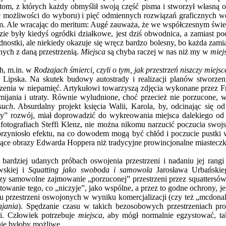
tom, z których każdy obmyślił swoją część pisma i stworzył własną o
ć możliwości do wyboru) i pięć odmiennych rozwiązań graficznych we
m. Ale wracając do meritum: Augé zauważa, że we współczesnym świ
dzie były kiedyś ogródki działkowe, jest dziś obwodnica, a zamiast p
jednostki, ale niekiedy okazuje się wręcz bardzo bolesny, bo każda zam
ych z daną przestrzenią.
Miejsca
są chyba raczej w nas niż my w
miej
ch, m.in. w
Rodzajach śmierci, czyli o tym, jak przestrzeń niszczy miejsc
 Lipska. Na skutek budowy autostrady i realizacji planów stworze
zenia w niepamięć. Artykułowi towarzyszą zdjęcia wykonane przez Fr
jania i utraty. Równie wyludnione, choć przecież nie porzucone, w
such
. Absurdalny projekt księcia Walii, Karola, by, odcinając się o
lny” rozwój, miał doprowadzić do wykreowania miejsca dalekiego od
fotografiach Steffi Klenz, nie można nikomu narzucić poczucia swojs
przyniosło efektu, na co dowodem mogą być chłód i poczucie pustki w
jące obrazy Edwarda Hoppera niż tradycyjne prowincjonalne miasteczk
bardziej udanych próbach oswojenia przestrzeni i nadaniu jej rang
skiej i
Squatting jako swoboda i samowola
Jarosława Urbańskie
 samowolne zajmowanie „porzuconej” przestrzeni przez squattersów, 
owanie tego, co „niczyje”, jako wspólne, a przez to godne ochrony, jes
 przestrzeni oswojonych w wyniku komercjalizacji (czy też „mcdonal
ajania
). Spędzanie czasu w takich bezosobowych przestrzeniach pr
ści. Człowiek potrzebuje
miejsca
, aby mógł normalnie egzystować, t
 nie byłoby możliwe.