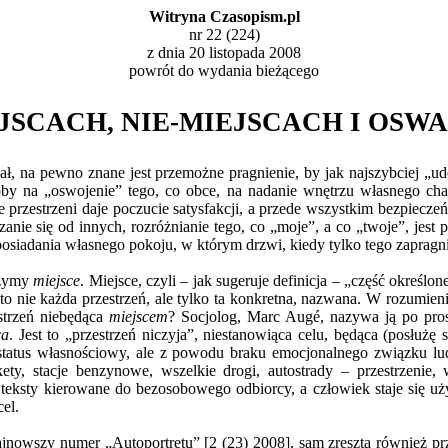
Witryna Czasopism.pl
nr 22 (224)
z dnia 20 listopada 2008
powrót do
wydania bieżącego
JSCACH, NIE-MIEJSCACH I OSW
ał, na pewno znane jest przemożne pragnienie, by jak najszybciej „
soby na „oswojenie” tego, co obce, na nadanie wnętrzu własnego char
e przestrzeni daje poczucie satysfakcji, a przede wszystkim bezpiecze
ie się od innych, rozróżnianie tego, co „moje”, a co „twoje”, jest p
posiadania własnego pokoju, w którym drzwi, kiedy tylko tego zaprag
rzymy
miejsce
. Miejsce, czyli – jak sugeruje definicja – „część określonej
 nie każda przestrzeń, ale tylko ta konkretna, nazwana. W rozumieni
strzeń niebędąca
miejscem
? Socjolog, Marc Augé, nazywa ją po pro
ca
. Jest to „przestrzeń niczyja”, niestanowiąca celu, będąca (posłużę 
a status własnościowy, ale z powodu braku emocjonalnego związku l
ety, stacje benzynowe, wszelkie drogi, autostrady – przestrzenie, 
 teksty kierowane do bezosobowego odbiorcy, a człowiek staje się 
el.
najnowszy numer „Autoportretu” [2 (23) 2008], sam zresztą również prz