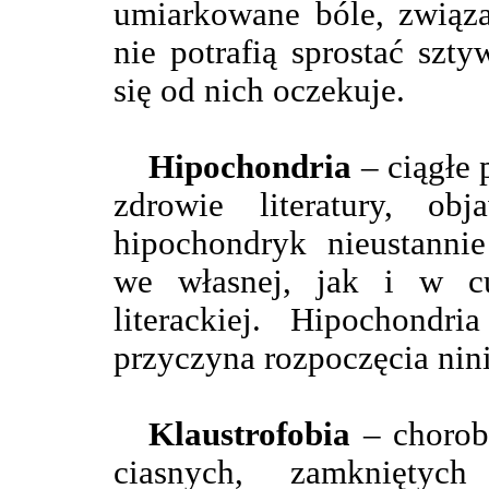
umiarkowane bóle, związa
nie potrafią sprostać sz
się od nich oczekuje.
Hipochondria
– ciągłe 
zdrowie literatury, ob
hipochondryk nieustanni
we własnej, jak i w cud
literackiej. Hipochondr
przyczyna rozpoczęcia nini
Klaustrofobia
– chorob
ciasnych, zamkniętyc