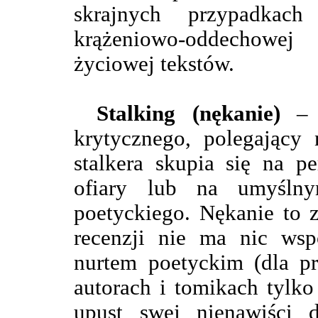
skrajnych przypadkac
krążeniowo-oddechowe
życiowej tekstów.
Stalking (nękanie)
– c
krytycznego, polegający 
stalkera skupia się na p
ofiary lub na umyślny
poetyckiego. Nękanie to 
recenzji nie ma nic ws
nurtem poetyckim (dla pr
autorach i tomikach tylk
upust swej nienawiści