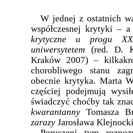
W jednej z ostatnich w
współczesnej krytyki – 
krytyczne u progu XX
uniwersytetem
(red. D. K
Kraków 2007) – kilkakro
chorobliwego stanu zag
obecnie krytyka. Marta W
częściej podejmują wysi
świadczyć choćby tak znac
kwarantanny
Tomasza B
zarazy
Jarosława Klejnock
Poruszeni tym rozpoz