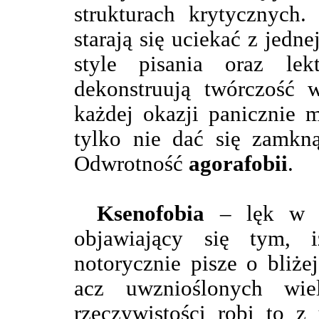
strukturach krytycznych.
starają się uciekać z jedn
style pisania oraz lekt
dekonstruują twórczość 
każdej okazji panicznie m
tylko nie dać się zamkną
Odwrotność
agorafobii
.
Ksenofobia
– lęk w s
objawiający się tym, 
notorycznie pisze o bliże
acz uwznioślonych wie
rzeczywistości robi to 