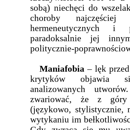
sobą) niechęci do wszelak
choroby najczęście
hermeneutycznych i p
paradoksalnie jej in
politycznie-poprawnościo
Maniafobia
– lęk przed
krytyków objawia się
analizowanych utworó
zwariować, że z góry
(językowo, stylistycznie,
wytykaniu im bełkotliwości
Gdy zwraca się mu uwa