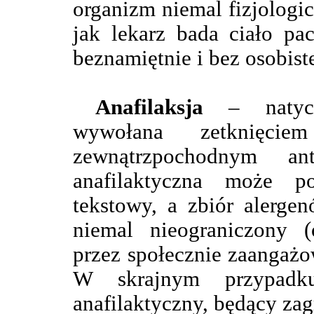
organizm niemal fizjologic
jak lekarz bada ciało pac
beznamiętnie i bez osobis
Anafilaksja
– natychm
wywołana zetknięci
zewnątrzpochodnym an
anafilaktyczna może p
tekstowy, a zbiór alerge
niemal nieograniczony 
przez społecznie zaangażo
W skrajnym przypadk
anafilaktyczny, będący zag