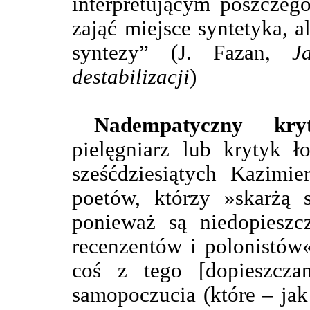
interpretującym poszczeg
zająć miejsce syntetyka, 
syntezy” (J. Fazan,
J
destabilizacji
)
Nadempatyczny kryt
pielęgniarz lub krytyk 
sześćdziesiątych Kazimi
poetów, którzy »skarżą 
ponieważ są niedopieszc
recenzentów i polonistów«.
coś z tego [dopieszcza
samopoczucia (które – ja