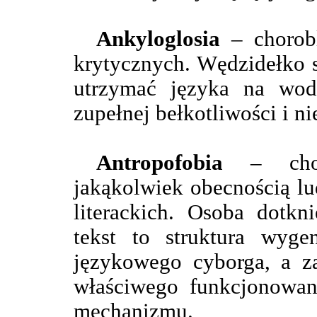
Ankyloglosia
– chorobl
krytycznych. Wędzidełko s
utrzymać języka na wod
zupełnej bełkotliwości i ni
Antropofobia
– choro
jakąkolwiek obecnością l
literackich. Osoba dotkn
tekst to struktura wyg
językowego cyborga, a za
właściwego funkcjonowan
mechanizmu.