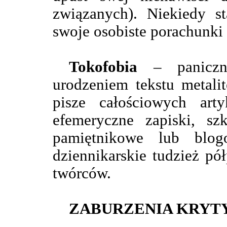
związanych). Niekiedy s
swoje osobiste porachunki
Tokofobia
– paniczn
urodzeniem tekstu metali
pisze całościowych art
efemeryczne zapiski, sz
pamiętnikowe lub blogo
dziennikarskie tudzież pó
twórców.
ZABURZENIA KRYT