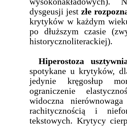
wysokonakładowych). N
dysgeusji jest
złe rozpozn
krytyków w każdym wieku,
po dłuższym czasie (zw
historycznoliterackiej).
Hiperostoza usztywni
spotykane u krytyków, dla
jedynie kręgosłup mo
ograniczenie elastycz
widoczna nierównowaga
rachitycznością i nief
tekstowych. Krytycy cier