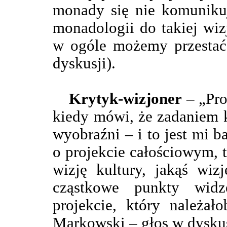
monady się nie komunikuj
monadologii do takiej wiz
w ogóle możemy przestać
dyskusji).
Krytyk-wizjoner
– „Pro
kiedy mówi, że zadaniem k
wyobraźni – i to jest mi b
o projekcie całościowym, t
wizję kultury, jakąś wiz
cząstkowe punkty wid
projekcie, który należa
Markowski – głos w dyskus