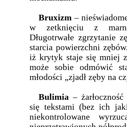
Bruxizm
– nieświadome 
w zetknięciu z marny
Długotrwałe zgrzytanie z
starcia powierzchni zębów
iż krytyk staje się mniej 
może sobie odmówić sta
młodości „zjadł zęby na cz
Bulimia
– żarłoczność 
się tekstami (bez ich jak
niekontrolowane wyrzu
nieprzetrawionych półpro