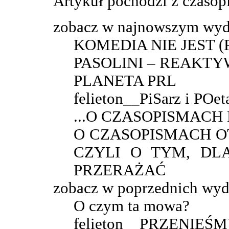
Artykuł pochodzi z czaso
zobacz w najnowszym wyd
KOMEDIA NIE JEST 
PASOLINI – REAKT
PLANETA PRL
felieton__PiSarz i POet
...O CZASOPISMAC
O CZASOPISMACH O
CZYLI O TYM, DL
PRZERAŻAĆ
zobacz w poprzednich wyd
O czym ta mowa?
felieton__PRZENIE