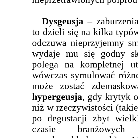
Dysgeusja
– zaburzenia
to dzieli się na kilka ty
odczuwa nieprzyjemny sma
wydaje mu się godny s
polega na kompletnej ut
wówczas symulować różne g
może zostać zdemaskowa
hypergeusja
, gdy krytyk 
niż w rzeczywistości (tak
po degustacji zbyt wielk
czasie branżowyc