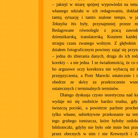
– jakiejś w miarę spójnej wypowiedzi na te
własnego udziału w ich redagowaniu, dokład
tamtą sytuację i tamto szalone tempo, w j
Tekstylia bis
były, przynajmniej przeze mn
Redagowane równolegle z pracą zawodow
dziennikarską, translatorską. Kosztem każde
strzępu czasu zwanego wolnym. Z głębokim 
działem fotograficznym powinny zająć się przyn
– jedna do zbierania danych, druga do ich reda
korekty – a nie jedna. I ze świadomością, że co n
bo argusowe oczy korektora nie wybaczą mi 
przejęzyczenia, a Piotr Marecki ostatecznie i 
obedrze ze skóry za przekroczenie wszel
ostatecznych i terminalnych terminów.
Dlatego dyskusja czysto teoretyczna nad k
wydaje mi się osobiście bardzo trudna, gd
świszczą pociski, a powietrze pachnie proc
tylko własne, subiektywne przekonanie na tema
tego grubego tomiszcza, które byłoby ozdo
biblioteczki, gdyby nie było ode mnie bez pr
przez obecnych w nim i nie Krewnych i Z