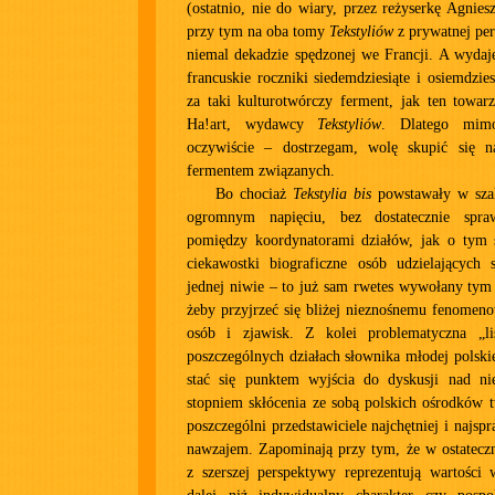
(ostatnio, nie do wiary, przez reżyserkę Agnies
przy tym na oba tomy
Tekstyliów
z prywatnej per
niemal dekadzie spędzonej we Francji. A wydaje
francuskie roczniki siedemdziesiąte i osiemdzie
za taki kulturotwórczy ferment, jak ten towar
Ha!art, wydawcy
Tekstyliów
. Dlatego mim
oczywiście – dostrzegam, wolę skupić się n
fermentem związanych.
Bo chociaż
Tekstylia bis
powstawały w sza
ogromnym napięciu, bez dostatecznie spra
pomiędzy koordynatorami działów, jak o tym 
ciekawostki biograficzne osób udzielających 
jednej niwie – to już sam rwetes wywołany tym
żeby przyjrzeć się bliżej nieznośnemu fenomen
osób i zjawisk. Z kolei problematyczna „li
poszczególnych działach słownika młodej polski
stać się punktem wyjścia do dyskusji nad n
stopniem skłócenia ze sobą polskich ośrodków 
poszczególni przedstawiciele najchętniej i najspr
nawzajem. Zapominają przy tym, że w ostatecz
z szerszej perspektywy reprezentują wartości 