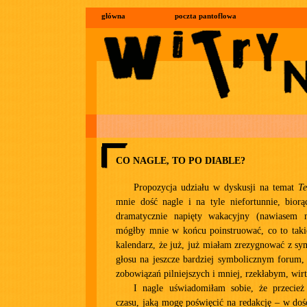
główna
poczta pantoflowa
CO NAGLE, TO PO DIABLE?
Propozycja udziału w dyskusji na temat
Te
mnie dość nagle i na tyle niefortunnie, bio
dramatycznie napięty wakacyjny (nawiasem 
mógłby mnie w końcu poinstruować, co to takie
kalendarz, że już, już miałam zrezygnować z s
głosu na jeszcze bardziej symbolicznym forum, n
zobowiązań pilniejszych i mniej, rzekłabym, wir
I nagle uświadomiłam sobie, że przecież
czasu, jaką mogę poświęcić na redakcję – w do