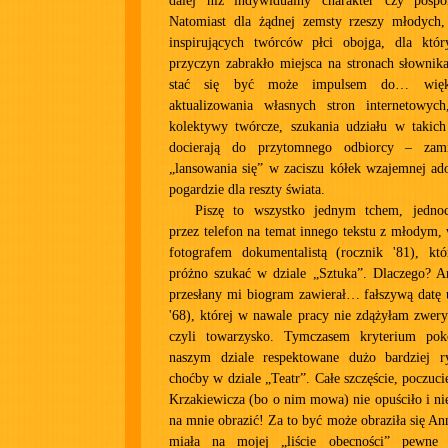
dalej niż indywidualny charakter czy pospo
Natomiast dla żądnej zemsty rzeszy młodych,
inspirujących twórców płci obojga, dla któ
przyczyn zabrakło miejsca na stronach słownik
stać się być może impulsem do… większ
aktualizowania własnych stron internetowyc
kolektywy twórcze, szukania udziału w takich 
docierają do przytomnego odbiorcy – zami
„lansowania się” w zaciszu kółek wzajemnej ado
pogardzie dla reszty świata.
Piszę to wszystko jednym tchem, jednoc
przez telefon na temat innego tekstu z młodym
fotografem dokumentalistą (rocznik '81), któ
próżno szukać w dziale „Sztuka”. Dlaczego? A
przesłany mi biogram zawierał… fałszywą datę 
'68), której w nawale pracy nie zdążyłam zwery
czyli towarzysko. Tymczasem kryterium po
naszym dziale respektowane dużo bardziej ry
choćby w dziale „Teatr”. Całe szczęście, poczu
Krzakiewicza (bo o nim mowa) nie opuściło i ni
na mnie obrazić! Za to być może obraziła się An
miała na mojej „liście obecności” pewne 