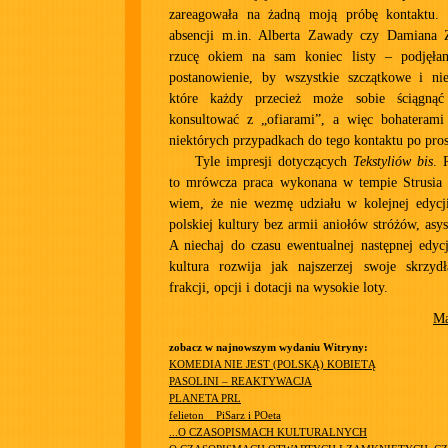
zareagowała na żadną moją próbę kontaktu.
absencji m.in. Alberta Zawady czy Damiana 
rzucę okiem na sam koniec listy – podję
postanowienie, by wszystkie szczątkowe i nieś
które każdy przecież może sobie ściągną
konsultować z „ofiarami”, a więc bohateram
niektórych przypadkach do tego kontaktu po pros
Tyle impresji dotyczących
Tekstyliów bis
. 
to mrówcza praca wykonana w tempie Strusia P
wiem, że nie wezmę udziału w kolejnej edycj
polskiej kultury bez armii aniołów stróżów, asys
A niechaj do czasu ewentualnej następnej edyc
kultura rozwija jak najszerzej swoje skrzydł
frakcji, opcji i dotacji na wysokie loty.
Ma
zobacz w najnowszym wydaniu Witryny:
KOMEDIA NIE JEST (POLSKĄ) KOBIETĄ
PASOLINI – REAKTYWACJA
PLANETA PRL
felieton__PiSarz i POeta
...O CZASOPISMACH KULTURALNYCH