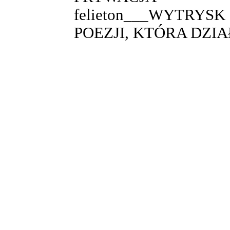
felieton___WYTRY
POEZJI, KTÓRA DZI