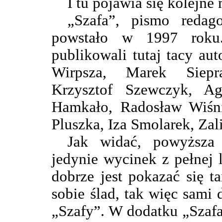
I tu pojawia się kolejne
„Szafa”, pismo redag
powstało w 1997 roku.
publikowali tutaj tacy aut
Wirpsza, Marek Siepr
Krzysztof Szewczyk, A
Hamkało, Radosław Wiśn
Pluszka, Iza Smolarek, Zal
Jak widać, powyższa 
jedynie wycinek z pełnej l
dobrze jest pokazać się t
sobie ślad, tak więc sami
„Szafy”. W dodatku „Szaf