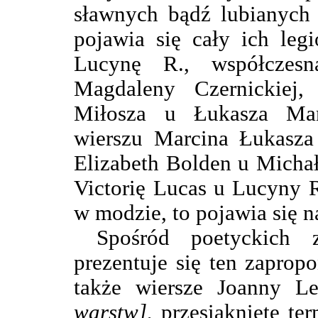
sławnych bądź lubianych 
pojawia się cały ich leg
Lucynę R., współczes
Magdaleny Czernickiej,
Miłosza u Łukasza Ma
wierszu Marcina Łukasza
Elizabeth Bolden u Micha
Victorię Lucas u Lucyny R
w modzie, to pojawia się 
Spośród poetyckich z
prezentuje się ten zapro
także wiersze Joanny L
warstw]
, przesiąknięte te