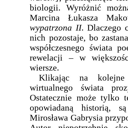
biologii. Wyróżnić moż
Marcina Łukasza Mak
wypatrzona II
. Dlaczego c
nich pozostaje, bo zastan
współczesnego świata poe
rewelacji – w większości
wiersze.
Klikając na kolejne
wirtualnego świata proz
Ostatecznie może tylko t
opowiadaną historią, s
Mirosława Gabrysia przypom
Autor niepotrzebnie skor