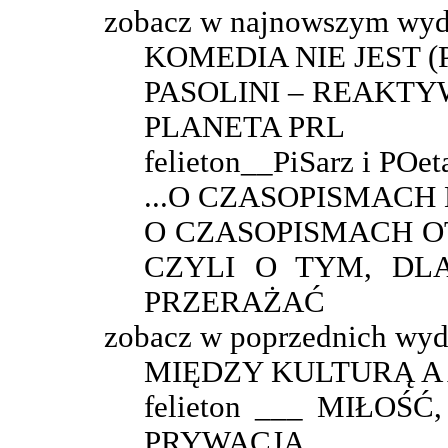
zobacz w najnowszym wyd
KOMEDIA NIE JEST 
PASOLINI – REAKT
PLANETA PRL
felieton__PiSarz i POet
...O CZASOPISMAC
O CZASOPISMACH O
CZYLI O TYM, DL
PRZERAŻAĆ
zobacz w poprzednich wyd
MIĘDZY KULTURĄ 
felieton ___ MIŁOŚ
PRYWACJA