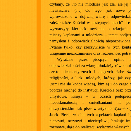
czytamy, że „to nie młodzież jest zła, ale je
niewłaściwe. (…) Od tego, jak nowe pok
wprowadzone w dojrzałą wiarę i odpowiedzia
zależał także Kościół w następnych latach”. Te 
wyznaczyły kierunek myślenia o relacjach k
między kapłanami a młodzieżą – temat podjęt
namysłem i odpowiedzialnością niepozbawion
Pytanie tylko, czy rzeczywiście w tych kont
wzajemne niezrozumienie oraz rozbieżność potrz
Wyrażane przez piszących opinie ro
odpowiedzialności za wiarę młodzieży równo mi
często nieautentycznych i dających słabe ś
religijności, a ludzi młodych, którzy, jak cz
„sami nie do końca wiedzą, kim są i do czego 
poprzez niechęć do instytucji Kościoła oraz prz
umysłowe. Księża – w oczach podopiecz
niedoskonałością i zaniedbaniami na p
duszpasterskim. Jak pisze w artykule
Wybrać się
Jacek Plech, w obu tych aspektach kapłani b
niepewni, nerwowi i niecierpliwi, brakuje im
rozmowę, dążą do realizacji wyłącznie własnych 