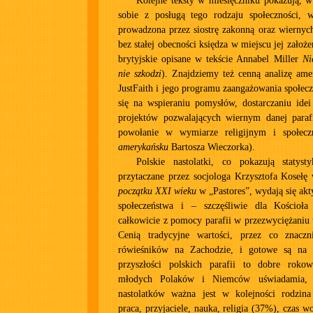
Kolejne teksty w miesięczniku pokazują, w
sobie z posługą tego rodzaju społeczności, w
prowadzona przez siostrę zakonną oraz wiernych
bez stałej obecności księdza w miejscu jej założ
brytyjskie opisane w tekście Annabel Miller
Ni
nie szkodzi
). Znajdziemy też cenną analizę ame
JustFaith i jego programu zaangażowania społecz
się na wspieraniu pomysłów, dostarczaniu idei
projektów pozwalających wiernym danej parafi
powołanie w wymiarze religijnym i społec
amerykańsku
Bartosza Wieczorka).
Polskie nastolatki, co pokazują statys
przytaczane przez socjologa Krzysztofa Kosełę
początku XXI wieku
w „Pastores”, wydają się ak
społeczeństwa i – szczęśliwie dla Kościoła
całkowicie z pomocy parafii w przezwyciężaniu 
Cenią tradycyjne wartości, przez co znaczn
rówieśników na Zachodzie, i gotowe są na 
przyszłości polskich parafii to dobre rokow
młodych Polaków i Niemców uświadamia, ż
nastolatków ważna jest w kolejności rodzin
praca, przyjaciele, nauka, religia (37%), czas wo