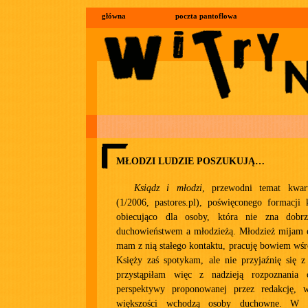
główna
poczta pantoflowa
MŁODZI LUDZIE POSZUKUJĄ…
Ksiądz i młodzi
, przewodni temat kwart
(1/2006, pastores.pl), poświęconego formacji 
obiecująco dla osoby, która nie zna dobrz
duchowieństwem a młodzieżą. Młodzież mijam co
mam z nią stałego kontaktu, pracuję bowiem wśró
Księży zaś spotykam, ale nie przyjaźnię się z
przystąpiłam więc z nadzieją rozpoznania
perspektywy proponowanej przez redakcję, 
większości wchodzą osoby duchowne. W 