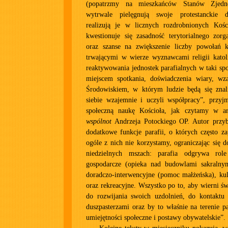
(popatrzmy na mieszkańców Stanów Zjedno
wytrwale pielęgnują swoje protestanckie d
realizują je w licznych rozdrobnionych Kośc
kwestionuje się zasadność terytorialnego zorg
oraz szanse na zwiększenie liczby powołań k
trwającymi w wierze wyznawcami religii katoli
reaktywowania jednostek parafialnych w taki spo
miejscem spotkania, doświadczenia wiary, wz
Środowiskiem, w którym ludzie będą się znali,
siebie wzajemnie i uczyli współpracy”, przyj
społeczną naukę Kościoła, jak czytamy w a
wspólnot
Andrzeja Potockiego OP. Autor przy
dodatkowe funkcje parafii, o których często 
ogóle z nich nie korzystamy, ograniczając się d
niedzielnych mszach: parafia odgrywa role 
gospodarcze (opieka nad budowlami sakralnym
doradczo-interwencyjne (pomoc małżeńska), kul
oraz rekreacyjne. Wszystko po to, aby wierni św
do rozwijania swoich uzdolnień, do kontaktu
duszpasterzami oraz by to właśnie na terenie pa
umiejętności społeczne i postawy obywatelskie”.