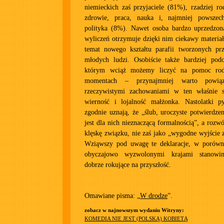
niemieckich zaś przyjaciele (81%), rzadziej ro
zdrowie, praca, nauka i, najmniej powszech
polityka (8%). Nawet osoba bardzo uprzedzon
wyliczeń otrzymuje dzięki nim ciekawy materia
temat nowego kształtu parafii tworzonych pr
młodych ludzi. Osobiście także bardziej po
którym wciąż możemy liczyć na pomoc rod
momentach – przynajmniej warto powiąz
rzeczywistymi zachowaniami w ten właśnie 
wierność i lojalność małżonka. Nastolatki p
zgodnie uznają, że „ślub, uroczyste potwierdze
jest dla nich nieznaczącą formalnością”, a rozw
klęskę związku, nie zaś jako „wygodne wyjście z
Wziąwszy pod uwagę te deklaracje, w porówn
obyczajowo wyzwolonymi krajami stanowim
dobrze rokujące na przyszłość.
Omawiane pisma: „
W drodze
”.
zobacz w najnowszym wydaniu Witryny:
KOMEDIA NIE JEST (POLSKĄ) KOBIETĄ