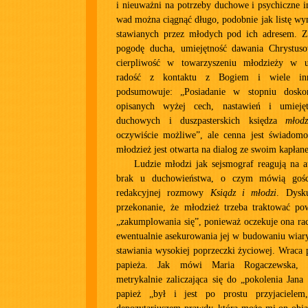
i nieuważni na potrzeby duchowe i psychiczne 
wad można ciągnąć długo, podobnie jak listę w
stawianych przez młodych pod ich adresem. Z
pogodę ducha, umiejętność dawania Chrystus
cierpliwość w towarzyszeniu młodzieży w u
radość z kontaktu z Bogiem i wiele in
podsumowuje: „Posiadanie w stopniu dosko
opisanych wyżej cech, nastawień i umiejętn
duchowych i duszpasterskich księdza
młodz
oczywiście możliwe”, ale cenna jest świadom
młodzież jest otwarta na dialog ze swoim kapłan
Ludzie młodzi jak sejsmograf reagują na 
brak u duchowieństwa, o czym mówią gośc
redakcyjnej rozmowy
Ksiądz i młodzi
. Dysk
przekonanie, że młodzież trzeba traktować po
„zakumplowania się”, ponieważ oczekuje ona rac
ewentualnie asekurowania jej w budowaniu wiary
stawiania wysokiej poprzeczki życiowej. Wraca 
papieża. Jak mówi Maria Rogaczewska, 
metrykalnie zaliczająca się do „pokolenia Jana
papież „był i jest po prostu przyjaciel