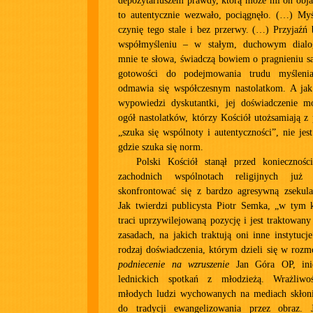
depozytariuszem prawdy, którą może mi on obja
to autentycznie wezwało, pociągnęło. (…) Myś
czynię tego stale i bez przerwy. (…) Przyjaźń
współmyśleniu – w stałym, duchowym dialog
mnie te słowa, świadczą bowiem o pragnieniu s
gotowości do podejmowania trudu myślenia
odmawia się współczesnym nastolatkom. A jak
wypowiedzi dyskutantki, jej doświadczenie m
ogół nastolatków, którzy Kościół utożsamiają z 
„szuka się wspólnoty i autentyczności”, nie jes
gdzie szuka się norm.
Polski Kościół stanął przed koniecznoś
zachodnich wspólnotach religijnych już 
skonfrontować się z bardzo agresywną zsekula
Jak twierdzi publicysta Piotr Semka, „w tym k
traci uprzywilejowaną pozycję i jest traktowan
zasadach, na jakich traktują oni inne instytucj
rodzaj doświadczenia, którym dzieli się w roz
podniecenie na wzruszenie
Jan Góra OP, inic
lednickich spotkań z młodzieżą. Wrażliwo
młodych ludzi wychowanych na mediach skłon
do tradycji ewangelizowania przez obraz. J