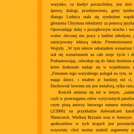
wszystko, co kiedyś porzuciliśmy, jest dziś
śpiewy, dialogi, przedstawienia, gesty symbol
dlatego Lednica stała się symbolem współ
głoszenia Chrystusa młodzieży za pomocą języka
Opowiadając dalej o początkowym strachu i wew
wobec zleconej mu pracy z ludźmi młodymi, 
zainicjowany lekturą tekstu
Promieniowanie
Wojtyły. „W tym tekście odnalazłem scenariusz 
stał się scenariuszem na całe moje życie i du
Podsumowując, odwołuje się do faktu dzielenia
które doskonale nadaje się w wypełnianiu z
„Fenomen tego wszystkiego polegał na tym, że 
mając dzieci, i miałem je bardziej niż ci,
Duchowość bowiem nie jest metaforą, tylko rzecz
Kościół zmienia się też w innym, „zada
czyli w postrzeganiu celów wytyczonych parafio
czym piszą autorzy lutowego numeru miesięc
(2/2006) na przykładzie doświadczeń kat
Niemczech, Wielkiej Brytanii oraz w Ameryce. 
społeczeństw w tych krajach jest powszec
oczywisty, choć można znaleźć argumenty pr