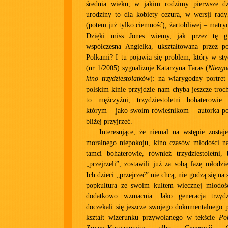
średnia wieku, w jakim rodzimy pierwsze dzi
urodziny to dla kobiety cezura, w wersji rad
(potem już tylko ciemność), żartobliwej – matry
Dzięki miss Jones wiemy, jak przez tę gr
współczesna Angielka, ukształtowana przez p
Polkami? I tu pojawia się problem, który w st
(nr 1/2005) sygnalizuje Katarzyna Taras (
Niezgo
kino trzydziestolatków
): na wiarygodny portret 
polskim kinie przyjdzie nam chyba jeszcze troc
to mężczyźni, trzydziestoletni bohaterowie
którym – jako swoim rówieśnikom – autorka pos
bliżej przyjrzeć.
Interesujące, że niemal na wstępie zosta
moralnego niepokoju, kino czasów młodości n
tamci bohaterowie, również trzydziestoletni, 
„przejrzeli”, zostawili już za sobą fazę młodzi
Ich dzieci „przejrzeć” nie chcą, nie godzą się na 
popkultura ze swoim kultem wiecznej młodośc
dodatkowo wzmacnia. Jako generacja trzydzi
doczekali się jeszcze swojego dokumentalnego p
kształt wizerunku przywołanego w tekście
Po