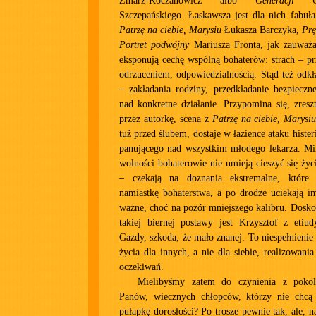
Zmarz-Koczanowicz albo
Generacji C
Szczepańskiego. Łaskawsza jest dla nich fabuła
Patrzę na ciebie, Marysiu
Łukasza Barczyka,
Prę
Portret podwójny
Mariusza Fronta, jak zauważa
eksponują cechę wspólną bohaterów: strach – p
odrzuceniem, odpowiedzialnością. Stąd też odk
– zakładania rodziny, przedkładanie bezpieczn
nad konkretne działanie. Przypomina się, zres
przez autorkę, scena z
Patrzę na ciebie, Marysi
tuż przed ślubem, dostaje w łazience ataku hister
panującego nad wszystkim młodego lekarza. Mi
wolności bohaterowie nie umieją cieszyć się ż
– czekają na doznania ekstremalne, które d
namiastkę bohaterstwa, a po drodze uciekają i
ważne, choć na pozór mniejszego kalibru. Dosk
takiej biernej postawy jest Krzysztof z etiu
Gazdy, szkoda, że mało znanej. To niespełnienie
życia dla innych, a nie dla siebie, realizowani
oczekiwań.
Mielibyśmy zatem do czynienia z pokol
Panów, wiecznych chłopców, którzy nie chcą
pułapkę dorosłości? Po trosze pewnie tak, ale, n