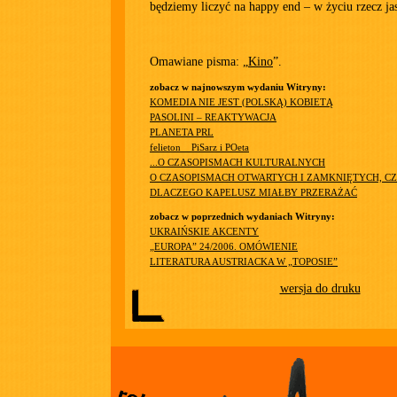
będziemy liczyć na happy end – w życiu rzecz ja
Omawiane pisma: „
Kino
”.
zobacz w najnowszym wydaniu Witryny:
KOMEDIA NIE JEST (POLSKĄ) KOBIETĄ
PASOLINI – REAKTYWACJA
PLANETA PRL
felieton__PiSarz i POeta
...O CZASOPISMACH KULTURALNYCH
O CZASOPISMACH OTWARTYCH I ZAMKNIĘTYCH, CZ
DLACZEGO KAPELUSZ MIAŁBY PRZERAŻAĆ
zobacz w poprzednich wydaniach Witryny:
UKRAIŃSKIE AKCENTY
„EUROPA” 24/2006. OMÓWIENIE
LITERATURA AUSTRIACKA W „TOPOSIE”
wersja do druku