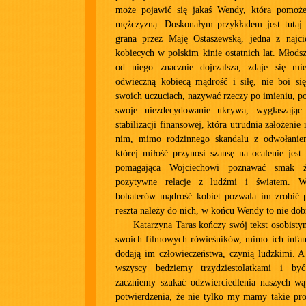
może pojawić się jakaś Wendy, która pomoże
mężczyzną. Doskonałym przykładem jest tutaj 
grana przez Maję Ostaszewską, jedna z najci
kobiecych w polskim kinie ostatnich lat. Młodsz
od niego znacznie dojrzalsza, zdaje się mi
odwieczną kobiecą mądrość i siłę, nie boi s
swoich uczuciach, nazywać rzeczy po imieniu, p
swoje niezdecydowanie ukrywa, wygłaszając
stabilizacji finansowej, która utrudnia założenie 
nim, mimo rodzinnego skandalu z odwołaniem
której miłość przynosi szansę na ocalenie jes
pomagająca Wojciechowi poznawać smak 
pozytywne relacje z ludźmi i światem. 
bohaterów mądrość kobiet pozwala im zrobić p
reszta należy do nich, w końcu Wendy to nie dob
Katarzyna Taras kończy swój tekst osobist
swoich filmowych rówieśników, mimo ich infant
dodają im człowieczeństwa, czynią ludzkimi. A
wszyscy będziemy trzydziestolatkami i b
zaczniemy szukać odzwierciedlenia naszych wąt
potwierdzenia, że nie tylko my mamy takie pro