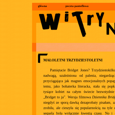
główna
poczta pantoflowa
MAŁOLETNI TRZYDZIESTOLETNI
Pamiętacie Bridget Jones? Trzydziestokilk
nadwagą, uzależniona od palenia, niegardzą
przyciągająca jak magnes emocjonalnych popap
temu, jako bohaterka literacka, stała się pop
tysiące kobiet na całym świecie bezwstydnie
„Bridget to ja”. Wersja filmowa
Dziennika Brid
niegdyś ze sporą dawką dezaprobaty pisałam, aż
zrobiła, ale cieszyła się popularnością na tyle 
sequela była wyłącznie kwestią czasu. No i