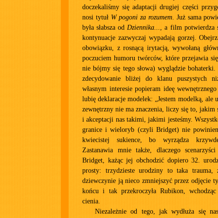
doczekaliśmy się adaptacji drugiej części przyg
nosi tytuł
W pogoni za rozumem
. Już sama powi
była słabsza od
Dziennika...
, a film potwierdza
kontynuacje zazwyczaj wypadają gorzej. Obejrz
obowiązku, z rosnącą irytacją, wywołaną głó
poczuciem humoru twórców, które przejawia się
nie bójmy się tego słowa) wyglądzie bohaterki. 
zdecydowanie bliżej do klanu puszystych ni
własnym interesie popieram ideę wewnętrznego 
lubię deklaracje modelek: „Jestem modelką, ale
zewnętrzny nie ma znaczenia, liczy się to, jakim 
i akceptacji nas takimi, jakimi jesteśmy. Wszys
granice i wieloryb (czyli Bridget) nie powinie
kwiecistej sukience, bo wyrządza krzywd
Zastanawia mnie także, dlaczego scenarzyści
Bridget, każąc jej obchodzić dopiero 32. urod
prosty: trzydzieste urodziny to taka trauma,
dziewczynie ją nieco zmniejszyć przez odjęcie t
końcu i tak przekroczyła Rubikon, wchodząc
cienia.
Niezależnie od tego, jak wydłuża się nas