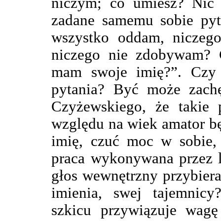
niczym; co umiesz? Nic
zadane samemu sobie pyt
wszystko oddam, niczego
niczego nie zdobywam? 
mam swoje imię?”. Czy k
pytania? Być może zachę
Czyżewskiego, że takie p
względu na wiek amator b
imię, czuć moc w sobie,
praca wykonywana przez l
głos wewnętrzny przybiera
imienia, swej tajemnic
szkicu przywiązuje wagę