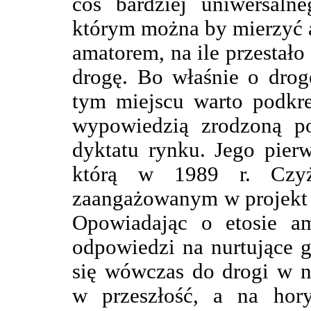
coś bardziej uniwersaln
którym można by mierzyć am
amatorem, na ile przestało 
drogę. Bo właśnie o drog
tym miejscu warto podkre
wypowiedzią zrodzoną p
dyktatu rynku. Jego pier
którą w 1989 r. Czyże
zaangażowanym w projek
Opowiadając o etosie am
odpowiedzi na nurtujące 
się wówczas do drogi w n
w przeszłość, a na hor