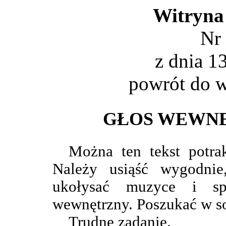
Witryna
Nr 
z dnia 1
powrót do
w
GŁOS WEWN
Można ten tekst potra
Należy usiąść wygodnie
ukołysać muzyce i sp
wewnętrzny. Poszukać w so
Trudne zadanie.