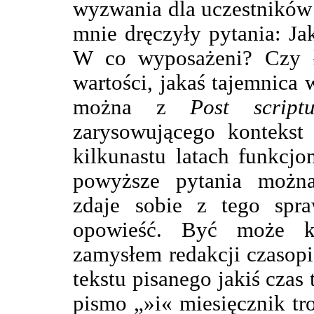
wyzwania dla uczestników 
mnie dręczyły pytania: Ja
W co wyposażeni? Czy łą
wartości, jakaś tajemnica
można z
Post script
zarysowującego kontekst 
kilkunastu latach funkcj
powyższe pytania możn
zdaje sobie z tego spra
opowieść. Być może k
zamysłem redakcji czasop
tekstu pisanego jakiś cza
pismo „»i« miesięcznik tr