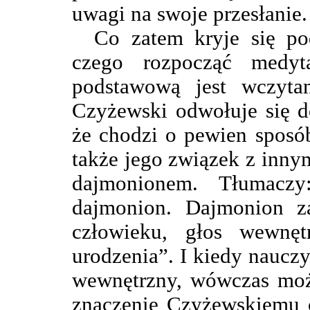
uwagi na swoje przesłanie.
Co zatem kryje się po
czego rozpocząć medyt
podstawową jest wczyta
Czyżewski odwołuje się do
że chodzi o pewien sposó
także jego związek z inn
dajmonionem. Tłumacz
dajmonion. Dajmonion z
człowieku, głos wewnę
urodzenia”. I kiedy naucz
wewnętrzny, wówczas może
znaczenie Czyżewskiemu c