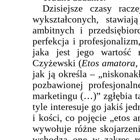
Dzisiejsze czasy racz
wykształconych, stawia
ambitnych i przedsiębior
perfekcja i profesjonalizm,
jaka jest jego wartość
Czyżewski (
Etos amatora
,
jak ją określa – „niskonak
pozbawionej profesjonaln
marketingu (…)” zgłębia t
tyle interesuje go jakiś j
i kości, co pojęcie „etos
wywołuje różne skojarzenia
wchodzą one w zakres r