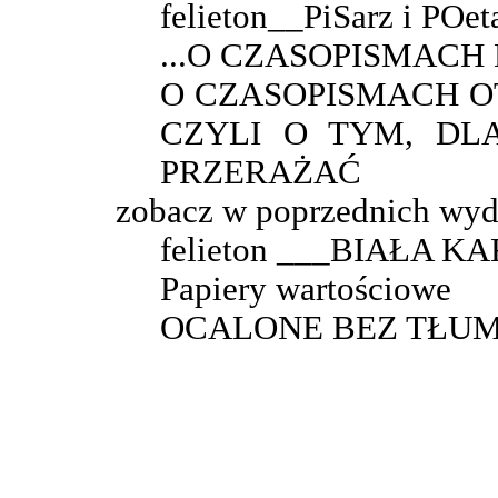
felieton__PiSarz i POet
...O CZASOPISMAC
O CZASOPISMACH O
CZYLI O TYM, DL
PRZERAŻAĆ
zobacz w poprzednich wyd
felieton ___BIAŁA K
Papiery wartościowe
OCALONE BEZ TŁU