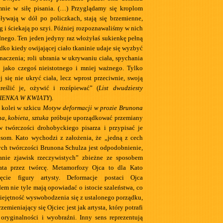
mnie w siłę pisania. (…) Przyglądamy się kroplom
pływają w dół po policzkach, stają się brzemienne,
g i ściekają po szyi. Później rozpoznawaliśmy w nich
nego. Ten jeden jedyny raz włożyłaś sukienkę pełną
ko kiedy owijającej ciało tkaninie udaje się wyzbyć
znaczenia; roli ubrania w ukrywaniu ciała, spychania
 jako czegoś nieistotnego i mniej ważnego. Tylko
j się nie ukryć ciała, lecz wprost przeciwnie, swoją
reślić je, ożywić i rozśpiewać” (
List dwudziesty
UKIENKA W KWIATY
).
 kolei w szkicu
Motyw deformacji w prozie Brunona
a, kobieta, sztuka
próbuje uporządkować przemiany
w twórczości drohobyckiego pisarza i przypisać je
som. Kato wychodzi z założenia, że „jedną z cech
ych twórczości Brunona Schulza jest odpodobnienie,
canie zjawisk rzeczywistych” zbieżne ze sposobem
iata przez twórcę. Metamorfozy Ojca to dla Kato
jęcie figury artysty. Deformacje postaci Ojca
em nie tyle mają opowiadać o istocie szaleństwa, co
ejętność wyswobodzenia się z ustalonego porządku,
zemieniający się Ojciec jest jak artysta, który potrafi
oryginalności i wyobraźni. Inny sens reprezentują