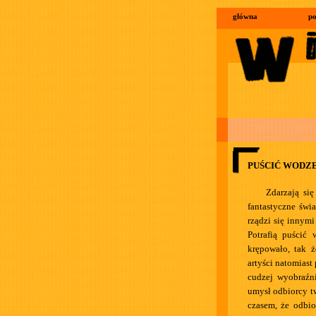
główna
po
PUŚCIĆ WODZE
Zdarzają si
fantastyczne świ
rządzi się innymi
Potrafią puścić 
krępowało, tak ż
artyści natomiast
cudzej wyobraźn
umysł odbiorcy t
czasem, że odbio