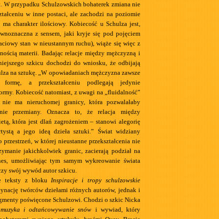
t. W przypadku Schulzowskich bohaterek zmiana nie
ztałceniu w inne postaci, ale zachodzi na poziomie
i ma charakter ilościowy. Kobiecość u Schulza jest,
wnoznaczna z sensem, jaki kryje się pod pojęciem
taciowy stan w nieustannym ruchu), wiąże się więc z
nością materii. Badając relacje między mężczyzną i
iniejszego szkicu dochodzi do wniosku, że odbijają
lza na sztukę. „W opowiadaniach mężczyzna zawsze
ś formę, a przekształceniu podlegają jedynie
formy. Kobiecość natomiast, z uwagi na „fluidalność”
, nie ma nieruchomej granicy, która pozwalałaby
ienie przemiany. Oznacza to, że relacja między
etą, która jest dlań zagrożeniem – stanowi alegorię
rtystą a jego ideą dzieła sztuki.” Świat widziany
 przestrzeń, w której nieustanne przekształcenia nie
zymanie jakichkolwiek granic, zacierają podział na
nes, umożliwiając tym samym wykreowanie świata
czy swój wywód autor szkicu.
e teksty z bloku
Inspiracje i tropy schulzowskie
cynację twórców dziełami różnych autorów, jednak i
agmenty poświęcone Schulzowi. Chodzi o szkic Nicka
 muzyka i odtańcowywanie snów
i wywiad, który