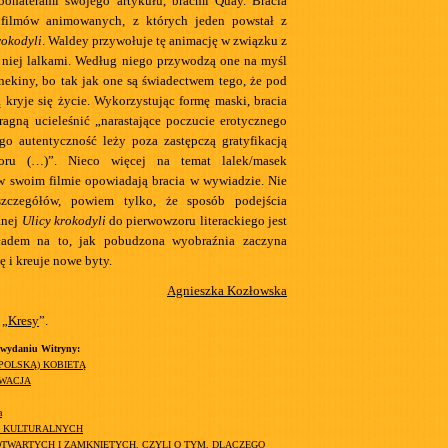
bohaterami swojego artykułu, braćmi Quay. Bracia
filmów animowanych, z których jeden powstał z
rokodyli
. Waldey przywołuje tę animację w związku z
niej lalkami. Według niego przywodzą one na myśl
ekiny, bo tak jak one są świadectwem tego, że pod
 kryje się życie. Wykorzystując formę maski, bracia
ragną ucieleśnić „narastające poczucie erotycznego
ego autentyczność leży poza zastępczą gratyfikacją
roru (…)”. Nieco więcej na temat lalek/masek
 swoim filmie opowiadają bracia w wywiadzie. Nie
szczegółów, powiem tylko, że sposób podejścia
anej
Ulicy krokodyli
do pierwowzoru literackiego jest
ładem na to, jak pobudzona wyobraźnia zaczyna
ę i kreuje nowe byty.
Agnieszka Kozłowska
 „
Kresy
”.
 wydaniu Witryny:
(POLSKĄ) KOBIETĄ
YWACJA
a
H KULTURALNYCH
TWARTYCH I ZAMKNIĘTYCH, CZYLI O TYM, DLACZEGO