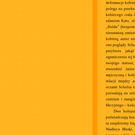
deformacje kobie
polega na przeks
kobiecego ciała 
zdaniem Kato, ró
„fluidu” (bezpos
nieustanną zmien
kobietą, autor n
one poglądy Schu
przybiera jaką
ograniczenia tej 
swojego statusu
stwierdzić istn
mężczyzną i kobi
relacji między a
oczami Schulza to
pozwalają na utr
centrum i margi
fikcyjnego – koń
Dwa kolejn
poświadczają fas
tu znajdziemy fr
Wadleya
Maski,