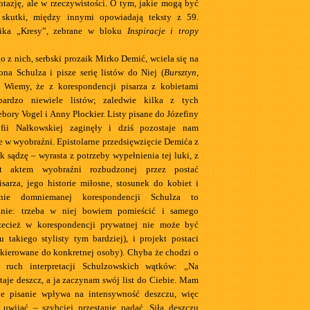
antazję, ale w rzeczywistości. O tym, jakie mogą być
 skutki, między innymi opowiadają teksty z 59.
nika „Kresy”, zebrane w bloku
Inspiracje i tropy
o z nich, serbski prozaik Mirko Demić, wciela się na
na Schulza i pisze serię listów do Niej (
Bursztyn,
. Wiemy, że z korespondencji pisarza z kobietami
bardzo niewiele listów; zaledwie kilka z tych
ory Vogel i Anny Płockier. Listy pisane do Józefiny
ofii Nałkowskiej zaginęły i dziś pozostaje nam
e w wyobraźni. Epistolarne przedsięwzięcie Demića z
ak sądzę – wyrasta z potrzeby wypełnienia tej luki, z
st aktem wyobraźni rozbudzonej przez postać
sarza, jego historie miłosne, stosunek do kobiet i
enie domniemanej korespondencji Schulza to
anie: trzeba w niej bowiem pomieścić i samego
rzecież w korespondencji prywatnej nie może być
u takiego stylisty tym bardziej), i projekt postaci
ą kierowane do konkretnej osoby). Chyba że chodzi o
 ruch interpretacji Schulzowskich wątków: „Na
taje deszcz, a ja zaczynam swój list do Ciebie. Mam
je pisanie wpływa na intensywność deszczu, więc
ę uwijać – szybciej przestanie padać. Siła deszczu