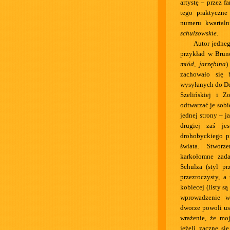
artystę – przez f
tego praktyczne
numeru kwartal
schulzowskie
.
Autor jedneg
przykład w Bruno
miód, jarzębina
)
zachowało się 
wysyłanych do Deb
Szelińskiej i Z
odtwarzać je sobi
jednej strony – j
drugiej zaś je
drohobyckiego pi
świata. Stworz
karkołomne zad
Schulza (styl p
przezroczysty, a 
kobiecej (listy s
wprowadzenie w
dworze powoli us
wrażenie, że mo
jeżeli zacznę si