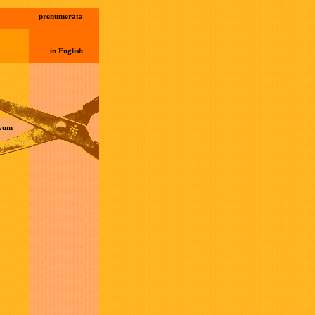
prenumerata
in English
wum