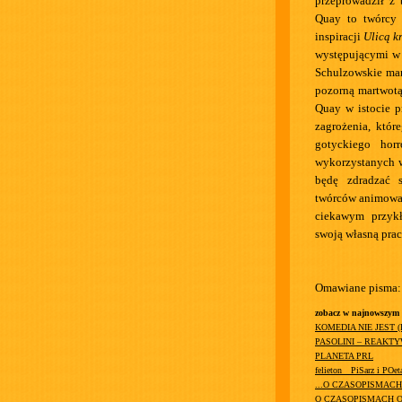
przeprowadził z 
Quay to twórcy 
inspiracji
Ulicą k
występującymi w 
Schulzowskie man
pozorną martwotą
Quay w istocie p
zagrożenia, któr
gotyckiego hor
wykorzystanych w
będę zdradzać 
twórców animow
ciekawym przyk
swoją własną prac
Omawiane pisma:
zobacz w najnowszym
KOMEDIA NIE JEST 
PASOLINI – REAKT
PLANETA PRL
felieton__PiSarz i POet
...O CZASOPISMAC
O CZASOPISMACH O