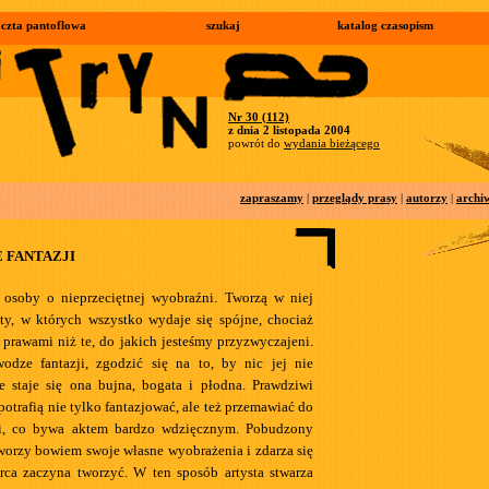
czta pantoflowa
szukaj
katalog czasopism
Nr 30 (112)
z dnia 2 listopada 2004
powrót do
wydania bieżącego
zapraszamy
|
przeglądy prasy
|
autorzy
|
archi
 FANTAZJI
ę osoby o nieprzeciętnej wyobraźni. Tworzą w niej
aty, w których wszystko wydaje się spójne, chociaż
 prawami niż te, do jakich jesteśmy przyzwyczajeni.
wodze fantazji, zgodzić się na to, by nic jej nie
e staje się ona bujna, bogata i płodna. Prawdziwi
 potrafią nie tylko fantazjować, ale też przemawiać do
i, co bywa aktem bardzo wdzięcznym. Pobudzony
worzy bowiem swoje własne wyobrażenia i zdarza się
rca zaczyna tworzyć. W ten sposób artysta stwarza