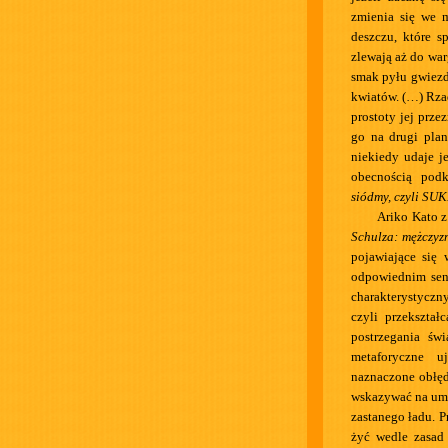
zmienia się we 
deszczu, które s
zlewają aż do war
smak pyłu gwiezd
kwiatów. (…) Rzad
prostoty jej prze
go na drugi plan
niekiedy udaje je
obecnością podk
siódmy, czyli S
Ariko Kato z
Schulza: mężczyzn
pojawiające się 
odpowiednim sen
charakterystyczn
czyli przekształ
postrzegania św
metaforyczne u
naznaczone obłęd
wskazywać na umi
zastanego ładu. Pr
żyć wedle zasad 