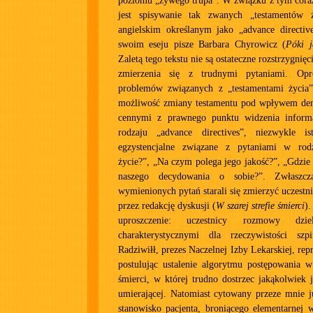
poziomu „żywego trupa”. W związku z tym coraz
jest spisywanie tak zwanych „testamentów 
angielskim określanym jako „advance directiv
swoim eseju pisze Barbara Chyrowicz (
Póki j
Zaletą tego tekstu nie są ostateczne rozstrzygnięc
zmierzenia się z trudnymi pytaniami. Opr
problemów związanych z „testamentami życia”
możliwość zmiany testamentu pod wpływem deme
cennymi z prawnego punktu widzenia inform
rodzaju „advance directives”, niezwykle is
egzystencjalne związane z pytaniami w rod
życie?”, „Na czym polega jego jakość?”, „Gdzie 
naszego decydowania o sobie?”. Zwłaszc
wymienionych pytań starali się zmierzyć uczestn
przez redakcję dyskusji (
W szarej strefie śmierci
)
uproszczenie: uczestnicy rozmowy dzi
charakterystycznymi dla rzeczywistości szpi
Radziwiłł, prezes Naczelnej Izby Lekarskiej, rep
postulując ustalenie algorytmu postępowania w 
śmierci, w której trudno dostrzec jakąkolwiek 
umierającej. Natomiast cytowany przeze mnie j
stanowisko pacjenta, broniącego elementarnej 