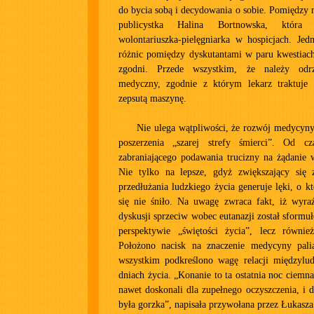
do bycia sobą i decydowania o sobie. Pomiędzy n
publicystka Halina Bortnowska, która 
wolontariuszka-pielęgniarka w hospicjach. Jed
różnic pomiędzy dyskutantami w paru kwestiach
zgodni. Przede wszystkim, że należy odrz
medyczny, zgodnie z którym lekarz traktuje
zepsutą maszynę.
Nie ulega wątpliwości, że rozwój medycyny
poszerzenia „szarej strefy śmierci”. Od cz
zabraniającego podawania trucizny na żądanie w
Nie tylko na lepsze, gdyż zwiększający się 
przedłużania ludzkiego życia generuje lęki, o k
się nie śniło. Na uwagę zwraca fakt, iż wyra
dyskusji sprzeciw wobec eutanazji został sformu
perspektywie „świętości życia”, lecz również
Położono nacisk na znaczenie medycyny pali
wszystkim podkreślono wagę relacji międzylud
dniach życia. „Konanie to ta ostatnia noc ciemna
nawet doskonali dla zupełnego oczyszczenia, i d
była gorzka”, napisała przywołana przez Łukasz