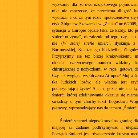
wyzwanie dla zdroworozsądkowego pojmowania
nikt nie zaprzeczy, że przeciętna długość lu
wydłuża, a co za tym idzie, społeczeństwo się 
etyk Zbigniew Szawarski w „Znaku” nr 6/2009, „
sytuacja w Europie będzie taka, że każdy, kto p
śmierć otrzyma”, niezależnie od tego, czy nam 
nie (
W szarej strefie śmierci
, dyskusja z 
Bortnowskiej, Konstantego Radziwiłła, Zbignie
Przyjrzyjmy się też bliżej krakowskiemu mi
okładce czerwcowego numeru widzimy k
chirurgicznej z nożyczkami w ręce, gotową do 
Czy tak wygląda współczesna Atropos? Mojra, k
tka ludzkich losów, ale władna jest szy
podtrzymującą życie? A tam, gdzie nie ma życi
śmierć, której zdefiniowanie okazuje się nie
świadczy o tym choćby tekst Bogusława Wó
pierwszy
, wprowadzający nas do tematu „Śmierć
Śmierć stanowi nieprzekraczalną granicę d
mającej za zadanie podtrzymywać i ulepsza
Początek śmierci jest równocześnie kresem med