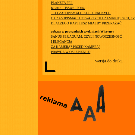
PLANETA PRL
felieton__PiSarz i POeta
...O CZASOPISMACH KULTURALNYCH
O CZASOPISMACH OTWARTYCH I ZAMKNIĘTYCH, CZ
DLACZEGO KAPELUSZ MIAŁBY PRZERAŻAĆ
zobacz w poprzednich wydaniach Witryny:
SANUS PER AQUAM, CZYLI NOWOCZESNOŚĆ
I ELEGANCJA
ZA KAMERĄ? PRZED KAMERĄ?
PRAWDA W OŚLEPIENIU?
wersja do druku