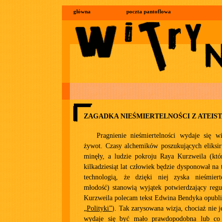
główna
poczta pantoflowa
ZAGADKA NIEŚMIERTELNOŚCI Z ATEIST
Pragnienie nieśmiertelności wydaje się w
żywot. Czasy alchemików poszukujących eliksi
minęły, a ludzie pokroju Raya Kurzweila (któr
kilkadziesiąt lat człowiek będzie dysponował na
technologią, że dzięki niej zyska nieśmier
młodość) stanowią wyjątek potwierdzający regu
Kurzweila polecam tekst Edwina Bendyka opubl
„Polityki”
). Tak zarysowana wizja, chociaż nie jes
wydaje się być mało prawdopodobna lub co 