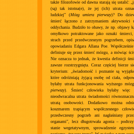
także filozofowie od dawna starają się ustalić: „j
(są) tak istotna(e), że jej (ich) utrata ozn
ludzkiej” (
Mózg umiera pierwszy
)? Do dziew
śmierć łączono z zatrzymaniem aktywności u
oddychania. Budziło to obawy, że np. objawy k
omyłkowo potraktowane jako oznaki śmierci, 
strach przed przedwczesnym pogrzebem, op
opowiadaniu Edgara Allana Poe. Współcześnie
definiuje się przez śmierć mózgu, a mówiąc ści
Nie oznacza to jednak, że kwestia definicji śmi
zawsze rozstrzygnięta. Coraz częściej bierze 
kryterium: „świadomość i poznanie są wyjąt
które odróżniają żyjącą osobę od ciała, odpo
byłaby utrata funkcjonowania wyższego mózg
pierwszy
). Śmierć człowieka byłaby więc d
nieodwracalna utrata świadomości równoznaczn
utratą osobowości. Dodatkowo można odni
koszmarem trapiącym współczesnego człowi
przedwczesny pogrzeb ani nagłaśniany prz
organami”, lecz długotrwała agonia – podtr
stanie wegetatywnym, sprowadzenie egzysten