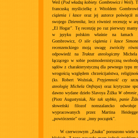
Weil (
Pod władzą kobiety. Gombrowicz i Weil
). 
francuską myślicielkę z Witoldem Gombro
ciążenia i łasce
oraz jej autorce poświęcił n
swojego
Dziennika
, lecz również recenzję w a
„El Hogar”. Tę recenzję po raz pierwszy mamy 
w języku polskim właśnie na łamach „
Gombrowicz,
O sile ciążenia i łasce Simon
recenzenckiego moją uwagę zwróciły równ
odpowiedź na
Traktat ateologiczny
Michela 
łączącego w sobie postmodernistyczną swobo
sądów z charakterystyczną dla pewnego typu my
wrogością względem chrześcijaństwa, religijnośc
(ks. Robert Woźniak,
Przyjemność czy szcz
ateologię Michela Onfraya
) oraz krytyczne spo
dawno wydane dzieło Slavoya Žižka
W obronie 
(Piotr Augustyniak,
Nie tak szybko, panie Žiž
słoweński filozof nonszalancko odwołu
wypracowanych przez Martina Heidegge
„powtórzenie” oraz „inny początek”.
W czerwcowym „Znaku” poruszono wiele t