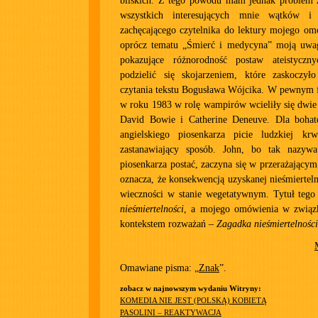
bliskich. Z tego powodu mam jednak problem
wszystkich interesujących mnie wątków i
zachęcającego czytelnika do lektury mojego om
oprócz tematu „Śmierć i medycyna” moją uwag
pokazujące różnorodność postaw ateistyczny
podzielić się skojarzeniem, które zaskoczy
czytania tekstu Bogusława Wójcika. W pewnym 
w roku 1983 w rolę wampirów wcieliły się dwie
David Bowie i Catherine Deneuve. Dla bohat
angielskiego piosenkarza picie ludzkiej k
zastanawiający sposób. John, bo tak nazywa
piosenkarza postać, zaczyna się w przerażającym
oznacza, że konsekwencją uzyskanej nieśmierteln
wieczności w stanie wegetatywnym. Tytuł tego
nieśmiertelności
, a mojego omówienia w związ
kontekstem rozważań –
Zagadka nieśmiertelności 
Omawiane pisma: „
Znak
”.
zobacz w najnowszym wydaniu Witryny:
KOMEDIA NIE JEST (POLSKĄ) KOBIETĄ
PASOLINI – REAKTYWACJA