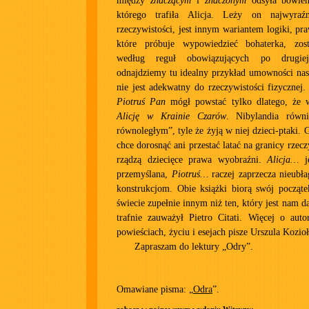
między
znaczącym
i
znaczonym
odsyła bowiem
którego trafiła Alicja. Leży on najwyraź
rzeczywistości, jest innym wariantem logiki, pr
które próbuje wypowiedzieć bohaterka, zost
według reguł obowiązujących po drugiej 
odnajdziemy tu idealny przykład umowności nas
nie jest adekwatny do rzeczywistości fizycznej.
Piotruś Pan
mógł powstać tylko dlatego, że w
Alicję w Krainie Czarów
. Nibylandia równi
równoległym”, tyle że żyją w niej dzieci-ptaki.
chce dorosnąć ani przestać latać na granicy rzecz
rządzą dziecięce prawa wyobraźni.
Alicja…
je
przemyślana,
Piotruś…
raczej zaprzecza nieubł
konstrukcjom. Obie książki biorą swój począt
świecie zupełnie innym niż ten, który jest nam d
trafnie zauważył Pietro Citati. Więcej o auto
powieściach, życiu i esejach pisze Urszula Kozioł
Zapraszam do lektury „Odry”.
Omawiane pisma: „
Odra
”.