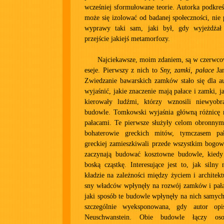
wcześniej sformułowane teorie. Autorka podkreśl
może się izolować od badanej społeczności, nie
wyprawy taki sam, jaki był, gdy wyjeżdżał 
przejście jakiejś metamorfozy.
Najciekawsze, moim zdaniem, są w czerw
eseje. Pierwszy z nich to
Sny, zamki, pałace
Ja
Zwiedzanie bawarskich zamków stało się dla a
wyjaśnić, jakie znaczenie mają pałace i zamki, j
kierowały ludźmi, którzy wznosili niewyobr
budowle. Tomkowski wyjaśnia główną różnicę
pałacami. Te pierwsze służyły celom obronnym 
bohaterowie greckich mitów, tymczasem pa
greckiej zamieszkiwali przede wszystkim bogow
zaczynają budować kosztowne budowle, kiedy
boską cząstkę. Interesujące jest to, jak siln
kładzie na zależności między życiem i architekt
sny władców wpłynęły na rozwój zamków i pałac
jaki sposób te budowle wpłynęły na nich samych.
szczególnie wyeksponowana, gdy autor opi
Neuschwanstein. Obie budowle łączy os