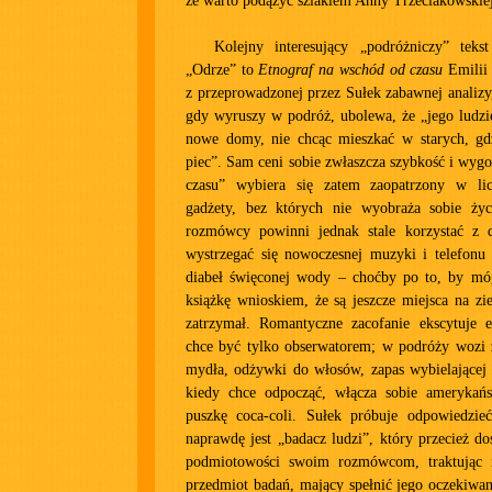
że warto podążyć szlakiem Anny Trzeciakowskiej
Kolejny interesujący „podróżniczy” tek
„Odrze” to
Etnograf na wschód od czasu
Emilii 
z przeprowadzonej przez Sułek zabawnej analizy
gdy wyruszy w podróż, ubolewa, że „jego ludzi
nowe domy, nie chcąc mieszkać w starych, gdz
piec”. Sam ceni sobie zwłaszcza szybkość i wyg
czasu” wybiera się zatem zaopatrzony w lic
gadżety, bez których nie wyobraża sobie życ
rozmówcy powinni jednak stale korzystać z 
wystrzegać się nowoczesnej muzyki i telefon
diabeł święconej wody – choćby po to, by mó
książkę wnioskiem, że są jeszcze miejsca na zie
zatrzymał. Romantyczne zacofanie ekscytuje e
chce być tylko obserwatorem; w podróży wozi 
mydła, odżywki do włosów, zapas wybielającej 
kiedy chce odpocząć, włącza sobie amerykańs
puszkę coca-coli. Sułek próbuje odpowiedzie
naprawdę jest „badacz ludzi”, który przecież d
podmiotowości swoim rozmówcom, traktując i
przedmiot badań, mający spełnić jego oczekiwan