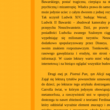
Bawarskiego, postać tragiczna, cierpiąca na s
psychiczną i mizantropię. Władca prawa do samot
może jedynie uciec z całym dworem z jednej rezy
Tak uczynił Ludwik XIV, budując Wersal, p
Ludwik II Bawarski – zbudował kameralny pa
przepychu Neuschwanstein. Dziś, po prawie 
posiadłości Ludwika zwanego Szalonym ciągl
wypełniając się milionami turystów. Neusc
dodatkowo spopularyzowany przez Disneya, 
swoim znakiem rozpoznawczym. Tomkowski, 
rasowego gawędziarza i erudytę, nie stroni
informacji. W czasie lektury warto mieć włąc
internetową i na bieżąco oglądać wszystkie budo
Drugi esej pt.
Piotruś Pan, syn Alicji
napi
Zajął się lekturą tytułów powszechnie uznawan
do dzieci; po lekturze tego artykułu dostrzega
Carrolla świat, w którym jedynym obowiązuj
metamorfoza, a rzeczywistość stoi w opozycji
dostrzega tu nawet zbieżność z teoriami Ferdina
który oddzielał wyraźnie element
znaczący
i
zn