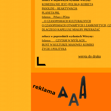
zobacz w najnowszym wydaniu Witryny:
KOMEDIA NIE JEST (POLSKĄ) KOBIETĄ
PASOLINI – REAKTYWACJA
PLANETA PRL
felieton__PiSarz i POeta
...O CZASOPISMACH KULTURALNYCH
O CZASOPISMACH OTWARTYCH I ZAMKNIĘTYCH, CZ
DLACZEGO KAPELUSZ MIAŁBY PRZERAŻAĆ
zobacz w poprzednich wydaniach Witryny:
felieton ___CZYTAM W MYŚLACH...
BUNT W KULTURZE MASOWEJ: KOMIKS
ŻYCIE I POLITYKA
wersja do druku