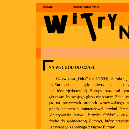
główna
poczta pantoflowa
NA WSCHÓD OD CZASU
Czerwcowa „Odra” (nr 6/2009) ukazała się
do Europarlamentu, gdy polityczni komentatorz
nad ideą zjednoczonej Europy oraz nad ty
głosować, by swojego głosu nie stracić. Echa ty
już na pierwszych stronach wrocławskiego m
jednak najbardziej zainteresował artykuł Jere
(
Amerykańska teczka „kuzynka diabła” – czyli
drodze do zjednoczonej Europy
), który przybli
uznawanego za jednego z Ojców Europy.