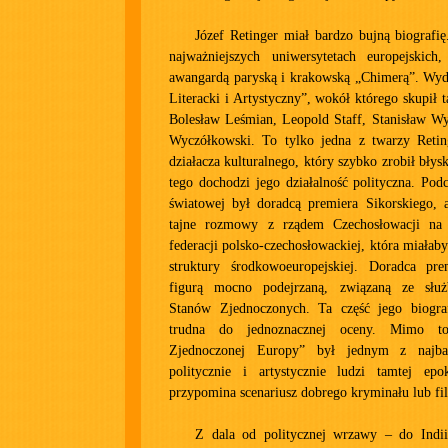
Józef Retinger miał bardzo bujną biografi
najważniejszych uniwersytetach europejskic
awangardą paryską i krakowską „Chimerą”. Wyd
Literacki i Artystyczny”, wokół którego skupił t
Bolesław Leśmian, Leopold Staff, Stanisław Wy
Wyczółkowski. To tylko jedna z twarzy Retinge
działacza kulturalnego, który szybko zrobił błys
tego dochodzi jego działalność polityczna. Pod
światowej był doradcą premiera Sikorskiego, 
tajne rozmowy z rządem Czechosłowacji na 
federacji polsko-czechosłowackiej, która miałaby
struktury środkowoeuropejskiej. Doradca pr
figurą mocno podejrzaną, związaną ze służ
Stanów Zjednoczonych. Ta część jego biografi
trudna do jednoznacznej oceny. Mimo to
Zjednoczonej Europy” był jednym z najba
politycznie i artystycznie ludzi tamtej ep
przypomina scenariusz dobrego kryminału lub fi
Z dala od politycznej wrzawy – do Indi