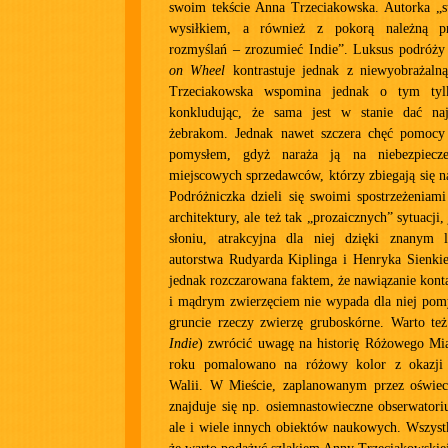
swoim tekście Anna Trzeciakowska. Autorka „st
wysiłkiem, a również z pokorą należną p
rozmyślań – zrozumieć Indie”. Luksus podróż
on Wheel
kontrastuje jednak z niewyobrażaln
Trzeciakowska wspomina jednak o tym tyl
konkludując, że sama jest w stanie dać naj
żebrakom. Jednak nawet szczera chęć pomocy
pomysłem, gdyż naraża ją na niebezpiecz
miejscowych sprzedawców, którzy zbiegają się n
Podróżniczka dzieli się swoimi spostrzeżeniami
architektury, ale też tak „prozaicznych” sytuacji,
słoniu, atrakcyjna dla niej dzięki znanym 
autorstwa Rudyarda Kiplinga i Henryka Sienkie
jednak rozczarowana faktem, że nawiązanie kon
i mądrym zwierzęciem nie wypada dla niej pomy
gruncie rzeczy zwierzę gruboskórne. Warto też 
Indie
) zwrócić uwagę na historię Różowego Mia
roku pomalowano na różowy kolor z okazji p
Walii. W Mieście, zaplanowanym przez oświe
znajduje się np. osiemnastowieczne obserwator
ale i wiele innych obiektów naukowych. Wszyst