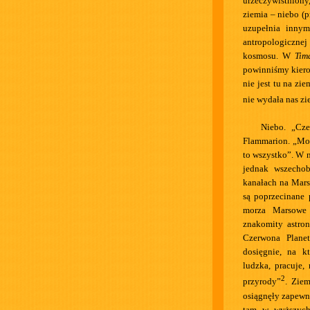
urzeczywistniony,
ziemia – niebo (
uzupełnia innym
antropologicznej
kosmosu. W
Tim
powinniśmy kiero
nie jest tu na zi
nie wydała nas zie
Niebo. „Cz
Flammarion. „Mo
to wszystko”. W n
jednak wszechob
kanałach na Mars
są poprzecinane 
morza Marsowe i
znakomity astr
Czerwona Plane
dosięgnie, na k
ludzka, pracuje,
2
przyrody”
. Ziem
osiągnęły zapewn
tam w wyższych 