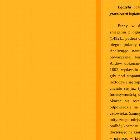
Łączyła ich
przestrzeni będzie
Etapy w dz
zmagania z ogra
(1492)... podróż
biegun polarny (
Analizując nar
nowoczesnej, Jea
Andów, dokonane
1802, wydawało s
gdy pod stopami
roztoczyła się za
chciało się już 
intensywnością, 
okazać się ost
odpowiedzią na 
człowieka. Szans
mitycznego miejs
podbój kosmosu o
docierając na kra
– miejsce, w któ