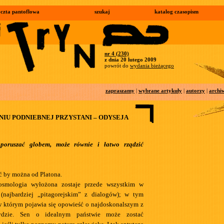
czta pantoflowa
szukaj
katalog czasopism
nr 4 (230)
z dnia 20 lutego 2009
powrót do
wydania bieżącego
zapraszamy
|
wybrane artykuły
|
autorzy
|
archi
IU PODNIEBNEJ PRZYSTANI – ODYSEJA
poruszać globem, może równie i łatwo rządzić
ć by można od Platona.
osmologia wyłożona zostaje przede wszystkim w
(najbardziej „pitagorejskim” z dialogów); w tym
 którym pojawia się opowieść o najdoskonalszym z
ydzie. Sen o idealnym państwie może zostać