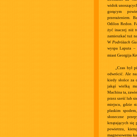
widok unoszących
gorącym powie
przerażeniem. B
Odilon Redon. F
żyć inaczej niż 
zamieszkać tuż n
W
Podróżach Gul
wyspa Laputa – J
miast Georgija K
„Czas był p
odwrócić. Ale n
kiedy słońce za 
jakąś wielką m
Machina ta, zawie
przez sześć lub si
miejscu, gdzie s
płaskim spodem,
słoneczne przep
krzątających się
powietrzu, kier
magnesowemu kam