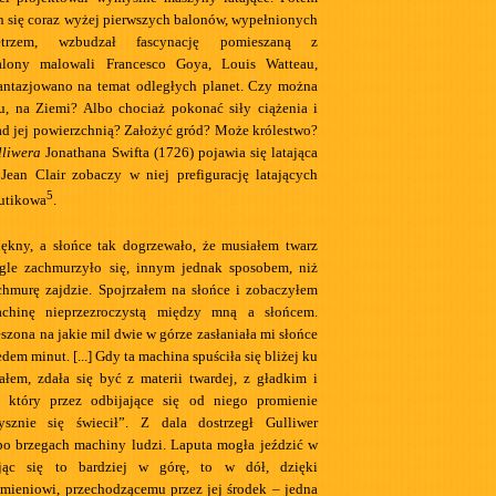
 się coraz wyżej pierwszych balonów, wypełnionych
trzem, wzbudzał fascynację pomieszaną z
alony malowali Francesco Goya, Louis Watteau,
antazjowano na temat odległych planet. Czy można
tu, na Ziemi? Albo chociaż pokonać siły ciążenia i
ad jej powierzchnią? Założyć gród? Może królestwo?
liwera
Jonathana Swifta (1726) pojawia się latająca
ean Clair zobaczy w niej prefigurację latających
5
rutikowa
.
iękny, a słońce tak dogrzewało, że musiałem twarz
agle zachmurzyło się, innym jednak sposobem, niż
chmurę zajdzie. Spojrzałem na słońce i zobaczyłem
achinę nieprzezroczystą między mną a słońcem.
szona na jakie mil dwie w górze zasłaniała mi słońce
edem minut. [...] Gdy ta machina spuściła się bliżej ku
tałem, zdała się być z materii twardej, z gładkim i
 który przez odbijające się od niego promienie
ysznie się świecił”. Z dala dostrzegł Gulliwer
 po brzegach machiny ludzi. Laputa mogła jeździć w
ując się to bardziej w górę, to w dół, dzięki
ieniowi, przechodzącemu przez jej środek – jedna