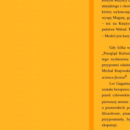
którym wszyscy ży
miejskiego i chor
którzy wykraczaj
wyspę Magatę, gd
– też na Księży
państwa Wabad. Tu
– Modol jest kar
Gdy kilka w
„Przegląd Kultur
tego wydarzenia
przypomni właśni
Michał Krajewski
8
science-fiction
.
Lot Gagarin
została bezsprzec
przed człowieki
pierwszej stronie 
o pionierskich p
filozofowie, pis
przypomniały, b
ekspansji.