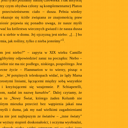
 jeśli tylko poznamy naturę człowieka. I tak antytezę
przy czym obydwa człony są komplementarne) Platon
 przeciwieństwem: ciało – dusza. Pełnia wiedzy
 okazuje się ściśle związana ze znajomością praw
aiosie
pojawia się ponadto uwaga, że nasze myśli
wać ku królestwu wiecznych gwiazd i że nasza dusza
emi u siebie w domu. Jej ojczyzną jest niebo: „[…] bo
1
mia, jak rośliny, tylko z nieba jesteśmy”
.
em jest niebo?” – zapyta w XIX wieku Camille
glibyśmy odpowiedzieć zaraz na początku: Niebo –
iebie nie ma nic podłego, niskiego, pospolitego. Jest
ecne życie – Flammarion w to wierzy, pisząc o
ie: „W potężnych teleskopach widać, że lądy Marsa
prostymi liniami, łączącemi między sobą wszystkie
 krzyżującemi się wzajemnie. P. Schiaperelli,
onom, nadał im nazwę
kanałów
”. Dalej czytamy, że
ta to „Nowy Świat, którego żaden Kolumb nie
tórym mieszka przecież bez wątpienia jakaś rasa
 myśli i duma, jak my nad wielkimi zagadnieniami
ia nie jest najlepszym ze światów – „inne światy”
e wyższy stopień doskonałości; i oczyma wyobraźni,
sferach nieba, widzi astronom raj w całej jego