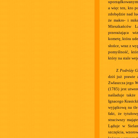
uporządkowanym, 
a więc ten, kto 
zdobędzie nad lu
że makro- i mik
Mieszkańców L
przerażająca wi
kometę, która ude
słońce, wraz z wy
pomyślność, któ
który na stale we
Z
Podróży G
dziś już prawie 
Zwłaszcza jego
W
(1785) jest utwo
naśladuje także
Ignacego Krasick
wyjątkową na tle 
fakt, że tytuło
straciwszy mająt
Ląduje w Sielan
szczęścia, wzoro