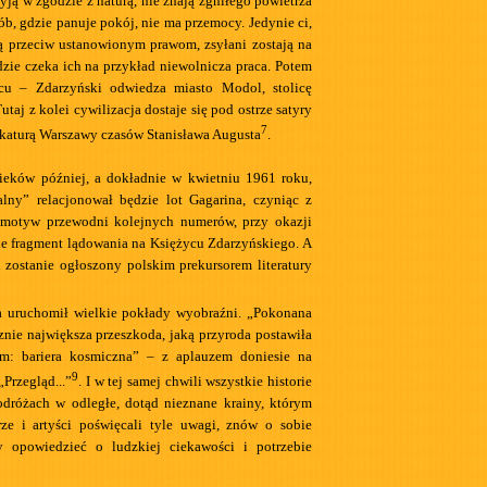
ją w zgodzie z naturą, nie znają zgniłego powietrza
ób, gdzie panuje pokój, nie ma przemocy. Jedynie ci,
ą przeciw ustanowionym prawom, zsyłani zostają na
zie czeka ich na przykład niewolnicza praca. Potem
cu – Zdarzyński odwiedza miasto Modol, stolicę
taj z kolei cywilizacja dostaje się pod ostrze satyry
7
ykaturą Warszawy czasów Stanisława Augusta
.
ieków później, a dokładnie w kwietniu 1961 roku,
alny” relacjonował będzie lot Gagarina, czyniąc z
 motyw przewodni kolejnych numerów, przy okazji
e fragment lądowania na Księżycu Zdarzyńskiego. A
 zostanie ogłoszony polskim prekursorem literatury
a uruchomił wielkie pokłady wyobraźni. „Pokonana
znie największa przeszkoda, jaką przyroda postawiła
em: bariera kosmiczna” – z aplauzem doniesie na
9
„Przegląd...”
. I w tej samej chwili wszystkie historie
odróżach w odległe, dotąd nieznane krainy, którym
arze i artyści poświęcali tyle uwagi, znów o sobie
y opowiedzieć o ludzkiej ciekawości i potrzebie