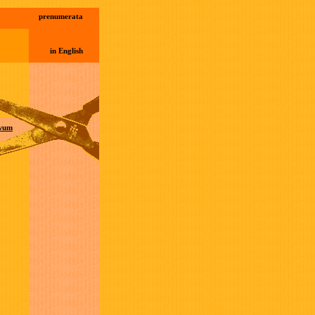
prenumerata
in English
wum