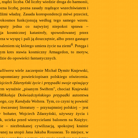
rządzi liczba. Od liczby wiedzie droga do harmonii,
pozna liczbę, pozna zasady rządzące wszechświatem i
dźmi władzę. Zasada korespondencji mówi przecież,
rokosmos funkcjonują według tego samego wzoru.
aputy jedna co najwyżej niepokoi sprawa –
zja kosmicznej katastrofy, spowodowanej przez
rza w wyspę i pali ją doszczętnie, albo przez gasnące
6
paleniem się którego umiera życie na ziemi
. Potęga i
rym kres stawia kosmiczny Armagedon, to motyw,
jdzie do opowieści fantastycznych.
ulliwera
wiele zaczerpnie Michał Dymitr Krajewski,
zapomniany powieściopisarz polskiego oświecenia.
ojciech Zdarzyński życie i przypadki swoje opisujący
rem wyraźnie „pisanym Swiftem”, chociaż Krajewski
Mikołaja Doświadczyńskiego przypadki
autorstwa
iego, czy
Kandyda
Woltera. Tym, co czyni tę powieść
ówczesnej literatury – przynajmniej polskiej – jest
wy bohater, Wojciech Zdarzyński, używszy życia i
ek, ucieka przed wierzycielami balonem na Księżyc.
ie – niezbrukanej cywilizacją, spokojnej krainie
wanej na utopii Jana Jakuba Rousseau. To miejsce, w