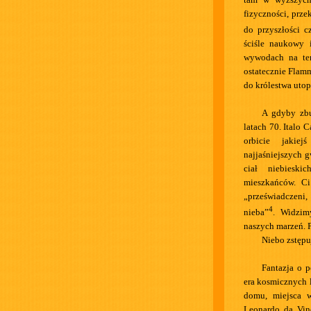
fizyczności, prz
do przyszłości c
ściśle naukowy 
wywodach na tem
ostatecznie Flam
do królestwa utop
A gdyby zbu
latach 70. Italo 
orbicie jakie
najjaśniejszych g
ciał niebieski
mieszkańców. Ci
„przeświadczen
4
nieba”
. Widzim
naszych marzeń. 
Niebo zstępu
Fantazja o p
era kosmicznych 
domu, miejsca w
Leonardo da Vin