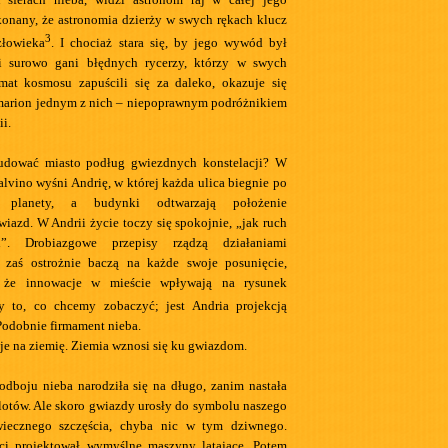
ekonany, że astronomia dzierży w swych rękach klucz
3
złowieka
. I chociaż stara się, by jego wywód był
i surowo gani błędnych rycerzy, którzy w swych
at kosmosu zapuścili się za daleko, okazuje się
marion jednym z nich – niepoprawnym podróżnikiem
ii.
dować miasto podług gwiezdnych konstelacji? W
Calvino wyśni Andrię, w której każda ulica biegnie po
jś planety, a budynki odtwarzają położenie
wiazd. W Andrii życie toczy się spokojnie, „jak ruch
ch”. Drobiazgowe przepisy rządzą działaniami
 zaś ostrożnie baczą na każde swoje posunięcie,
i, że innowacje w mieście wpływają na rysunek
y to, co chcemy zobaczyć; jest Andria projekcją
Podobnie firmament nieba.
je na ziemię. Ziemia wznosi się ku gwiazdom.
odboju nieba narodziła się na długo, zanim nastała
lotów. Ale skoro gwiazdy urosły do symbolu naszego
iecznego szczęścia, chyba nic w tym dziwnego.
ci projektował wymyślne maszyny latające. Potem