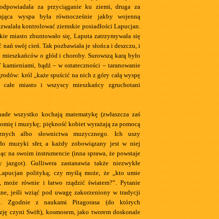
odpowiadała za przyciąganie ku ziemi, druga za
tająca wyspa była równocześnie jakby wojenną
ozwalała kontrolować ziemskie posiadłości Lapucjan.
skie miasto zbuntowało się, Laputa zatrzymywała się
ć nań swój cień. Tak pozbawiała je słońca i deszczu, i
o mieszkańców o głód i choroby. Surowszą karą było
kamieniami, bądź – w ostateczności – taranowanie
rodów: król „każe spuścić na nich z góry całą wyspę
 całe miasto i wszyscy mieszkańcy zgruchotani
nade wszystko kochają matematykę (zwłaszcza zaś
onomię i muzykę; piękność kobiet wyrażają za pomocą
cznych albo słownictwa muzycznego. Ich uszy
do muzyki sfer, a każdy zobowiązany jest w niej
jąc na swoim instrumencie (inna sprawa, że powstaje
y jazgot). Gulliwera zastanawia także niezwykłe
 Lapucjan polityką; czy myślą może, że „kto umie
, może równie i łatwo rządzić światem?”. Pytanie
czne, jeśli wziąć pod uwagę zakorzeniony w tradycji
mit. Zgodnie z naukami Pitagorasa (do których
zję czyni Swift), kosmosem, jako tworem doskonale