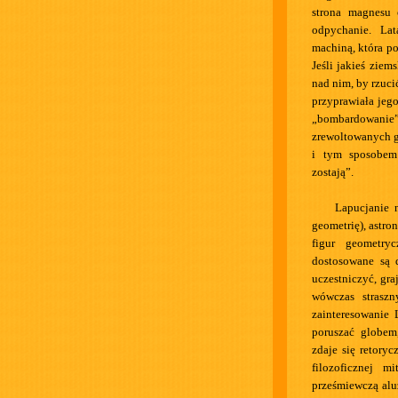
strona magnesu 
odpychanie. La
machiną, która p
Jeśli jakieś ziem
nad nim, by rzuci
przyprawiała jeg
„bombardowanie” 
zrewoltowanych g
i tym sposobem
zostają”.
Lapucjanie 
geometrię), astr
figur geometry
dostosowane są 
uczestniczyć, gra
wówczas straszn
zainteresowanie
poruszać globem
zdaje się retory
filozoficznej 
prześmiewczą alu