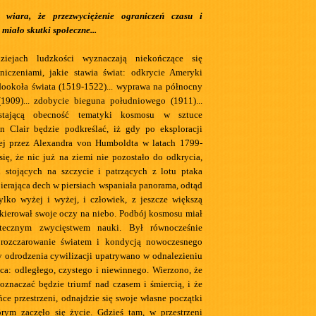
 wiara, że przezwyciężenie ograniczeń czasu i
 miało skutki społeczne...
iejach ludzkości wyznaczają niekończące się
niczeniami, jakie stawia świat: odkrycie Ameryki
 dookoła świata (1519-1522)... wyprawa na północny
1909)... zdobycie bieguna południowego (1911)...
astającą obecność tematyki kosmosu w sztuce
n Clair będzie podkreślać, iż gdy po eksploracji
j przez Alexandra von Humboldta w latach 1799-
ię, że nic już na ziemi nie pozostało do odkrycia,
 stojących na szczycie i patrzących z lotu ptaka
pierająca dech w piersiach wspaniała panorama, odtąd
tylko wyżej i wyżej, i człowiek, z jeszcze większą
skierował swoje oczy na niebo. Podbój kosmosu miał
atecznym zwycięstwem nauki. Był równocześnie
rozczarowanie światem i kondycją nowoczesnego
y odrodzenia cywilizacji upatrywano w odnalezieniu
ca: odległego, czystego i niewinnego. Wierzono, że
znaczać będzie triumf nad czasem i śmiercią, i że
ńce przestrzeni, odnajdzie się swoje własne początki
rym zaczęło się życie. Gdzieś tam, w przestrzeni