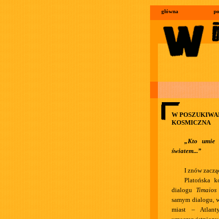
główna
po
W POSZUKIWAN
KOSMICZNA
„Kto umie 
światem...”
I znów zaczą
Platońska k
dialogu
Timaios
samym dialogu, w
miast – Atlant