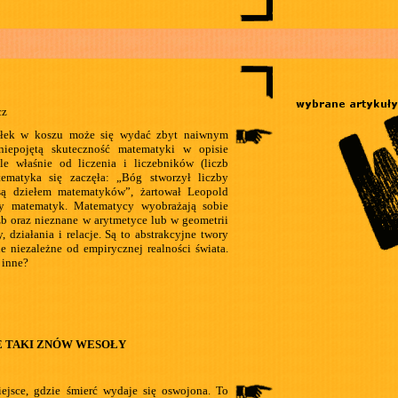
cz
błek w koszu może się wydać zbyt naiwnym
iepojętą skuteczność matematyki w opisie
le właśnie od liczenia i liczebników (liczb
tematyka się zaczęła: „Bóg stworzył liczby
 są dziełem matematyków”, żartował Leopold
ny matematyk. Matematycy wyobrażają sobie
czb oraz nieznane w arytmetyce lub w geometrii
, działania i relacje. Są to abstrakcyjne twory
ie niezależne od empirycznej realności świata.
 inne?
E TAKI ZNÓW WESOŁY
iejsce, gdzie śmierć wydaje się oswojona. To