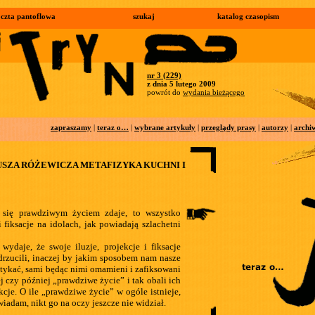
czta pantoflowa
szukaj
katalog czasopism
nr 3 (229)
z dnia 5 lutego 2009
powrót do
wydania bieżącego
zapraszamy
|
teraz o…
|
wybrane artykuły
|
przeglądy prasy
|
autorzy
|
archi
DEUSZA RÓŻEWICZA METAFIZYKA KUCHNI I
się prawdziwym życiem zdaje, to wszystko
 i fiksacje na idolach, jak powiadają szlachetni
wydaje, że swoje iluzje, projekcje i fiksacje
odrzucili, inaczej by jakim sposobem nam nasze
tykać, sami będąc nimi omamieni i zafiksowani
ej czy później „prawdziwe życie” i tak obali ich
ukcje. O ile „prawdziwe życie” w ogóle istnieje,
iadam, nikt go na oczy jeszcze nie widział.