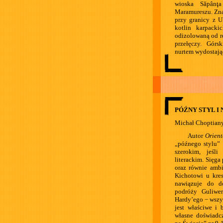
wioska Săpânţ
Maramureszu. Zna
przy granicy z U
kotlin karpacki
odizolowaną od r
przełęczy. Górs
nurtem wydostając
PÓŹNY STYL I
Michał Choptian
Autor
Orient
„późnego stylu”
szerokim, jeśl
literackim. Sięga
oraz równie amb
Kichotowi u kres
nawiązuje do do
podróży Guliwer
Hardy’ego − wszy
jest właściwe i 
własne doświadcz