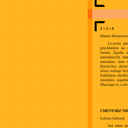
2 + 2 = 4
Marek Abramowi
Liczenie ja
przykładem na n
świata. Zgoda, a
naturalnych) ma
naturalne, inne
Kronecker, słyn
różne rodzaje li
Euklidesa obiekty
intelektu, zupełn
Dlaczego te, a nie
CMENTARZ NI
Łukasz Galusek
Jest takie m