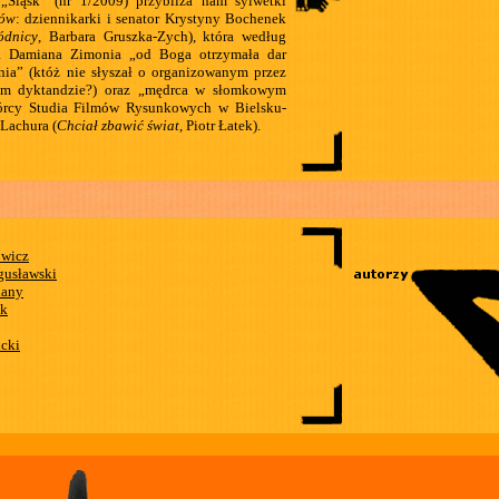
„Śląsk” (nr 1/2009) przybliża nam sylwetki
ów
: dziennikarki i senator Krystyny Bochenek
ódnicy
, Barbara Gruszka-Zych), która według
a Damiana Zimonia „od Boga otrzymała dar
ania” (któż nie słyszał o organizowanym przez
im dyktandzie?) oraz „mędrca w słomkowym
órcy Studia Filmów Rysunkowych w Bielsku-
 Lachura (
Chciał zbawić świat
, Piotr Łatek).
wicz
gusławski
iany
ek
cki