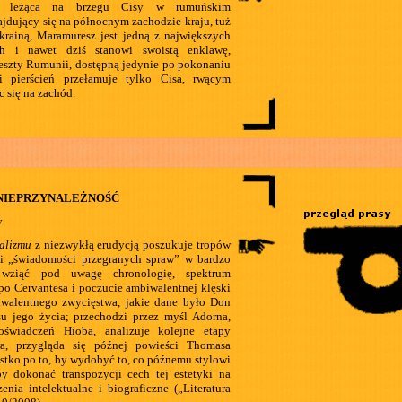
a leżąca na brzegu Cisy w rumuńskim
jdujący się na północnym zachodzie kraju, tuż
krainą, Maramuresz jest jedną z największych
ch i nawet dziś stanowi swoistą enklawę,
eszty Rumunii, dostępną jedynie po pokonaniu
ki pierścień przełamuje tylko Cisa, rwącym
 się na zachód.
 NIEPRZYNALEŻNOŚĆ
y
alizmu
z niezwykłą erudycją poszukuje tropów
 i „świadomości przegranych spraw” w bardzo
i wziąć pod uwagę chronologię, spektrum
 po Cervantesa i poczucie ambiwalentnej klęski
iwalentnego zwycięstwa, jakie dane było Don
u jego życia; przechodzi przez myśl Adorna,
świadczeń Hioba, analizuje kolejne etapy
a, przygląda się późnej powieści Thomasa
stko po to, by wydobyć to, co późnemu stylowi
by dokonać transpozycji cech tej estetyki na
enia intelektualne i biograficzne („Literatura