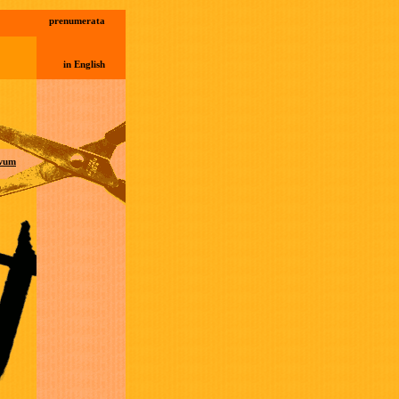
prenumerata
in English
wum