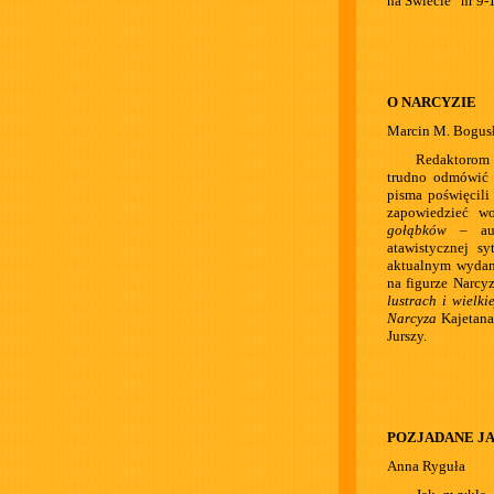
na Świecie” nr 9-
O NARCYZIE
Marcin M. Bogus
Redaktorom k
trudno odmówić 
pisma poświęcili
zapowiedzieć w
gołąbków
– aut
atawistycznej s
aktualnym wydani
na figurze Narcy
lustrach i wielki
Narcyza
Kajetana
Jurszy.
POZJADANE J
Anna Ryguła