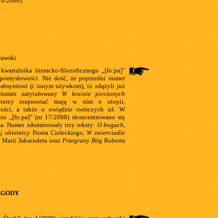
10/2008).
ławski
wartalnika literacko-filozoficznego „[fo:pa]”
pomysłowości. Nie dość, że poprzedni numer
 absyntowi (i innym używkom), to zdążyli już
olumin zatytułowany
W krainie pieczonych
orzy rozprawiać mają w nim o utopii,
ytości, a także o uwiądzie twórczych sił. W
u „[fo:pa]” (nr 17/2008) skoncentrowano się
za. Numer zdominowały trzy teksty:
O bogach,
ej obietnicy
Piotra Cieleckiego,
W zwierciadle
 Marii Jaksendera oraz
Przegrany Bóg
Roberta
AGODY