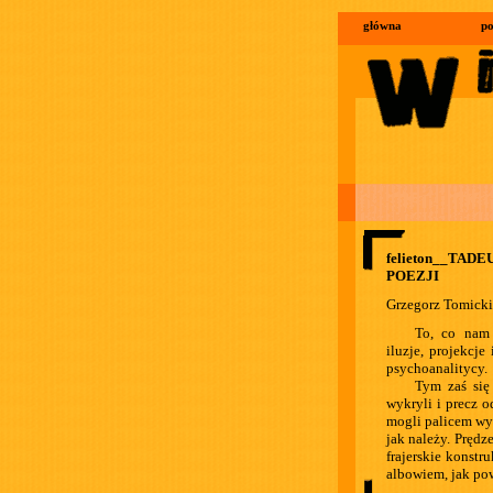
główna
po
felieton__TA
POEZJI
Grzegorz Tomicki
To, co nam 
iluzje, projekcje
psychoanalitycy.
Tym zaś się 
wykryli i precz 
mogli palicem wy
jak należy. Prędz
frajerskie konstr
albowiem, jak pow