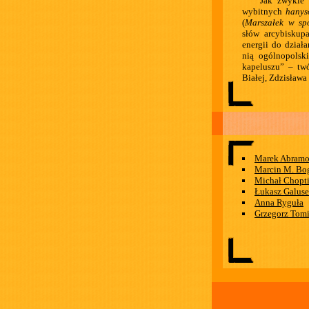
Jak zwykle 
wybitnych
hanys
(
Marszałek w sp
słów arcybiskup
energii do dział
nią ogólnopolsk
kapeluszu” – tw
Białej, Zdzisława
Marek Abramo
Marcin M. Bo
Michał Chopt
Łukasz Galus
Anna Ryguła
Grzegorz Tomi