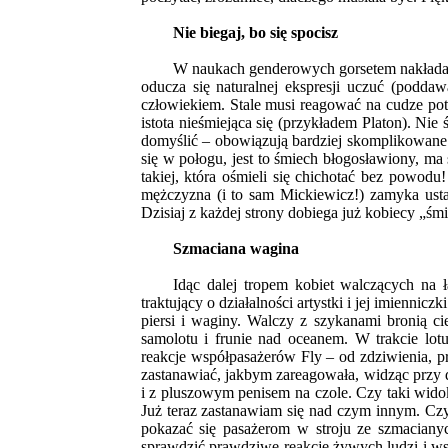
Nie biegaj, bo się spocisz
W naukach genderowych gorsetem nakładany
oducza się naturalnej ekspresji uczuć (poddaw
człowiekiem. Stale musi reagować na cudze po
istota nieśmiejąca się (przykładem Platon). Nie
domyślić – obowiązują bardziej skomplikowane
się w połogu, jest to śmiech błogosławiony, ma
takiej, która ośmieli się chichotać bez powodu
mężczyzna (i to sam Mickiewicz!) zamyka usta 
Dzisiaj z każdej strony dobiega już kobiecy „ś
Szmaciana wagina
Idąc dalej tropem kobiet walczących na
traktujący o działalności artystki i jej imiennicz
piersi i waginy. Walczy z szykanami bronią c
samolotu i frunie nad oceanem. W trakcie lo
reakcje współpasażerów Fly – od zdziwienia, p
zastanawiać, jakbym zareagowała, widząc przy 
i z pluszowym penisem na czole. Czy taki wido
Już teraz zastanawiam się nad czym innym. Czy 
pokazać się pasażerom w stroju ze szmacianych
sprawdzić prawdziwe reakcje żywych ludzi i w