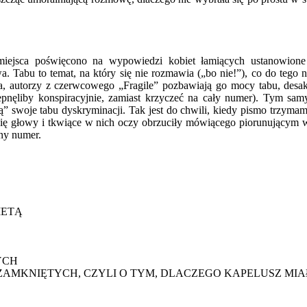
iejsca poświęcono na wypowiedzi kobiet łamiących ustanowione
 Tabu to temat, na który się nie rozmawia („bo nie!”), co do tego
a, autorzy z czerwcowego „Fragile” pozbawiają go mocy tabu, desa
epnęliby konspiracyjnie, zamiast krzyczeć na cały numer). Tym sam
ją” swoje tabu dyskryminacji. Tak jest do chwili, kiedy pismo trzyma
się głowy i tkwiące w nich oczy obrzuciły mówiącego piorunującym 
ny numer.
IETĄ
YCH
ZAMKNIĘTYCH, CZYLI O TYM, DLACZEGO KAPELUSZ MI