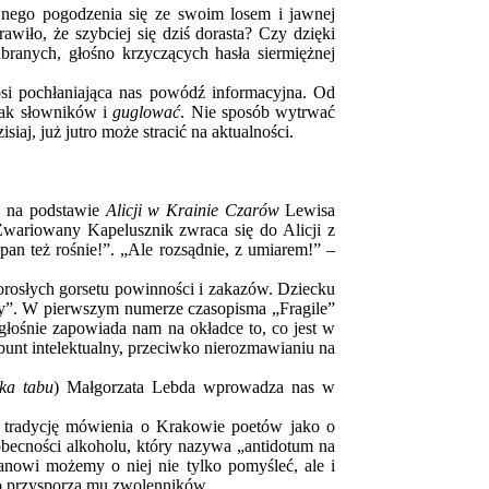
cyjnego pogodzenia się ze swoim losem i jawnej
iło, że szybciej się dziś dorasta? Czy dzięki
ubranych, głośno krzyczących hasła siermiężnej
osi pochłaniająca nas powódź informacyjna. Od
tak słowników i
guglować
. Nie sposób wytrwać
iaj, już jutro może stracić na aktualności.
j na podstawie
Alicji w Krainie Czarów
Lewisa
Zwariowany Kapelusznik zwraca się do Alicji z
pan też rośnie!”. „Ale rozsądnie, z umiarem!” –
orosłych gorsetu powinności i zakazów. Dziecku
arzy”. W pierwszym numerze czasopisma „Fragile”
głośnie zapowiada nam na okładce to, co jest w
bunt intelektualny, przeciwko nierozmawianiu na
eka tabu
) Małgorzata Lebda wprowadza nas w
 tradycję mówienia o Krakowie poetów jako o
obecności alkoholu, który nazywa „antidotum na
anowi możemy o niej nie tylko pomyśleć, ale i
lko przysporzą mu zwolenników.