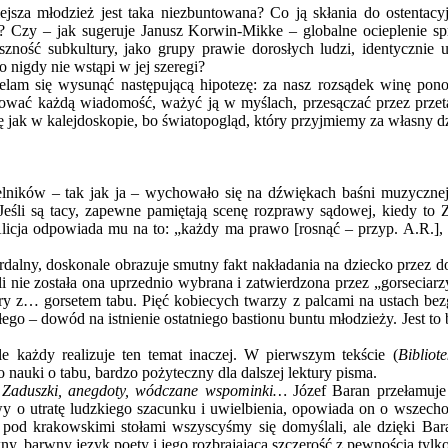
iejsza młodzież jest taka niezbuntowana? Co ją skłania do ostenta
zy – jak sugeruje Janusz Korwin-Mikke – globalne ocieplenie spraw
zność subkultury, jako grupy prawie dorosłych ludzi, identycznie 
o nigdy nie wstąpi w jej szeregi?
ielam się wysunąć następującą hipotezę: za nasz rozsądek winę pon
mować każdą wiadomość, ważyć ją w myślach, przesączać przez prze
ię jak w kalejdoskopie, bo światopogląd, który przyjmiemy za własny dzis
telników – tak jak ja – wychowało się na dźwiękach baśni muzyczne
Jeśli są tacy, zapewne pamiętają scenę rozprawy sądowej, kiedy to 
. Alicja odpowiada mu na to: „każdy ma prawo [rosnąć – przyp. A.R.], 
dalny, doskonale obrazuje smutny fakt nakładania na dziecko przez d
eśli nie została ona uprzednio wybrana i zatwierdzona przez „gorseci
ry z… gorsetem tabu. Pięć kobiecych twarzy z palcami na ustach bez
go – dowód na istnienie ostatniego bastionu buntu młodzieży. Jest to 
e każdy realizuje ten temat inaczej. W pierwszym tekście (
Bibliot
 nauki o tabu, bardzo pożyteczny dla dalszej lektury pisma.
.
Zaduszki, anegdoty, wódczane wspominki…
Józef Baran przełamuje
bawy o utratę ludzkiego szacunku i uwielbienia, opowiada on o wszech
 pod krakowskimi stołami wszyscyśmy się domyślali, ale dzięki Bar
kny, barwny język poety i jego rozbrajająca szczerość z pewnością ty