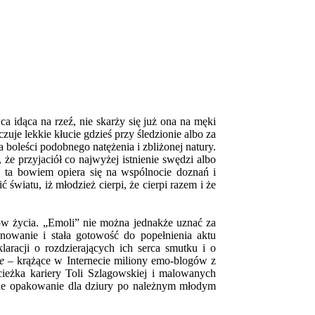
a idąca na rzeź, nie skarży się już ona na męki
zuje lekkie kłucie gdzieś przy śledzionie albo za
boleści podobnego natężenia i zbliżonej natury.
że przyjaciół co najwyżej istnienie swędzi albo
y, ta bowiem opiera się na wspólnocie doznań i
światu, iż młodzież cierpi, że cierpi razem i że
iów życia. „Emoli” nie można jednakże uznać za
nowanie i stała gotowość do popełnienia aktu
aracji o rozdzierających ich serca smutku i o
e
– krążące w Internecie miliony emo-blogów z
cieżka kariery Toli Szlagowskiej i malowanych
rne opakowanie dla dziury po należnym młodym