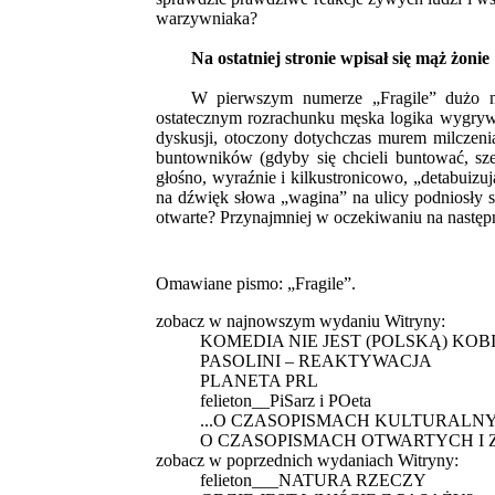
warzywniaka?
Na ostatniej stronie wpisał się mąż żonie
W pierwszym numerze „Fragile” dużo m
ostatecznym rozrachunku męska logika wygrywa.
dyskusji, otoczony dotychczas murem milczeni
buntowników (gdyby się chcieli buntować, sz
głośno, wyraźnie i kilkustronicowo, „detabuizu
na dźwięk słowa „wagina” na ulicy podniosły 
otwarte? Przynajmniej w oczekiwaniu na następ
Omawiane pismo:
„Fragile”
.
zobacz w najnowszym wydaniu Witryny:
KOMEDIA NIE JEST (POLSKĄ) KOB
PASOLINI – REAKTYWACJA
PLANETA PRL
felieton__PiSarz i POeta
...O CZASOPISMACH KULTURALN
O CZASOPISMACH OTWARTYCH I 
zobacz w poprzednich wydaniach Witryny:
felieton___NATURA RZECZY