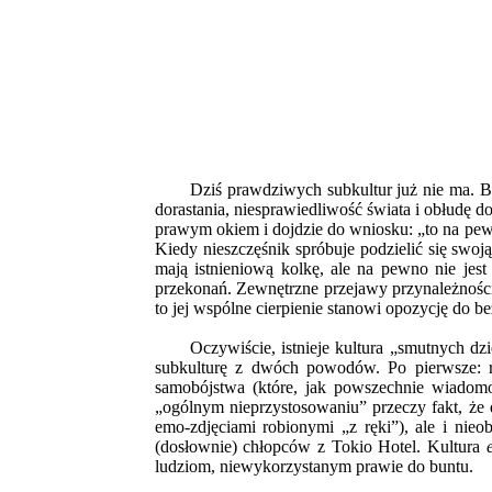
Dziś prawdziwych subkultur już nie ma. Bu
dorastania, niesprawiedliwość świata i obłudę do
prawym okiem i dojdzie do wniosku: „to na pewn
Kiedy nieszczęśnik spróbuje podzielić się swoj
mają istnieniową kolkę, ale na pewno nie jest
przekonań. Zewnętrzne przejawy przynależności d
to jej wspólne cierpienie stanowi opozycję do b
Oczywiście, istnieje kultura „smutnych dzi
subkulturę z dwóch powodów. Po pierwsze: rz
samobójstwa (które, jak powszechnie wiadomo,
„ogólnym nieprzystosowaniu” przeczy fakt, że 
emo-zdjęciami robionymi „z ręki”), ale i nie
(dosłownie) chłopców z Tokio Hotel. Kultura
ludziom, niewykorzystanym prawie do buntu.