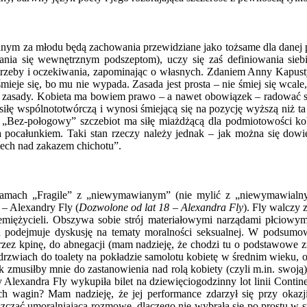
m za młodu będą zachowania przewidziane jako tożsame dla danej płc
ania się wewnętrznym podszeptom), uczy się zaś definiowania siebi
trzeby i oczekiwania, zapominając o własnych. Zdaniem Anny Kapusty
 śmieje się, bo mu nie wypada. Zasada jest prosta – nie śmiej się wca
 zasady. Kobieta ma bowiem prawo – a nawet obowiązek – radować s
 siłę wspólnototwórczą i wynosi śmiejącą się na pozycję wyższą niż t
! „Bez-połogowy” szczebiot ma siłę miażdżącą dla podmiotowości kobi
pocałunkiem. Taki stan rzeczy należy jednak – jak można się dowied
miech nad zakazem chichotu”.
 łamach „Fragile” z „niewymawianym” (nie mylić z „niewymawialny
ki – Alexandry Fly (
Dozwolone od lat 18 – Alexandra Fly
). Fly walczy 
iemiężycieli. Obszywa sobie strój materiałowymi narządami płciowy
tu podejmuje dyskusję na tematy moralności seksualnej. W podsumo
rzez kpinę, do abnegacji (mam nadzieję, że chodzi tu o podstawowe 
drzwiach do toalety na pokładzie samolotu kobietę w średnim wieku,
k zmusiłby mnie do zastanowienia nad rolą kobiety (czyli m.in. swoją
Alexandra Fly wykupiła bilet na dziewięciogodzinny lot linii Contin
 wagin? Mam nadzieję, że jej performance zdarzył się przy okazji l
szcząć umoralniającą rozmowę, dlaczego nie wybrała się po prostu w