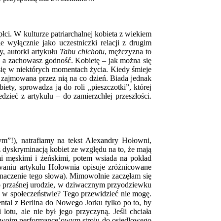
i. W kulturze patriarchalnej kobieta z wiekiem
e wyłącznie jako uczestniczki relacji z drugim
, autorki artykułu
Tabu chichotu
, mężczyzna to
le, a zachowasz godność. Kobietę – jak można się
ię w niektórych momentach życia. Kiedy śmieje
a zajmowana przez nią na co dzień. Biada jednak
ety, sprowadza ją do roli „pieszczotki”, której
zieć z artykułu – do zamierzchłej przeszłości.
m”!), natrafiamy na tekst Alexandry Hołowni,
z dyskryminacją kobiet ze względu na to, że mają
mi męskimi i żeńskimi, potem wsiada na pokład
waniu artykułu Hołownia opisuje zróżnicowane
znaczenie tego słowa). Mimowolnie zaczęłam się
 o przaśnej urodzie, w dziwacznym przyodziewku
) w społeczeństwie? Tego przewidzieć nie mogę.
ental z Berlina do Nowego Jorku tylko po to, by
otu, ale nie był jego przyczyną. Jeśli chciała
 swoim performance’owym stroju do osiedlowego