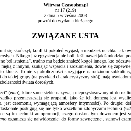
Witryna Czasopism.pl
nr 17 (219)
z dnia 5 września 2008
powrót do
wydania bieżącego
ZWIĄZANE USTA
nt się skończył, konflikt pokoleń wygasł, a młodzież ucichła. Jak owc
rosłych. Nikogo już egzystencja nie boli. Jeśli nawet jakiś młodzian poc
o ból istnienia”, trudno mu będzie znaleźć kogoś innego, kto odczuwa 
ą męką z innymi, szukając wsparcia i zrozumienia, dowie się zapewne, 
 to kłucie. To nie są okoliczności sprzyjające narodzinom subkultur
o takiej grupy (na przykład charakterystyczny strój) mają uświadomić 
ezbolesności świata dorosłych.
eci” (
emo
), które same siebie nazywają nieprzystosowanymi do real
adko przemieszczają się grupami, jako że ich domeną jest wyalie
 jest ceremonią wymagającą atmosfery intymności). Po drugie: dekl
doskonale posługują się nie tylko wszelkimi zdobyczami techniki (
vid
obce są im techniki autopromocji, czego doskonałym dowodem jest ś
emo
ogranicza się najwidoczniej do formy zewnętrznej, stanowi cza