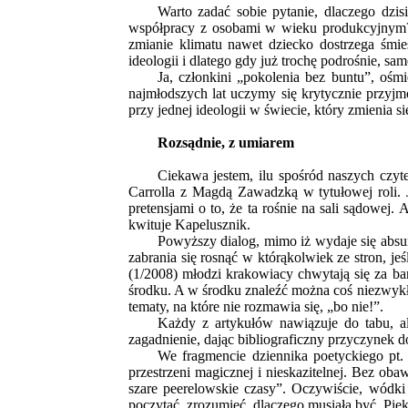
Warto zadać sobie pytanie, dlaczego dzis
współpracy z osobami w wieku produkcyjnym? C
zmianie klimatu nawet dziecko dostrzega śmies
ideologii i dlatego gdy już trochę podrośnie, sam
Ja, członkini „pokolenia bez buntu”, ośm
najmłodszych lat uczymy się krytycznie przyj
przy jednej ideologii w świecie, który zmienia s
Rozsądnie, z umiarem
Ciekawa jestem, ilu spośród naszych czy
Carrolla z Magdą Zawadzką w tytułowej roli. 
pretensjami o to, że ta rośnie na sali sądowej
kwituje Kapelusznik.
Powyższy dialog, mimo iż wydaje się absur
zabrania się rosnąć w którąkolwiek ze stron, j
(1/2008) młodzi krakowiacy chwytają się za ba
środku. A w środku znaleźć można coś niezwykłe
tematy, na które nie rozmawia się, „bo nie!”.
Każdy z artykułów nawiązuje do tabu, al
zagadnienie, dając bibliograficzny przyczynek do
We fragmencie dziennika poetyckiego pt
przestrzeni magicznej i nieskazitelnej. Bez o
szare peerelowskie czasy”. Oczywiście, wódki
poczytać, zrozumieć, dlaczego musiała być. Pię