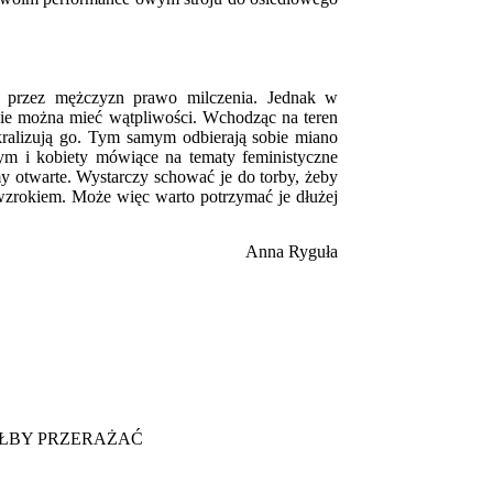
 przez mężczyzn prawo milczenia. Jednak w
 nie można mieć wątpliwości. Wchodząc na teren
kralizują go. Tym samym odbierają sobie miano
ym i kobiety mówiące na tematy feministyczne
my otwarte. Wystarczy schować je do torby, żeby
wzrokiem. Może więc warto potrzymać je dłużej
Anna Ryguła
AŁBY PRZERAŻAĆ