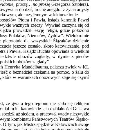
idonie, proszę… no proszę
Grzegorza Sztolera).
owywana do dziś, trochę anegdot z życia artysty
urkowym, ale przyjemnym w lekturze tonie.
postołów Piotra i Pawła, ksiądz kanonik Paweł
zwykle ważnych rzeczy. Wywiad zaczyna się od
iędza prowadził lekcję religii, gdzie położono
ię losy Polaków, Niemców, Żydów”. Wielokrotnie
 pierwotnie dla wszystkich Ślązaków dzielenie
zucia jeszcze zostało, skoro katowiczanie, pod
otra i Pawła. Ksiądz Buchta opowiada o wielkim
ąsiedztwie obozów zagłady, w dymie z pieców
 „polskich obozów zagłady”.
eń Henryka Mandelbauma, palacza zwłok w KL
eść o beznadziei czekania na pomoc, o żalu do
gią, która w warunkach obozowych staje się czymś
, że gwara tego regionu nie stała się reliktem
mniał m.in. katowickie lata działalności Gustawa
 spędził aż siedem, a pracował wtedy niezwykle
aniowym kombinatu Państwowych Teatrów Śląsko-
. O tym, jak Mistrz spędził w Katowicach swoje
w obszernym, bo aż siedmiostronicowym artykule