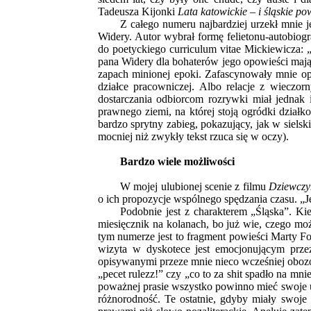
Tadeusza Kijonki
Lata katowickie – i śląskie 
Z całego numeru najbardziej urzekł mnie j
Widery. Autor wybrał formę felietonu-autobiog
do poetyckiego curriculum vitae Mickiewicza: 
pana Widery dla bohaterów jego opowieści mają p
zapach minionej epoki. Zafascynowały mnie op
działce pracowniczej. Albo relacje z wieczo
dostarczania odbiorcom rozrywki miał jednak i
prawnego ziemi, na której stoją ogródki działk
bardzo sprytny zabieg, pokazujący, jak w sielsk
mocniej niż zwykły tekst rzuca się w oczy).
Bardzo wiele możliwości
W mojej ulubionej scenie z filmu
Dziewczy
o ich propozycje wspólnego spędzania czasu. „J
Podobnie jest z charakterem „Śląska”. Ki
miesięcznik na kolanach, bo już wie, czego m
tym numerze jest to fragment powieści Marty F
wizyta w dyskotece jest emocjonującym prz
opisywanymi przeze mnie nieco wcześniej oboz
„pecet rulezz!” czy „co to za shit spadło na m
poważnej prasie wszystko powinno mieć swoje u
różnorodność. Te ostatnie, gdyby miały swoje 