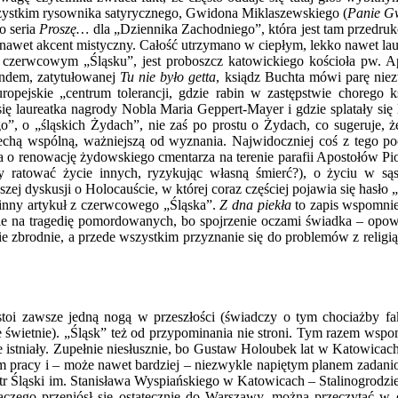
wszystkim rysownika satyrycznego, Gwidona Miklaszewskiego (
Panie Gw
o seria
Proszę…
dla „Dziennika Zachodniego”, która jest tam przedruk
nawet akcent mistyczny. Całość utrzymano w ciepłym, lekko nawet la
 czerwcowym „Śląsku”, jest proboszcz katowickiego kościoła pw. A
ndem, zatytułowanej
Tu nie było getta
, ksiądz Buchta mówi parę nie
uropejskie „centrum tolerancji, gdzie rabin w zastępstwie chorego ks
 się laureatka nagrody Nobla Maria Geppert-Mayer i gdzie splatały s
, o „śląskich Żydach”, nie zaś po prostu o Żydach, co sugeruje, że
echą wspólną, ważniejszą od wyznania. Najwidoczniej coś z tego poc
ia o renowację żydowskiego cmentarza na terenie parafii Apostołów Pi
y ratować życie innych, ryzykując własną śmierć?), o życiu w s
zej dyskusji o Holocauście, w której coraz częściej pojawia się hasło
 inny artykuł z czerwcowego „Śląska”.
Z dna piekła
to zapis wspomni
ie na tragedię pomordowanych, bo spojrzenie oczami świadka – opowi
skie zbrodnie, a przede wszystkim przyznanie się do problemów z reli
toi zawsze jedną nogą w przeszłości (świadczy o tym chociażby fakt
nie świetnie). „Śląsk” też od przypominania nie stroni. Tym razem wspo
 istniały. Zupełnie niesłusznie, bo Gustaw Holoubek lat w Katowicach
em pracy i – może nawet bardziej – niezwykle napiętym planem zad
tr Śląski im. Stanisława Wyspiańskiego w Katowicach – Stalinogrodzie
dlaczego przeniósł się ostatecznie do Warszawy, można przeczytać 