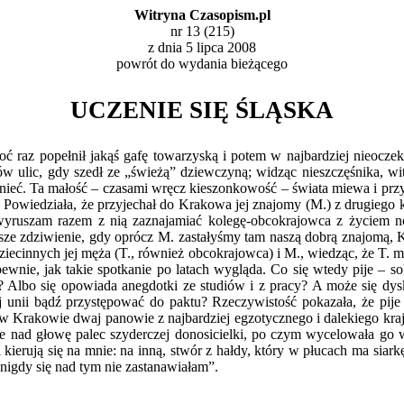
Witryna Czasopism.pl
nr 13 (215)
z dnia 5 lipca 2008
powrót do
wydania bieżącego
UCZENIE SIĘ ŚLĄSKA
hoć raz popełnił jakąś gafę towarzyską i potem w najbardziej nieocz
w ulic, gdy szedł ze „świeżą” dziewczyną; widząc nieszczęśnika, w
ieć. Ta małość – czasami wręcz kieszonkowość – świata miewa i prz
Powiedziała, że przyjechał do Krakowa jej znajomy (M.) z drugiego k
wyruszam razem z nią zaznajamiać kolegę-obcokrajowca z życiem 
nasze zdziwienie, gdy oprócz M. zastałyśmy tam naszą dobrą znajomą
dziecinnych jej męża (T., również obcokrajowca) i M., wiedząc, że T. m
ewnie, jak takie spotkanie po latach wygląda. Co się wtedy pije – 
m? Albo się opowiada anegdotki ze studiów i z pracy? A może się dys
 unii bądź przystępować do paktu? Rzeczywistość pokazała, że pije 
w Krakowie dwaj panowie z najbardziej egzotycznego i dalekiego kraju,
le nad głowę palec szyderczej donosicielki, po czym wycelowała go w
 kierują się na mnie: na inną, stwór z hałdy, który w płucach ma siarkę
nigdy się nad tym nie zastanawiałam”.