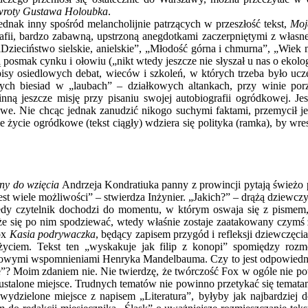
powroty Gustawa Holoubka
.
ednak inny spośród melancholijnie patrzących w przeszłość tekst,
Moj
rafii, bardzo zabawną, upstrzoną anegdotkami zaczerpniętymi z włas
„Dzieciństwo sielskie, anielskie”, „Młodość górna i chmurna”, „Wiek 
osmak cynku i ołowiu („nikt wtedy jeszcze nie słyszał u nas o ekolog
isy osiedlowych debat, wieców i szkoleń, w których trzeba było ucz
rnych biesiad w „laubach” – działkowych altankach, przy winie po
nną jeszcze misję przy pisaniu swojej autobiografii ogródkowej. Je
owe. Nie chcąc jednak zanudzić nikogo suchymi faktami, przemycił je 
ie życie ogródkowe (tekst ciągły) wdziera się polityka (ramka), by w
ny do wzięcia
Andrzeja Kondratiuka panny z prowincji pytają świeżo
est wiele możliwości” – stwierdza Inżynier. „Jakich?” – drążą dziewc
edy czytelnik dochodzi do momentu, w którym oswaja się z pismem, 
oże się po nim spodziewać, wtedy właśnie zostaje zaatakowany czym
ox
Kasia podrywaczka
, będący zapisem przygód i refleksji dziewczęci
eżyciem. Tekst ten „wyskakuje jak filip z konopi” spomiędzy ro
owymi wspomnieniami Henryka Mandelbauma. Czy to jest odpowiednie m
nie”? Moim zdaniem nie. Nie twierdzę, że twórczość Fox w ogóle nie 
stalone miejsce. Trudnych tematów nie powinno przetykać się temata
wydzielone miejsce z napisem „Literatura”, byłyby jak najbardziej do