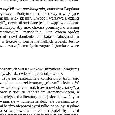
a ogródkowa autobiografia
, autorstwa Bogdana
nego życia. Podtytułom nadał nazwy nawiązujące
męski, wiek klęski”. Owoce i warzywa z działki
ii”), czytelnikowi dane jest niewątpliwie odczuć
estniczyć, aby móc chociaż pomarzyć o własnej
rzeczkowym i mandolinie... Pan Widera oprócz
st nią uświadomienie nam katastrofalnego stanu
w tekście w formie niewielkich tabelek. Jest to
reszcie zacząć temu życiu zagrażać (ramka zawsze
 poznanych warszawiaków (Inżyniera i Magistra)
zyny. „Bardzo wiele” – pada odpowiedź.
czuje się bezpiecznie i komfortowo, trzymając
ś zupełnie nieoczekiwanym, „obcym” tekstem. W
a w wieku, gdy na rodziców mówi się „starzy”, a
zmowy z doc. dr. Andrzejem Romanowiczem, a
iejsce dla literatury pełnej sformułowań typu
powinna się w numerze znaleźć, ale uważam, że w
mi bardzo niepoważnymi tylko po to, by uzyskać
 zaakceptowania – literatura rządzi się innymi