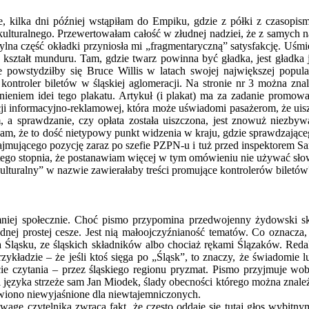
, kilka dni później wstąpiłam do Empiku, gdzie z półki z czasopi
ulturalnego. Przewertowałam całość w złudnej nadziei, że z samych 
tylna część okładki przyniosła mi „fragmentaryczną” satysfakcję. Uśmi
a kształt munduru. Tam, gdzie twarz powinna być gładka, jest gładk
nie powstydziłby się Bruce Willis w latach swojej największej pop
 kontroler biletów w śląskiej aglomeracji. Na stronie nr 3 można zn
nieniem idei tego plakatu. Artykuł (i plakat) ma za zadanie promo
kcji informacyjno-reklamowej, która może uświadomi pasażerom, że uis
, a sprawdzanie, czy opłata została uiszczona, jest znowuż niezbyw
am, że to dość nietypowy punkt widzenia w kraju, gdzie sprawdzającego
jmującego pozycję zaraz po szefie PZPN-u i tuż przed inspektorem San
o tego stopnia, że postanawiam więcej w tym omówieniu nie używać sło
kulturalny” w nazwie zawierałaby treści promujące kontrolerów biletów
mniej społecznie. Choć pismo przypomina przedwojenny żydowski skle
ednej prostej cesze. Jest nią małoojczyźnianość tematów. Co oznacz
 Śląsku, ze śląskich składników albo chociaż rękami Ślązaków. Reda
zykładzie – że jeśli ktoś sięga po „Śląsk”, to znaczy, że świadomie 
 czytania – przez śląskiego regionu pryzmat. Pismo przyjmuje wobe
 języka strzeże sam Jan Miodek, ślady obecności którego można znaleźć 
tawiono niewyjaśnione dla niewtajemniczonych.
gę czytelnika zwraca fakt, że często oddaje się tutaj głos wybitnym