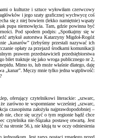
smami o kulturze i sztuce wyłowiłam czerwcowy
nagłówków i jego szaty graficznej wychwycę coś
echa się z niej bowiem (lekko namiętnie) wąsaty
a jak pupa niemowlęcia. Tam, gdzie powinna być
ularności. Pod spodem podpis: „Spotkajmy się w
aleźć artykuł autorstwa Katarzyny Migdoł-Rogóż
wanie „kanarów” (żebyśmy przestali nazywać ich
zczanie opłaty za przejazd środkami komunikacji
alnym prawem przedstawicieli przedsiębiorstwa
 bilet traktuje się jako wroga publicznego nr 2,
epidu. Mimo to, lub może właśnie dlatego, daję
wa „kanar”. Męczy mnie tylko jedna wątpliwość:
?
p, oferujący czytelnikowi literackie: „szwarc,
a, że zarówno te wspomniane wcześniej „szwarc,
kcja czasopisma założyła najprawdopodobniej –
lub nie, chce się uczyć o tym regionie bądź chce
c czytelnika nie-Ślązaka postawę otwartą. Jest
na stronie 56.), nie kłują tu w oczy odniesienia
 jednostkom. Jest zarys postaci zmarłego przed