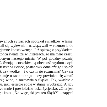
ekiwanych sytuacjach spotykał świadków własnej
itali się wylewnie i nawiązywali w rozmowie do
yjemne konsekwencje. Już spieszę z przykładem.
ońca świata, że w interesach, że ma mało czasu,
nocnym naszego miasta. W pół godziny później
, K. Swoją nieoczekiwaną obecność wytłumaczyła
ieszka w Polsce, postanowił odnaleźć go i spleść
sok czy wódkę – i o czym się rozmawia? Czy się
kutuje o swoim kraju – czy powinien się zbroić
się wino, a rozmawia o Śląsku. Tak, właśnie o
 jaki jesteście sobie w stanie wyobrazić. A gdy
e mnie i powiedziała oskarżycielsko: „Ona jest
 i koks. „No więc jaki jest ten Śląsk?” – zapytał