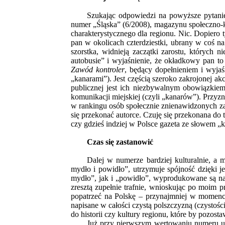
Szukając odpowiedzi na powyższe pytanie
numer „Śląska” (6/2008), magazynu społeczno-k
charakterystycznego dla regionu. Nic. Dopiero 
pan w okolicach czterdziestki, ubrany w coś n
szorstka, widnieją zaczątki zarostu, których 
autobusie” i wyjaśnienie, że okładkowy pan to
Zawód kontroler
, będący dopełnieniem i wyjaś
„kanarami”). Jest częścią szeroko zakrojonej a
publicznej jest ich niezbywalnym obowiązkiem
komunikacji miejskiej (czyli „kanarów”). Przyzn
w rankingu osób społecznie znienawidzonych za
się przekonać autorce. Czuję się przekonana d
czy gdzieś indziej w Polsce gazeta ze słowem „
Czas się zastanowić
Dalej w numerze bardziej kulturalnie, a 
mydło i powidło”, utrzymuje spójność dzięki j
mydło”, jak i „powidło”, wyprodukowane są na
zresztą zupełnie trafnie, wnioskując po moim pr
popatrzeć na Polskę – przynajmniej w momencie
napisane w całości czystą polszczyzną (czystości
do historii czy kultury regionu, które by pozos
Już przy pierwszym wertowaniu numeru uwa