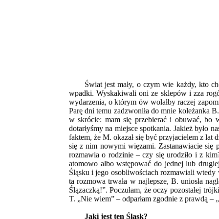
Świat jest mały, o czym wie każdy, kto c
wpadki. Wyskakiwali oni ze sklepów i zza rogó
wydarzenia, o którym ów wolałby raczej zapomn
Parę dni temu zadzwoniła do mnie koleżanka B. 
w skrócie: mam się przebierać i obuwać, bo 
dotarłyśmy na miejsce spotkania. Jakież było 
faktem, że M. okazał się być przyjacielem z lat 
się z nim nowymi więzami. Zastanawiacie się p
rozmawia o rodzinie – czy się urodziło i z ki
atomowo albo wstępować do jednej lub drugiej
Śląsku i jego osobliwościach rozmawiali wtedy 
ta rozmowa trwała w najlepsze, B. uniosła nag
Ślązaczką!”. Poczułam, że oczy pozostałej trójki
T. „Nie wiem” – odparłam zgodnie z prawdą – „
Jaki jest ten Śląsk?