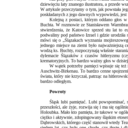
dziewięciu laty znanego ilustratora, a przede 
W artykule przeczytamy o tym, jak powstała jeg
poskładanych z jego dawnych wypowiedzi, jest 
Kolejną z postaci, którym oddano głos w
Buchta. W rozmowie ze Stanisławem Warmbra
stwierdzenia, że Katowice sprzed stu lat to e
podwaliny pod państwo Izrael i gdzie urodziła
mówi się o „Ślązakach wyznania mojżeszowego”
jednego miejsce na ziemi było najważniejszą c
wodzą ks. Buchty, rozpoczynają właśnie staran
dylemacie Ślązaków z czasów hitleryzmu (cz
krematoryjnych. To bardzo ważny głos w dzisiejs
W wątek potrzeby pamięci wpisuje się też
Auschwitz-Birkenau. To bardzo cenne spojrzen
świata, który nie krzyczał, patrząc na hitlerow
bardzo odległym.
Powroty
Śląsk lubi pamiętać. Lubi powspominać, s
przeszłości, ale żyje, rozwija się i ma się ogól
Holoubka. Mało kto pamięta, że takowe w ogóle
ciężko i aktywnie, zdopingowany śląskim etos
Dąbrowskich, którego część stanowił wtedy Tea
siedem lat, czy były one chude, czy tłuste i 