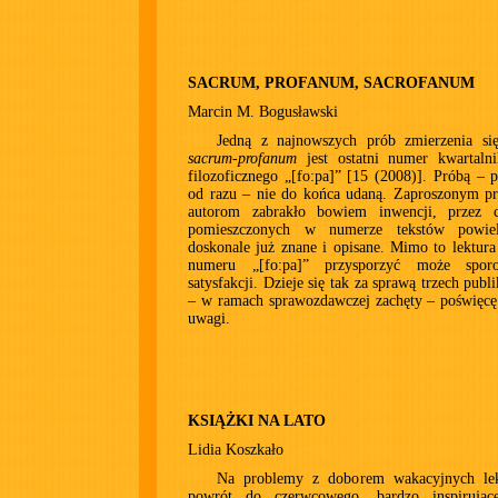
SACRUM, PROFANUM, SACROFANUM
Marcin M. Bogusławski
Jedną z najnowszych prób zmierzenia si
sacrum-profanum
jest ostatni numer kwartalni
filozoficznego „[fo:pa]” [15 (2008)]. Próbą –
od razu – nie do końca udaną. Zaproszonym pr
autorom zabrakło bowiem inwencji, przez 
pomieszczonych w numerze tekstów powie
doskonale już znane i opisane. Mimo to lektur
numeru „[fo:pa]” przysporzyć może spor
satysfakcji. Dzieje się tak za sprawą trzech publ
– w ramach sprawozdawczej zachęty – poświęcę
uwagi.
KSIĄŻKI NA LATO
Lidia Koszkało
Na problemy z doborem wakacyjnych lek
powrót do czerwcowego, bardzo inspirując