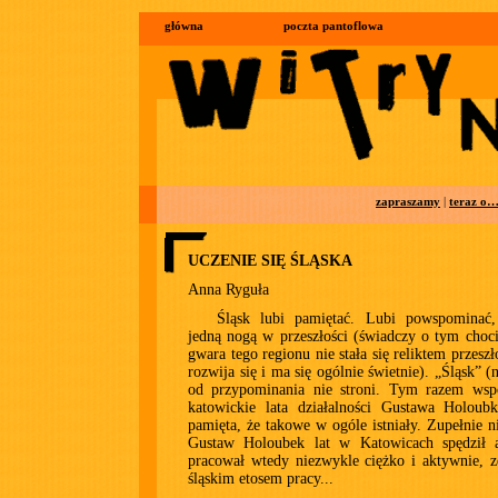
główna
poczta pantoflowa
zapraszamy
|
teraz o
UCZENIE SIĘ ŚLĄSKA
Anna Ryguła
Śląsk lubi pamiętać. Lubi powspominać,
jedną nogą w przeszłości (świadczy o tym choci
gwara tego regionu nie stała się reliktem przeszło
rozwija się i ma się ogólnie świetnie). „Śląsk” (
od przypominania nie stroni. Tym razem wsp
katowickie lata działalności Gustawa Holoub
pamięta, że takowe w ogóle istniały. Zupełnie ni
Gustaw Holoubek lat w Katowicach spędził 
pracował wtedy niezwykle ciężko i aktywnie, 
śląskim etosem pracy...