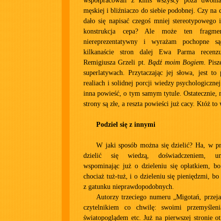
współpracowali z kimś wszyscy poza dwoma
męskiej i bliźniaczo do siebie podobnej. Czy na
dało się napisać czegoś mniej stereotypowego i
konstrukcja cepa? Ale może ten fragmen
niereprezentatywny i wyrażam pochopne s
kilkanaście stron dalej Ewa Parma recenz
Remigiusza Grzeli pt.
Bądź moim Bogiem
. Pis
superlatywach. Przytaczając jej słowa, jest to
realiach i solidnej porcji wiedzy psychologiczne
inna powieść, o tym samym tytule. Ostatecznie, 
strony są złe, a reszta powieści już cacy. Któż to
Podziel się z innymi
W jaki sposób można się dzielić? Ha, w pr
dzielić się wiedzą, doświadczeniem, umi
wspominając już o dzieleniu się opłatkiem, bo
chociaż tuż-tuż, i o dzieleniu się pieniędzmi, bo
z gatunku nieprawdopodobnych.
Autorzy trzeciego numeru „Migotań, przejaś
czytelnikiem co chwilę: swoimi przemyśleni
światopoglądem etc. Już na pierwszej stronie 