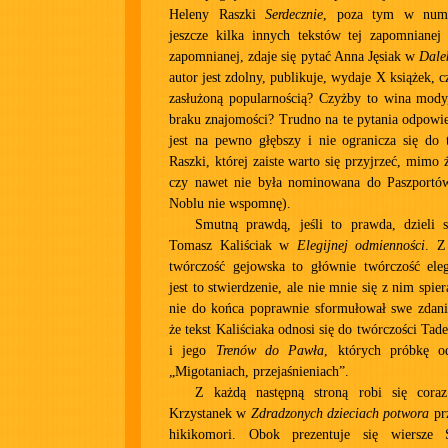
Heleny Raszki
Serdecznie
, poza tym w nume
jeszcze kilka innych tekstów tej zapomnianej 
zapomnianej, zdaje się pytać Anna Jęsiak w
Dale
autor jest zdolny, publikuje, wydaje X książek, c
zasłużoną popularnością? Czyżby to wina mody
braku znajomości? Trudno na te pytania odpowi
jest na pewno głębszy i nie ogranicza się do 
Raszki, której zaiste warto się przyjrzeć, mimo 
czy nawet nie była nominowana do Paszportów
Noblu nie wspomnę).
Smutną prawdą, jeśli to prawda, dzieli s
Tomasz Kaliściak w
Elegijnej odmienności
. Z
twórczość gejowska to głównie twórczość elegi
jest to stwierdzenie, ale nie mnie się z nim spie
nie do końca poprawnie sformułował swe zdani
że tekst Kaliściaka odnosi się do twórczości Ta
i jego
Trenów do Pawła
, których próbkę 
„Migotaniach, przejaśnieniach”.
Z każdą następną stroną robi się coraz
Krzystanek w
Zdradzonych dzieciach potwora
pr
hikikomori. Obok prezentuje się wiersze 