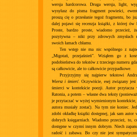
wersja hardcorowa. Druga wersja, light, wyg
wysyłasz do pisma fragment powieści, ewent
proszą cię o przesłanie tegoż fragmentu, bo już
dalej pojawi się recenzja książki, z której ów
Proste, bardzo proste, wiadomo przecież, ż
pozytywna – nikt przy zdrowych zmysłach n
swoich łamach chłamu.
Ten wstęp nie ma nic wspólnego z naj
„Migotań, przejaśnień”. Wziąłem go z kos
podobieństwa do tekstów z trzeciego numeru gd
są całkowicie, ale to całkowicie przypadkowe.
Przyjrzyjmy się najpierw tekstowi Andr
Wiersz i śmierć
. Oczywiście, esej związany jes
śmierci w kontekście poezji. Autor przytacza 
Ratonia, a potem – własne dwa teksty (ponieważ
je przytaczać w wyżej wymienionym kontekście,
autora musiały zostać). Na tym nie koniec. Je
zdobi okładkę książki dostępnej, jak sam autor
dobrych księgarniach. Wiadomo przecież, to, c
dostępne w czymś innym dobrym. Niech zapanu
radość i zabawa. Bo czy nie jest sympatyczni