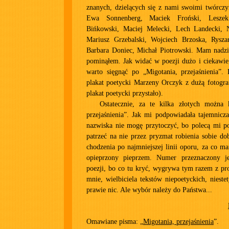
znanych, dzielących się z nami swoimi twórczy
Ewa Sonnenberg, Maciek Froński, Leszek 
Bińkowski, Maciej Melecki, Lech Landecki, 
Mariusz Grzebalski, Wojciech Brzoska, Rysza
Barbara Doniec, Michał Piotrowski. Mam nadzie
pominąłem. Jak widać w poezji dużo i ciekawie,
warto sięgnąć po „Migotania, przejaśnienia”.
plakat poetycki Marzeny Orczyk z dużą fotograf
plakat poetycki przystało).
Ostatecznie, za te kilka złotych można 
przejaśnienia”. Jak mi podpowiadała tajemnicza
nazwiska nie mogę przytoczyć, bo polecą mi po 
patrzeć na nie przez pryzmat robienia sobie do
chodzenia po najmniejszej linii oporu, za co m
opieprzony pieprzem. Numer przeznaczony jes
poezji, bo co tu kryć, wygrywa tym razem z pro
mnie, wielbiciela tekstów niepoetyckich, niestet
prawie nic. Ale wybór należy do Państwa...
Omawiane pisma: „
Migotania, przejaśnienia
”.