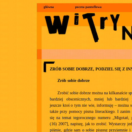
główna
poczta pantoflowa
ZRÓB SOBIE DOBRZE, PODZIEL SIĘ Z I
Zrób sobie dobrze
Zrobić sobie dobrze można na kilkanaście s
bardziej obscenicznych, mniej lub bardziej p
jeszcze ktoś o tym nie wie, informuję – można s
także przy pomocy pisma literackiego. I zanim
się na temat tegorocznego numeru „Migotań, p
(16) 2007], napiszę, jak to zrobić. Wystarczy j
piśmie, gdzie sam o sobie piszesz przyjemnie i