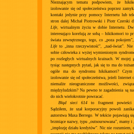
Nieznającym tematu podpowiem, że hikik
izolowanie się od społeczeństwa poprzez zamyk
kontakt jedynie przy pomocy Internetu lub tel
stron dalej Michał Piotrowski i Piotr Czerski 
Life
, wirtualnym życiu w dobie Internetu. Dw
interesująco korelują ze sobą – hikikomori to p
świata zewnętrznego, tego, co „poza pokojem”
Life
to „inna rzeczywistość”, „nad-świat”. Nie
sobie człowieka z wyżej wymienionym syndrom
po rozległych wirtualnych krainach. W mojej g
tysiąc następnych pytań, jak się to ma do tożsa
ogóle ma do syndromu hikikamori? Czym 
izolowanie się od społeczeństwa, jeżeli Internet
niemalże nieograniczone możliwości, zwią
międzyludzkim? Na pewno te zagadnienia są na 
do nich wielokrotnie powracać.
Błąd sieci 614
to fragment powieśc
Sądziłem, że szał korporacyjny powoli zanika
autorstwa Maxa Berrego. W tekście pojawiają si
brzmiące nazwy, typu „outsoursowana”, mamy i „
„implozję działu kredytów”. Nic nie rozumiem, d