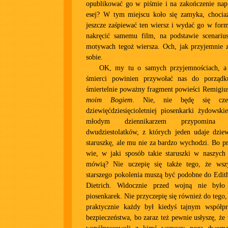
opublikować go w piśmie i na zakończenie napi
esej? W tym miejscu koło się zamyka, choci
jeszcze zaśpiewać ten wiersz i wydać go w for
nakręcić samemu film, na podstawie scenariu
motywach tegoż wiersza. Och, jak przyjemnie 
sobie.
OK, my tu o samych przyjemnościach, a 
śmierci powinien przywołać nas do porząd
śmiertelnie poważny fragment powieści Remigius
moim Bogiem
. Nie, nie będę się czep
dziewięćdziesięcioletniej piosenkarki żydowsk
młodym dziennikarzem przypomina
dwudziestolatków, z których jeden udaje dziewi
staruszkę, ale mu nie za bardzo wychodzi. Bo 
wie, w jaki sposób takie staruszki w naszych
mówią? Nie uczepię się także tego, że wszy
starszego pokolenia muszą być podobne do Edit
Dietrich. Widocznie przed wojną nie było
piosenkarek. Nie przyczepię się również do tego, 
praktycznie każdy był kiedyś tajnym współp
bezpieczeństwa, bo zaraz też pewnie usłyszę, że