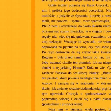
recenzji nie ma pochlebnego tekstu na temat tej k
Gdzie indziej pojawia się Karol Graczyk,
nim i próbka jego twórczości poetyckiej. N
osobiście, a jedynie ze słyszenia, a raczej z ro
maili, nie powiem – spamu, może spamieciątka,
PKPZinem i wysyłanego do około dwustu znany
otrzymywać spamy literackie, te o viagrze i pow
reguły nie, więc się nie gniewam, rozumiem, trz
zin) rozkręcić. Wracając do wywiadu, nie wiem
odpowiada na pytania na serio, czy robi sobie 
Bo czyż dosłownie da się czytać takie kwiatki
Bogiem – była przed nami, będzie po nas, my j
żeby trzymać chwilę ten płomień, lub na niego
chodzi o tę jaskinię Platona? Któż to wie. Cy
zachęcić Państwa do wnikliwej lektury: „Bunto
ten peleton, który powiela każdego dnia dzień w
wzorce. I zamyka się w szablonie, w którym
tkwić, jak zwierzę wożone siedemdziesiąt pięć l
tym opowiada Graczyk o społeczeństwie w 
poprzednią władzę i dzieli się z nami plan
(poetyckimi i prozatorskimi).
Poza tym w numerze wielu poetów, bar