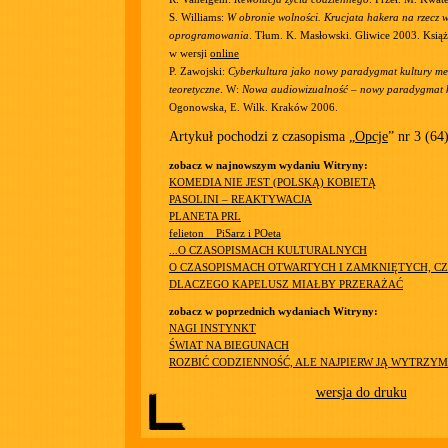
S. Williams:
W obronie wolności. Krucjata hakera na rzecz 
oprogramowania
. Tłum. K. Masłowski. Gliwice 2003. Książ
w wersji
online
P. Zawojski:
Cyberkultura jako nowy paradygmat kultury me
teoretyczne
. W:
Nowa audiowizualność – nowy paradygmat k
Ogonowska, E. Wilk. Kraków 2006.
Artykuł pochodzi z czasopisma „
Opcje
” nr 3 (64
zobacz w najnowszym wydaniu Witryny:
KOMEDIA NIE JEST (POLSKĄ) KOBIETĄ
PASOLINI – REAKTYWACJA
PLANETA PRL
felieton__PiSarz i POeta
...O CZASOPISMACH KULTURALNYCH
O CZASOPISMACH OTWARTYCH I ZAMKNIĘTYCH, CZ
DLACZEGO KAPELUSZ MIAŁBY PRZERAŻAĆ
zobacz w poprzednich wydaniach Witryny:
NAGI INSTYNKT
ŚWIAT NA BIEGUNACH
ROZBIĆ CODZIENNOŚĆ, ALE NAJPIERW JĄ WYTRZY
wersja do druku