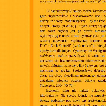
że się stworzyło coś cennego (nowatorski program)” (Castell
Tę charakterystykę śmiało można zastosow
grup użytkowników i współtwórców sieci; p
należy, iż dawny, modernistyczny – by tak rzec
na tych, którzy „produkują”, i tych, którzy wył
dziś coraz częściej jest po prostu nieaktua
wykorzystujące nowe media cyfrowe jako pod
własnej aktywności współtworzą fenomen n
DIY”. „Do It Yourself” („zrób to sam”) – nie tylk
z pożytkiem dla innych. Cytowany już Vaneige
codziennego
trafnie przewidywał, iż zadaniem n
nauczenie się bezinteresownego ofiarowywani
innych. „Musimy na nowo odkryć przyjemność d
nadmiaru, ze zbytku. Społeczeństwo dobrobyt
chcąc nie chcąc, świadkiem niejednego piękneg
entuzjazm młodych pokoleń odkryje zasad
(Vaneigem, 2004: 75-76).
Ekonomii daru nie należy traktować
ideologicznie. Nie sposób jednak nie zauważyć
tworzy podwaliny pod nowy typ kreatywności, 
społecznej kolaboracji jednostek (i grup sp