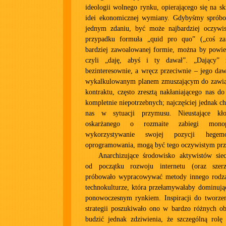
ideologii wolnego rynku, opierającego się na s
idei ekonomicznej wymiany. Gdybyśmy spróbow
jednym zdaniu, być może najbardziej oczywi
przypadku formuła „quid pro quo” („coś za
bardziej zawoalowanej formie, można by powied
czyli „daję, abyś i ty dawał”. „Dający” 
bezinteresownie, a wręcz przeciwnie – jego dawa
wykalkulowanym planem zmuszającym do zawią
kontraktu, często zresztą nakłaniającego nas d
kompletnie niepotrzebnych; najczęściej jednak c
nas w sytuacji przymusu. Nieustające kło
oskarżanego o rozmaite zabiegi monopo
wykorzystywanie swojej pozycji heg
oprogramowania, mogą być tego oczywistym pr
Anarchizujące środowisko aktywistów sie
od początku rozwoju internetu (oraz szerze
próbowało wypracowywać metody innego rodza
technokulturze, która przełamywałaby dominują
ponowoczesnym rynkiem. Inspiracji do tworzen
strategii poszukiwało ono w bardzo różnych ob
budzić jednak zdziwienia, że szczególną rolę 