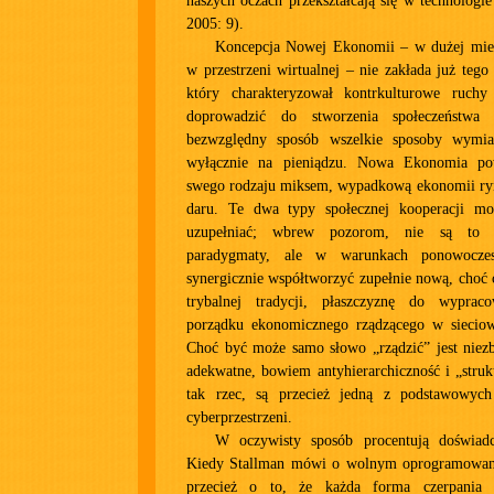
naszych oczach przekształcają się w technologie
2005: 9).
Koncepcja Nowej Ekonomii – w dużej mier
w przestrzeni wirtualnej – nie zakłada już tego
który charakteryzował kontrkulturowe ruchy
doprowadzić do stworzenia społeczeństwa
bezwzględny sposób wszelkie sposoby wymian
wyłącznie na pieniądzu. Nowa Ekonomia p
swego rodzaju miksem, wypadkową ekonomii ry
daru. Te dwa typy społecznej kooperacji mo
uzupełniać; wbrew pozorom, nie są to w
paradygmaty, ale w warunkach ponowocz
synergicznie współtworzyć zupełnie nową, choć 
trybalnej tradycji, płaszczyznę do wypra
porządku ekonomicznego rządzącego w sieciowe
Choć być może samo słowo „rządzić” jest niez
adekwatne, bowiem antyhierarchiczność i „stru
tak rzec, są przecież jedną z podstawowych
cyberprzestrzeni.
W oczywisty sposób procentują doświadcz
Kiedy Stallman mówi o wolnym oprogramowani
przecież o to, że każda forma czerpania