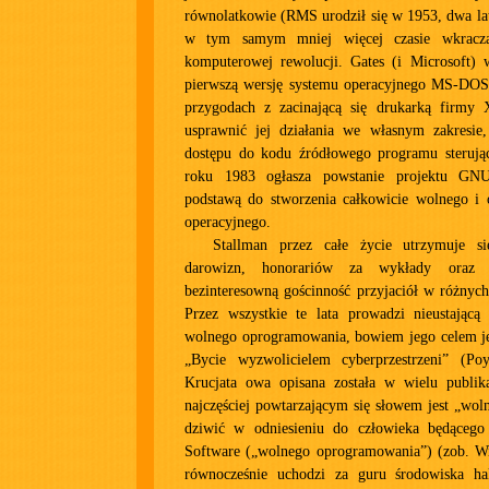
równolatkowie (RMS urodził się w 1953, dwa la
w tym samym mniej więcej czasie wkracza
komputerowej rewolucji. Gates (i Microsoft) 
pierwszą wersję systemu operacyjnego MS-DOS,
przygodach z zacinającą się drukarką firmy
usprawnić jej działania we własnym zakresi
dostępu do kodu źródłowego programu sterując
roku 1983 ogłasza powstanie projektu GN
podstawą do stworzenia całkowicie wolnego i 
operacyjnego.
Stallman przez całe życie utrzymuje si
darowizn, honorariów za wykłady oraz 
bezinteresowną gościnność przyjaciół w różnych
Przez wszystkie te lata prowadzi nieustającą 
wolnego oprogramowania, bowiem jego celem je
„Bycie wyzwolicielem cyberprzestrzeni” (Po
Krucjata owa opisana została w wielu publik
najczęściej powtarzającym się słowem jest „wol
dziwić w odniesieniu do człowieka będącego
Software („wolnego oprogramowania”) (zob. Wil
równocześnie uchodzi za guru środowiska ha