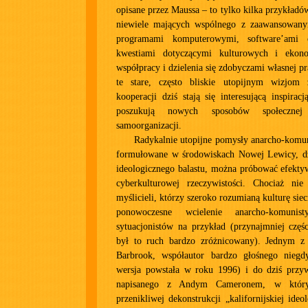
opisane przez Maussa – to tylko kilka przykładó
niewiele mających wspólnego z zaawansowany
programami komputerowymi, software’ami 
kwestiami dotyczącymi kulturowych i ekon
współpracy i dzielenia się zdobyczami własnej pr
te stare, często bliskie utopijnym wizjom 
kooperacji dziś stają się interesującą inspirac
poszukują nowych sposobów społecznej
samoorganizacji.
Radykalnie utopijne pomysły anarcho-komuni
formułowane w środowiskach Nowej Lewicy, dz
ideologicznego balastu, można próbować efekty
cyberkulturowej rzeczywistości. Chociaż nie
myślicieli, którzy szeroko rozumianą kulturę siec
ponowoczesne wcielenie anarcho-komunist
sytuacjonistów na przykład (przynajmniej częś
był to ruch bardzo zróżnicowany). Jednym z 
Barbrook, współautor bardzo głośnego niegd
wersja powstała w roku 1996) i do dziś przy
napisanego z Andym Cameronem, w który
przenikliwej dekonstrukcji „kalifornijskiej ideol