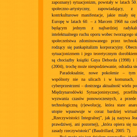
zapoznany) sytuacjonizm, powstały w latach 50
społeczno-artystyczny, zapowiadający, z
kontrkulturowe manifestacje, jakie miały się
Europę w latach 60. – z Marcem 1968 na czele
będącym jednym z najbardziej radykal
intelektualnego ruchu oporu wobec tworzącego s
społeczeństwa zdominowanego przez technok
rodzący się pankapitalizm korporacyjny. Obecn
sytuacjonizmem i jego teoretycznym dorobkiem
są chociażby książki Guya Deborda (1998) i
(2004), trochę może niespodziewanie, odradza si
Paradoksalnie, nowe pokolenie – tym
wspólnoty nie na ulicach i w komunach, 
cyberprzestrzeni – dostrzega aktualność wielu p
Międzynarodówki Sytuacjonistycznej, przefil
wyzwania czasów ponowoczesnych, a przede
technologiczną (r)ewolucję, która stare anar
utopie wpasowuje w coraz bardziej wirtuali
„Rzeczywistości Integralnej”, jak ją nazywa Jea
prawdziwej, ani pozornej), „która opiera się na
zasady rzeczywistości” (Baudrillard, 2005: 7).