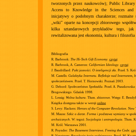
tworzonych przez naukowców); Public Library
Access to Knowledge in the Sciences and
inicjatywy o podobnym charakterze; rozmaite s
„wiki” oparte na koncepcji zbiorowego współtw
kilka sztandarowych przykładów tego, jak
rewitalizowana jest ekonomia, kultura i filozofia
Bibliografia
R. Barbrook:
The Hi-Tech Gift Economy
.
czytaj
R. Barbrook, A. Cameron:
Californian Ideology
.
czytaj
J. Baudrillard:
Pakt jasności. O inteligencji zła
. Przeł. S. Kr
M. Castells:
Galaktyka Internetu. Refleksje nad Internetem, b
społeczeństwem
. Przeł. T. Hornowski. Poznań 2003.
G. Debord:
Społeczeństwo Spektaklu
. Przeł. A. Ptaszkowska
Brogowskiego. Gdańsk 1998.
L. Lessig:
Wolna kultura
. Tłum. zbiorowe. Wstęp: E. Bendy
Książka dostępna także w wersji
online
S. Levy: Hackers:
Heroes of the Computer Revolution
. New 
M. Mauss:
Szkic o darze. Forma i podstawa wymiany w społ
archaicznych
. W: tegoż:
Socjologia i antropologia
. Tłum. K
M. Król. Warszawa 2001.
R. Poynder:
The Basement Interviews. Freeing the Code
.
czy
R. Vaneigem:
Rewolucja życia codziennego
. Przeł. M. Kwat