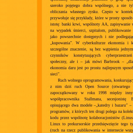
szeroko pojętego dobra wspólnego, a nie ty
obliczania własnego zysku. Często w kontek
przywołuje się przykłady, które w prosty sposób
istotę: banki krwi, wspólnoty AA, zapisywanie
na wypadek śmierci, szpitalom, publikowani
jako powszechnie dostępnych i nie podlegają
„kupowania”. W cyberkulturze ekonomia i k
szczególne znaczenie, są bez wątpienia jedn
czynników konstytuujących cyberprzestrz
społeczny, ale i – jak mówi Barbrook – „dla
ekonomia daru jest po prostu najlepszym spos
sieci”.
Ruch wolnego oprogramowania, konkurując
z nim dziś ruch Open Source (otwartego 
zapoczątkowany w roku 1998 między inny
współpracownika Stallmana, secesjonistę
opisującego dwa modele –„katedry i bazaru” –
programów, z których ten drugi polega na kole
kodu przez wspólnotę kolaboracjonistów (Linus
Linux to prekursorskie przedsięwzięcie tego t
(ruch na rzecz publikowania w internecie wszy