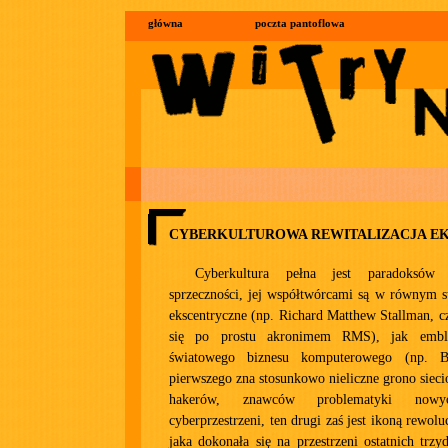
główna
poczta pantoflowa
CYBERKULTUROWA REWITALIZACJA E
Cyberkultura pełna jest paradoksów
sprzeczności, jej współtwórcami są w równym s
ekscentryczne (np. Richard Matthew Stallman, cz
się po prostu akronimem RMS), jak emble
światowego biznesu komputerowego (np. B
pierwszego zna stosunkowo nieliczne grono siec
hakerów, znawców problematyki no
cyberprzestrzeni, ten drugi zaś jest ikoną rewolu
jaka dokonała się na przestrzeni ostatnich trzy