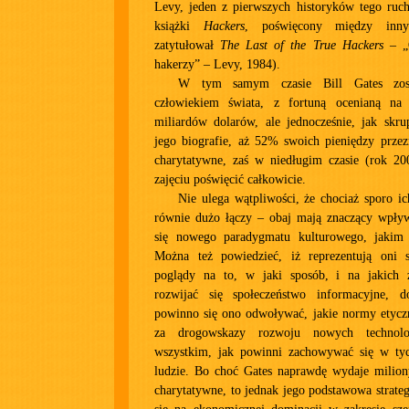
Levy, jeden z pierwszych historyków tego ruch
książki
Hackers
, poświęcony między inny
zatytułował
The Last of the True Hackers
– „O
hakerzy” – Levy, 1984).
W tym samym czasie Bill Gates zost
człowiekiem świata, z fortuną ocenianą n
miliardów dolarów, ale jednocześnie, jak skru
jego biografie, aż 52% swoich pieniędzy przez
charytatywne, zaś w niedługim czasie (rok 20
zajęciu poświęcić całkowicie.
Nie ulega wątpliwości, że chociaż sporo ich
równie dużo łączy – obaj mają znaczący wpływ
się nowego paradygmatu kulturowego, jakim j
Można też powiedzieć, iż reprezentują oni 
poglądy na to, w jaki sposób, i na jakich 
rozwijać się społeczeństwo informacyjne, d
powinno się ono odwoływać, jakie normy etycz
za drogowskazy rozwoju nowych technolog
wszystkim, jak powinni zachowywać się w tyc
ludzie. Bo choć Gates naprawdę wydaje milion
charytatywne, to jednak jego podstawowa strateg