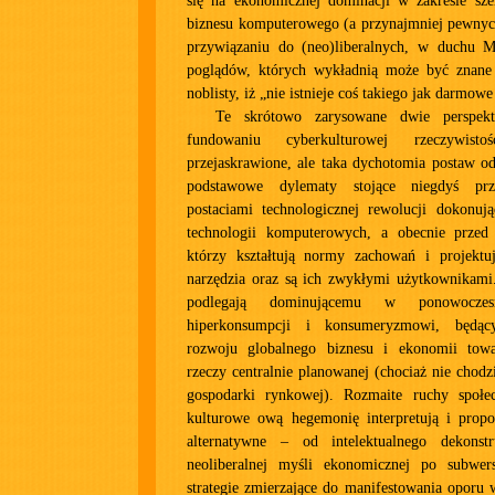
się na ekonomicznej dominacji w zakresie sz
biznesu komputerowego (a przynajmniej pewnych
przywiązaniu do (neo)liberalnych, w duchu M
poglądów, których wykładnią może być znane
noblisty, iż „nie istnieje coś takiego jak darmowe
Te skrótowo zarysowane dwie perspek
fundowaniu cyberkulturowej rzeczywist
przejaskrawione, ale taka dychotomia postaw o
podstawowe dylematy stojące niegdyś p
postaciami technologicznej rewolucji dokonują
technologii komputerowych, a obecnie przed
którzy kształtują normy zachowań i projekt
narzędzia oraz są ich zwykłymi użytkownikami.
podlegają dominującemu w ponowoczes
hiperkonsumpcji i konsumeryzmowi, będąc
rozwoju globalnego biznesu i ekonomii tow
rzeczy centralnie planowanej (chociaż nie chod
gospodarki rynkowej). Rozmaite ruchy społec
kulturowe ową hegemonię interpretują i prop
alternatywne – od intelektualnego dekonstr
neoliberalnej myśli ekonomicznej po subwer
strategie zmierzające do manifestowania oporu