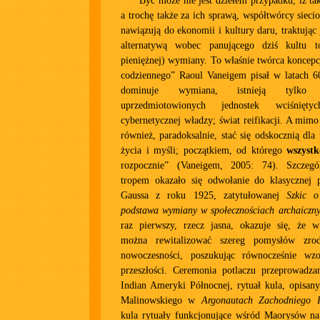
Być może nie jest dziełem przypadku, iż tak
a trochę także za ich sprawą, współtwórcy sieci
nawiązują do ekonomii i kultury daru, traktując
alternatywą wobec panującego dziś kultu to
pieniężnej) wymiany. To właśnie twórca koncepcj
codziennego” Raoul Vaneigem pisał w latach 60
dominuje wymiana, istnieją tylko 
uprzedmiotowionych jednostek wciśnię
cybernetycznej władzy; świat reifikacji. A mimo
również, paradoksalnie, stać się odskocznią dla
życia i myśli; początkiem, od którego
wszystk
rozpocznie” (Vaneigem, 2005: 74). Szczegól
tropem okazało się odwołanie do klasycznej p
Gaussa z roku 1925, zatytułowanej
Szkic 
podstawa wymiany w społecznościach archaiczn
raz pierwszy, rzecz jasna, okazuje się, że 
można rewitalizować szereg pomysłów zro
nowoczesności, poszukując równocześnie wz
przeszłości. Ceremonia potlaczu przeprowadz
Indian Ameryki Północnej, rytuał kula, opisan
Malinowskiego w
Argonautach Zachodniego P
kula rytuały funkcjonujące wśród Maorysów na