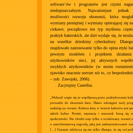
software’ów i programów jest czymś naga
niedopuszczalnym. Najważniejsze jednak 
możliwości rozwoju ekonomii, która mogła
wymiany pieniężnej i wymiany opierającej się na
ciekawe, początkowo ten typ myślenia częst
praktyk hakerskich, ale dziś wydaje się, że moż
na wszelkie dziedziny cyberkultury. Dlateg
znajdowało zastosowanie tylko do opisu etyki ha
pewnym modelem i projektem działania 
użytkowników sieci, jej aktywnych współ
zwykłych użytkowników (w moim rozumieniu
zjawisko znacznie szersze niż to, co bezpośredni
– zob. Zawojski, 2006).
Zacytujmy Castellsa:
„Wolność wiąże się ze współpracą przez praktykowanie kultu
prowadzi do ekonomii daru. Haker udostępni swój progr
nadzieję na rewanż. Kultura daru w świecie hakerów jest sp
takich kultur. Prestiż, reputacja i szacunek biorą się 
społeczności. Nie chodzi więc tylko o oczekiwany rewanż za
o natychmiastową nagrodę, jaką jest zademonstrowanie wsz
[…] Uznanie zdobywa się nie tylko dlatego, że się coś poda