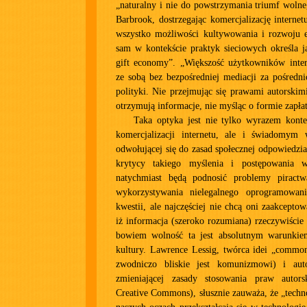
„naturalny i nie do powstrzymania triumf wolne
Barbrook, dostrzegając komercjalizację interne
wszystko możliwości kultywowania i rozwoju 
sam w kontekście praktyk sieciowych określa j
gift economy”. „Większość użytkowników inter
ze sobą bez bezpośredniej mediacji za pośredn
polityki. Nie przejmując się prawami autorskimi
otrzymują informacje, nie myśląc o formie zapła
Taka optyka jest nie tylko wyrazem kontes
komercjalizacji internetu, ale i świadomym
odwołującej się do zasad społecznej odpowiedzia
krytycy takiego myślenia i postępowania
natychmiast będą podnosić problemy piractw
wykorzystywania nielegalnego oprogramowani
kwestii, ale najczęściej nie chcą oni zaakcepto
iż informacja (szeroko rozumiana) rzeczywiście
bowiem wolność ta jest absolutnym warunkie
kultury. Lawrence Lessig, twórca idei „common
zwodniczo bliskie jest komunizmowi) i auto
zmieniającej zasady stosowania praw autor
Creative Commons), słusznie zauważa, że „techn