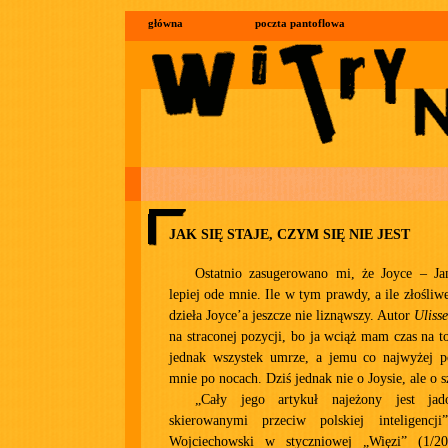
główna
poczta pantoflowa
JAK SIĘ STAJE, CZYM SIĘ NIE JEST
Ostatnio zasugerowano mi, że Joyce – Ja
lepiej ode mnie. Ile w tym prawdy, a ile złośliwe
dzieła Joyce’a jeszcze nie liznąwszy. Autor
Uliss
na straconej pozycji, bo ja wciąż mam czas na t
jednak wszystek umrze, a jemu co najwyżej poz
mnie po nocach. Dziś jednak nie o Joysie, ale o s
„Cały jego artykuł najeżony jest jad
skierowanymi przeciw polskiej inteligencj
Wojciechowski w styczniowej „Więzi” (1/20