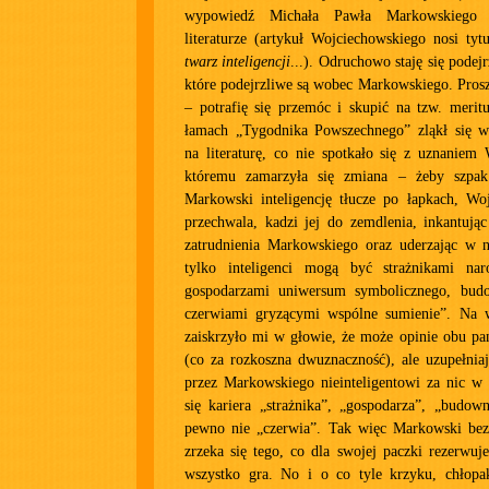
wypowiedź Michała Pawła Markowskiego o
literaturze (artykuł Wojciechowskiego nosi tyt
twarz inteligencji
...). Odruchowo staję się podej
które podejrzliwe są wobec Markowskiego. Prosz
– potrafię się przemóc i skupić na tzw. meri
łamach „Tygodnika Powszechnego” zląkł się wp
na literaturę, co nie spotkało się z uznaniem
któremu zamarzyła się zmiana – żeby szpak 
Markowski inteligencję tłucze po łapkach, Woj
przechwala, kadzi jej do zemdlenia, inkantują
zatrudnienia Markowskiego oraz uderzając w n
tylko inteligenci mogą być strażnikami nar
gospodarzami uniwersum symbolicznego, budo
czerwiami gryzącymi wspólne sumienie”. Na 
zaiskrzyło mi w głowie, że może opinie obu pa
(co za rozkoszna dwuznaczność), ale uzupełni
przez Markowskiego nieinteligentowi za nic w 
się kariera „strażnika”, „gospodarza”, „budow
pewno nie „czerwia”. Tak więc Markowski bez 
zrzeka się tego, co dla swojej paczki rezerwuj
wszystko gra. No i o co tyle krzyku, chłop