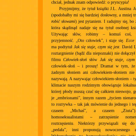
chciał, jednak znam odpowiedź: o pryncypia!
Przyjmijmy, że tytuł książki J.L. Austina
J
(spodobałby mi się bardziej dosłowny, a mniej t
robić słowami
) jest pytaniem. I radujmy się, b
która skądinąd nadaje się na tytuł osobnej ks
Używając słów, robimy – komuś coś, n
przyjemność. „Oto człowiek”, i staje się.
Ecce
ma podtytuł
Jak się staje, czym się jest
. David 
roztargnienie (bądź dla niepoznaki) nie dołączy
filmu
Człowiek-słoń
słów
Jak się staje, czym
człowiek-słoń – i proszę! Dramat w tym, że
żadnym słoniem ani człowiekiem-słoniem nie 
nazywają. A nazywając człowiekiem-słoniem – t
klimacie naszym rodzimym obowiązuje lokalna 
której płody muszą czuć się całkiem nieswojo, g
je „embrionami”, innym razem „życiem nienar
to rozrywka – tak jak mówienie do jednego i t
czasem „Michaś”, a czasem „Ziuta”
homoseksualistami – zatrzęsienie nomen
roztrzęsieniu. Niektórzy przywiązali się d
„pedała”, inni proponują nowoczesnego 