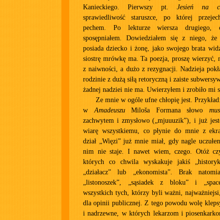
Kanieckiego. Pierwszy pt.
Jesień na cm
sprawiedliwość staruszce, po której przeje
pechem. Po lekturze wiersza drugiego, c
sposępniałem. Dowiedziałem się z niego, że
posiada dziecko i żonę, jako swojego brata widz
siostrę mrówkę ma. Ta poezja, proszę wierzyć, 
z naiwności, a dużo z rezygnacji. Nadzieja po
rodzinie z dużą siłą retoryczną i zaiste subwersy
żadnej nadziei nie ma. Uwierzyłem i zrobiło mi s
Ze mnie w ogóle ufne chłopię jest. Przykład: 
w
Amadeuszu
Miloša Formana słowo
mus
zachwytem i zmysłowo („mjuuuzik”), i już jest
wiarę wszystkiemu, co płynie do mnie z ekr
dział „Więzi” już mnie miał, gdy nagle uczułe
nim nie staje. I nawet wiem, czego. Otóż cz
których co chwila wyskakuje jakiś „historyk
„działacz” lub „ekonomista”. Brak natomi
„listonoszek”, „sąsiadek z bloku” i „spac
wszystkich tych, którzy byli ważni, najważniejsi
dla opinii publicznej. Z tego powodu wolę kleps
i nadrzewne, w których lekarzom i piosenkarko