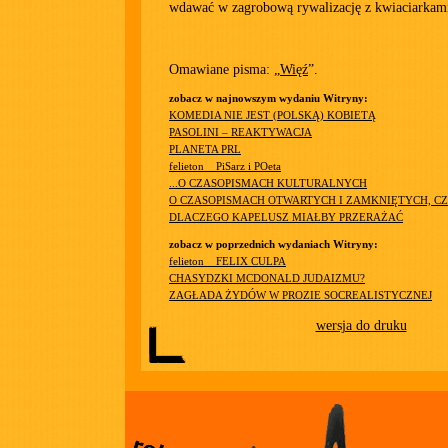
wdawać w zagrobową rywalizację z kwiaciarkami
Omawiane pisma: „
Więź
”.
zobacz w najnowszym wydaniu Witryny:
KOMEDIA NIE JEST (POLSKĄ) KOBIETĄ
PASOLINI – REAKTYWACJA
PLANETA PRL
felieton__PiSarz i POeta
...O CZASOPISMACH KULTURALNYCH
O CZASOPISMACH OTWARTYCH I ZAMKNIĘTYCH, CZ
DLACZEGO KAPELUSZ MIAŁBY PRZERAŻAĆ
zobacz w poprzednich wydaniach Witryny:
felieton__FELIX CULPA
CHASYDZKI MCDONALD JUDAIZMU?
ZAGŁADA ŻYDÓW W PROZIE SOCREALISTYCZNEJ
wersja do druku