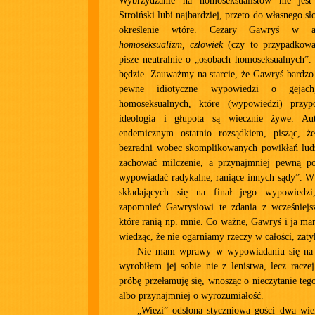
Wybrzydzanie na homoseksualistów nie jes
Stroiński lubi najbardziej, przeto do własnego s
określenie wtóre. Cezary Gawryś w 
homoseksualizm, człowiek
(czy to przypadkowa
pisze neutralnie o „osobach homoseksualnych”.
będzie. Zauważmy na starcie, że Gawryś bardzo 
pewne idiotyczne wypowiedzi o gejach
homoseksualnych, które (wypowiedzi) przy
ideologia i głupota są wiecznie żywe. Au
endemicznym ostatnio rozsądkiem, pisząc, ż
bezradni wobec skomplikowanych powikłań ludzk
zachować milczenie, a przynajmniej pewną po
wypowiadać radykalne, raniące innych sądy”. W 
składających się na finał jego wypowiedzi
zapomnieć Gawrysiowi te zdania z wcześniejszy
które ranią np. mnie. Co ważne, Gawryś i ja m
wiedząc, że nie ogarniamy rzeczy w całości, zat
Nie mam wprawy w wypowiadaniu się na t
wyrobiłem jej sobie nie z lenistwa, lecz racze
próbę przełamuję się, wnosząc o nieczytanie tego
albo przynajmniej o wyrozumiałość.
„Więzi” odsłona styczniowa gości dwa wie