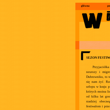
główna
po
SEZON FESTI
Przyjaciółka
neurozy i migr
Dubrowniku, to t
się nam żyć. Rze
urlopu w kraju p
których można li
od kilku lat gor
rzadziej obecn
festiwalom i prz