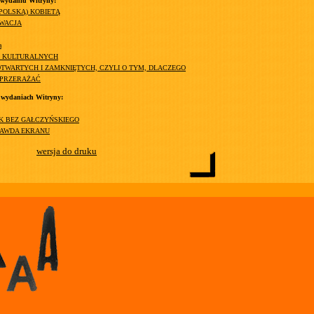
 wydaniu Witryny:
(POLSKĄ) KOBIETĄ
YWACJA
a
H KULTURALNYCH
TWARTYCH I ZAMKNIĘTYCH, CZYLI O TYM, DLACZEGO
 PRZERAŻAĆ
 wydaniach Witryny:
K BEZ GAŁCZYŃSKIEGO
RAWDA EKRANU
wersja do druku