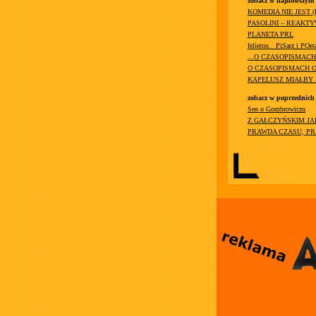
zobacz w najnowszym
KOMEDIA NIE JEST 
PASOLINI – REAKT
PLANETA PRL
felieton__PiSarz i POet
...O CZASOPISMAC
O CZASOPISMACH O
KAPELUSZ MIAŁBY
zobacz w poprzednich
Sen o Gombrowiczu
Z GAŁCZYŃSKIM JA
PRAWDA CZASU, P