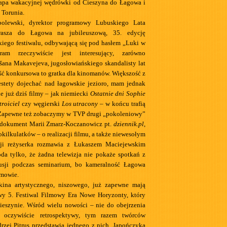
apa wakacyjnej wędrówki od Cieszyna do Łagowa i
 Torunia.
bolewski, dyrektor programowy Lubuskiego Lata
rasza do Łagowa na jubileuszową, 35. edycję
skiego festiwalu, odbywającą się pod hasłem „Luki w
gram rzeczywiście jest interesujący, zarówno
šana Makavejeva, jugosłowiańskiego skandalisty lat
część konkursowa to gratka dla kinomanów. Większość z
estety dojechać nad łagowskie jezioro, mam jednak
ne już dziś filmy – jak niemiecki
Ostatnie dni Sophie
troiciel
czy węgierski
Los utracony
– w końcu trafią
 Zapewne też zobaczymy w TVP drugi „pokoleniowy”
dokument Marii Zmarz-Koczanowicz pt.
dziennik.pl
,
okilkulatków – o realizacji filmu, a także niewesołym
acji reżyserka rozmawia z Łukaszem Maciejewskim
oda tylko, że żadna telewizja nie pokaże spotkań z
usji podczas seminarium, bo kameralność Łagowa
zmowie.
 kina artystycznego, niszowego, już zapewne mają
wy 5. Festiwal Filmowy Era Nowe Horyzonty, który
ieszynie. Wśród wielu nowości – nie do obejrzenia
– oczywiście retrospektywy, tym razem twórców
drzej Pitrus przedstawia jednego z nich, Japończyka