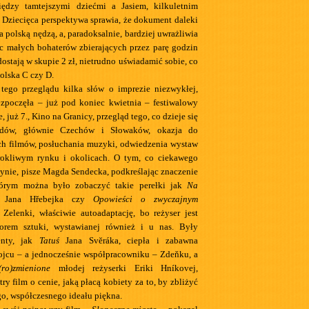
iędzy tamtejszymi dziećmi a Jasiem, kilkuletnim
. Dziecięca perspektywa sprawia, że dokument daleki
a polską nędzą, a, paradoksalnie, bardziej uwrażliwia
c małych bohaterów zbierających przez parę godzin
 dostają w skupie 2 zł, nietrudno uświadamić sobie, co
olska C czy D.
 tego przeglądu kilka słów o imprezie niezwykłej,
ozpoczęła – już pod koniec kwietnia – festiwalowy
, już 7., Kino na Granicy, przegląd tego, co dzieje się
adów, głównie Czechów i Słowaków, okazja do
ch filmów, posłuchania muzyki, odwiedzenia wystaw
rokliwym rynku i okolicach. O tym, co ciekawego
zynie, pisze Magda Sendecka, podkreślając znaczenie
tórym można było zobaczyć takie perełki jak
Na
Jana Hřebejka czy
Opowieści o zwyczajnym
 Zelenki, właściwie autoadaptację, bo reżyser jest
torem sztuki, wystawianej również i u nas. Były
enty, jak
Tatuś
Jana Svĕráka, ciepła i zabawna
ojcu – a jednocześnie współpracowniku – Zdeňku, a
ro)zmienione
młodej reżyserki Eriki Hníkovej,
try film o cenie, jaką płacą kobiety za to, by zbliżyć
go, współczesnego ideału piękna.