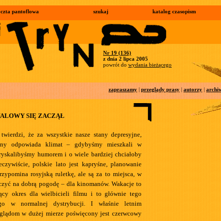
czta pantoflowa
szukaj
katalog czasopism
Nr 19 (136)
z dnia 2 lipca 2005
powrót do
wydania bieżącego
zapraszamy
|
przeglądy prasy
|
autorzy
|
archi
WALOWY SIĘ ZACZĄŁ
 twierdzi, że za wszystkie nasze stany depresyjne,
eny odpowiada klimat – gdybyśmy mieszkali w
ryskalibyśmy humorem i o wiele bardziej chciałoby
czywiście, polskie lato jest kapryśne, planowanie
rzypomina rosyjską ruletkę, ale są za to miejsca, w
czyć na dobrą pogodę – dla kinomanów. Wakacje to
ący okres dla wielbicieli filmu i to głównie tego
ego w normalnej dystrybucji. I właśnie letnim
eglądom w dużej mierze poświęcony jest czerwcowy