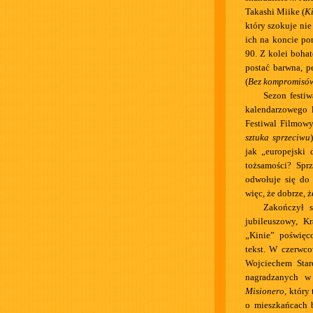
Takashi Miike (
Ki
który szokuje nie
ich na koncie pon
90. Z kolei boha
postać barwna, p
(
Bez kompromisó
Sezon festiw
kalendarzowego l
Festiwal Filmowy
sztuka sprzeciwu
jak „europejski 
tożsamości? Spr
odwołuje się do 
więc, że dobrze, ż
Zakończył s
jubileuszowy, K
„Kinie” poświęc
tekst. W czerwc
Wojciechem Star
nagradzanych 
Misionero
, który
o mieszkańcach b