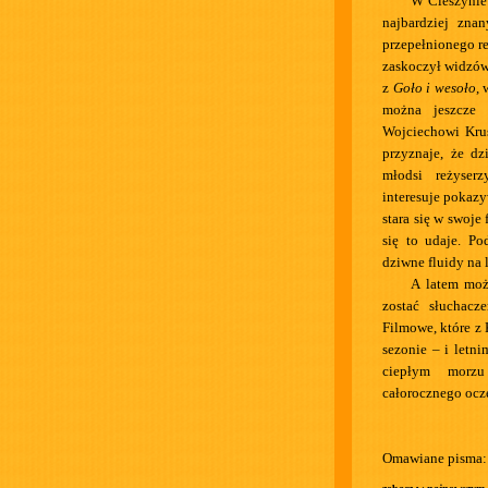
W Cieszynie
najbardziej znan
przepełnionego 
zaskoczył widzów
z
Goło i wesoło
, 
można jeszcze
Wojciechowi Kru
przyznaje, że dz
młodsi reżyser
interesuje pokaz
stara się w swoje
się to udaje. Po
dziwne fluidy na l
A latem moż
zostać słuchac
Filmowe, które z 
sezonie – i letn
ciepłym morzu
całorocznego ocz
Omawiane pisma: