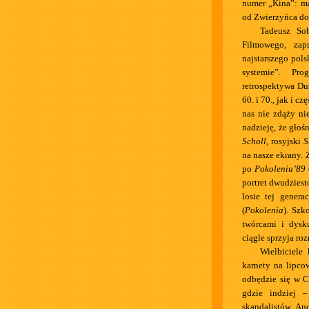
numer „Kina”: m
od Zwierzyńca do
Tadeusz So
Filmowego, zap
najstarszego pol
systemie”. Pro
retrospektywa Du
60. i 70., jak i 
nas nie zdąży ni
nadzieję, że głoś
Scholl
, rosyjski
S
na nasze ekrany.
po
Pokoleniu’89
portret dwudziest
losie tej gener
(
Pokolenia
). Szk
twórcami i dysk
ciągle sprzyja ro
Wielbiciele
karnety na lipco
odbędzie się w C
gdzie indziej 
skandalistów. An