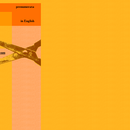
prenumerata
in English
wum