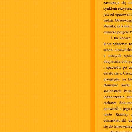
zawiązuje się m
synkiem reżysera
jest od epatowani
widza. Obserwują
ślimaki, za które
oznacza pojęcie P
I na koniec
która właściwe r
sezon: cieszyńskie
u naszych sąsi
obejrzenia dobry
i spacerów po u
działo się w Cies
przeglądu, na k
złamanie karku
szaleństwie
Petra
jednocześnie au
ciekawe dokum
opowieść o jego 
także
Kobiety (
demaskatorski, os
się do lansowane