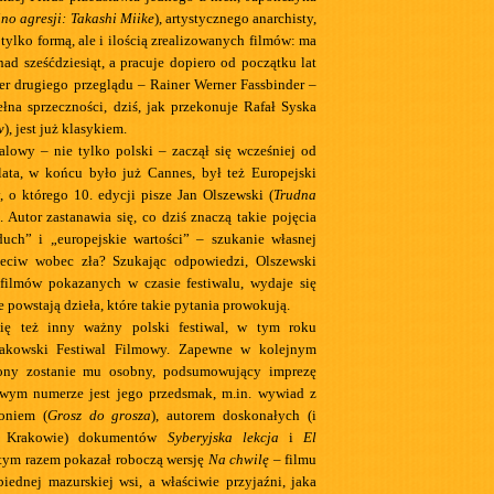
no agresji: Takashi Miike
), artystycznego anarchisty,
 tylko formą, ale i ilością zrealizowanych filmów: ma
ad sześćdziesiąt, a pracuje dopiero od początku lat
ter drugiego przeglądu – Rainer Werner Fassbinder –
ełna sprzeczności, dziś, jak przekonuje Rafał Syska
w
), jest już klasykiem.
alowy – nie tylko polski – zaczął się wcześniej od
ata, w końcu było już Cannes, był też Europejski
, o którego 10. edycji pisze Jan Olszewski (
Trudna
). Autor zastanawia się, co dziś znaczą takie pojęcia
duch” i „europejskie wartości” – szukanie własnej
zeciw wobec zła? Szukając odpowiedzi, Olszewski
filmów pokazanych w czasie festiwalu, wydaje się
e powstają dzieła, które takie pytania prowokują.
ię też inny ważny polski festiwal, w tym roku
rakowski Festiwal Filmowy. Zapewne w kolejnym
ony zostanie mu osobny, podsumowujący imprezę
owym numerze jest jego przedsmak, m.in. wywiad z
oniem (
Grosz do grosza
), autorem doskonałych (i
w Krakowie) dokumentów
Syberyjska lekcja
i
El
 tym razem pokazał roboczą wersję
Na chwilę
– filmu
iednej mazurskiej wsi, a właściwie przyjaźni, jaka