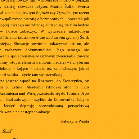
 swój najnowszy film –
Słoneczne miasto
– pokazał
y dzisiaj słowacki reżyser, Martin Šulík. Twórca
realizmem magicznym
Pejzażu
czy
Ogrodu
, tym razem
 współczesną historią o bezrobotnych – początek jak
więcej niczego nie zdradzę, łudząc się, że film będzie
 w Polsce zobaczyć. W wywiadzie udzielonym
sińskiemu (
Zastanowić się nad swoim życiem
) Šulík
isiejszą Słowację powinien pokazywać nie on, ale
zy, zwłaszcza dokumentaliści. Jego samego nie
ywanie społeczeństwa w krzywym zwierciadle, zawsze
 filmy wtopić element harmonii, nadziei – i chyba mu
dobnie – kojąco – działa też sam Cieszyn, jakieś
inii sztuka – życie tam się przenikają.
na jeszcze wpaść na Roztocze, do Zwierzyńca, by
zem 6. Letniej Akademii Filmowej albo na Lato
Kazimierza nad Wisłą przeniosło się do Torunia. A po
im, i festiwalowym – szybko do Dubrownika, żeby w
 leczyć depresję spowodowaną perspektywą
ekiwania na następne wakacje.
Katarzyna Wajda
 „
Kino
”.