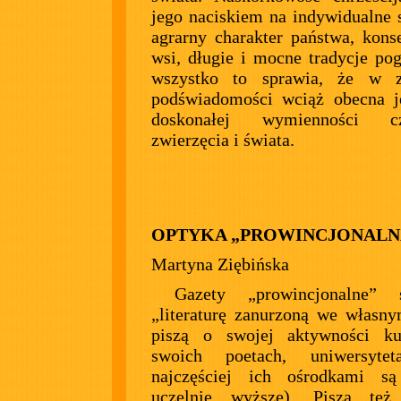
jego naciskiem na indywidualne 
agrarny charakter państwa, kon
wsi, długie i mocne tradycje po
wszystko to sprawia, że w z
podświadomości wciąż obecna j
doskonałej wymienności czł
zwierzęcia i świata.
OPTYKA „PROWINCJONALN
Martyna Ziębińska
Gazety „prowincjonalne” s
„literaturę zanurzoną we własny
piszą o swojej aktywności kul
swoich poetach, uniwersyte
najczęściej ich ośrodkami są
uczelnie wyższe). Piszą te