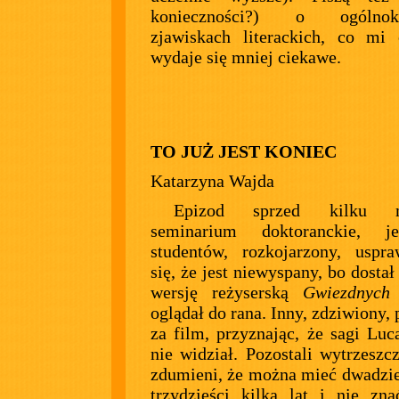
konieczności?) o ogólnokr
zjawiskach literackich, co mi 
wydaje się mniej ciekawe.
TO JUŻ JEST KONIEC
Katarzyna Wajda
Epizod sprzed kilku mi
seminarium doktoranckie, j
studentów, rozkojarzony, uspra
się, że jest niewyspany, bo dosta
wersję reżyserską
Gwiezdnych
oglądał do rana. Inny, zdziwiony, 
za film, przyznając, że sagi Luc
nie widział. Pozostali wytrzeszcz
zdumieni, że można mieć dwadzie
trzydzieści kilka lat i nie zn