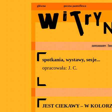
główna
poczta pantoflowa
zapraszamy
|
ko
spotkania, wystawy, sesje...
opracowała: J. C.
JEST CIEKAWY – W KOLOR