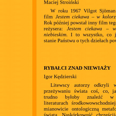
Maciej Stroiński
W roku 1967 Vilgot Sjöman 
film
Jestem ciekawa – w kolorz
Rok później powstał inny film te
reżysera:
Jestem ciekawa – w
niebieskim
. I to wszystko, co 
stanie Państwu o tych dziełach po
RYBAŁCI ZNAD NIEWIAŻY
Igor Kędzierski
Litewscy autorzy odkryli
przeżywaniu świata coś, co, j
trudno byłoby znaleźć w
literaturach środkowowschodnie
mianowicie ontologiczną metaf
świata. Naskórkowość chrześci