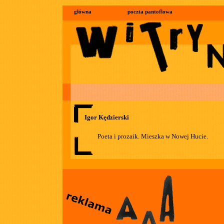
główna
poczta pantoflowa
Igor Kędzierski
Poeta i prozaik. Mieszka w Nowej Hucie.