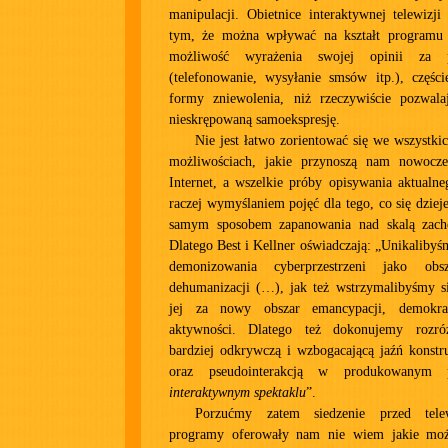
manipulacji. Obietnice interaktywnej telewizj
tym, że można wpływać na kształt programu 
możliwość wyrażenia swojej opinii za 
(telefonowanie, wysyłanie smsów itp.), częśc
formy zniewolenia, niż rzeczywiście pozwal
nieskrępowaną samoekspresję.
Nie jest łatwo zorientować się we wszystkic
możliwościach, jakie przynoszą nam nowocze
Internet, a wszelkie próby opisywania aktualne
raczej wymyślaniem pojęć dla tego, co się dziej
samym sposobem zapanowania nad skalą zacho
Dlatego Best i Kellner oświadczają: „Unikaliby
demonizowania cyberprzestrzeni jako obs
dehumanizacji (…), jak też wstrzymalibyśmy s
jej za nowy obszar emancypacji, demokra
aktywności. Dlatego też dokonujemy rozró
bardziej odkrywczą i wzbogacającą jaźń konst
oraz pseudointerakcją w produkowanym p
interaktywnym spektaklu
”.
Porzućmy zatem siedzenie przed tele
programy oferowały nam nie wiem jakie możl