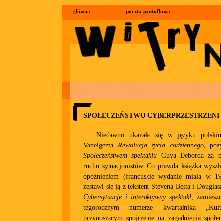
główna
poczta pantoflowa
SPOŁECZEŃSTWO CYBERPRZESTRZENI
Niedawno ukazała się w języku polski
Vaneigema
Rewolucja życia codziennego
, poz
Społeczeństwem spektaklu
Guya Deborda za po
ruchu sytuacjonistów. Co prawda książka wyszł
opóźnieniem (francuskie wydanie miała w 19
zestawi się ją z tekstem Stevena Besta i Dougla
Cybersytuacje i interaktywny spektakl
, zamiesz
tegorocznym numerze kwartalnika „Kult
przynoszącym spojrzenie na zagadnienia społec