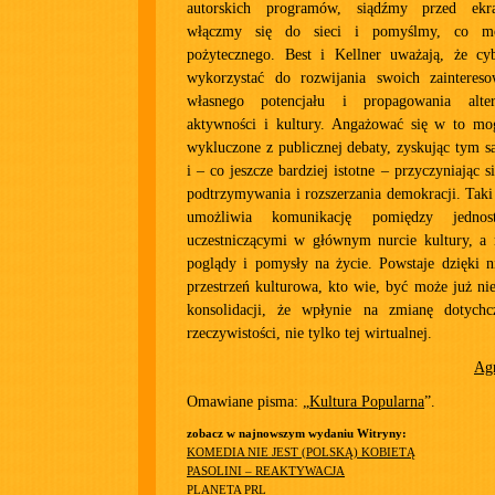
autorskich programów, siądźmy przed ekr
włączmy się do sieci i pomyślmy, co mo
pożytecznego. Best i Kellner uważają, że cy
wykorzystać do rozwijania swoich zaintereso
własnego potencjału i propagowania alte
aktywności i kultury. Angażować się w to mog
wykluczone z publicznej debaty, zyskując tym 
i – co jeszcze bardziej istotne – przyczyniając 
podtrzymywania i rozszerzania demokracji. Taki
umożliwia komunikację pomiędzy jednost
uczestniczącymi w głównym nurcie kultury, a
poglądy i pomysły na życie. Powstaje dzięki n
przestrzeń kulturowa, kto wie, być może już nie
konsolidacji, że wpłynie na zmianę dotychc
rzeczywistości, nie tylko tej wirtualnej.
Ag
Omawiane pisma: „
Kultura Popularna
”.
zobacz w najnowszym wydaniu Witryny:
KOMEDIA NIE JEST (POLSKĄ) KOBIETĄ
PASOLINI – REAKTYWACJA
PLANETA PRL