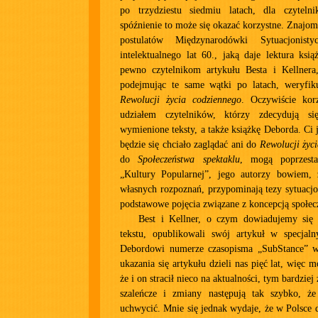
po trzydziestu siedmiu latach, dla czyteln
spóźnienie to może się okazać korzystne. Znaj
postulatów Międzynarodówki Sytuacjonist
intelektualnego lat 60., jaką daje lektura ksią
pewno czytelnikom artykułu Besta i Kellnera,
podejmując te same wątki po latach, weryfiku
Rewolucji życia codziennego
. Oczywiście korz
udziałem czytelników, którzy zdecydują si
wymienione teksty, a także książkę Deborda. Ci 
będzie się chciało zaglądać ani do
Rewolucji życ
do
Społeczeństwa spektaklu
, mogą poprzest
„Kultury Popularnej”, jego autorzy bowiem,
własnych rozpoznań, przypominają tezy sytuacj
podstawowe pojęcia związane z koncepcją społec
Best i Kellner, o czym dowiadujemy się
tekstu, opublikowali swój artykuł w specja
Debordowi numerze czasopisma „SubStance” w
ukazania się artykułu dzieli nas pięć lat, więc
że i on stracił nieco na aktualności, tym bardziej
szaleńcze i zmiany następują tak szybko, ż
uchwycić. Mnie się jednak wydaje, że w Polsce