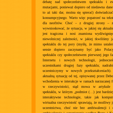
debatę nad społeczeństwem spektaklu i e
mutacjami, ponieważ dopiero od niedawna dane 
to aż taki dar, można się spierać) doświadcza
konsumpcyjnego. Warto więc popatrzeć na tekst
dla neofitów. Choć – z drugiej strony – 
wywnioskować, że sytuacja, w jakiej się aktualn
jest tragiczna i nosi znamiona wydźwignię
niewolniczej zależności, w jakiej tkwiliśmy j
spektaklu do tej pory (myślę, że mimo ustal
sensie dopiero zaczynamy być jako Polac
spektaklu czy społeczeństwem pierwszej jego f
Internetu i nowych technologii, jednocze
uczestnikami drugiej fazy spektaklu; nadrab
uczestniczymy w nowych przekształceniach).
aktualną sytuację od tej, opisywanej przez Deb
wchodzenia w interakcje w ramach narzucanej f
w rzeczywistości, stąd mowa w artykule 
spektaklu, w którym „podmiot (…) jest bardzie
interaktywne technologie, takie jak komput
wirtualna rzeczywistość sprawiają, że możliwy j
uczestnictwa, choć nie bez ambiwalencji i 