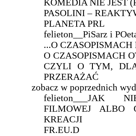
KOMEDIA NIE JEST 
PASOLINI – REAKT
PLANETA PRL
felieton__PiSarz i POet
...O CZASOPISMAC
O CZASOPISMACH O
CZYLI O TYM, DL
PRZERAŻAĆ
zobacz w poprzednich wyd
felieton___JAK
FILMOWEJ ALBO 
KREACJI
FR.EU.D