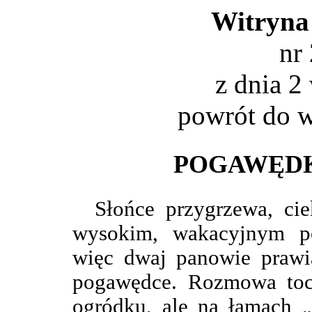
Witryna
nr
z dnia 2
powrót do
w
POGAWĘDK
Słońce przygrzewa, ci
wysokim, wakacyjnym p
więc dwaj panowie prawi
pogawędce. Rozmowa toc
ogródku, ale na łamach „