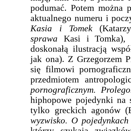
podumać. Potem można pr
aktualnego numeru i poczy
Kasia i Tomek
(Katarz
sprawa
Kasi i Tomka), b
doskonałą ilustracją wspó
jak ona). Z Grzegorzem P
się filmowi pornograficz
przedmiotem antropologic
pornograficznym. Proleg
hiphopowe pojedynki na s
tylko greckich agonów 
wyzwisko. O pojedynkach 
którzy szukają związkó