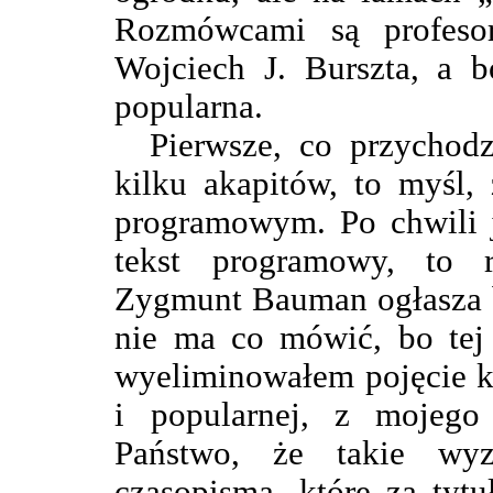
Rozmówcami są profeso
Wojciech J. Burszta, a b
popularna.
Pierwsze, co przychod
kilku akapitów, to myśl,
programowym. Po chwili j
tekst programowy, to 
Zygmunt Bauman ogłasza b
nie ma co mówić, bo tej
wyeliminowałem pojęcie k
i popularnej, z mojego
Państwo, że takie wy
czasopisma, które za tytu