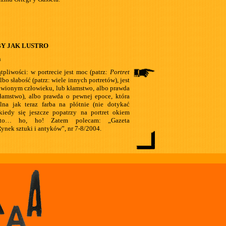
BY JAK LUSTRO
n
tpliwości: w portrecie jest moc (patrz:
Portret
albo słabość (patrz: wiele innych portretów), jest
awionym człowieku, lub kłamstwo, albo prawda
łamstwo), albo prawda o pewnej epoce, która
lna jak teraz farba na płótnie (nie dotykać
kiedy się jeszcze popatrzy na portret okiem
, to… ho, ho! Zatem polecam: „Gazeta
ynek sztuki i antyków”, nr 7-8/2004.