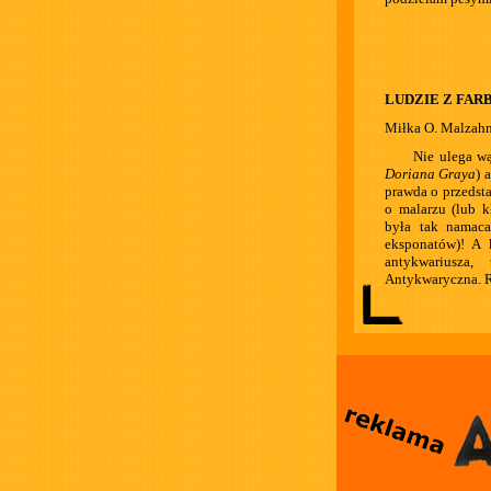
LUDZIE Z FAR
Miłka O. Malzah
Nie ulega wą
Doriana Graya
) 
prawda o przedst
o malarzu (lub k
była tak namaca
eksponatów)! A 
antykwariusza
Antykwaryczna. R