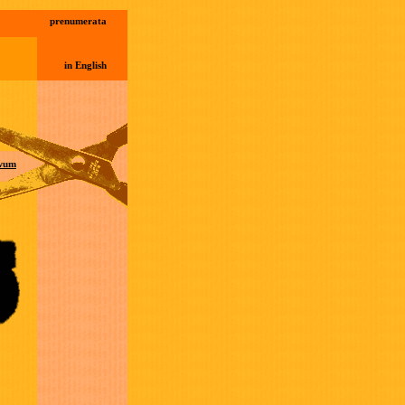
prenumerata
in English
wum