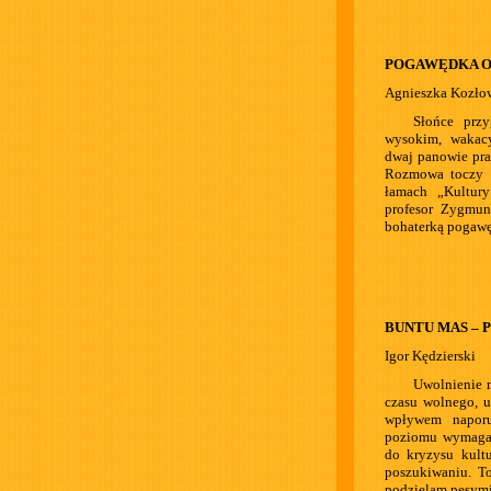
POGAWĘDKA O
Agnieszka Kozło
Słońce przy
wysokim, wakac
dwaj panowie pr
Rozmowa toczy s
łamach „Kultur
profesor Zygmun
bohaterką pogawęd
BUNTU MAS – 
Igor Kędzierski
Uwolnienie 
czasu wolnego, u
wpływem naporu
poziomu wymagań
do kryzysu kultu
poszukiwaniu. To
podzielam pesymi