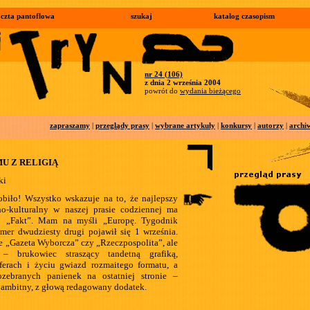
czta pantoflowa
szukaj
katalog czasopism
nr 24 (106)
z dnia 2 września 2004
powrót do
wydania bieżącego
zapraszamy
|
przeglądy prasy
|
wybrane artykuły
|
konkursy
|
autorzy
|
archi
U Z RELIGIĄ
ki
obiło! Wszystko wskazuje na to, że najlepszy
no-kulturalny w naszej prasie codziennej ma
… „Fakt”. Mam na myśli „Europę. Tygodnik
umer dwudziesty drugi pojawił się 1 września.
ie „Gazeta Wyborcza” czy „Rzeczpospolita”, ale
 – brukowiec straszący tandetną grafiką,
ferach i życiu gwiazd rozmaitego formatu, a
ozebranych panienek na ostatniej stronie –
 ambitny, z głową redagowany dodatek.