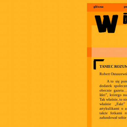
główna
po
TANIEC ROZUM
Robert Ostaszews
A to się por
dodatek społecz
obecnie gazeta
Idei”, którego n
Tak właśnie, to n
właśnie „Fakt”
artykulikami o a
także fotkami r
zafundował sobie