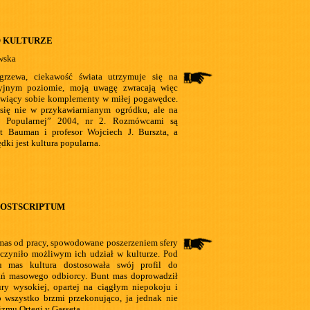
 KULTURZE
wska
grzewa, ciekawość świata utrzymuje się na
yjnym poziomie, moją uwagę zwracają więc
awiący sobie komplementy w miłej pogawędce.
ię nie w przykawiarnianym ogródku, ale na
y Popularnej” 2004, nr 2. Rozmówcami są
t Bauman i profesor Wojciech J. Burszta, a
ki jest kultura popularna.
POSTSCRIPTUM
mas od pracy, spowodowane poszerzeniem sfery
czyniło możliwym ich udział w kulturze. Pod
 mas kultura dostosowała swój profil do
 masowego odbiorcy. Bunt mas doprowadził
ry wysokiej, opartej na ciągłym niepokoju i
 wszystko brzmi przekonująco, ja jednak nie
zmu Ortegi y Gasseta.