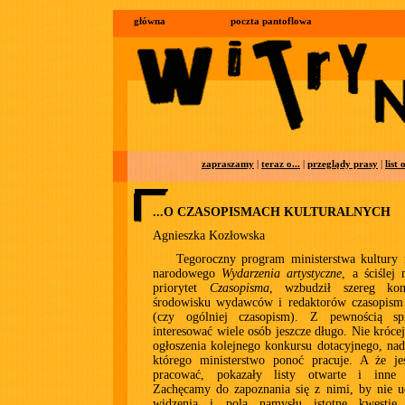
główna
poczta pantoflowa
zapraszamy
|
teraz o...
|
przeglądy prasy
|
list
...O CZASOPISMACH KULTURALNYCH
Agnieszka Kozłowska
Tegoroczny program ministerstwa kultury 
narodowego
Wydarzenia artystyczne
, a ściślej
priorytet
Czasopisma
, wzbudził szereg kon
środowisku wydawców i redaktorów czasopism 
(czy ogólniej czasopism). Z pewnością sp
interesować wiele osób jeszcze długo. Nie krócej
ogłoszenia kolejnego konkursu dotacyjnego, na
którego ministerstwo ponoć pracuje. A że j
pracować, pokazały listy otwarte i inne 
Zachęcamy do zapoznania się z nimi, by nie u
widzenia i pola namysłu istotne kwestie