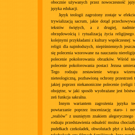
obocznie używanych przez nowoczesność ję
języka edukacji.
Język teologii zagrożony zostaje w efekcie
trywializacją sacrum, jakie dotąd przechowyw
tekstów świętych, a z drugiej, nadmiern
obrzędowością i rytualizacją życia religijneg
kolejnymi przykładami z kultury współczesnej: 
religii dla najmłodszych, niepiśmiennych jeszcz
się polecenia wzorowane na nauczaniu niereligij
polecenie pokolorowania obrazków. Wśród ni
polecenie pokolorowania postaci Jezusa umiera
Tego rodzaju zestawienie wtrąca wize
nieteologiczną, pozbawioną ochrony przestrzeń 
jakiej poprzez niekanoniczne polecenie (religii k
obojętne, w jaki sposób wyobrażane jest bóstwo
zeń funkcja sakralna.
Innym wariantem zagrożenia języka te
powtarzanie poprzez inscenizację staro- i n
„realiów” z usuniętym znakiem alegorycznego
rodzaju przedstawienia odnaleźć można chociaż
pudełkach czekoladek, obwolutach płyt z kolęd