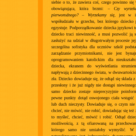
siebie o to, że zawiera coś, czego powinno się
obowiązująca, która brzmi: –
Czy wyrzek
pierworodnego?
–
Wyrzekamy się
, jest w i
współudziału w grzechu, bez którego dziecko p
egzystuje. Podporządkowanie dziecka językowi te
dziecko traci niewinność, a musi pozwolić ją 
zasłużyć na udział w długotrwałym procesie je
szczególna sofistyka dla uczniów szkół pods
zarządzanie przymiotnikami, nie jest bynaj
oprogramowaniem katolickim dla nieukształt
dziecka, ekranem do wyświetlania strumien
napływają z dziecinnego świata, w dwuwartościo
zła. Dziecko dowiaduje się, że odtąd się składa z 
przesłony i że już nigdy nie dostąpi niewinnego
samo dziecko zostaje nieprecyzyjnie poinfo
pewne punkty dotąd oswojonego ciała wstąpić
lub duch nieczysty. Dowiaduje się, o czym nie
chcieć, nie mówić, nie robić, dowiadując się te
to myśleć, chcieć, mówić i robić. Odtąd dzie
możliwością, z tą ofiarowaną na przechowan
którego samo nie umiałoby wymyślić. W 