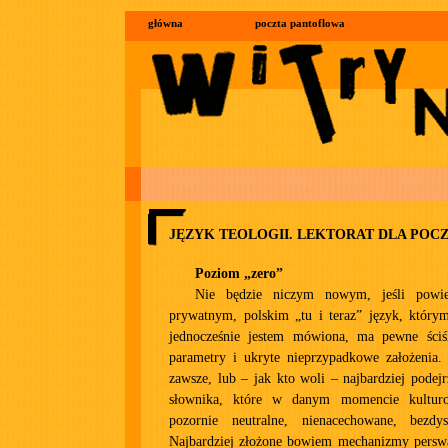
główna
poczta pantoflowa
JĘZYK TEOLOGII. LEKTORAT DLA PO
Poziom „zero”
Nie będzie niczym nowym, jeśli po
prywatnym, polskim „tu i teraz” język, któr
jednocześnie jestem mówiona, ma pewne ściś
parametry i ukryte nieprzypadkowe założenia. 
zawsze, lub – jak kto woli – najbardziej podejr
słownika, które w danym momencie kultur
pozornie neutralne, nienacechowane, bezdys
Najbardziej złożone bowiem mechanizmy persw