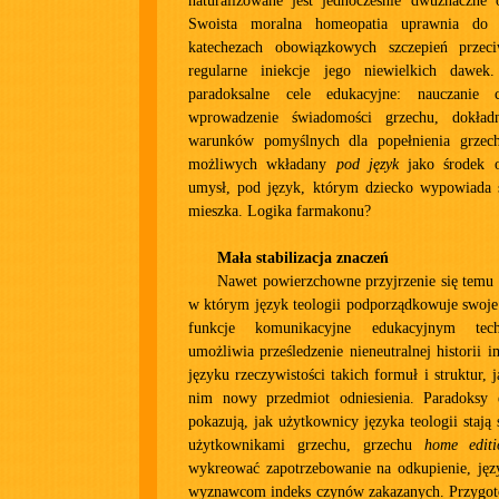
naturalizowane jest jednocześnie dwuznaczne o
Swoista moralna homeopatia uprawnia do
katechezach obowiązkowych szczepień przec
regularne iniekcje jego niewielkich dawek
paradoksalne cele edukacyjne: nauczanie c
wprowadzenie świadomości grzechu, dokład
warunków pomyślnych dla popełnienia grzech
możliwych wkładany
pod język
jako środek o
umysł, pod język, którym dziecko wypowiada 
mieszka. Logika farmakonu?
Mała stabilizacja znaczeń
Nawet powierzchowne przyjrzenie się temu 
w którym język teologii podporządkowuje swoje 
funkcje komunikacyjne edukacyjnym tec
umożliwia prześledzenie nieneutralnej historii
języku rzeczywistości takich formuł i struktur,
nim nowy przedmiot odniesienia. Paradoksy ed
pokazują, jak użytkownicy języka teologii staj
użytkownikami grzechu, grzechu
home editi
wykreować zapotrzebowanie na odkupienie, języ
wyznawcom indeks czynów zakazanych. Przygot