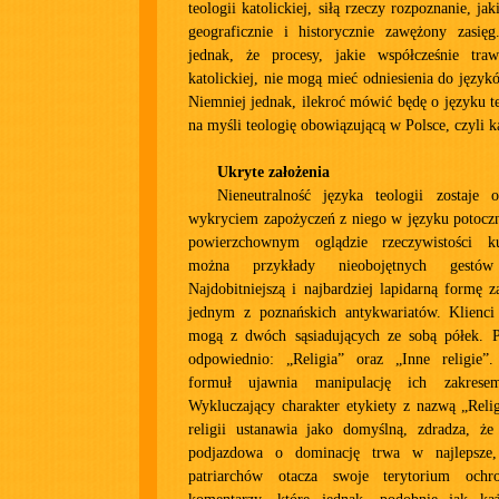
teologii katolickiej, siłą rzeczy rozpoznanie, j
geograficznie i historycznie zawężony zasię
jednak, że procesy, jakie współcześnie traw
katolickiej, nie mogą mieć odniesienia do język
Niemniej jednak, ilekroć mówić będę o języku te
na myśli teologię obowiązującą w Polsce, czyli k
Ukryte założenia
Nieneutralność języka teologii zostaje 
wykryciem zapożyczeń z niego w języku potocz
powierzchownym oglądzie rzeczywistości ku
można przykłady nieobojętnych gestów 
Najdobitniejszą i najbardziej lapidarną formę
jednym z poznańskich antykwariatów. Klienc
mogą z dwóch sąsiadujących ze sobą półek. P
odpowiednio: „Religia” oraz „Inne religie”
formuł ujawnia manipulację ich zakrese
Wykluczający charakter etykiety z nazwą „Relig
religii ustanawia jako domyślną, zdradza, że
podjazdowa o dominację trwa w najlepsze
patriarchów otacza swoje terytorium och