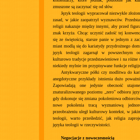
komentarzy, które jednak, podobnie jak każ
zmuszone są zaczynać się od słów.
Język teologii wypracował niezwykle złożo
zasad, w jakie zaopatrzył wyznawców. Przedsta
religii nakazuje między innymi, aby przed figur
znak krzyża. Chcąc uczynić zadość tej konwen
się ze świętością, starsze panie w jednym z z
miast modlą się do kariatydy przydrożnego domu
język teologii zagarnął w powszechnym o
kulturowo tradycje przedstawieniowe i na różne
niekiedy mylnie im przypisywane funkcje religij
Antykwaryczne półki czy modlitwa do kari
anegdotyczne przykłady istnienia dużo poważni
Zapowiadają one jedynie obecność utajon
znaturalizowanego poziomu „zero” odbioru język
gdy dokonuje się zmiana pokoleniowa odbiorców 
nowe pokolenia tracą wyznaniową jednor
przeobrażeniu uległ kulturowy kontekst, w jak
teologii, warto prześledzić, jak religia zaproj
języka teologii w rzeczywistości.
Negocjacje z nowoczesnością