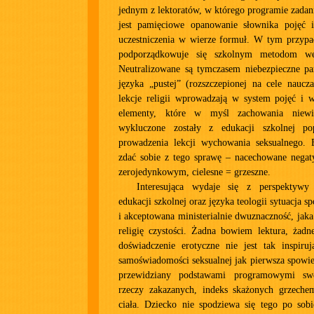
jednym z lektoratów, w którego programie zad
jest pamięciowe opanowanie słownika pojęć
uczestniczenia w wierze formuł. W tym przypa
podporządkowuje się szkolnym metodom wer
Neutralizowane są tymczasem niebezpieczne pa
języka „pustej” (rozszczepionej na cele naucza
lekcje religii wprowadzają w system pojęć i w
elementy, które w myśl zachowania niewin
wykluczone zostały z edukacji szkolnej pop
prowadzenia lekcji wychowania seksualnego.
zdać sobie z tego sprawę – nacechowane negat
zerojedynkowym, cielesne = grzeszne.
Interesująca wydaje się z perspektywy 
edukacji szkolnej oraz języka teologii sytuacja sp
i akceptowana ministerialnie dwuznaczność, jaka
religię czystości. Żadna bowiem lektura, żadn
doświadczenie erotyczne nie jest tak inspiruj
samoświadomości seksualnej jak pierwsza spowie
przewidziany podstawami programowymi sw
rzeczy zakazanych, indeks skażonych grzeche
ciała. Dziecko nie spodziewa się tego po sobi