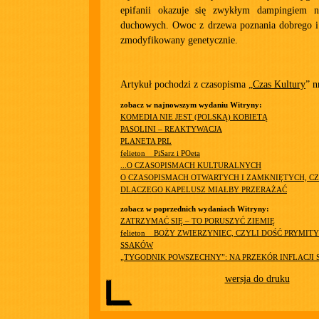
epifanii okazuje się zwykłym dampingiem n
duchowych. Owoc z drzewa poznania dobrego i
zmodyfikowany genetycznie.
Artykuł pochodzi z czasopisma „
Czas Kultury
” n
zobacz w najnowszym wydaniu Witryny:
KOMEDIA NIE JEST (POLSKĄ) KOBIETĄ
PASOLINI – REAKTYWACJA
PLANETA PRL
felieton__PiSarz i POeta
...O CZASOPISMACH KULTURALNYCH
O CZASOPISMACH OTWARTYCH I ZAMKNIĘTYCH, CZ
DLACZEGO KAPELUSZ MIAŁBY PRZERAŻAĆ
zobacz w poprzednich wydaniach Witryny:
ZATRZYMAĆ SIĘ – TO PORUSZYĆ ZIEMIĘ
felieton__BOŻY ZWIERZYNIEC, CZYLI DOŚĆ PRYMI
SSAKÓW
„TYGODNIK POWSZECHNY”: NA PRZEKÓR INFLACJI
wersja do druku