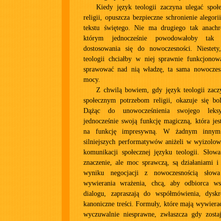
Kiedy język teologii zaczyna ulegać spo
religii, opuszcza bezpieczne schronienie alegori
tekstu świętego. Nie ma drugiego tak anachr
którym jednocześnie powodowałoby tak s
dostosowania się do nowoczesności. Niestet
teologii chciałby w niej sprawnie funkcjonowa
sprawować nad nią władzę, ta sama nowoczes
mocy.
Z chwilą bowiem, gdy język teologii zacz
społecznym potrzebom religii, okazuje się bol
Dążąc do unowocześnienia swojego leks
jednocześnie swoją funkcję magiczną, która je
na funkcję impresywną. W żadnym innym
silniejszych performatywów aniżeli w wyizolo
komunikacji społecznej języku teologii. Sło
znaczenie, ale moc sprawczą, są działaniami 
wyniku negocjacji z nowoczesnością słow
wywierania wrażenia, chcą, aby odbiorca ws
dialogu, zapraszają do współmówienia, dyskr
kanoniczne treści. Formuły, które mają wywiera
wyczuwalnie niesprawne, zwłaszcza gdy zost