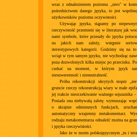
wraz z odnalezieniem poziomu „zero” w komu
pośrednictwem danego języka, to jest wspólne
użytkowników poziomu oczywistości.
Używając języka, stąpamy po niepewny
rzeczywistość przemieni się w literaturę jak 
nami symbole, które przeszły do języka potocz
na jakich nam zależy, wstępnie sorto
stereotypowych kategorii. Godzimy się na t
wciąż w tym samym języku, nie wychodząc naw
poza dozwolonych kilka miejsc po przecinku. Po
czekać na moment, w którym język sam
niesuwerenność i nieneutralność.
Próba rekonstrukcji ukrytych stopni „ze
gruncie rzeczy rekonstrukcją wiary w małe epi
jej trakcie nieoczekiwanie ważnego sojusznika –
Posiada ona niebywałą zaletę: wymuszając wspó
o skrajnie odmiennych funkcjach, uruc
automatyczny wzajemny metakomentarz. Wyra
rodzaju metakomentarza odnaleźć można na grani
i języka rzeczywistości.
Jako że w moim polskojęzycznym „tu i ter