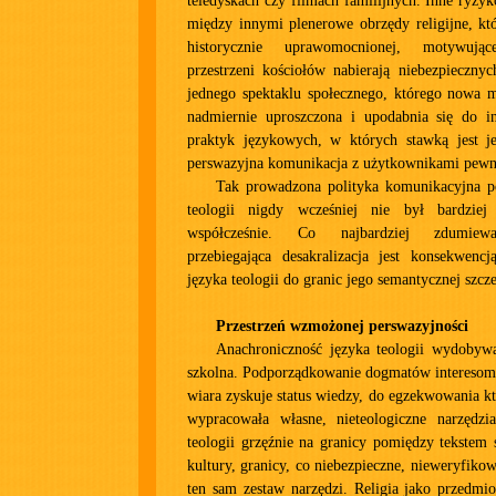
teledyskach czy filmach familijnych. Inne ryz
między innymi plenerowe obrzędy religijne, kt
historycznie uprawomocnionej, motywując
przestrzeni kościołów nabierają niebezpieczny
jednego spektaklu społecznego, którego nowa m
nadmiernie uproszczona i upodabnia się do i
praktyk językowych, w których stawką jest jed
perswazyjna komunikacja z użytkownikami pewn
Tak prowadzona polityka komunikacyjna p
teologii nigdy wcześniej nie był bardziej 
współcześnie. Co najbardziej zdumiewa
przebiegająca desakralizacja jest konsekwencj
języka teologii do granic jego semantycznej szcze
Przestrzeń wzmożonej perswazyjności
Anachroniczność języka teologii wydobyw
szkolna. Podporządkowanie dogmatów interesom r
wiara zyskuje status wiedzy, do egzekwowania k
wypracowała własne, nieteologiczne narzędz
teologii grzęźnie na granicy pomiędzy tekstem
kultury, granicy, co niebezpieczne, nieweryfikow
ten sam zestaw narzędzi. Religia jako przedmiot