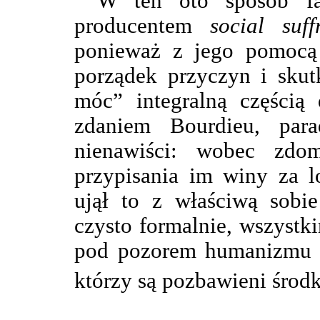
W ten oto sposób fał
producentem
social suff
ponieważ z jego pomocą 
porządek przyczyn i skut
móc” integralną częścią 
zdaniem Bourdieu, parad
nienawiści: wobec zdom
przypisania im winy za l
ujął to z właściwą sobie
czysto formalnie, wszyst
pod pozorem humanizmu p
którzy są pozbawieni środk