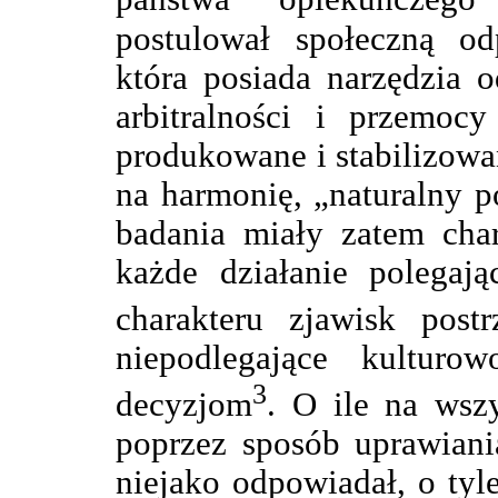
postulował społeczną od
która posiada narzędzia 
arbitralności i przemoc
produkowane i stabilizow
na harmonię, „naturalny p
badania miały zatem char
każde działanie polegają
charakteru zjawisk post
niepodlegające kultur
3
decyzjom
. O ile na wsz
poprzez sposób uprawiani
niejako odpowiadał, o tyl