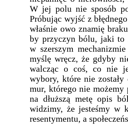
W jej polu nie sposób po
Próbując wyjść z błędnego
właśnie owo znamię braku
by przyczyn bólu, jaki t
w szerszym mechanizmie 
myślę wręcz, że gdyby ni
walcząc o coś, co nie j
wybory, które nie został
mur, którego nie możemy 
na dłuższą metę opis bó
widzimy, że jesteśmy w k
resentymentu, a społeczeń