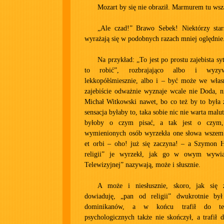
Mozart by się nie obraził. Marmurem tu wsz
„Ale czad!” Brawo Sebek! Niektórzy stars
wyrażają się w podobnych razach mniej oględnie
Na przykład: „To jest po prostu zajebista s
to robić”, rozbrajająco albo i wyzy
lekkopółśmiesznie, albo i – być może we wł
zajebiście odważnie wyznaje wcale nie Doda, n
Michał Witkowski nawet, bo co też by to była 
sensacja byłaby to, taka sobie nic nie warta malut
byłoby o czym pisać, a tak jest o czym
wymienionych osób wyrzekła one słowa wszem 
et orbi – oho! już się zaczyna! – a Szymon 
religii” je wyrzekł, jak go w owym wywi
Telewizyjnej” nazywają, może i słusznie.
A może i niesłusznie, skoro, jak się
dowiaduję, „pan od religii” dwukrotnie by
dominikanów, a w końcu trafił do tele
psychologicznych także nie skończył, a trafił d