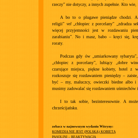
rzeczy” nie dotyczy, a innych zupełnie. Kto wie,
A bo to o plugawe pieniądze chodzi. 
religii”
vel
„chłopiec z porcelany” „zdradza sek
więcej przyjemności jest w rozdawaniu pie
zarabianiu”. No i masz, babo – kręci się, krę
roraty.
Podczas gdy ów „umiarkowany sybaryta”, 
„chłopiec z porcelany”, lubiący „dobre win
czarujące miejsca, piękne kobiety, hotel z w
rozkoszuje się rozdawaniem pieniędzy – zaiste,
być – my, maluczcy, owieczki biedne albo i o
musimy zadowalać się rozdawaniem uśmiechów i
I to tak sobie, bezinteresownie. A moż
chrześcijańsku.
zobacz w najnowszym wydaniu Witryny:
KOMEDIA NIE JEST (POLSKĄ) KOBIETĄ
PASOLINI – REAKTYWACJA