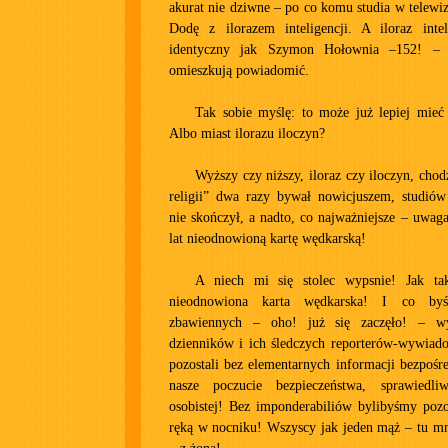
akurat nie dziwne – po co komu studia w telewiz
Dodę z ilorazem inteligencji. A iloraz int
identyczny jak Szymon Hołownia –152! –
omieszkują powiadomić.
Tak sobie myślę: to może już lepiej mieć
Albo miast ilorazu iloczyn?
Wyższy czy niższy, iloraz czy iloczyn, chod
religii” dwa razy bywał nowicjuszem, studiów
nie skończył, a nadto, co najważniejsze – uwa
lat nieodnowioną kartę wędkarską!
A niech mi się stolec wypsnie! Jak t
nieodnowiona karta wędkarska! I co by
zbawiennych – oho! już się zaczęło! – w
dzienników i ich śledczych reporterów-wywia
pozostali bez elementarnych informacji bezpoś
nasze poczucie bezpieczeństwa, sprawiedli
osobistej! Bez imponderabiliów bylibyśmy pozos
ręką w nocniku! Wszyscy jak jeden mąż – tu mn