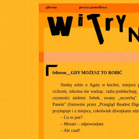
główna
poczta pantoflowa
felieton__GDY MOŻESZ TO ROBIĆ
Siedzę sobie u Agaty w kuchni, miejscu 
cichcem, nikomu nie wadząc, radia podsłuchuję, 
czynności nieletni Sebek, zwany „szczerbą
Panem” (listownie przez „Przegląd Readest Diges
przyłapuje i z miejsca, cokolwiek dźwiękami zdz
– Co to jest?
– Mozart – odpowiadam.
– Ale czad!