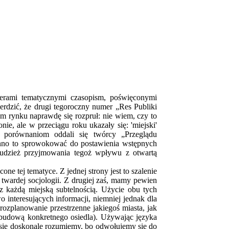
erami tematycznymi czasopism, poświęconymi
ierdzić, że drugi tegoroczny numer „Res Publiki
 rynku naprawdę się rozpruł: nie wiem, czy to
nie, ale w przeciągu roku ukazały się: 'miejski'
m porównaniom oddali się twórcy „Przeglądu
inno to sprowokować do postawienia wstępnych
 tudzież przyjmowania tegoż wpływu z otwartą
tej tematyce. Z jednej strony jest to szalenie
− twardej socjologii. Z drugiej zaś, mamy pewien
 każdą miejską subtelnością. Użycie obu tych
 interesujących informacji, niemniej jednak dla
rozplanowanie przestrzenne jakiegoś miasta, jak
a budową konkretnego osiedla). Używając języka
 się doskonale rozumiemy, bo odwołujemy się do