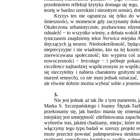
przedmiotem refleksji krytyka domaga się tego
teorię w bardzo szerokim i nieostrym sensie), do
Kryzys ten nie ogranicza się tylko do 
śmieszności, w momencie gdy zaczynamy dokony
Okaleczona urbanistycznie, pozbawiona rdzenn
odnaleźć − to wszystko wiemy, a debata wokół
tymczasem znajdziemy tekst
Nerwica miejska
A
dręczących ją neuroz. Niedookreśloność, będąc
nieprecyzyjne i nie wiadomo, kto na tej kozet
znerwicowana społeczność; kto wypiera coś ze
nowoczesności −
bricolage
− i próbuje pokaza
excellence
najbardziej współczesnym ze współcze
się nieczytelny i nabiera charakteru grubymi n
marzeń sennych), co nie musi jednak oznaczać, 
ale równie dobrze można wybrać sobie z jesienn
3.
Nie jest jednak aż tak źle z tym numerem
Marka S. Szczepańskiego i Joanny Ślęzak-Tazbi
przekonamy się, jak bardzo miasta się zmien
miejskiej jest umiejętność zdefiniowania zapac
wyborów tras, jakimi chadzamy, miejsc, które m
włączymy tego typu badań w szerszy projekt re
może przecież powstać palimpsestowa struktura
spalinami, specyficzną knajpką w zaułku, wilgoci