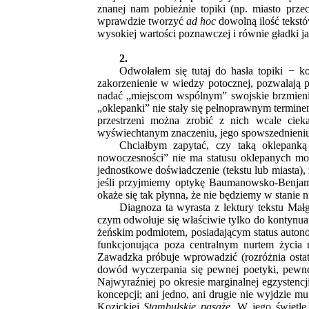
znanej nam pobieżnie topiki (np. miasto prze
wprawdzie tworzyć
ad hoc
dowolną ilość tekst
wysokiej wartości poznawczej i równie gładki j
2.
Odwołałem się tutaj do hasła topiki − 
zakorzenienie w wiedzy potocznej, pozwalają 
nadać „miejscom wspólnym” swojskie brzmienie,
„oklepanki” nie stały się pełnoprawnym termine
przestrzeni można zrobić z nich wcale cie
wyświechtanym znaczeniu, jego spowszednieniu, 
Chciałbym zapytać, czy taką oklepanką
nowoczesności” nie ma statusu oklepanych mon
jednostkowe doświadczenie (tekstu lub miasta), 
jeśli przyjmiemy optykę Baumanowsko-Benjam
okaże się tak płynna, że nie będziemy w stanie n
Diagnoza ta wyrasta z lektury tekstu Ma
czym odwołuje się właściwie tylko do kontynu
żeńskim podmiotem, posiadającym status auton
funkcjonująca poza centralnym nurtem życia m
Zawadzka próbuje wprowadzić (rozróżnia osta
dowód wyczerpania się pewnej poetyki, pewnego
Najwyraźniej po okresie marginalnej egzystenc
koncepcji; ani jedno, ani drugie nie wyjdzie 
Kozickiej
Stambulskie pasaże
. W jego świetle