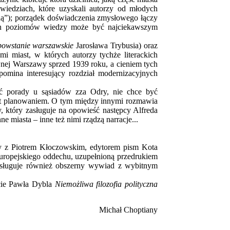
owiedziach, które uzyskali autorzy od młodych
edą”); porządek doświadczenia zmysłowego łączy
nych poziomów wiedzy może być najciekawszym
powstanie warszawskie
Jarosława Trybusia) oraz
mi miast, w których autorzy tychże literackich
awnej Warszawy sprzed 1939 roku, a cieniem tych
pomina interesujący rozdział modernizacyjnych
ać porady u sąsiadów zza Odry, nie chce być
est planowaniem. O tym między innymi rozmawia
y, który zasługuje na opowieść następcy Alfreda
 miasta – inne też nimi rządzą narracje...
y z Piotrem Kłoczowskim, edytorem pism Kota
uropejskiego oddechu, uzupełnioną przedrukiem
sługuje również obszerny wywiad z wybitnym
ście Pawła Dybla
Niemożliwa filozofia polityczna
Michał Choptiany