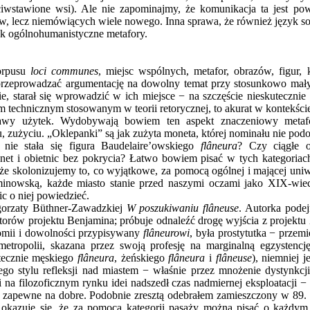
ciwstawione wsi). Ale nie zapominajmy, że komunikacja ta jest po
ów, lecz niemówiących wiele nowego. Inna sprawa, że również język 
ak ogólnohumanistyczne metafory.
korpusu
loci communes
, miejsc wspólnych, metafor, obrazów, figur,
przeprowadzać argumentację na dowolny temat przy stosunkowo mały
 starał się wprowadzić w ich miejsce − na szczęście nieskutecznie − 
m technicznym stosowanym w teorii retorycznej, to akurat w kontekści
kawy użytek. Wydobywają bowiem ten aspekt znaczeniowy metaf
zużyciu. „Oklepanki” są jak zużyta moneta, której nominału nie podo
 nie stała się figura Baudelaire’owskiego
flâneura
? Czy ciągłe 
et i obietnic bez pokrycia? Łatwo bowiem pisać w tych kategoriach,
że skolonizujemy to, co wyjątkowe, za pomocą ogólnej i mającej uniwers
inowską, każde miasto stanie przed naszymi oczami jako XIX-wiec
ic o niej powiedzieć.
łgorzaty Büthner-Zawadzkiej
W poszukiwaniu flâneuse
. Autorka podej
atorów projektu Benjamina; próbuje odnaleźć drogę wyjścia z projek
omii i dowolności przypisywany
flâneurowi
, była prostytutka − przemi
etropolii, skazana przez swoją profesję na marginalną egzystencję.
tecznie męskiego
flâneura
, żeńskiego
flâneura
i
flâneuse
), niemniej 
 stylu refleksji nad miastem − właśnie przez mnożenie dystynkcji 
ji na filozoficznym rynku idei nadszedł czas nadmiernej eksploatacji
mu zapewne na dobre. Podobnie zresztą odebrałem zamieszczony w 89.
 okazuje się, że za pomocą kategorii pasaży można pisać o każdym m