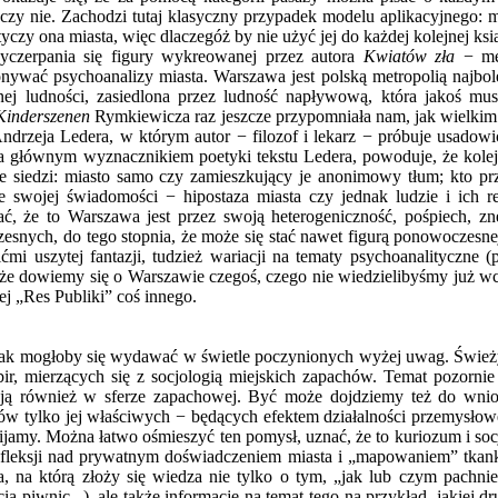
, czy nie. Zachodzi tutaj klasyczny przypadek modelu aplikacyjnego: 
tyczy ona miasta, więc dlaczegóż by nie użyć jej do każdej kolejnej ksi
wyczerpania się figury wykreowanej przez autora
Kwiatów zła
− met
wać psychoanalizy miasta. Warszawa jest polską metropolią najboleś
ej ludności, zasiedlona przez ludność napływową, która jakoś musia
Kinderszenen
Rymkiewicza raz jeszcze przypomniała nam, jak wielkim 
ndrzeja Ledera, w którym autor − filozof i lekarz − próbuje usadowić
a głównym wyznacznikiem poetyki tekstu Ledera, powoduje, że kolej
ce siedzi: miasto samo czy zamieszkujący je anonimowy tłum; kto p
 swojej świadomości − hipostaza miasta czy jednak ludzie i ich r
ć, że to Warszawa jest przez swoją heterogeniczność, pośpiech, z
snych, do tego stopnia, że może się stać nawet figurą ponowoczesnej
ićmi uszytej fantazji, tudzież wariacji na tematy psychoanalityczne
że dowiemy się o Warszawie czegoś, czego nie wiedzielibyśmy już wcz
ej „Res Publiki” coś innego.
, jak mogłoby się wydawać w świetle poczynionych wyżej uwag. Śwież
r, mierzących się z socjologią miejskich zapachów. Temat pozornie
iają również w sferze zapachowej. Być może dojdziemy też do wnio
hów tylko jej właściwych − będących efektem działalności przemysłow
ijamy. Można łatwo ośmieszyć ten pomysł, uznać, że to kuriozum i socj
fleksji nad prywatnym doświadczeniem miasta i „mapowaniem” tkanki
, na którą złoży się wiedza nie tylko o tym, „jak lub czym pachnie
ą piwnic...), ale także informacje na temat tego na przykład, jakiej dru