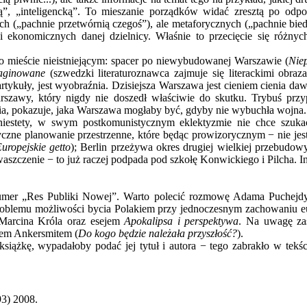
arną”, „inteligencką”. To mieszanie porządków widać zresztą po odp
nych („pachnie przetwórnią czegoś”), ale metaforycznych („pachnie bi
ci ekonomicznych danej dzielnicy. Właśnie to przecięcie się róż
o mieście nieistniejącym: spacer po niewybudowanej Warszawie (
Nie
aginowane
(szwedzki literaturoznawca zajmuje się literackimi obraza
artykuły, jest wyobraźnia. Dzisiejsza Warszawa jest cieniem cienia d
rszawy, który nigdy nie doszedł właściwie do skutku. Trybuś przy
ecia, pokazuje, jaka Warszawa mogłaby być, gdyby nie wybuchła wojna.
 niestety, w swym postkomunistycznym eklektyzmie nie chce szuk
czne planowanie przestrzenne, które będąc prowizorycznym − nie j
uropejskie getto
); Berlin przeżywa okres drugiej wielkiej przebudow
szczenie − to już raczej podpada pod szkołę Konwickiego i Pilcha. Inne
 numer „Res Publiki Nowej”. Warto polecić rozmowę Adama Puchejd
 problemu możliwości bycia Polakiem przy jednoczesnym zachowaniu e
 Marcina Króla oraz esejem
Apokalipsa i perspektywa
. Na uwagę za
kiem Ankersmitem (
Do kogo będzie należała przyszłość?
).
 książkę, wypadałoby podać jej tytuł i autora − tego zabrakło w tek
93) 2008.