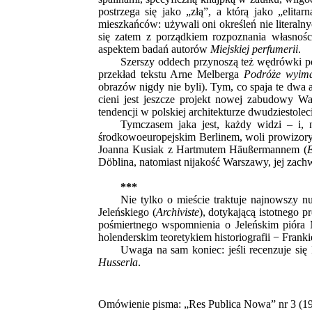
postrzega się jako „złą”, a którą jako „elit
mieszkańców: używali oni określeń nie literal
się zatem z porządkiem rozpoznania własnoś
aspektem badań autorów
Miejskiej perfumerii
.
Szerszy oddech przynoszą też wędrówki p
przekład tekstu Arne Melberga
Podróże wyim
obrazów nigdy nie byli). Tym, co spaja te dwa 
cieni jest jeszcze projekt nowej zabudowy Wa
tendencji w polskiej architekturze dwudziestol
Tymczasem jaka jest, każdy widzi – i,
środkowoeuropejskim Berlinem, woli prowizory
Joanna Kusiak z Hartmutem Häußermannem (
E
Döblina, natomiast nijakość Warszawy, jej zachwa
***
Nie tylko o mieście traktuje najnowszy
Jeleńskiego (
Archiviste
), dotykającą istotnego
pośmiertnego wspomnienia o Jeleńskim pióra
holenderskim teoretykiem historiografii − Fran
Uwaga na sam koniec: jeśli recenzuje się
Husserla
.
Omówienie pisma:
„Res Publica Nowa”
nr 3 (1