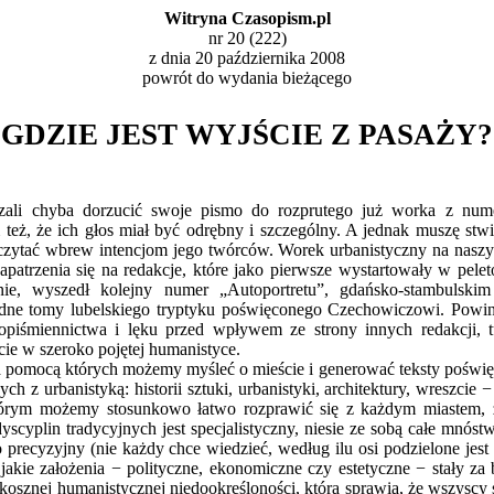
Witryna Czasopism.pl
nr 20 (222)
z dnia 20 października 2008
powrót do
wydania bieżącego
GDZIE JEST WYJŚCIE Z PASAŻY?
zali chyba dorzucić swoje pismo do rozprutego już worka z num
 też, że ich głos miał być odrębny i szczególny. A jednak muszę stw
zytać wbrew intencjom jego twórców. Worek urbanistyczny na naszym
patrzenia się na redakcje, które jako pierwsze wystartowały w peleto
e, wyszedł kolejny numer „Autoportretu”, gdańsko-stambulski
idne tomy lubelskiego tryptyku poświęconego Czechowiczowi. Pow
sopiśmiennictwa i lęku przed wpływem ze strony innych redakcji,
ście w szeroko pojętej humanistyce.
mocą których możemy myśleć o mieście i generować teksty poświęcone 
 z urbanistyką: historii sztuki, urbanistyki, architektury, wreszcie 
 którym możemy stosunkowo łatwo rozprawić się z każdym miastem, z
cyplin tradycyjnych jest specjalistyczny, niesie ze sobą całe mnóstwo
precyzyjny (nie każdy chce wiedzieć, według ilu osi podzielone jest 
 jakie założenia − polityczne, ekonomiczne czy estetyczne − stały z
zkosznej humanistycznej niedookreśloności, która sprawia, że wszyscy