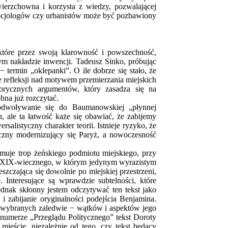
wierzchowna i korzysta z wiedzy, pozwalającej
socjologów czy urbanistów może być pozbawiony
 które przez swoją klarowność i powszechność,
m nakładzie inwencji. Tadeusz Sinko, próbując
termin „oklepanki”. O ile dobrze się stało, że
e refleksji nad motywem przemierzania miejskich
orycznych argumentów, który zasadza się na
bna już rozczytać.
odwoływanie się do Baumanowskiej „płynnej
 ale ta łatwość każe się obawiać, że zabijemy
alistyczny charakter teorii. Istnieje ryzyko, że
zny modernizujący się Paryż, a nowoczesność
muje trop żeńskiego podmiotu miejskiego, przy
tu XIX-wiecznego, w którym jedynym wyrazistym
eszczająca się dowolnie po miejskiej przestrzeni,
 Interesujące są wprawdzie subtelności, które
jednak skłonny jestem odczytywać ten tekst jako
i zabijanie oryginalności podejścia Benjamina.
 − wybranych zaledwie − wątków i aspektów jego
 numerze „Przeglądu Politycznego” tekst Doroty
ieście, niezależnie od tego, czy tekst będący