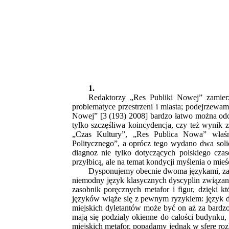
1.
Redaktorzy „Res Publiki Nowej” zamier
problematyce przestrzeni i miasta; podejrzewam
Nowej” [3 (193) 2008] bardzo łatwo można odc
tylko szczęśliwa koincydencja, czy też wynik za
„Czas Kultury”, „Res Publica Nowa” właśni
Politycznego”, a oprócz tego wydano dwa sol
diagnoz nie tylko dotyczących polskiego cza
przyłbicą, ale na temat kondycji myślenia o mie
Dysponujemy obecnie dwoma językami, za po
niemodny język klasycznych dyscyplin związanych
zasobnik poręcznych metafor i figur, dzięki
języków wiąże się z pewnym ryzykiem: język dys
miejskich dyletantów może być on aż za bardzo 
mają się podziały okienne do całości budynku,
miejskich metafor, popadamy jednak w sferę ro