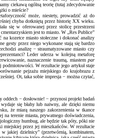
mamy ciekawą ogólną teorię (tutaj zdecydowanie
ążki o mieście?
aforyczność może, niestety, prowadzić aż do
niej chyba dotkniętą przez historię XX wieku.
ła się w oferowanej przez stolicę przestrzeni
cmentarzyskiem jest to miasto. W „Res Publice”
 na kozetce miasto stołeczne i dokonać analizy
ne gesty przez niego wykonane stają się bardzo
rzechodzi analizę − straumatyzowane miasto czy
eprezentanci? Leder uderza w kolejną metaforę
nerwicowanie, naznaczenie traumą, miastem
par
 podmiotowości. W rezultacie jego artykuł staje
 (porównanie pejzażu miejskiego do krajobrazu z
eśniej. Ot, taka sobie impresja − można czytać,
y oddech − dosłownie! − przynosi projekt badań
 wydaje się błahy lub naiwny, ale dzięki niemu
sku, że miarą naszego zakorzenienia w tkance
ej na terenie miasta, prywatnego doświadczenia,
ologiczny humbug, ale będzie tak póty, póki nie
 miejskiej przez jej mieszkańców. W rezultacie
 w jakiej dzielnicy” (przetwórnią, kombinatem,
żynie kibicuje która dzielnica, jaką część miasta