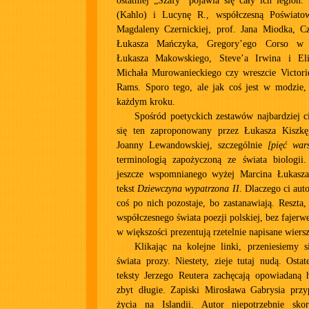
ostatniej „Szafy” pojawia się cały ich legion
(Kahlo) i Lucynę R., współczesną Poświato
Magdaleny Czernickiej, prof. Jana Miodka, C
Łukasza Mańczyka, Gregory’ego Corso w 
Łukasza Makowskiego, Steve’a Irwina i El
Michała Murowanieckiego czy wreszcie Victor
Rams. Sporo tego, ale jak coś jest w modzie, 
każdym kroku.
Spośród poetyckich zestawów najbardziej c
się ten zaproponowany przez Łukasza Kiszkę
Joanny Lewandowskiej, szczególnie
[pięć war
terminologią zapożyczoną ze świata biologi
jeszcze wspomnianego wyżej Marcina Łukasz
tekst
Dziewczyna wypatrzona II
. Dlaczego ci auto
coś po nich pozostaje, bo zastanawiają. Reszta,
współczesnego świata poezji polskiej, bez fajerw
w większości prezentują rzetelnie napisane wiersz
Klikając na kolejne linki, przeniesiemy 
świata prozy. Niestety, zieje tutaj nudą. Osta
teksty Jerzego Reutera zachęcają opowiadaną h
zbyt długie. Zapiski Mirosława Gabrysia przy
życia na Islandii. Autor niepotrzebnie skor