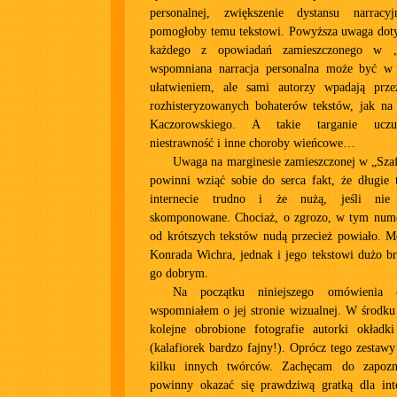
personalnej, zwiększenie dystansu narra
pomogłoby temu tekstowi. Powyższa uwaga dot
każdego z opowiadań zamieszczonego w „S
wspomniana narracja personalna może być w
ułatwieniem, ale sami autorzy wpadają prz
rozhisteryzowanych bohaterów tekstów, jak na 
Kaczorowskiego. A takie targanie uczu
niestrawność i inne choroby wieńcowe…
Uwaga na marginesie zamieszczonej w „Szaf
powinni wziąć sobie do serca fakt, że długie 
internecie trudno i że nużą, jeśli nie
skomponowane. Chociaż, o zgrozo, w tym nume
od krótszych tekstów nudą przecież powiało. 
Konrada Wichra, jednak i jego tekstowi dużo b
go dobrym.
Na początku niniejszego omówienia os
wspomniałem o jej stronie wizualnej. W środk
kolejne obrobione fotografie autorki okład
(kalafiorek bardzo fajny!). Oprócz tego zestawy 
kilku innych twórców. Zachęcam do zapozn
powinny okazać się prawdziwą gratką dla inte