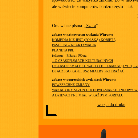
spowodować, że wszystko zniknie. Bo w net-świe
ale w świecie komputerów bardzo często – tak.
Omawiane pisma: „
Szafa
”.
zobacz w najnowszym wydaniu Witryny:
KOMEDIA NIE JEST (POLSKĄ) KOBIETĄ
PASOLINI – REAKTYWACJA
PLANETA PRL
felieton__PiSarz i POeta
...O CZASOPISMACH KULTURALNYCH
O CZASOPISMACH OTWARTYCH I ZAMKNIĘTYCH, CZ
DLACZEGO KAPELUSZ MIAŁBY PRZERAŻAĆ
zobacz w poprzednich wydaniach Witryny:
POWSZECHNE ZMIANY
WAKACYJNY SEZON DUCHOWO-MARKETINGOWY W 
A DZIEWCZYNĘ MIAŁ W KAŻDYM PORTALU
wersja do druku