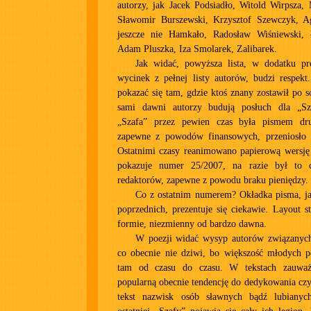
autorzy, jak Jacek Podsiadło, Witold Wirpsza,
Sławomir Burszewski, Krzysztof Szewczyk, A
jeszcze nie Hamkało, Radosław Wiśniewski, 
Adam Pluszka, Iza Smolarek, Zalibarek.
Jak widać, powyższa lista, w dodatku pre
wycinek z pełnej listy autorów, budzi respekt
pokazać się tam, gdzie ktoś znany zostawił po s
sami dawni autorzy budują posłuch dla „S
„Szafa” przez pewien czas była pismem dr
zapewne z powodów finansowych, przeniosło s
Ostatnimi czasy reanimowano papierową wersję 
pokazuje numer 25/2007, na razie był to
redaktorów, zapewne z powodu braku pieniędzy.
Co z ostatnim numerem? Okładka pisma, ja
poprzednich, prezentuje się ciekawie. Layout 
formie, niezmienny od bardzo dawna.
W poezji widać wysyp autorów związanych 
co obecnie nie dziwi, bo większość młodych p
tam od czasu do czasu. W tekstach zauważ
popularną obecnie tendencję do dedykowania cz
tekst nazwisk osób sławnych bądź lubiany