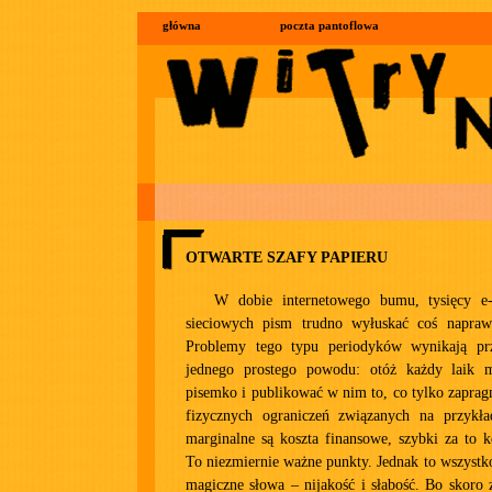
główna
poczta pantoflowa
OTWARTE SZAFY PAPIERU
W dobie internetowego bumu, tysięcy e-
sieciowych pism trudno wyłuskać coś naprawd
Problemy tego typu periodyków wynikają pr
jednego prostego powodu: otóż każdy laik 
pisemko i publikować w nim to, co tylko zaprag
fizycznych ograniczeń związanych na przykład
marginalne są koszta finansowe, szybki za to k
To niezmiernie ważne punkty. Jednak to wszyst
magiczne słowa – nijakość i słabość. Bo skoro z