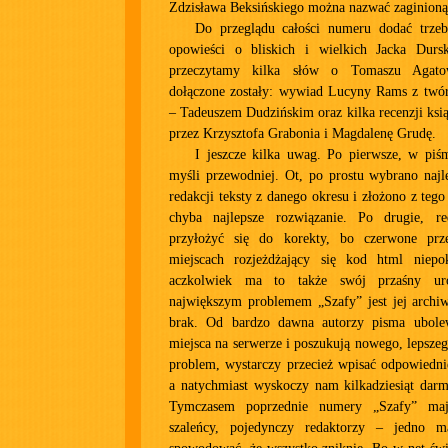
Zdzisława Beksińskiego można nazwać zaginioną 
Do przeglądu całości numeru dodać trzeb
opowieści o bliskich i wielkich Jacka Durs
przeczytamy kilka słów o Tomaszu Agat
dołączone zostały: wywiad Lucyny Rams z twór
– Tadeuszem Dudzińskim oraz kilka recenzji ks
przez Krzysztofa Grabonia i Magdalenę Grudę.
I jeszcze kilka uwag. Po pierwsze, w piśm
myśli przewodniej. Ot, po prostu wybrano najl
redakcji teksty z danego okresu i złożono z tego
chyba najlepsze rozwiązanie. Po drugie, re
przyłożyć się do korekty, bo czerwone prz
miejscach rozjeżdżający się kod html niepo
aczkolwiek ma to także swój przaśny uro
największym problemem „Szafy” jest jej archiw
brak. Od bardzo dawna autorzy pisma ubole
miejsca na serwerze i poszukują nowego, lepsze
problem, wystarczy przecież wpisać odpowiedni
a natychmiast wyskoczy nam kilkadziesiąt dar
Tymczasem poprzednie numery „Szafy” maj
szaleńcy, pojedynczy redaktorzy – jedno m