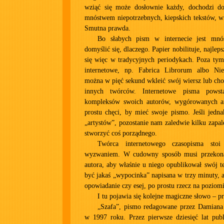
wziąć się może dosłownie każdy, dochodzi do
mnóstwem niepotrzebnych, kiepskich tekstów, w
Smutna prawda.
Bo słabych pism w internecie jest mnó
domyślić się, dlaczego. Papier nobilituje, najleps
się więc w tradycyjnych periodykach. Poza tym 
internetowe, np. Fabrica Librorum albo Nies
można w pięć sekund wkleić swój wiersz lub choc
innych twórców. Internetowe pisma powsta
kompleksów swoich autorów, wygórowanych am
prostu chęci, by mieć swoje pismo. Jeśli jedn
„artystów”, pozostanie nam zaledwie kilku zapa
stworzyć coś porządnego.
Twórca internetowego czasopisma stoi
wyzwaniem. W cudowny sposób musi przekona
autora, aby właśnie u niego opublikował swój te
być jakaś „wypocinka” napisana w trzy minuty, a
opowiadanie czy esej, po prostu rzecz na poziomi
I tu pojawia się kolejne magiczne słowo – pr
„Szafa”, pismo redagowane przez Damiana 
w 1997 roku. Przez pierwsze dziesięć lat publ