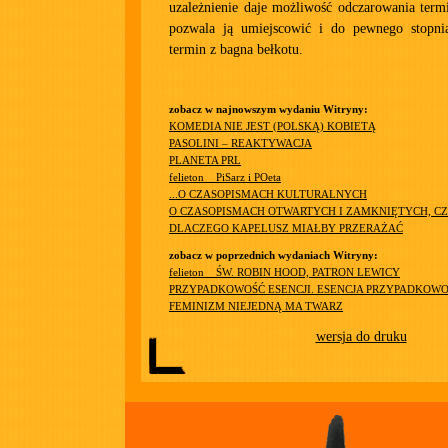
uzależnienie daje możliwość odczarowania term
pozwala ją umiejscowić i do pewnego stopnia
termin z bagna bełkotu.
zobacz w najnowszym wydaniu Witryny:
KOMEDIA NIE JEST (POLSKĄ) KOBIETĄ
PASOLINI – REAKTYWACJA
PLANETA PRL
felieton__PiSarz i POeta
...O CZASOPISMACH KULTURALNYCH
O CZASOPISMACH OTWARTYCH I ZAMKNIĘTYCH, CZ
DLACZEGO KAPELUSZ MIAŁBY PRZERAŻAĆ
zobacz w poprzednich wydaniach Witryny:
felieton__ŚW. ROBIN HOOD, PATRON LEWICY
PRZYPADKOWOŚĆ ESENCJI. ESENCJA PRZYPADKOWO
FEMINIZM NIEJEDNĄ MA TWARZ
wersja do druku