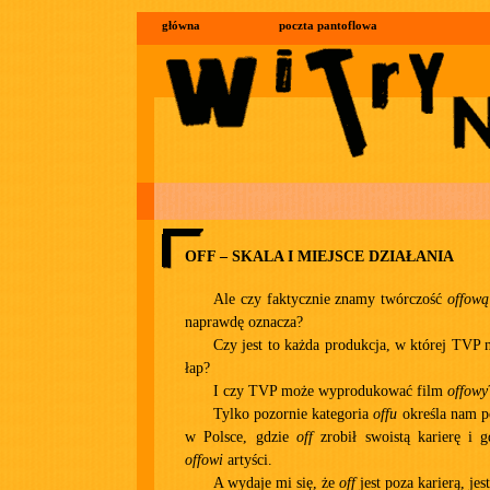
główna
poczta pantoflowa
OFF – SKALA I MIEJSCE DZIAŁANIA
Ale czy faktycznie znamy twórczość
offową
naprawdę oznacza?
Czy jest to każda produkcja, w której TVP 
łap?
I czy TVP może wyprodukować film
offowy
Tylko pozornie kategoria
offu
określa nam p
w Polsce, gdzie
off
zrobił swoistą karierę i g
offowi
artyści.
A wydaje mi się, że
off
jest poza karierą, jes