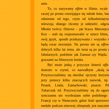
autu.
To, co nazywamy
offem
w filmie, wcale 
raczej po prostu rozwijające się młode kino, ba
odmienne od tego, czym od kilkudziesięciu
telewizja; dlatego chcemy je oddzielić, odgro
Młodzi twórcy filmowi – jak bracia Matwiejc
Kox – stali się rozpoznawalni w sztuce filmu,
swój język, sposób przekazywania i wszystko w
będą coraz mocniejsi. Na pewno nie są
offow
dobrych kilka lat temu, ale teraz są po prostu
fabularnych, podobnie jak Zanussi czy Wajda;
graczami na filmowym boisku.
Być może jedną z przyczyn histerii
offu
dostrzec w czymś, co nazwałbym „skalą na
Przyzwyczailiśmy się określać ojczysty horyzon
przy pomocy kilku znaczących nazwisk, np. 
Peszek, Linda, Zamachowski; pisarze: Pil
Tokarczuk itd. Przyzwyczailiśmy się do ogarn
tymczasem nie wyobrażam sobie podobnego
Francji czy w Niemczech, gdzie ilość sportow
medale podczas zimowej olimpiady jest znacznie