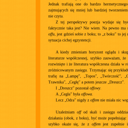
Jednak trafiają one do bardzo hermetyczneg
zajmujących się mniej lub bardziej tworzeniem
nie czyta.
Z tej perspektywy poezja wydaje się b
faktycznie taka jest? Nie wiem. Na pewno ma 
offu
, jest gdzieś sobie z boku; to „z boku” to jej
sytuacja cichej egzystencji.
A kiedy zmieniam horyzont oglądu i sku
literaturze współczesnej, szybko zauważam, że 
rozwinięte i że literatura współczesna działa w 
zróżnicowanym zasięgu. Trzymając się przykładu
trafię na „Lampę”, „Topos”, „Twórczość”, „
Trawnika”, „Cegłę” a potem jeszcze „Dreszcz”.
I „Dreszcz” pozostał
offowy
.
A „Cegła” była
offowa
.
Lecz „Odra” nigdy z
offem
nie miała nic ws
Uzależniam
off
od skali i zasięgu oddzia
działania (obok, z boku), być może popełniając
szybko okaże się, że z
offem
jest zupełnie i