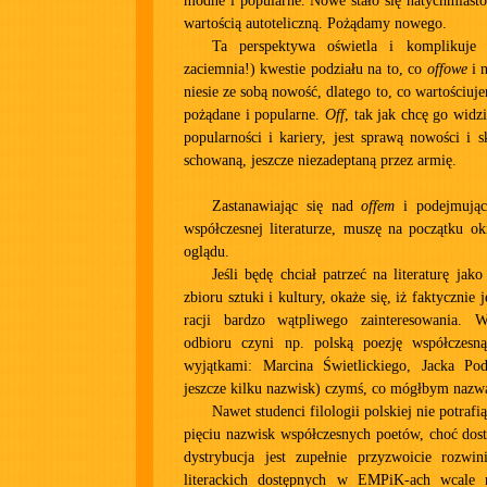
modne i popularne. Nowe stało się natychmiasto
wartością autoteliczną. Pożądamy nowego.
Ta perspektywa oświetla i komplikuje
zaciemnia!) kwestie podziału na to, co
offowe
i 
niesie ze sobą nowość, dlatego to, co wartościu
pożądane i popularne.
Off
, tak jak chcę go widzi
popularności i kariery, jest sprawą nowości i s
schowaną, jeszcze niezadeptaną przez armię.
Zastanawiając się nad
offem
i podejmując
współczesnej literaturze, muszę na początku ok
oglądu.
Jeśli będę chciał patrzeć na literaturę jak
zbioru sztuki i kultury, okaże się, iż faktycznie 
racji bardzo wątpliwego zainteresowania. W
odbioru czyni np. polską poezję współczesn
wyjątkami: Marcina Świetlickiego, Jacka Po
jeszcze kilku nazwisk) czymś, co mógłbym nazw
Nawet studenci filologii polskiej nie potraf
pięciu nazwisk współczesnych poetów, choć dostę
dystrybucja jest zupełnie przyzwoicie rozwin
literackich dostępnych w EMPiK-ach wcale n