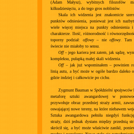
(Adam Małysz), wybitnych filozofów ma
kilkudziesięciu, a do tego gros noblistów.
Skala ich widzenia jest znakomicie szers
punktów odniesienia, ponieważ jest ich nazbyt
wiele więcej miejsca na punkty odniesienia
charakterze. Ilość, różnorodność i równorzędnoś
toporny podział:
offowy
– nie
offowy
. Tam 
świecie nie miałoby to sensu.
Off
– jego kariera jest zatem, jak sądzę, w
kompleksu, pułapką małej skali widzenia.
Off
– jak już wspominałem – powinien ro
linią autu, a być może w ogóle bardzo daleko o
gdzie indziej i całkowicie po cichu.
Zygmunt Bauman w
Spółdzielni spożywców
k
metaforę sztuki awangardowej w ponowoc
przywołuje obraz przedniej straży armii, zawsz
oswajającej nowe tereny, na które niebawem wejd
Sztuka awangardowa pełniła niegdyś funkcję
straży, dziś jednak dystans między przednią str
skrócił się, a być może właściwie zanikł, ponie